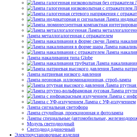
Л
Лампа индикат
Лампа металлогалоген
Лампа металлогалогенная с отражателем
Лампа накалив
Лампа накалив
Лампа накалив
Лампа накаливания типа Globe
Лампа накаливания
Лампа натри
Лампа натриевая низкого давления
Лампа неоновая, иллюминационная, строб-лампа
Лампа ртутная
Лампа ртутн
Лампа с инф
Лампа с УФ-излучением
Лампа сигнальная светофора
Лампа студийная, проекционная и фотолампа
Лампы специальные (автомобильные, железнодорож
Модуль светодиодный
Светодиод одиночный
Электроустановочные изделия