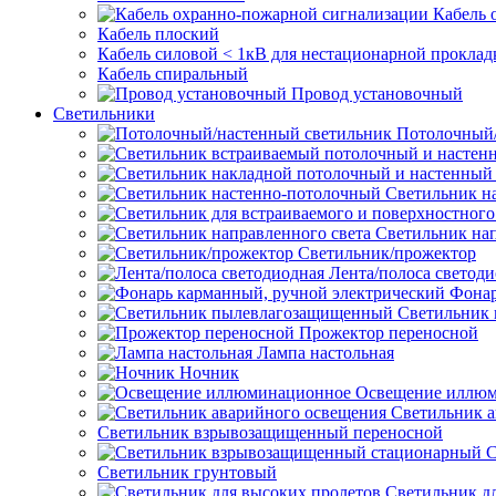
Кабель 
Кабель плоский
Кабель силовой < 1кВ для нестационарной проклад
Кабель спиральный
Провод установочный
Светильники
Потолочный/
Светильник н
Светильник нап
Светильник/прожектор
Лента/полоса светод
Фонар
Светильник
Прожектор переносной
Лампа настольная
Ночник
Освещение иллю
Светильник а
Светильник взрывозащищенный переносной
С
Светильник грунтовый
Светильник д