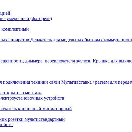
ацией
ь сумеречный (фотореле)
я комплектный
Держатель для модульных бытовых коммутацион
Крышка для выключ
Мультивставка / разъем для перед
я открытого монтажа
электроустановочных устройств
лючатель кнопочный миниатюрный
ник розетки мультистандартный
ройств