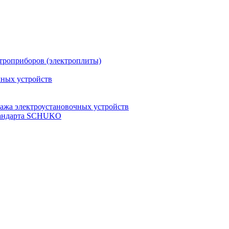
троприборов (электроплиты)
чных устройств
ажа электроустановочных устройств
стандарта SCHUKO