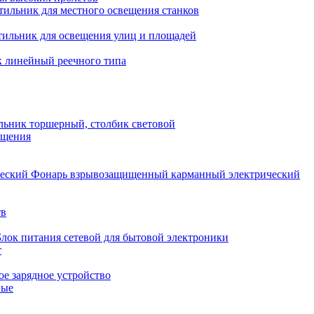
тильник для местного освещения станков
тильник для освещения улиц и площадей
 линейный реечного типа
льник торшерный, столбик световой
ещения
Фонарь взрывозащищенный карманный электрический
тв
Блок питания сетевой для бытовой электроники
т
е зарядное устройство
ные