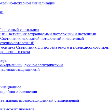
охранно-пожарной сигнализации
ки
настенный светильник
Светильник встраиваемый потолочный и настенный
Светильник накладной потолочный и настенный
астенно-потолочный
Светильник для встраиваемого и поверхностного мон
равленного света
иодная
ь карманный, ручной электрический
 пылевлагозащищенный
минационное
варийного освещения
ветильник взрывозащищенный стационарный
ля высоких пролетов