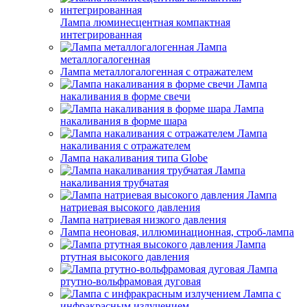
Лампа люминесцентная компактная
интегрированная
Лампа
металлогалогенная
Лампа металлогалогенная с отражателем
Лампа
накаливания в форме свечи
Лампа
накаливания в форме шара
Лампа
накаливания с отражателем
Лампа накаливания типа Globe
Лампа
накаливания трубчатая
Лампа
натриевая высокого давления
Лампа натриевая низкого давления
Лампа неоновая, иллюминационная, строб-лампа
Лампа
ртутная высокого давления
Лампа
ртутно-вольфрамовая дуговая
Лампа с
инфракрасным излучением