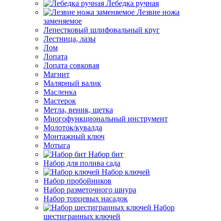
Лебедка ручная
Лезвие ножа
заменяемое
Лепестковый шлифовальный круг
Лестница, лазы
Лом
Лопата
Лопата совковая
Магнит
Малярный валик
Масленка
Мастерок
Метла, веник, щетка
Многофункциональный инструмент
Молоток/кувалда
Монтажный ключ
Мотыга
Набор бит
Набор для полива сада
Набор ключей
Набор пробойников
Набор разметочного шнура
Набор торцевых насадок
Набор
шестигранных ключей