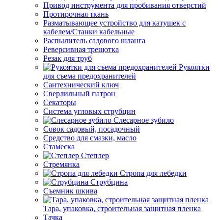
Привод инструмента для пробивания отверстий
Протирочная ткань
Разматывающее устройство для катушек с
кабелем/Станки кабельные
Распылитель садового шланга
Реверсивная трещотка
Резак для труб
Рукоятки
для съема предохранителей
Сантехнический ключ
Сверлильный патрон
Секаторы
Система угловых струбцин
Слесарное зубило
Совок садовый, посадочный
Средство для смазки, масло
Стамеска
Степлер
Стремянка
Стропа для лебедки
Струбцина
Съемник шкива
Тара, упаковка, строительная защитная пленка
Тачка