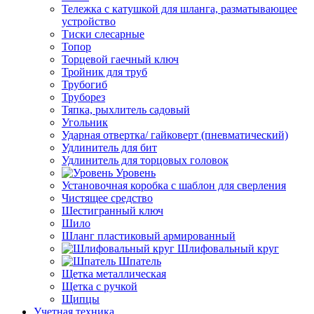
Тележка с катушкой для шланга, разматывающее
устройство
Тиски слесарные
Топор
Торцевой гаечный ключ
Тройник для труб
Трубогиб
Труборез
Тяпка, рыхлитель садовый
Угольник
Ударная отвертка/ гайковерт (пневматический)
Удлинитель для бит
Удлинитель для торцовых головок
Уровень
Установочная коробка с шаблон для сверления
Чистящее средство
Шестигранный ключ
Шило
Шланг пластиковый армированный
Шлифовальный круг
Шпатель
Щетка металлическая
Щетка с ручкой
Щипцы
Учетная техника