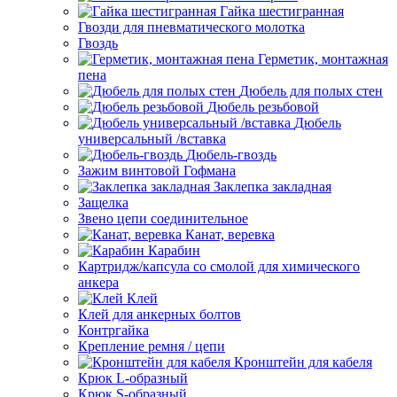
Гайка шестигранная
Гвозди для пневматического молотка
Гвоздь
Герметик, монтажная
пена
Дюбель для полых стен
Дюбель резьбовой
Дюбель
универсальный /вставка
Дюбель-гвоздь
Зажим винтовой Гофмана
Заклепка закладная
Защелка
Звено цепи соединительное
Канат, веревка
Карабин
Картридж/капсула со смолой для химического
анкера
Клей
Клей для анкерных болтов
Контргайка
Крепление ремня / цепи
Кронштейн для кабеля
Крюк L-образный
Крюк S-образный