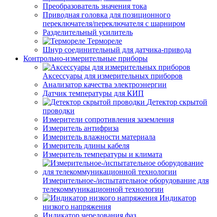
Преобразователь значения тока
Приводная головка для позиционного
переключателя/переключателя с шарниром
Разделительный усилитель
Термореле
Шнур соединительный для датчика-привода
Контрольно-измерительные приборы
Аксессуары для измерительных приборов
Анализатор качества электроэнергии
Датчик температуры для КИП
Детектор скрытой
проводки
Измерители сопротивления заземления
Измеритель антифриза
Измеритель влажности материала
Измеритель длины кабеля
Измеритель температуры и климата
Измерительное-/испытательное оборудование для
телекоммуникационной технологии
Индикатор
низкого напряжения
Индикатор чередования фаз