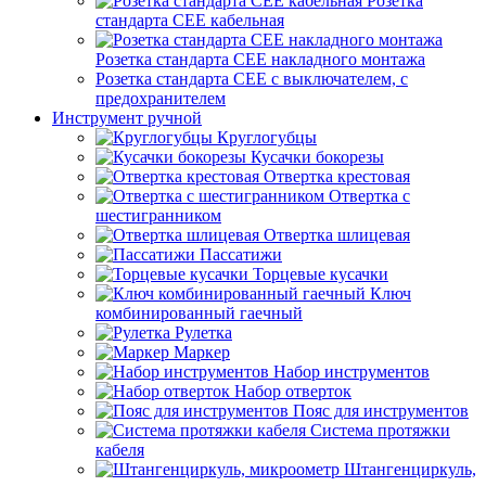
Розетка
стандарта СЕЕ кабельная
Розетка стандарта СЕЕ накладного монтажа
Розетка стандарта СЕЕ с выключателем, с
предохранителем
Инструмент ручной
Круглогубцы
Кусачки бокорезы
Отвертка крестовая
Отвертка с
шестигранником
Отвертка шлицевая
Пассатижи
Торцевые кусачки
Ключ
комбинированный гаечный
Рулетка
Маркер
Набор инструментов
Набор отверток
Пояс для инструментов
Система протяжки
кабеля
Штангенциркуль,