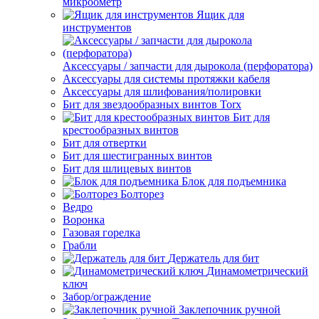
микроометр
Ящик для
инструментов
Аксессуары / запчасти для дырокола (перфоратора)
Аксессуары для системы протяжки кабеля
Аксессуары для шлифования/полировки
Бит для звездообразных винтов Torx
Бит для
крестообразных винтов
Бит для отвертки
Бит для шестигранных винтов
Бит для шлицевых винтов
Блок для подъемника
Болторез
Ведро
Воронка
Газовая горелка
Грабли
Держатель для бит
Динамометрический
ключ
Забор/ограждение
Заклепочник ручной