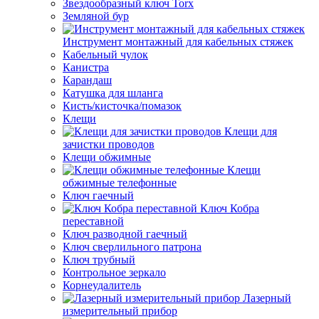
Звездообразный ключ Torx
Земляной бур
Инструмент монтажный для кабельных стяжек
Кабельный чулок
Канистра
Карандаш
Катушка для шланга
Кисть/кисточка/помазок
Клещи
Клещи для
зачистки проводов
Клещи обжимные
Клещи
обжимные телефонные
Ключ гаечный
Ключ Кобра
переставной
Ключ разводной гаечный
Ключ сверлильного патрона
Ключ трубный
Контрольное зеркало
Корнеудалитель
Лазерный
измерительный прибор