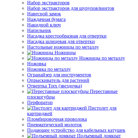
Набор экстракторов
Набор экстракторов для шурупов/винтов
Навесной замок
Наждачная бумага
Накидной ключ
Напильник
Насадка крестообразная для отвертки
Насадка шлицевая для отвертки
Настольные ножницы по металлу
Ножницы
Ножницы по металлу
Ножовка
Ножовка по металлу
Огранайзер для инструментов
Опрыскиватель для растений
Отвертка Torx (звездочка)
Переставные
плоскогубцы
Перфоратор
Пистолет для
картриджей
Пломбировочная проволока
Пневматический молоток
Подающее устройство для кабельных катушек
Подъемный домкрат