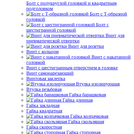
Болт с полукруглой головкой и квадратным
подголовком
Болт с Т-образной
головкой
Болт с
шестигранной головкой
Винт для
пневматической отвертки
Винт для розетки
Винт с кольцом
Винт с накатанной
головкой
Винт с шестигранным отверстием в головке
Винт самонарезающий
Винтовая заклепка
Втулка изолирующая
Втулка резьбовая
Гайка барашковая
Гайка длинная
Гайка закладная
Гайка квадратная
Гайка колпачковая
Гайка скользящая
Гайка скоростная
Гайка стопорная