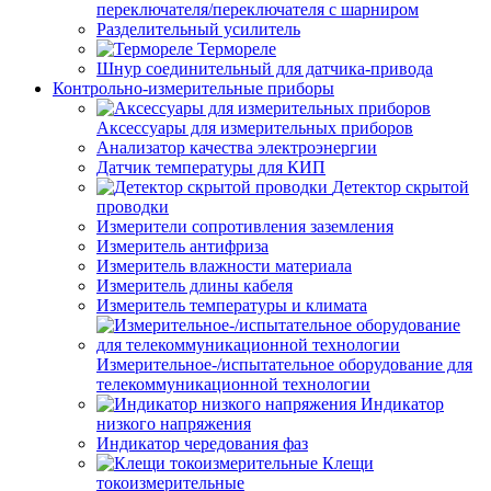
переключателя/переключателя с шарниром
Разделительный усилитель
Термореле
Шнур соединительный для датчика-привода
Контрольно-измерительные приборы
Аксессуары для измерительных приборов
Анализатор качества электроэнергии
Датчик температуры для КИП
Детектор скрытой
проводки
Измерители сопротивления заземления
Измеритель антифриза
Измеритель влажности материала
Измеритель длины кабеля
Измеритель температуры и климата
Измерительное-/испытательное оборудование для
телекоммуникационной технологии
Индикатор
низкого напряжения
Индикатор чередования фаз
Клещи
токоизмерительные