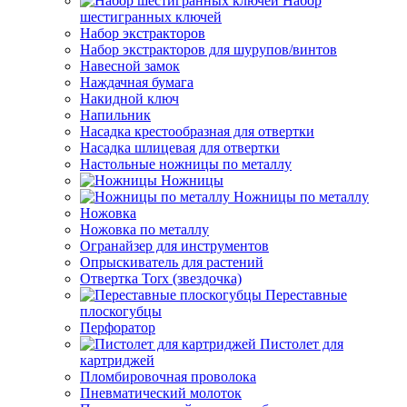
Набор
шестигранных ключей
Набор экстракторов
Набор экстракторов для шурупов/винтов
Навесной замок
Наждачная бумага
Накидной ключ
Напильник
Насадка крестообразная для отвертки
Насадка шлицевая для отвертки
Настольные ножницы по металлу
Ножницы
Ножницы по металлу
Ножовка
Ножовка по металлу
Огранайзер для инструментов
Опрыскиватель для растений
Отвертка Torx (звездочка)
Переставные
плоскогубцы
Перфоратор
Пистолет для
картриджей
Пломбировочная проволока
Пневматический молоток