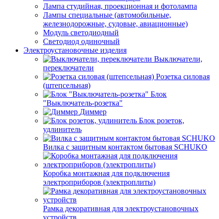
Лампа студийная, проекционная и фотолампа
Лампы специальные (автомобильные,
железнодорожные, судовые, авиационные)
Модуль светодиодный
Светодиод одиночный
Электроустановочные изделия
Выключатели,
переключатели
Розетка силовая
(штепсельная)
Блок
"Выключатель-розетка"
Диммер
Блок розеток,
удлинитель
Вилка с защитным контактом бытовая SCHUKO
Коробка монтажная для подключения
электроприборов (электроплиты)
Рамка декоративная для электроустановочных
устройств