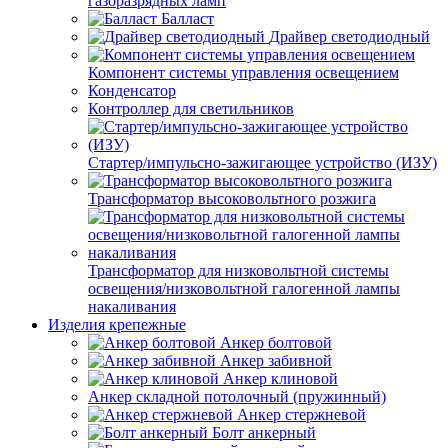
газоразрядных ламп
Балласт
Драйвер светодиодный
Компонент системы управления освещением
Конденсатор
Контроллер для светильников
Стартер/импульсно-зажигающее устройство (ИЗУ)
Трансформатор высоковольтного розжига
Трансформатор для низковольтной системы
освещения/низковольтной галогенной лампы
накаливания
Изделия крепежные
Анкер болтовой
Анкер забивной
Анкер клиновой
Анкер складной потолочный (пружинный)
Анкер стержневой
Болт анкерный