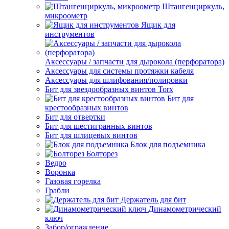
Штангенциркуль,
микроометр
Ящик для
инструментов
Аксессуары / запчасти для дырокола (перфоратора)
Аксессуары для системы протяжки кабеля
Аксессуары для шлифования/полировки
Бит для звездообразных винтов Torx
Бит для
крестообразных винтов
Бит для отвертки
Бит для шестигранных винтов
Бит для шлицевых винтов
Блок для подъемника
Болторез
Ведро
Воронка
Газовая горелка
Грабли
Держатель для бит
Динамометрический
ключ
Забор/ограждение