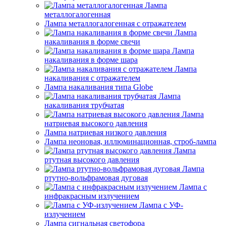
Лампа
металлогалогенная
Лампа металлогалогенная с отражателем
Лампа
накаливания в форме свечи
Лампа
накаливания в форме шара
Лампа
накаливания с отражателем
Лампа накаливания типа Globe
Лампа
накаливания трубчатая
Лампа
натриевая высокого давления
Лампа натриевая низкого давления
Лампа неоновая, иллюминационная, строб-лампа
Лампа
ртутная высокого давления
Лампа
ртутно-вольфрамовая дуговая
Лампа с
инфракрасным излучением
Лампа с УФ-
излучением
Лампа сигнальная светофора