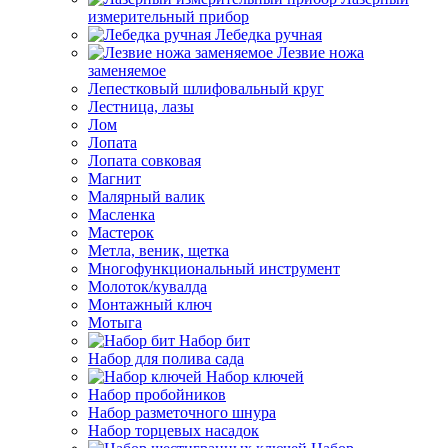
измерительный прибор
Лебедка ручная
Лезвие ножа
заменяемое
Лепестковый шлифовальный круг
Лестница, лазы
Лом
Лопата
Лопата совковая
Магнит
Малярный валик
Масленка
Мастерок
Метла, веник, щетка
Многофункциональный инструмент
Молоток/кувалда
Монтажный ключ
Мотыга
Набор бит
Набор для полива сада
Набор ключей
Набор пробойников
Набор разметочного шнура
Набор торцевых насадок