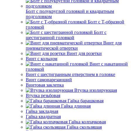
Болт с полукруглой головкой и квадратным
подголовком
Болт с Т-образной
головкой
Болт с
шестигранной головкой
Винт для
пневматической отвертки
Винт для розетки
Винт с кольцом
Винт с накатанной
головкой
Винт с шестигранным отверстием в головке
Винт самонарезающий
Винтовая заклепка
Втулка изолирующая
Втулка резьбовая
Гайка барашковая
Гайка длинная
Гайка закладная
Гайка квадратная
Гайка колпачковая
Гайка скользящая