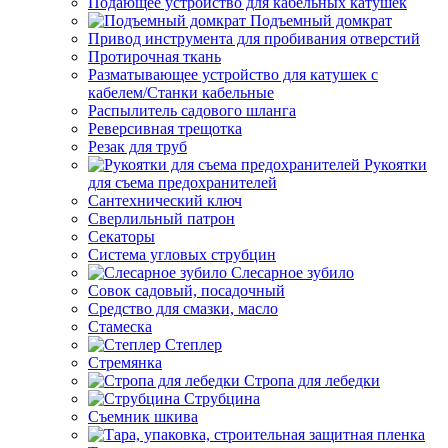
Подающее устройство для кабельных катушек
Подъемный домкрат
Привод инструмента для пробивания отверстий
Протирочная ткань
Разматывающее устройство для катушек с
кабелем/Станки кабельные
Распылитель садового шланга
Реверсивная трещотка
Резак для труб
Рукоятки
для съема предохранителей
Сантехнический ключ
Сверлильный патрон
Секаторы
Система угловых струбцин
Слесарное зубило
Совок садовый, посадочный
Средство для смазки, масло
Стамеска
Степлер
Стремянка
Стропа для лебедки
Струбцина
Съемник шкива