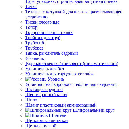
Тара, упаковка, строительная защитная пленка
Тачка
Тележка с катушкой для шланга, разматывающее
устройство
Тиски слесарные
Топор
Торцевой гаечный ключ
Тройник для труб
Трубогиб
Труборез
Тяпка, рыхлитель садовый
Угольник
Ударная отвертка/ гайковерт (пневматический)
Удлинитель для бит
Удлинитель для торцовых головок
Уровень
Установочная коробка с шаблон для сверления
Чистящее средство
Шестигранный ключ
Шило
Шланг пластиковый армированный
Шлифовальный круг
Шпатель
Щетка металлическая
Щетка с ручкой