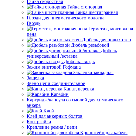
Гайка скоростная
Гайка стопорная
Гайка шестигранная
Гвозди для пневматического молотка
Гвоздь
Герметик, монтажная
пена
Дюбель для полых стен
Дюбель резьбовой
Дюбель
универсальный /вставка
Дюбель-гвоздь
Зажим винтовой Гофмана
Заклепка закладная
Защелка
Звено цепи соединительное
Канат, веревка
Карабин
Картридж/капсула со смолой для химического
анкера
Клей
Клей для анкерных болтов
Контргайка
Крепление ремня / цепи
Кронштейн для кабеля