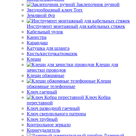
Заклепочник ручной
Звездообразный ключ Torx
Земляной бур
Инструмент монтажный для кабельных стяжек
Кабельный чулок
Канистра
Карандаш
Катушка для шланга
Кисть/кисточка/помазок
Клещи
Клещи для
зачистки проводов
Клещи обжимные
Клещи
обжимные телефонные
Ключ гаечный
Ключ Кобра
переставной
Ключ разводной гаечный
Ключ сверлильного патрона
Ключ трубный
Контрольное зеркало
Корнеудалитель
Лазерный