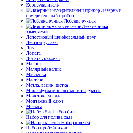
Корнеудалитель
Лазерный
измерительный прибор
Лебедка ручная
Лезвие ножа
заменяемое
Лепестковый шлифовальный круг
Лестница, лазы
Лом
Лопата
Лопата совковая
Магнит
Малярный валик
Масленка
Мастерок
Метла, веник, щетка
Многофункциональный инструмент
Молоток/кувалда
Монтажный ключ
Мотыга
Набор бит
Набор для полива сада
Набор ключей
Набор пробойников