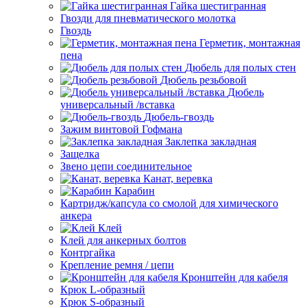
Гайка шестигранная
Гвозди для пневматического молотка
Гвоздь
Герметик, монтажная
пена
Дюбель для полых стен
Дюбель резьбовой
Дюбель
универсальный /вставка
Дюбель-гвоздь
Зажим винтовой Гофмана
Заклепка закладная
Защелка
Звено цепи соединительное
Канат, веревка
Карабин
Картридж/капсула со смолой для химического
анкера
Клей
Клей для анкерных болтов
Контргайка
Крепление ремня / цепи
Кронштейн для кабеля
Крюк L-образный
Крюк S-образный