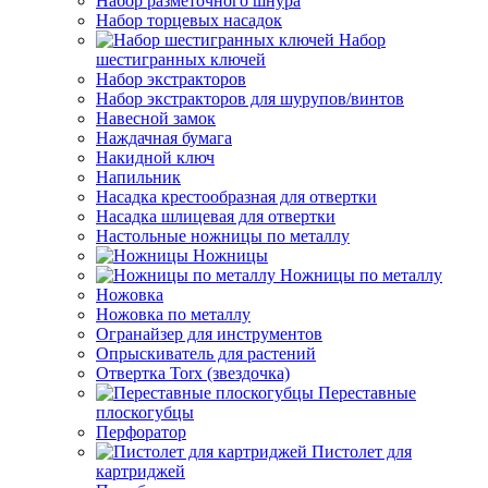
Набор разметочного шнура
Набор торцевых насадок
Набор
шестигранных ключей
Набор экстракторов
Набор экстракторов для шурупов/винтов
Навесной замок
Наждачная бумага
Накидной ключ
Напильник
Насадка крестообразная для отвертки
Насадка шлицевая для отвертки
Настольные ножницы по металлу
Ножницы
Ножницы по металлу
Ножовка
Ножовка по металлу
Огранайзер для инструментов
Опрыскиватель для растений
Отвертка Torx (звездочка)
Переставные
плоскогубцы
Перфоратор
Пистолет для
картриджей