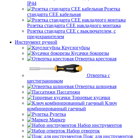
IP44
Розетка
стандарта СЕЕ кабельная
Розетка стандарта СЕЕ накладного монтажа
Розетка стандарта СЕЕ с выключателем, с
предохранителем
Инструмент ручной
Круглогубцы
Кусачки бокорезы
Отвертка крестовая
Отвертка с
шестигранником
Отвертка шлицевая
Пассатижи
Торцевые кусачки
Ключ
комбинированный гаечный
Рулетка
Маркер
Набор инструментов
Набор отверток
Пояс для инструментов