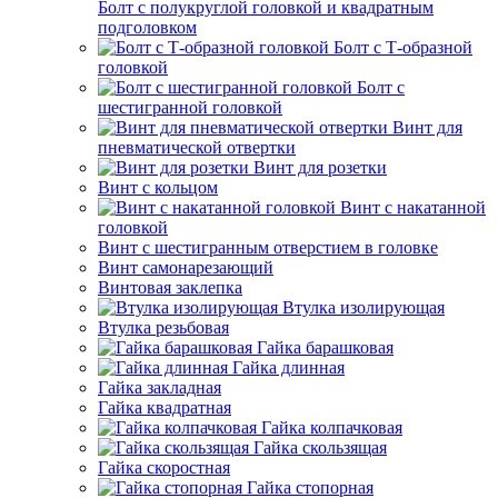
Болт с полукруглой головкой и квадратным
подголовком
Болт с Т-образной
головкой
Болт с
шестигранной головкой
Винт для
пневматической отвертки
Винт для розетки
Винт с кольцом
Винт с накатанной
головкой
Винт с шестигранным отверстием в головке
Винт самонарезающий
Винтовая заклепка
Втулка изолирующая
Втулка резьбовая
Гайка барашковая
Гайка длинная
Гайка закладная
Гайка квадратная
Гайка колпачковая
Гайка скользящая
Гайка скоростная
Гайка стопорная