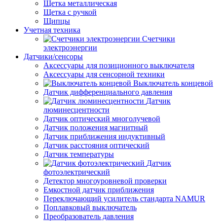
Щетка металлическая
Щетка с ручкой
Щипцы
Учетная техника
Счетчики
электроэнергии
Датчики/сенсоры
Аксессуары для позиционного выключателя
Аксессуары для сенсорной техники
Выключатель концевой
Датчик дифференциального давления
Датчик
люминесцентности
Датчик оптический многолучевой
Датчик положения магнитный
Датчик приближения индуктивный
Датчик расстояния оптический
Датчик температуры
Датчик
фотоэлектрический
Детектор многоуровневой проверки
Емкостной датчик приближения
Переключающий усилитель стандарта NAMUR
Поплавковый выключатель
Преобразователь давления