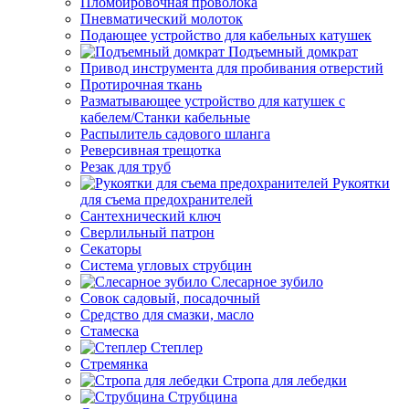
Пломбировочная проволока
Пневматический молоток
Подающее устройство для кабельных катушек
Подъемный домкрат
Привод инструмента для пробивания отверстий
Протирочная ткань
Разматывающее устройство для катушек с
кабелем/Станки кабельные
Распылитель садового шланга
Реверсивная трещотка
Резак для труб
Рукоятки
для съема предохранителей
Сантехнический ключ
Сверлильный патрон
Секаторы
Система угловых струбцин
Слесарное зубило
Совок садовый, посадочный
Средство для смазки, масло
Стамеска
Степлер
Стремянка
Стропа для лебедки
Струбцина