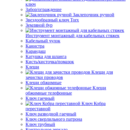
ключ
Забор/ограждение
Заклепочник ручной
Звездообразный ключ Torx
Земляной бур
Инструмент монтажный для кабельных стяжек
Кабельный чулок
Канистра
Карандаш
Катушка для шланга
Кисть/кисточка/помазок
Клещи
Клещи для
зачистки проводов
Клещи обжимные
Клещи
обжимные телефонные
Ключ гаечный
Ключ Кобра
переставной
Ключ разводной гаечный
Ключ сверлильного патрона
Ключ трубный
Контрольное зеркало