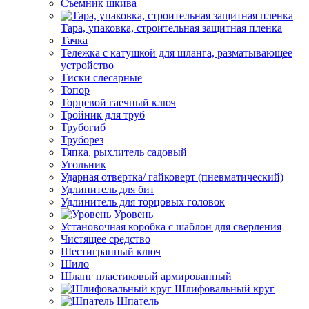
Съемник шкива
Тара, упаковка, строительная защитная пленка
Тачка
Тележка с катушкой для шланга, разматывающее
устройство
Тиски слесарные
Топор
Торцевой гаечный ключ
Тройник для труб
Трубогиб
Труборез
Тяпка, рыхлитель садовый
Угольник
Ударная отвертка/ гайковерт (пневматический)
Удлинитель для бит
Удлинитель для торцовых головок
Уровень
Установочная коробка с шаблон для сверления
Чистящее средство
Шестигранный ключ
Шило
Шланг пластиковый армированный
Шлифовальный круг
Шпатель