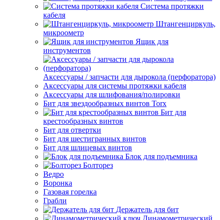
Система протяжки
кабеля
Штангенциркуль,
микроометр
Ящик для
инструментов
Аксессуары / запчасти для дырокола (перфоратора)
Аксессуары для системы протяжки кабеля
Аксессуары для шлифования/полировки
Бит для звездообразных винтов Torx
Бит для
крестообразных винтов
Бит для отвертки
Бит для шестигранных винтов
Бит для шлицевых винтов
Блок для подъемника
Болторез
Ведро
Воронка
Газовая горелка
Грабли
Держатель для бит
Динамометрический