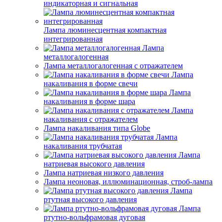
индикаторная и сигнальная
Лампа люминесцентная компактная
интегрированная
Лампа
металлогалогенная
Лампа металлогалогенная с отражателем
Лампа
накаливания в форме свечи
Лампа
накаливания в форме шара
Лампа
накаливания с отражателем
Лампа накаливания типа Globe
Лампа
накаливания трубчатая
Лампа
натриевая высокого давления
Лампа натриевая низкого давления
Лампа неоновая, иллюминационная, строб-лампа
Лампа
ртутная высокого давления
Лампа
ртутно-вольфрамовая дуговая