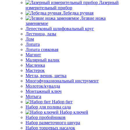
Лазерный
измерительный прибор
Лебедка ручная
Лезвие ножа
заменяемое
Лепестковый шлифовальный круг
Лестница, лазы
Лом
Лопата
Лопата совковая
Магнит
Малярный валик
Масленка
Мастерок
Метла, веник, щетка
Многофункциональный инструмент
Молоток/кувалда
Монтажный ключ
Мотыга
Набор бит
Набор для полива сада
Набор ключей
Набор пробойников
Набор разметочного шнура
Набор торцевых насадок