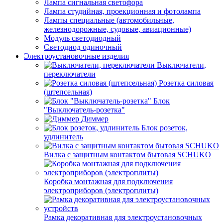
Лампа сигнальная светофора
Лампа студийная, проекционная и фотолампа
Лампы специальные (автомобильные,
железнодорожные, судовые, авиационные)
Модуль светодиодный
Светодиод одиночный
Электроустановочные изделия
Выключатели,
переключатели
Розетка силовая
(штепсельная)
Блок
"Выключатель-розетка"
Диммер
Блок розеток,
удлинитель
Вилка с защитным контактом бытовая SCHUKO
Коробка монтажная для подключения
электроприборов (электроплиты)
Рамка декоративная для электроустановочных