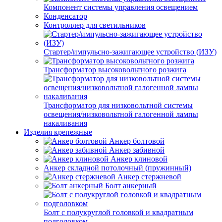
Компонент системы управления освещением
Конденсатор
Контроллер для светильников
Стартер/импульсно-зажигающее устройство (ИЗУ)
Трансформатор высоковольтного розжига
Трансформатор для низковольтной системы
освещения/низковольтной галогенной лампы
накаливания
Изделия крепежные
Анкер болтовой
Анкер забивной
Анкер клиновой
Анкер складной потолочный (пружинный)
Анкер стержневой
Болт анкерный
Болт с полукруглой головкой и квадратным
подголовком