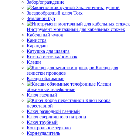
Забор/ограждение
Заклепочник ручной
Звездообразный ключ Torx
Земляной бур
Инструмент монтажный для кабельных стяжек
Кабельный чулок
Канистра
Карандаш
Катушка для шланга
Кисть/кисточка/помазок
Клещи
Клещи для
зачистки проводов
Клещи обжимные
Клещи
обжимные телефонные
Ключ гаечный
Ключ Кобра
переставной
Ключ разводной гаечный
Ключ сверлильного патрона
Ключ трубный
Контрольное зеркало
Корнеудалитель