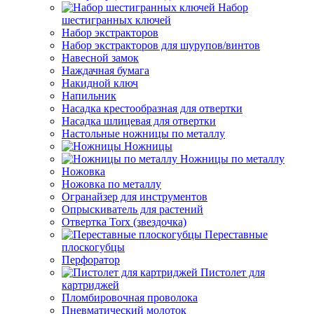
Набор
шестигранных ключей
Набор экстракторов
Набор экстракторов для шурупов/винтов
Навесной замок
Наждачная бумага
Накидной ключ
Напильник
Насадка крестообразная для отвертки
Насадка шлицевая для отвертки
Настольные ножницы по металлу
Ножницы
Ножницы по металлу
Ножовка
Ножовка по металлу
Огранайзер для инструментов
Опрыскиватель для растений
Отвертка Torx (звездочка)
Переставные
плоскогубцы
Перфоратор
Пистолет для
картриджей
Пломбировочная проволока
Пневматический молоток