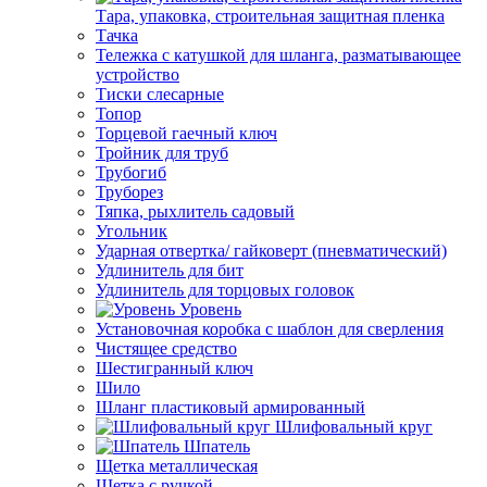
Тара, упаковка, строительная защитная пленка
Тачка
Тележка с катушкой для шланга, разматывающее
устройство
Тиски слесарные
Топор
Торцевой гаечный ключ
Тройник для труб
Трубогиб
Труборез
Тяпка, рыхлитель садовый
Угольник
Ударная отвертка/ гайковерт (пневматический)
Удлинитель для бит
Удлинитель для торцовых головок
Уровень
Установочная коробка с шаблон для сверления
Чистящее средство
Шестигранный ключ
Шило
Шланг пластиковый армированный
Шлифовальный круг
Шпатель
Щетка металлическая
Щетка с ручкой