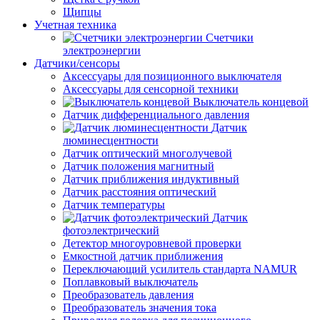
Щипцы
Учетная техника
Счетчики
электроэнергии
Датчики/сенсоры
Аксессуары для позиционного выключателя
Аксессуары для сенсорной техники
Выключатель концевой
Датчик дифференциального давления
Датчик
люминесцентности
Датчик оптический многолучевой
Датчик положения магнитный
Датчик приближения индуктивный
Датчик расстояния оптический
Датчик температуры
Датчик
фотоэлектрический
Детектор многоуровневой проверки
Емкостной датчик приближения
Переключающий усилитель стандарта NAMUR
Поплавковый выключатель
Преобразователь давления
Преобразователь значения тока