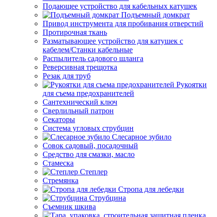
Подающее устройство для кабельных катушек
Подъемный домкрат
Привод инструмента для пробивания отверстий
Протирочная ткань
Разматывающее устройство для катушек с
кабелем/Станки кабельные
Распылитель садового шланга
Реверсивная трещотка
Резак для труб
Рукоятки
для съема предохранителей
Сантехнический ключ
Сверлильный патрон
Секаторы
Система угловых струбцин
Слесарное зубило
Совок садовый, посадочный
Средство для смазки, масло
Стамеска
Степлер
Стремянка
Стропа для лебедки
Струбцина
Съемник шкива