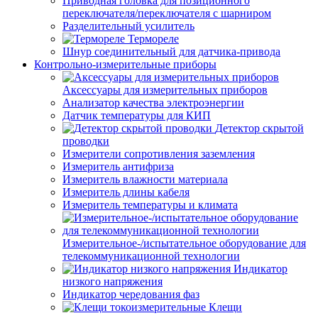
Приводная головка для позиционного
переключателя/переключателя с шарниром
Разделительный усилитель
Термореле
Шнур соединительный для датчика-привода
Контрольно-измерительные приборы
Аксессуары для измерительных приборов
Анализатор качества электроэнергии
Датчик температуры для КИП
Детектор скрытой
проводки
Измерители сопротивления заземления
Измеритель антифриза
Измеритель влажности материала
Измеритель длины кабеля
Измеритель температуры и климата
Измерительное-/испытательное оборудование для
телекоммуникационной технологии
Индикатор
низкого напряжения
Индикатор чередования фаз
Клещи