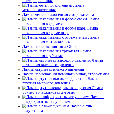
интегрированная
Лампа
металлогалогенная
Лампа металлогалогенная с отражателем
Лампа
накаливания в форме свечи
Лампа
накаливания в форме шара
Лампа
накаливания с отражателем
Лампа накаливания типа Globe
Лампа
накаливания трубчатая
Лампа
натриевая высокого давления
Лампа натриевая низкого давления
Лампа неоновая, иллюминационная, строб-лампа
Лампа
ртутная высокого давления
Лампа
ртутно-вольфрамовая дуговая
Лампа с
инфракрасным излучением
Лампа с УФ-
излучением