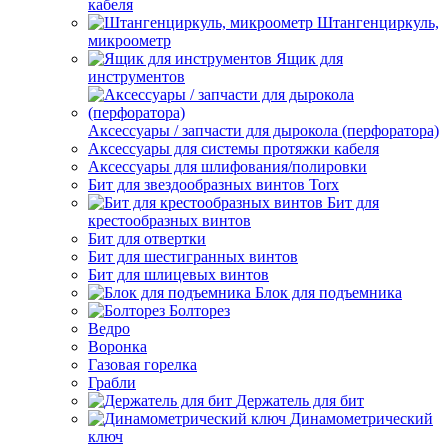
кабеля
Штангенциркуль,
микроометр
Ящик для
инструментов
Аксессуары / запчасти для дырокола (перфоратора)
Аксессуары для системы протяжки кабеля
Аксессуары для шлифования/полировки
Бит для звездообразных винтов Torx
Бит для
крестообразных винтов
Бит для отвертки
Бит для шестигранных винтов
Бит для шлицевых винтов
Блок для подъемника
Болторез
Ведро
Воронка
Газовая горелка
Грабли
Держатель для бит
Динамометрический
ключ