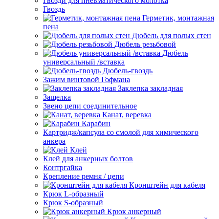
Гвозди для пневматического молотка
Гвоздь
Герметик, монтажная
пена
Дюбель для полых стен
Дюбель резьбовой
Дюбель
универсальный /вставка
Дюбель-гвоздь
Зажим винтовой Гофмана
Заклепка закладная
Защелка
Звено цепи соединительное
Канат, веревка
Карабин
Картридж/капсула со смолой для химического
анкера
Клей
Клей для анкерных болтов
Контргайка
Крепление ремня / цепи
Кронштейн для кабеля
Крюк L-образный
Крюк S-образный
Крюк анкерный