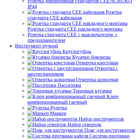
Розетка декоративная стандартов CEE/SCHUKO
IP44
Розетка
стандарта СЕЕ кабельная
Розетка стандарта СЕЕ накладного монтажа
Розетка стандарта СЕЕ с выключателем, с
предохранителем
Инструмент ручной
Круглогубцы
Кусачки бокорезы
Отвертка крестовая
Отвертка с
шестигранником
Отвертка шлицевая
Пассатижи
Торцевые кусачки
Ключ
комбинированный гаечный
Рулетка
Маркер
Набор инструментов
Набор отверток
Пояс для инструментов
Система протяжки