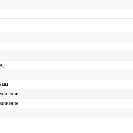
A)
5 мм
единение
единение