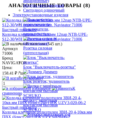
авиационные)
АНАЛОГИЧНЫЕ ТОВАРЫ (8)
Модуль светодиодный
Светодиод одиночный
Электроустановочные изделия
Выключатели,
Быстрый просмотр
переключатели
Колодка клеммная 6х16кв.мм 12пар NTB-UPE-
S12-30/WH полиэтилен бел. Navigator 71006
В наличии (545 шт.)
Розетка силовая
Артикул
(штепсельная)
71006
Бренд
NAVIGATOR
Блок "Выключатель-розетка"
Цена:
Диммер
158.41 ₽
/ шт.
В корзину
Блок розеток, удлинитель
В избранное
К
сравнению
Вилка с защитным
контактом бытовая
Быстрый просмотр
SCHUKO
Колодка клеммная полиэтилен ЗВИ-20 4-10кв.мм
ПВХ (блист.2шт) IEK UZV3-020-06-2