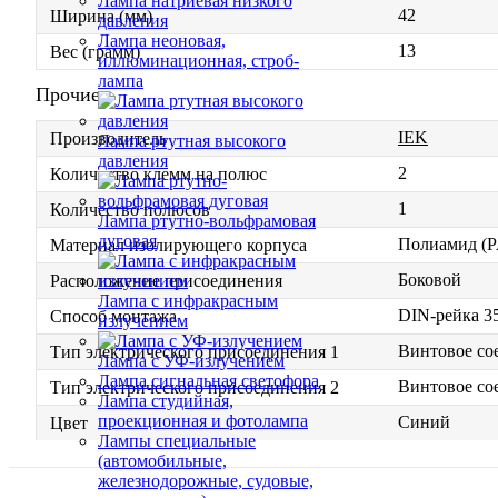
Лампа натриевая низкого
42
Ширина (мм)
давления
Лампа неоновая,
13
Вес (грамм)
иллюминационная, строб-
лампа
Прочие
IEK
Производитель
Лампа ртутная высокого
давления
2
Количество клемм на полюс
1
Количество полюсов
Лампа ртутно-вольфрамовая
дуговая
Полиамид (P
Материал изолирующего корпуса
Боковой
Расположение присоединения
Лампа с инфракрасным
DIN-рейка 3
Способ монтажа
излучением
Винтовое со
Тип электрического присоединения 1
Лампа с УФ-излучением
Лампа сигнальная светофора
Винтовое со
Тип электрического присоединения 2
Лампа студийная,
проекционная и фотолампа
Синий
Цвет
Лампы специальные
(автомобильные,
железнодорожные, судовые,