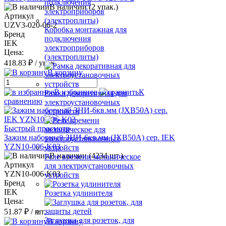
В наличии (2 упак.)
Артикул
UZV3-020-06-2
Коробка монтажная для
Бренд
подключения
IEK
электроприборов
Цена:
(электроплиты)
418.83 ₽
/ упак.
В корзину
В избранное
К
Рамка декоративная для
сравнению
электроустановочных
устройств
Быстрый просмотр
Зажим наборный ЗНИ-6кв.мм (JXB50A) сер. IEK
YZN10-006-K03
В наличии (4234 шт.)
Реле времени механическое
Артикул
для электроустановочных
YZN10-006-K03
устройств
Бренд
IEK
Розетка удлинителя
Цена:
51.87 ₽
/ шт.
Заглушка для розеток, для
В корзину