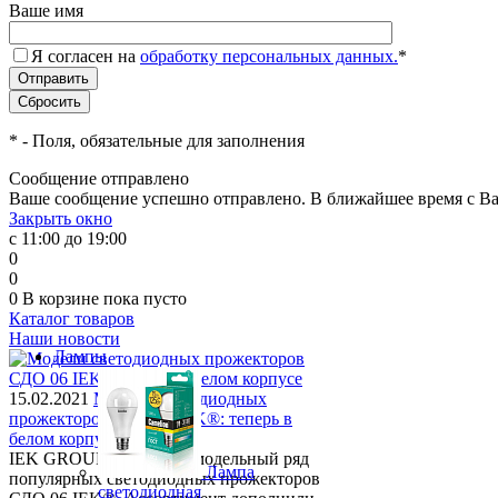
Ваше имя
Я согласен на
обработку персональных данных.
*
*
- Поля, обязательные для заполнения
Сообщение отправлено
Ваше сообщение успешно отправлено. В ближайшее время с Ва
Закрыть окно
с 11:00 до 19:00
0
0
0
В корзине
пока пусто
Каталог товаров
Наши новости
Лампы
15.02.2021
Модели светодиодных
прожекторов СДО 06 IEK®: теперь в
белом корпусе
IEK GROUP расширяет модельный ряд
Лампа
популярных светодиодных прожекторов
светодиодная