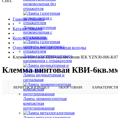
СИП.
низковольтная без
отражателя
Главная страница
•
Лампа галогенная
Каталог товаров
низковольтная с
•
отражателем
Колодки клеммные
•
Одно-многополюсная клеммная колодка
•
Лампа галогенная сетевого
Клемма винтовая КВИ-6кв.мм синяя IEK YZN30-006-K07
напряжения с отражателем
Клемма винтовая КВИ-6кв.мм
Лампа индикаторная и
сигнальная
ВЕРНУТЬСЯ В РАЗДЕЛ
ОБЗОР ТОВАРА
ХАРАКТЕРИСТ
Лампа люминесцентная
компактная
интегрированная
Лампа металлогалогенная