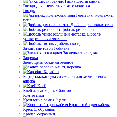
Гайка шестигранная
Гвозди для пневматического молотка
Гвоздь
Герметик, монтажная
пена
Дюбель для полых стен
Дюбель резьбовой
Дюбель
универсальный /вставка
Дюбель-гвоздь
Зажим винтовой Гофмана
Заклепка закладная
Защелка
Звено цепи соединительное
Канат, веревка
Карабин
Картридж/капсула со смолой для химического
анкера
Клей
Клей для анкерных болтов
Контргайка
Крепление ремня / цепи
Кронштейн для кабеля
Крюк L-образный
Крюк S-образный