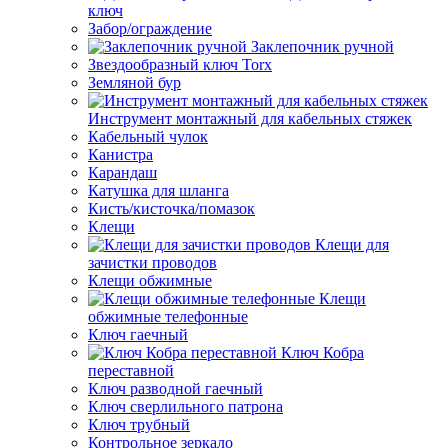
ключ
Забор/ограждение
Заклепочник ручной
Звездообразный ключ Torx
Земляной бур
Инструмент монтажный для кабельных стяжек
Кабельный чулок
Канистра
Карандаш
Катушка для шланга
Кисть/кисточка/помазок
Клещи
Клещи для
зачистки проводов
Клещи обжимные
Клещи
обжимные телефонные
Ключ гаечный
Ключ Кобра
переставной
Ключ разводной гаечный
Ключ сверлильного патрона
Ключ трубный
Контрольное зеркало