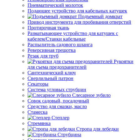
Пневматический молоток
Подающее устройство для кабельных катушек
Подъемный домкрат
Привод инструмента для пробивания отверстий
Протирочная ткань
Разматывающее устройство для катушек с
кабелем/Станки кабельные
Распылитель садового шланга
Реверсивная трещотка
Резак для труб
Рукоятки
для съема предохранителей
Сантехнический ключ
Сверлильный патрон
Секаторы
Система угловых струбцин
Слесарное зубило
Совок садовый, посадочный
Средство для смазки, масло
Стамеска
Степлер
Стремянка
Стропа для лебедки
Струбцина