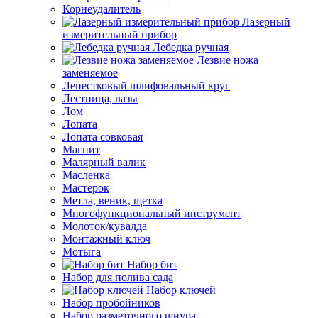
Корнеудалитель
Лазерный
измерительный прибор
Лебедка ручная
Лезвие ножа
заменяемое
Лепестковый шлифовальный круг
Лестница, лазы
Лом
Лопата
Лопата совковая
Магнит
Малярный валик
Масленка
Мастерок
Метла, веник, щетка
Многофункциональный инструмент
Молоток/кувалда
Монтажный ключ
Мотыга
Набор бит
Набор для полива сада
Набор ключей
Набор пробойников
Набор разметочного шнура