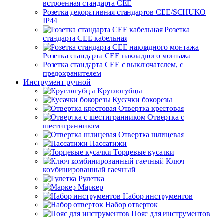
встроенная стандарта CEE
Розетка декоративная стандартов CEE/SCHUKO
IP44
Розетка
стандарта СЕЕ кабельная
Розетка стандарта СЕЕ накладного монтажа
Розетка стандарта СЕЕ с выключателем, с
предохранителем
Инструмент ручной
Круглогубцы
Кусачки бокорезы
Отвертка крестовая
Отвертка с
шестигранником
Отвертка шлицевая
Пассатижи
Торцевые кусачки
Ключ
комбинированный гаечный
Рулетка
Маркер
Набор инструментов
Набор отверток
Пояс для инструментов