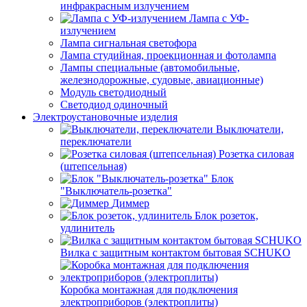
инфракрасным излучением
Лампа с УФ-
излучением
Лампа сигнальная светофора
Лампа студийная, проекционная и фотолампа
Лампы специальные (автомобильные,
железнодорожные, судовые, авиационные)
Модуль светодиодный
Светодиод одиночный
Электроустановочные изделия
Выключатели,
переключатели
Розетка силовая
(штепсельная)
Блок
"Выключатель-розетка"
Диммер
Блок розеток,
удлинитель
Вилка с защитным контактом бытовая SCHUKO
Коробка монтажная для подключения
электроприборов (электроплиты)