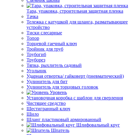
Съемник шкива
Тара, упаковка, строительная защитная пленка
Тачка
Тележка с катушкой для шланга, разматывающее
устройство
Тиски слесарные
Топор
Торцевой гаечный ключ
Тройник для труб
Трубогиб
Труборез
Тяпка, рыхлитель садовый
Угольник
Ударная отвертка/ гайковерт (пневматический)
Удлинитель для бит
Удлинитель для торцовых головок
Уровень
Установочная коробка с шаблон для сверления
Чистящее средство
Шестигранный ключ
Шило
Шланг пластиковый армированный
Шлифовальный круг
Шпатель