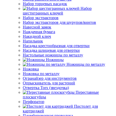
Набор торцевых насадок
Набор
шестигранных ключей
Набор экстракторов
Набор экстракторов для шурупов/винтов
Навесной замок
Наждачная бумага
Накидной ключ
Напильник
Насадка крестообразная для отвертки
Насадка шлицевая для отвертки
Настольные ножницы по металлу
Ножницы
Ножницы по металлу
Ножовка
Ножовка по металлу
Огранайзер для инструментов
Опрыскиватель для растений
Отвертка Torx (звездочка)
Переставные
плоскогубцы
Перфоратор
Пистолет для
картриджей
Пломбировочная проволока