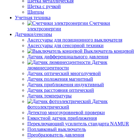
Щетка металлическая
Щетка с ручкой
Щипцы
Учетная техника
Счетчики
электроэнергии
Датчики/сенсоры
Аксессуары для позиционного выключателя
Аксессуары для сенсорной техники
Выключатель концевой
Датчик дифференциального давления
Датчик
люминесцентности
Датчик оптический многолучевой
Датчик положения магнитный
Датчик приближения индуктивный
Датчик расстояния оптический
Датчик температуры
Датчик
фотоэлектрический
Детектор многоуровневой проверки
Емкостной датчик приближения
Переключающий усилитель стандарта NAMUR
Поплавковый выключатель
Преобразователь давления