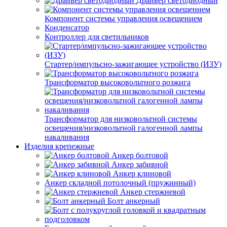
Драйвер светодиодный
Компонент системы управления освещением
Конденсатор
Контроллер для светильников
Стартер/импульсно-зажигающее устройство (ИЗУ)
Трансформатор высоковольтного розжига
Трансформатор для низковольтной системы
освещения/низковольтной галогенной лампы
накаливания
Изделия крепежные
Анкер болтовой
Анкер забивной
Анкер клиновой
Анкер складной потолочный (пружинный)
Анкер стержневой
Болт анкерный