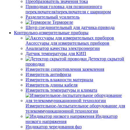
Преобразователь значения тока
Приводная головка для позиционного
переключателя/переключателя с шарниром
Разделительный усилитель
Термореле
Шнур соединительный для датчика-привода
Контрольно-измерительные приборы
Аксессуары для измерительных приборов
Анализатор качества электроэнергии
Датчик температуры для КИП
Детектор скрытой
проводки
Измерители сопротивления заземления
Измеритель антифриза
Измеритель влажности материала
Измеритель длины кабеля
Измеритель температуры и климата
Измерительное-/испытательное оборудование для
телекоммуникационной технологии
Индикатор
низкого напряжения
Индикатор чередования фаз