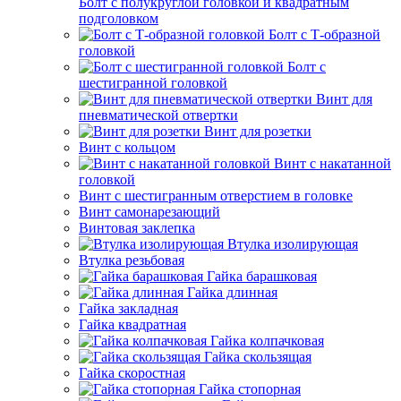
Болт с полукруглой головкой и квадратным
подголовком
Болт с Т-образной
головкой
Болт с
шестигранной головкой
Винт для
пневматической отвертки
Винт для розетки
Винт с кольцом
Винт с накатанной
головкой
Винт с шестигранным отверстием в головке
Винт самонарезающий
Винтовая заклепка
Втулка изолирующая
Втулка резьбовая
Гайка барашковая
Гайка длинная
Гайка закладная
Гайка квадратная
Гайка колпачковая
Гайка скользящая
Гайка скоростная
Гайка стопорная