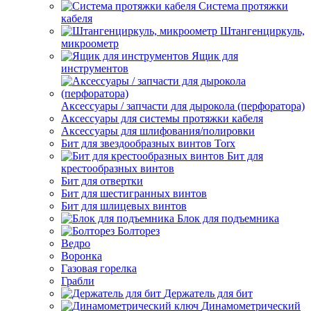
Система протяжки
кабеля
Штангенциркуль,
микроометр
Ящик для
инструментов
Аксессуары / запчасти для дырокола (перфоратора)
Аксессуары для системы протяжки кабеля
Аксессуары для шлифования/полировки
Бит для звездообразных винтов Torx
Бит для
крестообразных винтов
Бит для отвертки
Бит для шестигранных винтов
Бит для шлицевых винтов
Блок для подъемника
Болторез
Ведро
Воронка
Газовая горелка
Грабли
Держатель для бит
Динамометрический