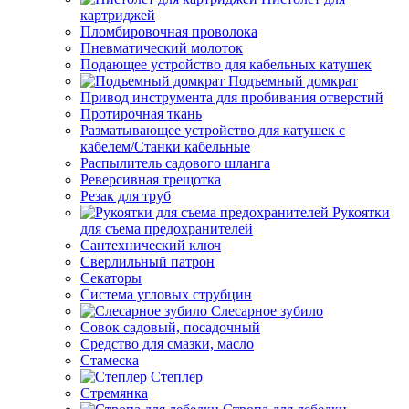
картриджей
Пломбировочная проволока
Пневматический молоток
Подающее устройство для кабельных катушек
Подъемный домкрат
Привод инструмента для пробивания отверстий
Протирочная ткань
Разматывающее устройство для катушек с
кабелем/Станки кабельные
Распылитель садового шланга
Реверсивная трещотка
Резак для труб
Рукоятки
для съема предохранителей
Сантехнический ключ
Сверлильный патрон
Секаторы
Система угловых струбцин
Слесарное зубило
Совок садовый, посадочный
Средство для смазки, масло
Стамеска
Степлер
Стремянка