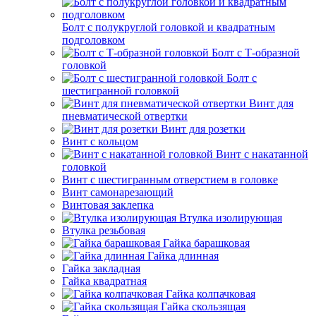
Болт с полукруглой головкой и квадратным
подголовком
Болт с Т-образной
головкой
Болт с
шестигранной головкой
Винт для
пневматической отвертки
Винт для розетки
Винт с кольцом
Винт с накатанной
головкой
Винт с шестигранным отверстием в головке
Винт самонарезающий
Винтовая заклепка
Втулка изолирующая
Втулка резьбовая
Гайка барашковая
Гайка длинная
Гайка закладная
Гайка квадратная
Гайка колпачковая
Гайка скользящая