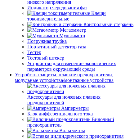
низкого напряжения
Индикатор чередования фаз
Клещи
токоизмерительные
Контрольный стержень
Мегаомметр
Мультиметр
Погружная трубка
Портативный детектор газа
Тестер
Тестовый штекер
Устройство для измерение экологических
параметров окружающей среды
Устройства защиты, плавкие предохранители,
модульные устройства/монтажные устройства
Аксессуары для ножевых плавких
предохранителей
Амперметры
Блок дифференциального тока
Вилочный
предохранитель
Вольтметры