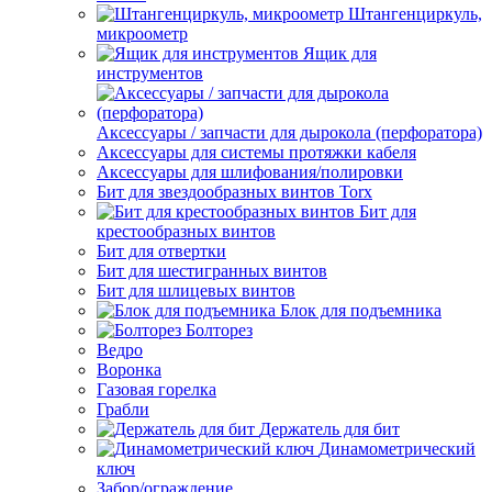
Штангенциркуль,
микроометр
Ящик для
инструментов
Аксессуары / запчасти для дырокола (перфоратора)
Аксессуары для системы протяжки кабеля
Аксессуары для шлифования/полировки
Бит для звездообразных винтов Torx
Бит для
крестообразных винтов
Бит для отвертки
Бит для шестигранных винтов
Бит для шлицевых винтов
Блок для подъемника
Болторез
Ведро
Воронка
Газовая горелка
Грабли
Держатель для бит
Динамометрический
ключ
Забор/ограждение