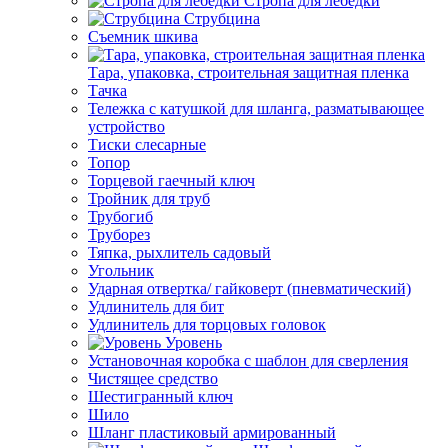
Стропа для лебедки
Струбцина
Съемник шкива
Тара, упаковка, строительная защитная пленка
Тачка
Тележка с катушкой для шланга, разматывающее
устройство
Тиски слесарные
Топор
Торцевой гаечный ключ
Тройник для труб
Трубогиб
Труборез
Тяпка, рыхлитель садовый
Угольник
Ударная отвертка/ гайковерт (пневматический)
Удлинитель для бит
Удлинитель для торцовых головок
Уровень
Установочная коробка с шаблон для сверления
Чистящее средство
Шестигранный ключ
Шило
Шланг пластиковый армированный