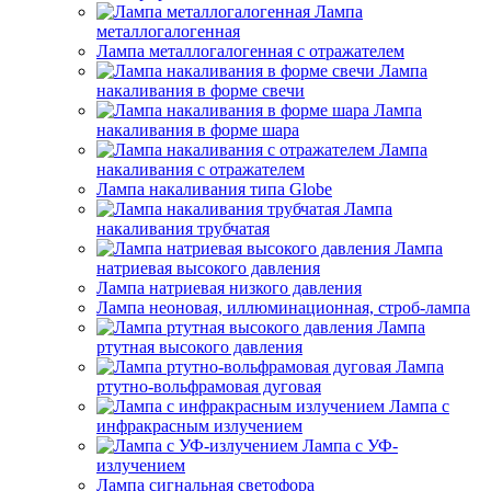
Лампа
металлогалогенная
Лампа металлогалогенная с отражателем
Лампа
накаливания в форме свечи
Лампа
накаливания в форме шара
Лампа
накаливания с отражателем
Лампа накаливания типа Globe
Лампа
накаливания трубчатая
Лампа
натриевая высокого давления
Лампа натриевая низкого давления
Лампа неоновая, иллюминационная, строб-лампа
Лампа
ртутная высокого давления
Лампа
ртутно-вольфрамовая дуговая
Лампа с
инфракрасным излучением
Лампа с УФ-
излучением
Лампа сигнальная светофора