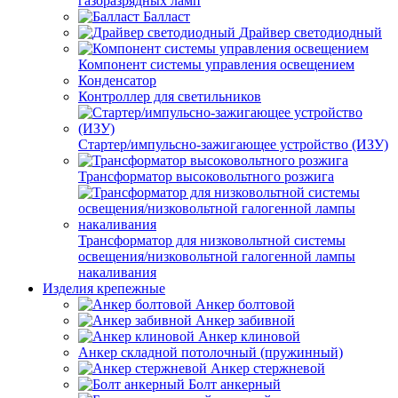
газоразрядных ламп
Балласт
Драйвер светодиодный
Компонент системы управления освещением
Конденсатор
Контроллер для светильников
Стартер/импульсно-зажигающее устройство (ИЗУ)
Трансформатор высоковольтного розжига
Трансформатор для низковольтной системы
освещения/низковольтной галогенной лампы
накаливания
Изделия крепежные
Анкер болтовой
Анкер забивной
Анкер клиновой
Анкер складной потолочный (пружинный)
Анкер стержневой
Болт анкерный