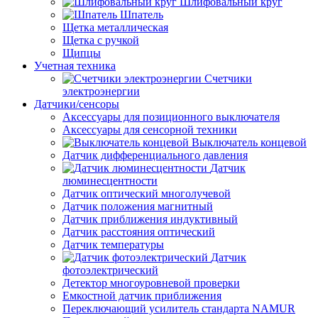
Шлифовальный круг
Шпатель
Щетка металлическая
Щетка с ручкой
Щипцы
Учетная техника
Счетчики
электроэнергии
Датчики/сенсоры
Аксессуары для позиционного выключателя
Аксессуары для сенсорной техники
Выключатель концевой
Датчик дифференциального давления
Датчик
люминесцентности
Датчик оптический многолучевой
Датчик положения магнитный
Датчик приближения индуктивный
Датчик расстояния оптический
Датчик температуры
Датчик
фотоэлектрический
Детектор многоуровневой проверки
Емкостной датчик приближения
Переключающий усилитель стандарта NAMUR