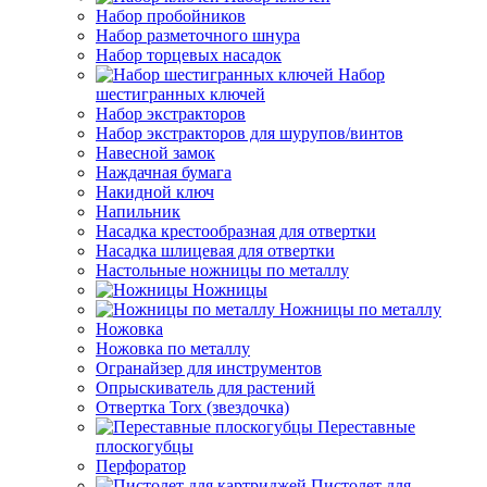
Набор пробойников
Набор разметочного шнура
Набор торцевых насадок
Набор
шестигранных ключей
Набор экстракторов
Набор экстракторов для шурупов/винтов
Навесной замок
Наждачная бумага
Накидной ключ
Напильник
Насадка крестообразная для отвертки
Насадка шлицевая для отвертки
Настольные ножницы по металлу
Ножницы
Ножницы по металлу
Ножовка
Ножовка по металлу
Огранайзер для инструментов
Опрыскиватель для растений
Отвертка Torx (звездочка)
Переставные
плоскогубцы
Перфоратор
Пистолет для