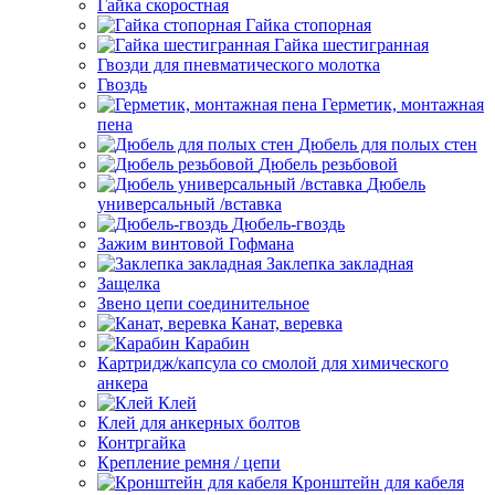
Гайка скоростная
Гайка стопорная
Гайка шестигранная
Гвозди для пневматического молотка
Гвоздь
Герметик, монтажная
пена
Дюбель для полых стен
Дюбель резьбовой
Дюбель
универсальный /вставка
Дюбель-гвоздь
Зажим винтовой Гофмана
Заклепка закладная
Защелка
Звено цепи соединительное
Канат, веревка
Карабин
Картридж/капсула со смолой для химического
анкера
Клей
Клей для анкерных болтов
Контргайка
Крепление ремня / цепи
Кронштейн для кабеля