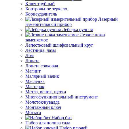
Ключ трубный
Контрольное зеркало
Корнеудалитель
Лазерный
измерительный прибор
Лебедка ручная
Лезвие ножа
заменяемое
Лепестковый шлифовальный круг
Лестница, лазы
Лом
Лопата
Лопата совковая
Магнит
Малярный валик
Масленка
Мастерок
Метла, веник, щетка
Многофункциональный инструмент
Молоток/кувалда
Монтажный ключ
Мотыга
Набор бит
Набор для полива сада
Набор ключей