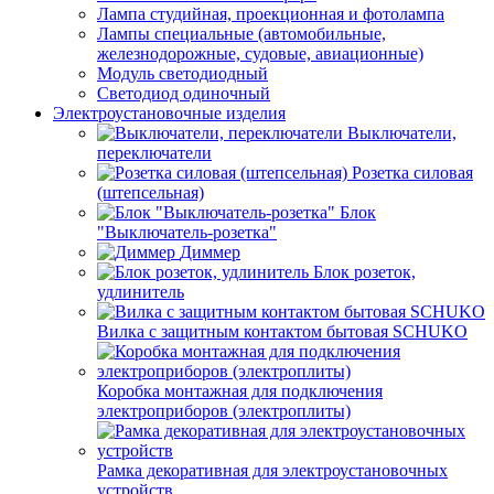
Лампа студийная, проекционная и фотолампа
Лампы специальные (автомобильные,
железнодорожные, судовые, авиационные)
Модуль светодиодный
Светодиод одиночный
Электроустановочные изделия
Выключатели,
переключатели
Розетка силовая
(штепсельная)
Блок
"Выключатель-розетка"
Диммер
Блок розеток,
удлинитель
Вилка с защитным контактом бытовая SCHUKO
Коробка монтажная для подключения
электроприборов (электроплиты)
Рамка декоративная для электроустановочных
устройств