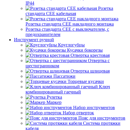
IP44
Розетка
стандарта СЕЕ кабельная
Розетка стандарта СЕЕ накладного монтажа
Розетка стандарта СЕЕ с выключателем, с
предохранителем
Инструмент ручной
Круглогубцы
Кусачки бокорезы
Отвертка крестовая
Отвертка с
шестигранником
Отвертка шлицевая
Пассатижи
Торцевые кусачки
Ключ
комбинированный гаечный
Рулетка
Маркер
Набор инструментов
Набор отверток
Пояс для инструментов
Система протяжки
кабеля