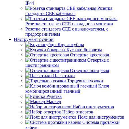
IP44
Розетка
стандарта СЕЕ кабельная
Розетка стандарта СЕЕ накладного монтажа
Розетка стандарта СЕЕ с выключателем, с
предохранителем
Инструмент ручной
Круглогубцы
Кусачки бокорезы
Отвертка крестовая
Отвертка с
шестигранником
Отвертка шлицевая
Пассатижи
Торцевые кусачки
Ключ
комбинированный гаечный
Рулетка
Маркер
Набор инструментов
Набор отверток
Пояс для инструментов
Система протяжки
кабеля