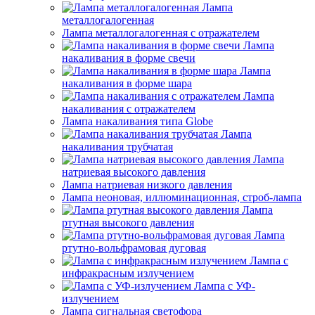
Лампа
металлогалогенная
Лампа металлогалогенная с отражателем
Лампа
накаливания в форме свечи
Лампа
накаливания в форме шара
Лампа
накаливания с отражателем
Лампа накаливания типа Globe
Лампа
накаливания трубчатая
Лампа
натриевая высокого давления
Лампа натриевая низкого давления
Лампа неоновая, иллюминационная, строб-лампа
Лампа
ртутная высокого давления
Лампа
ртутно-вольфрамовая дуговая
Лампа с
инфракрасным излучением
Лампа с УФ-
излучением
Лампа сигнальная светофора