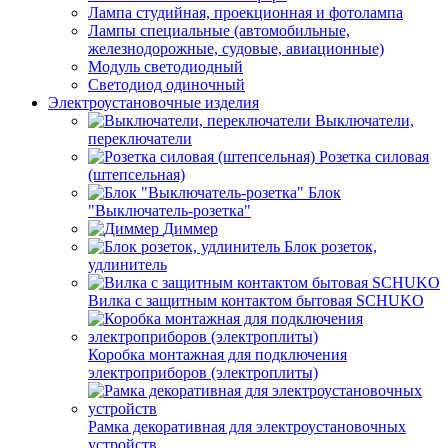
Лампа студийная, проекционная и фотолампа
Лампы специальные (автомобильные,
железнодорожные, судовые, авиационные)
Модуль светодиодный
Светодиод одиночный
Электроустановочные изделия
Выключатели,
переключатели
Розетка силовая
(штепсельная)
Блок
"Выключатель-розетка"
Диммер
Блок розеток,
удлинитель
Вилка с защитным контактом бытовая SCHUKO
Коробка монтажная для подключения
электроприборов (электроплиты)
Рамка декоративная для электроустановочных
устройств