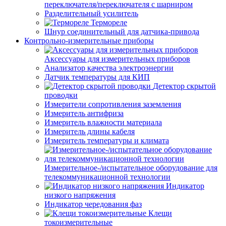
переключателя/переключателя с шарниром
Разделительный усилитель
Термореле
Шнур соединительный для датчика-привода
Контрольно-измерительные приборы
Аксессуары для измерительных приборов
Анализатор качества электроэнергии
Датчик температуры для КИП
Детектор скрытой
проводки
Измерители сопротивления заземления
Измеритель антифриза
Измеритель влажности материала
Измеритель длины кабеля
Измеритель температуры и климата
Измерительное-/испытательное оборудование для
телекоммуникационной технологии
Индикатор
низкого напряжения
Индикатор чередования фаз
Клещи
токоизмерительные