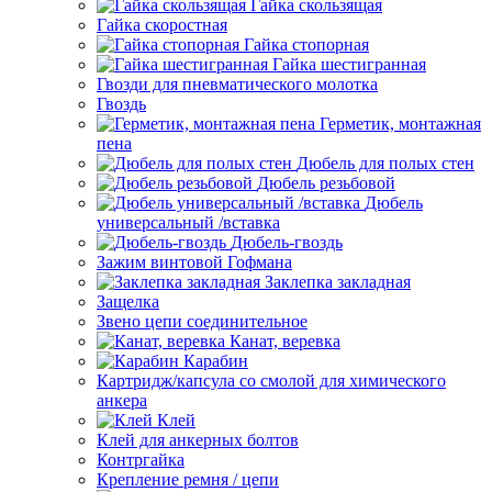
Гайка скользящая
Гайка скоростная
Гайка стопорная
Гайка шестигранная
Гвозди для пневматического молотка
Гвоздь
Герметик, монтажная
пена
Дюбель для полых стен
Дюбель резьбовой
Дюбель
универсальный /вставка
Дюбель-гвоздь
Зажим винтовой Гофмана
Заклепка закладная
Защелка
Звено цепи соединительное
Канат, веревка
Карабин
Картридж/капсула со смолой для химического
анкера
Клей
Клей для анкерных болтов
Контргайка
Крепление ремня / цепи