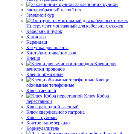
Заклепочник ручной
Звездообразный ключ Torx
Земляной бур
Инструмент монтажный для кабельных стяжек
Кабельный чулок
Канистра
Карандаш
Катушка для шланга
Кисть/кисточка/помазок
Клещи
Клещи для
зачистки проводов
Клещи обжимные
Клещи
обжимные телефонные
Ключ гаечный
Ключ Кобра
переставной
Ключ разводной гаечный
Ключ сверлильного патрона
Ключ трубный
Контрольное зеркало
Корнеудалитель
Лазерный