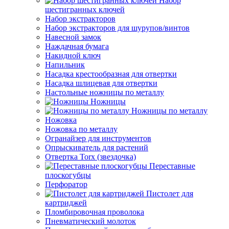
Набор
шестигранных ключей
Набор экстракторов
Набор экстракторов для шурупов/винтов
Навесной замок
Наждачная бумага
Накидной ключ
Напильник
Насадка крестообразная для отвертки
Насадка шлицевая для отвертки
Настольные ножницы по металлу
Ножницы
Ножницы по металлу
Ножовка
Ножовка по металлу
Огранайзер для инструментов
Опрыскиватель для растений
Отвертка Torx (звездочка)
Переставные
плоскогубцы
Перфоратор
Пистолет для
картриджей
Пломбировочная проволока
Пневматический молоток