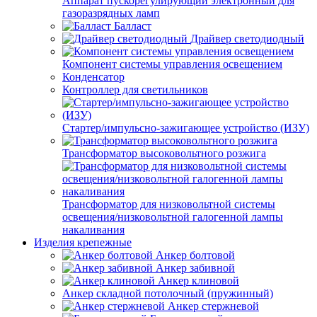
Аппарат пускорегулирующий электронный для
газоразрядных ламп
Балласт
Драйвер светодиодный
Компонент системы управления освещением
Конденсатор
Контроллер для светильников
Стартер/импульсно-зажигающее устройство (ИЗУ)
Трансформатор высоковольтного розжига
Трансформатор для низковольтной системы
освещения/низковольтной галогенной лампы
накаливания
Изделия крепежные
Анкер болтовой
Анкер забивной
Анкер клиновой
Анкер складной потолочный (пружинный)
Анкер стержневой