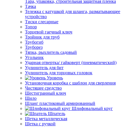
Тара, упаковка, строительная защитная пленка
Тачка
Тележка с катушкой для шланга, разматывающее
устройство
Тиски слесарные
Топор
Торцевой гаечный ключ
Тройник для труб
Трубогиб
Труборез
Тяпка, рыхлитель садовый
Угольник
Ударная отвертка/ гайковерт (пневматический)
Удлинитель для бит
Удлинитель для торцовых головок
Уровень
Установочная коробка с шаблон для сверления
Чистящее средство
Шестигранный ключ
Шило
Шланг пластиковый армированный
Шлифовальный круг
Шпатель
Щетка металлическая
Щетка с ручкой