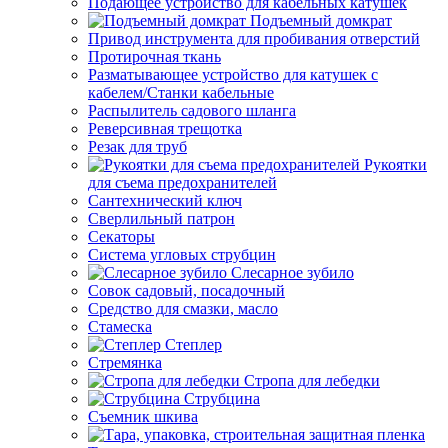
Подающее устройство для кабельных катушек
Подъемный домкрат
Привод инструмента для пробивания отверстий
Протирочная ткань
Разматывающее устройство для катушек с
кабелем/Станки кабельные
Распылитель садового шланга
Реверсивная трещотка
Резак для труб
Рукоятки
для съема предохранителей
Сантехнический ключ
Сверлильный патрон
Секаторы
Система угловых струбцин
Слесарное зубило
Совок садовый, посадочный
Средство для смазки, масло
Стамеска
Степлер
Стремянка
Стропа для лебедки
Струбцина
Съемник шкива