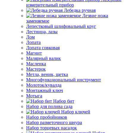
измерительный прибор
Лебедка ручная
Лезвие ножа
заменяемое
Лепестковый шлифовальный круг
Лестница, лазы
Лом
Лопата
Лопата совковая
Магнит
Малярный валик
Масленка
Мастерок
Метла, веник, щетка
Многофункциональный инструмент
Молоток/кувалда
Монтажный ключ
Мотыга
Набор бит
Набор для полива сада
Набор ключей
Набор пробойников
Набор разметочного шнура
Набор торцевых насадок