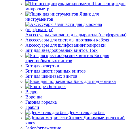
Штангенциркуль,
микроометр
Ящик для
инструментов
Аксессуары / запчасти для дырокола (перфоратора)
Аксессуары для системы протяжки кабеля
Аксессуары для шлифования/полировки
Бит для звездообразных винтов Torx
Бит для
крестообразных винтов
Бит для отвертки
Бит для шестигранных винтов
Бит для шлицевых винтов
Блок для подъемника
Болторез
Ведро
Воронка
Газовая горелка
Грабли
Держатель для бит
Динамометрический
ключ
Забор/ограждение