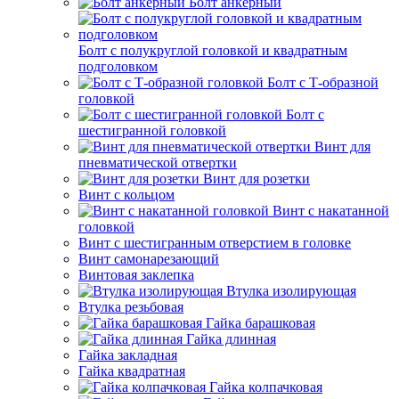
Болт анкерный
Болт с полукруглой головкой и квадратным
подголовком
Болт с Т-образной
головкой
Болт с
шестигранной головкой
Винт для
пневматической отвертки
Винт для розетки
Винт с кольцом
Винт с накатанной
головкой
Винт с шестигранным отверстием в головке
Винт самонарезающий
Винтовая заклепка
Втулка изолирующая
Втулка резьбовая
Гайка барашковая
Гайка длинная
Гайка закладная
Гайка квадратная
Гайка колпачковая