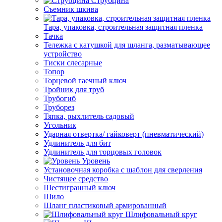
Струбцина
Съемник шкива
Тара, упаковка, строительная защитная пленка
Тачка
Тележка с катушкой для шланга, разматывающее
устройство
Тиски слесарные
Топор
Торцевой гаечный ключ
Тройник для труб
Трубогиб
Труборез
Тяпка, рыхлитель садовый
Угольник
Ударная отвертка/ гайковерт (пневматический)
Удлинитель для бит
Удлинитель для торцовых головок
Уровень
Установочная коробка с шаблон для сверления
Чистящее средство
Шестигранный ключ
Шило
Шланг пластиковый армированный
Шлифовальный круг