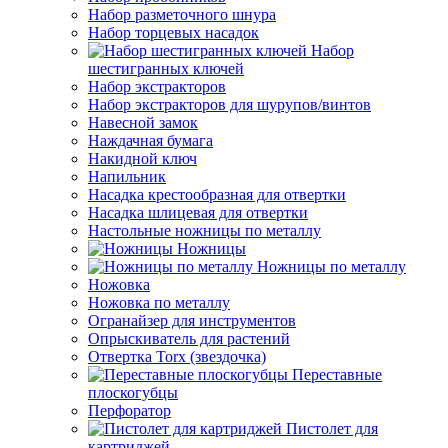
Набор разметочного шнура
Набор торцевых насадок
Набор
шестигранных ключей
Набор экстракторов
Набор экстракторов для шурупов/винтов
Навесной замок
Наждачная бумага
Накидной ключ
Напильник
Насадка крестообразная для отвертки
Насадка шлицевая для отвертки
Настольные ножницы по металлу
Ножницы
Ножницы по металлу
Ножовка
Ножовка по металлу
Огранайзер для инструментов
Опрыскиватель для растений
Отвертка Torx (звездочка)
Переставные
плоскогубцы
Перфоратор
Пистолет для
картриджей