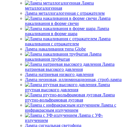
Лампа
металлогалогенная
Лампа металлогалогенная с отражателем
Лампа
накаливания в форме свечи
Лампа
накаливания в форме шара
Лампа
накаливания с отражателем
Лампа накаливания типа Globe
Лампа
накаливания трубчатая
Лампа
натриевая высокого давления
Лампа натриевая низкого давления
Лампа неоновая, иллюминационная, строб-лампа
Лампа
ртутная высокого давления
Лампа
ртутно-вольфрамовая дуговая
Лампа с
инфракрасным излучением
Лампа с УФ-
излучением
Лампа сигнальная светофора