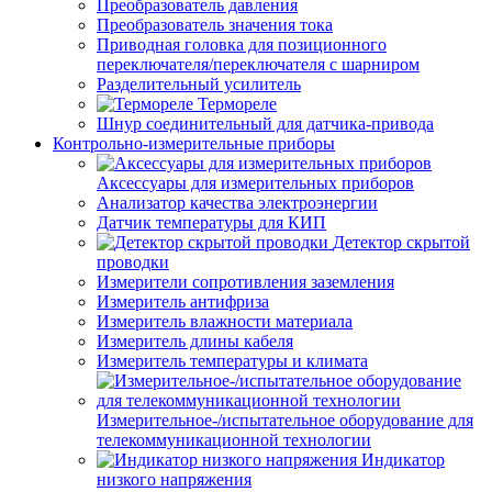
Преобразователь давления
Преобразователь значения тока
Приводная головка для позиционного
переключателя/переключателя с шарниром
Разделительный усилитель
Термореле
Шнур соединительный для датчика-привода
Контрольно-измерительные приборы
Аксессуары для измерительных приборов
Анализатор качества электроэнергии
Датчик температуры для КИП
Детектор скрытой
проводки
Измерители сопротивления заземления
Измеритель антифриза
Измеритель влажности материала
Измеритель длины кабеля
Измеритель температуры и климата
Измерительное-/испытательное оборудование для
телекоммуникационной технологии
Индикатор
низкого напряжения