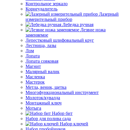
Контрольное зеркало
Корнеудалитель
Лазерный
измерительный прибор
Лебедка ручная
Лезвие ножа
заменяемое
Лепестковый шлифовальный круг
Лестница, лазы
Лом
Лопата
Лопата совковая
Магнит
Малярный валик
Масленка
Мастерок
Метла, веник, щетка
Многофункциональный инструмент
Молоток/кувалда
Монтажный ключ
Мотыга
Набор бит
Набор для полива сада
Набор ключей
Набор пробойников