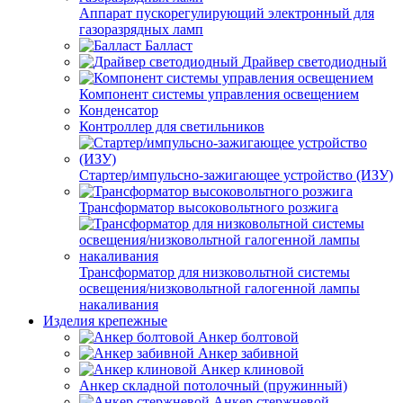
Аппарат пускорегулирующий электронный для
газоразрядных ламп
Балласт
Драйвер светодиодный
Компонент системы управления освещением
Конденсатор
Контроллер для светильников
Стартер/импульсно-зажигающее устройство (ИЗУ)
Трансформатор высоковольтного розжига
Трансформатор для низковольтной системы
освещения/низковольтной галогенной лампы
накаливания
Изделия крепежные
Анкер болтовой
Анкер забивной
Анкер клиновой
Анкер складной потолочный (пружинный)
Анкер стержневой