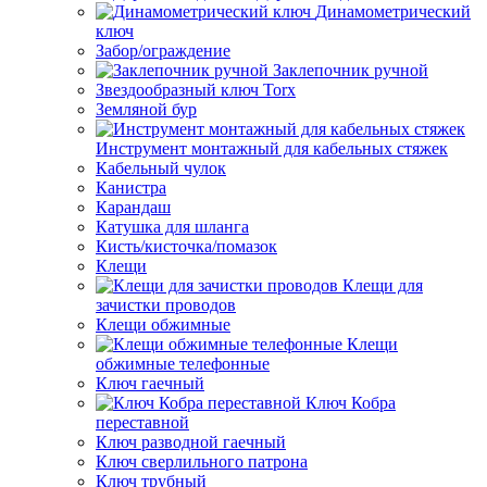
Динамометрический
ключ
Забор/ограждение
Заклепочник ручной
Звездообразный ключ Torx
Земляной бур
Инструмент монтажный для кабельных стяжек
Кабельный чулок
Канистра
Карандаш
Катушка для шланга
Кисть/кисточка/помазок
Клещи
Клещи для
зачистки проводов
Клещи обжимные
Клещи
обжимные телефонные
Ключ гаечный
Ключ Кобра
переставной
Ключ разводной гаечный
Ключ сверлильного патрона
Ключ трубный