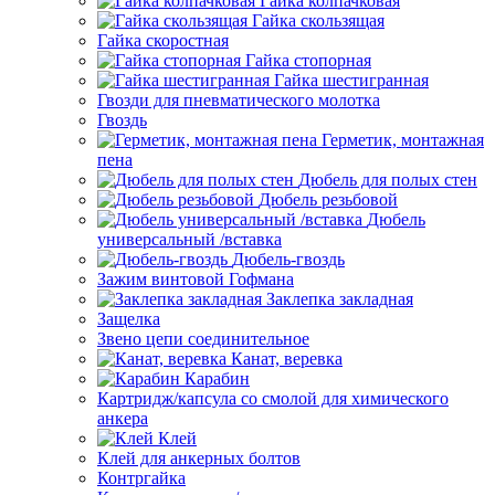
Гайка колпачковая
Гайка скользящая
Гайка скоростная
Гайка стопорная
Гайка шестигранная
Гвозди для пневматического молотка
Гвоздь
Герметик, монтажная
пена
Дюбель для полых стен
Дюбель резьбовой
Дюбель
универсальный /вставка
Дюбель-гвоздь
Зажим винтовой Гофмана
Заклепка закладная
Защелка
Звено цепи соединительное
Канат, веревка
Карабин
Картридж/капсула со смолой для химического
анкера
Клей
Клей для анкерных болтов
Контргайка