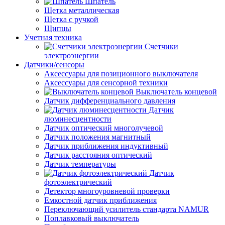
Шпатель
Щетка металлическая
Щетка с ручкой
Щипцы
Учетная техника
Счетчики
электроэнергии
Датчики/сенсоры
Аксессуары для позиционного выключателя
Аксессуары для сенсорной техники
Выключатель концевой
Датчик дифференциального давления
Датчик
люминесцентности
Датчик оптический многолучевой
Датчик положения магнитный
Датчик приближения индуктивный
Датчик расстояния оптический
Датчик температуры
Датчик
фотоэлектрический
Детектор многоуровневой проверки
Емкостной датчик приближения
Переключающий усилитель стандарта NAMUR
Поплавковый выключатель