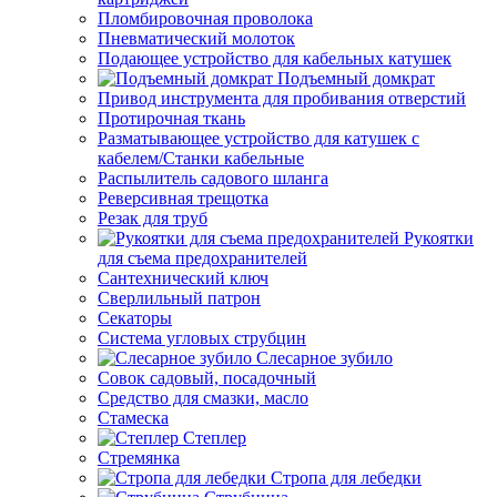
Пломбировочная проволока
Пневматический молоток
Подающее устройство для кабельных катушек
Подъемный домкрат
Привод инструмента для пробивания отверстий
Протирочная ткань
Разматывающее устройство для катушек с
кабелем/Станки кабельные
Распылитель садового шланга
Реверсивная трещотка
Резак для труб
Рукоятки
для съема предохранителей
Сантехнический ключ
Сверлильный патрон
Секаторы
Система угловых струбцин
Слесарное зубило
Совок садовый, посадочный
Средство для смазки, масло
Стамеска
Степлер
Стремянка
Стропа для лебедки