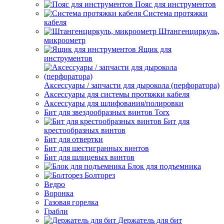
Пояс для инструментов
Система протяжки
кабеля
Штангенциркуль,
микроометр
Ящик для
инструментов
Аксессуары / запчасти для дырокола (перфоратора)
Аксессуары для системы протяжки кабеля
Аксессуары для шлифования/полировки
Бит для звездообразных винтов Torx
Бит для
крестообразных винтов
Бит для отвертки
Бит для шестигранных винтов
Бит для шлицевых винтов
Блок для подъемника
Болторез
Ведро
Воронка
Газовая горелка
Грабли
Держатель для бит