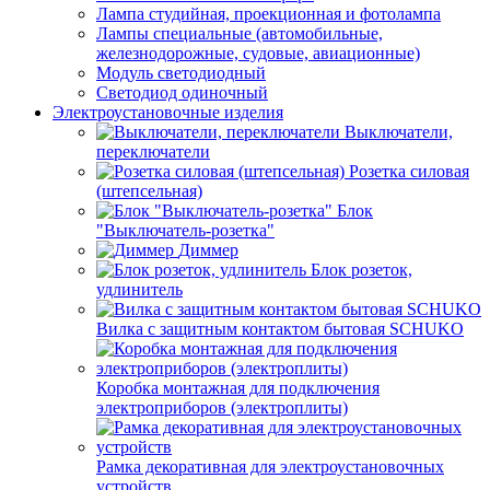
Лампа студийная, проекционная и фотолампа
Лампы специальные (автомобильные,
железнодорожные, судовые, авиационные)
Модуль светодиодный
Светодиод одиночный
Электроустановочные изделия
Выключатели,
переключатели
Розетка силовая
(штепсельная)
Блок
"Выключатель-розетка"
Диммер
Блок розеток,
удлинитель
Вилка с защитным контактом бытовая SCHUKO
Коробка монтажная для подключения
электроприборов (электроплиты)
Рамка декоративная для электроустановочных
устройств