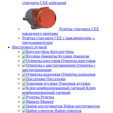
стандарта СЕЕ кабельная
Розетка стандарта СЕЕ
накладного монтажа
Розетка стандарта СЕЕ с выключателем, с
предохранителем
Инструмент ручной
Круглогубцы
Кусачки бокорезы
Отвертка крестовая
Отвертка с
шестигранником
Отвертка шлицевая
Пассатижи
Торцевые кусачки
Ключ
комбинированный гаечный
Рулетка
Маркер
Набор инструментов
Набор отверток