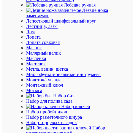
Лебедка ручная
Лезвие ножа
Быстры
заменяемое
просмот
Лепестковый шлифовальный круг
Заглушк
Лестница, лазы
ARMAF
Лом
для
Лопата
CTS
Лопата совковая
6/10кв.м
Магнит
сер.
Малярный валик
IEK
Масленка
YCT10-
Мастерок
00-
Метла, веник, щетка
K03-
Многофункциональный инструмент
006-
Молоток/кувалда
ZGL
Монтажный ключ
Мотыга
Набор бит
В
Набор для полива сада
наличии
Набор ключей
(3
Набор пробойников
шт.)
Набор разметочного шнура
Артикул
Набор торцевых насадок
YCT10-
Набор
00-