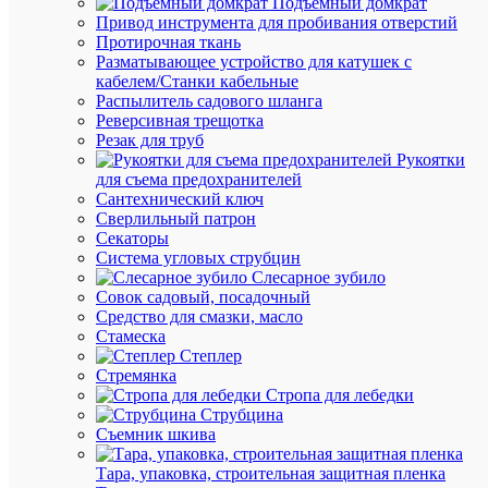
Подъемный домкрат
Привод инструмента для пробивания отверстий
Протирочная ткань
Разматывающее устройство для катушек с
кабелем/Станки кабельные
Распылитель садового шланга
Реверсивная трещотка
Резак для труб
Рукоятки
Быстры
для съема предохранителей
просмот
Сантехнический ключ
Заглушк
Сверлильный патрон
для
Секаторы
зажимов
Система угловых струбцин
наборны
Слесарное зубило
ЗН-101
Совок садовый, посадочный
35-
Средство для смазки, масло
50А
Стамеска
сер.
Степлер
ЗП-102
Стремянка
DEKraft
Стропа для лебедки
32430D
Струбцина
Съемник шкива
В
Тара, упаковка, строительная защитная пленка
наличии