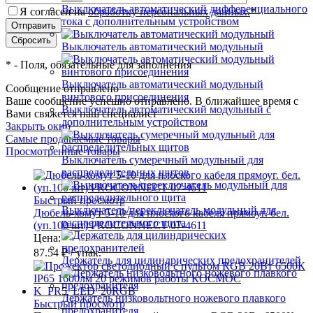
Выключатель автоматический дифференциального
Я согласен на
обработку персональных данных.
*
тока с дополнительным устройством
Выключатель автоматический модульный
*
- Поля, обязательные для заполнения
Выключатель автоматический модульный
Сообщение отправлено
винтового присоединения
Ваше сообщение успешно отправлено. В ближайшее время с
Выключатель автоматический модульный с
Вами свяжется наш специалист
дополнительным устройством
Закрыть окно
Самые продаваемые товары
Просмотренные товары
Выключатель сумеречный модульный для
распределительных щитов
Быстрый просмотр
Выключатель/переключатель модульный для
Дюбель-хомут 5-10 для плоского кабеля прямоуг. бел.
распределительного щита
(уп.100 шт) PROCONNECT 07-4611
Цена:
87.54 ₽
/ упак.
Держатель для цилиндрических предохранителей
Держатель низковольтного ножевого плавкого
Быстрый просмотр
предохранителя