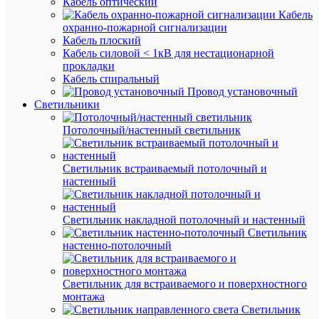
Кабель оптический
шт.
Кабель
охранно-пожарной сигнализации
Кабель плоский
В
Кабель силовой < 1кВ для нестационарной
корзину
прокладки
Кабель спиральный
Провод установочный
Светильники
В
избранн
Потолочный/настенный светильник
К
Светильник встраиваемый потолочный и
сравнен
настенный
Светильник накладной потолочный и настенный
Светильник
настенно-потолочный
Светильник для встраиваемого и поверхностного
Быстры
монтажа
просмот
Светильник
Изолято