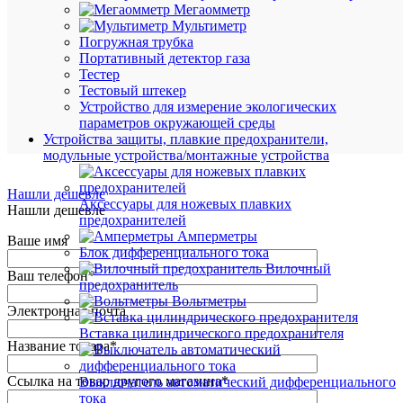
Мегаомметр
В
Мультиметр
избранн
Погружная трубка
Портативный детектор газа
Тестер
К
Тестовый штекер
сравнен
Устройство для измерение экологических
параметров окружающей среды
Устройства защиты, плавкие предохранители,
модульные устройства/монтажные устройства
Нашли дешевле
Аксессуары для ножевых плавких
Нашли дешевле
предохранителей
Амперметры
Ваше имя
Блок дифференциального тока
Вилочный
Ваш телефон
*
предохранитель
Вольтметры
Электронная почта
Вставка цилиндрического предохранителя
Название товара
*
Ссылка на товар другого магазина
*
Выключатель автоматический дифференциального
тока