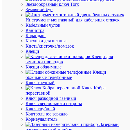
47.05
Звездообразный ключ Torx
Земляной бур
₽
/
Инструмент монтажный для кабельных стяжек
шт.
Кабельный чулок
Канистра
Карандаш
В
Катушка для шланга
корзину
Кисть/кисточка/помазок
Клещи
Клещи для
зачистки проводов
В
Клещи обжимные
избранн
Клещи
обжимные телефонные
Ключ гаечный
К
Ключ Кобра
сравнен
переставной
Ключ разводной гаечный
Ключ сверлильного патрона
Ключ трубный
Контрольное зеркало
Корнеудалитель
Лазерный
измерительный прибор