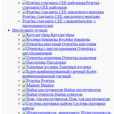
6-
Розетка
RTK
стандарта СЕЕ кабельная
Бренд
DKC
Розетка стандарта СЕЕ накладного монтажа
Цена:
Розетка стандарта СЕЕ с выключателем, с
108.71
предохранителем
₽
Инструмент ручной
/
Круглогубцы
шт.
Кусачки бокорезы
Отвертка крестовая
Отвертка с
В
шестигранником
корзину
Отвертка шлицевая
Пассатижи
Торцевые кусачки
Ключ
комбинированный гаечный
В
Рулетка
избранн
Маркер
Набор инструментов
Набор отверток
К
Пояс для инструментов
сравнен
Система протяжки
кабеля
Штангенциркуль,