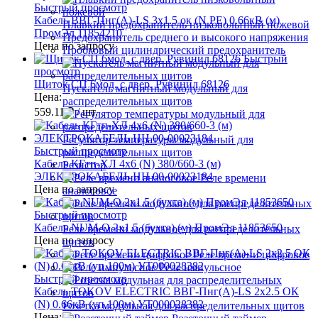
Быстрый просмотр
Кабель ВВГ-Пнг(А)-LS 3х1.5 ок (N PE) 0.66кВ (м)
Плавкий предохранитель низковольтный ножевой
ПромЭл 11854210
Предохранитель среднего и высокого напряжения
Цена по запросу
Пробковый цилиндрический предохранитель
Быстрый
просмотр
Щиток СП 6мод. с двер. Рувинил 68126
Пускатель магнитный модульный для
Цена:
распределительных щитов
559.11 ₽
/ шт.
Регулятор температуры модульный для
Быстрый просмотр
распределительных щитов
Кабель КГтп-ХЛ 4х6 (N) 380/660-3 (м)
Резистор
ЭЛЕКТРОКАБЕЛЬ НН 00-00023184
Реле времени
Цена по запросу
аналоговое
Быстрый просмотр
Кабель NUM-О 2х1.5 (бухта) (м) ПромЭл 11853650
Реле времени модульное для распределительных
Цена по запросу
щитов
Реле времени цифровое
Реле импульсное
Быстрый просмотр
Кабель TOKOV ELECTRIC ВВГ-Пнг(А)-LS 2х2.5 ОК
(N) 0.66кВ (уп.100м) УТ000028382
Розетка модульная для распределительных щитов
Цена: