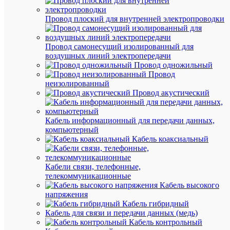
на
клеммни
Провод плоский для внутренней электропроводки
YBK2.5-
3F
син.
Провод самонесущий изолированный для
NPP
воздушных линий электропередачи
YBK
Провод одножильный
2.5-
Провод
3F
неизолированный
Klemsan
Провод акустический
446241
Кабель информационный для передачи данных,
В
компьютерный
наличии
Кабель коаксиальный
(10
шт.)
Артикул
Кабели связи, телефонные,
446241
телекоммуникационные
Бренд
Кабель высокого
Klemsan
напряжения
Цена:
Кабель гибридный
190.56
Кабель для связи и передачи данных (медь)
₽
Кабель контрольный
/