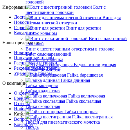
головкой
Информация
Болт с
шестигранной головкой
Доставка
Винт для
Новости
пневматической отвертки
Гарантия
Винт для розетки
Как купить
Винт с кольцом
Винт с накатанной
Наши предложения
головкой
Винт с шестигранным отверстием в головке
Новинки
Винт самонарезающий
Популярные товары
Винтовая заклепка
Распродажи и скидки
Втулка изолирующая
Рекомендуемые товары
Втулка резьбовая
Уцененные товары
Гайка барашковая
Гайка длинная
О компании
Гайка закладная
Гайка квадратная
О компании
Гайка колпачковая
Бренды
Гайка скользящая
Отзывы
Гайка скоростная
Новости
Гайка стопорная
Каталог
Гайка шестигранная
Вопрос ответ
Гвозди для пневматического молотка
Контакты
Гвоздь