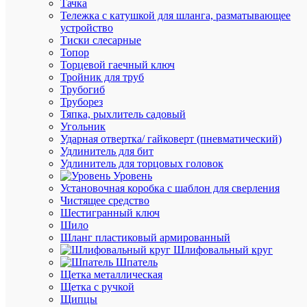
Тачка
(3
Тележка с катушкой для шланга, разматывающее
шт.)
устройство
Артикул
Тиски слесарные
32430D
Топор
Бренд
Торцевой гаечный ключ
DEKraft
Тройник для труб
Цена:
Трубогиб
26.43
Труборез
₽
Тяпка, рыхлитель садовый
/
Угольник
шт.
Ударная отвертка/ гайковерт (пневматический)
Удлинитель для бит
Удлинитель для торцовых головок
В
Уровень
корзину
Установочная коробка с шаблон для сверления
Чистящее средство
Шестигранный ключ
Шило
В
Шланг пластиковый армированный
избранн
Шлифовальный круг
Шпатель
Щетка металлическая
К
Щетка с ручкой
сравнен
Щипцы