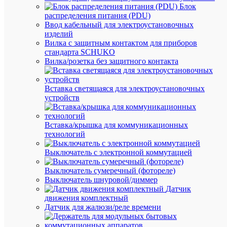
Блок
Тор
распределения питания (PDU)
заг
Ввод кабельный для электроустановочных
Да
(ко
изделий
пла
Вилка с защитным контактом для приборов
стандарта SCHUKO
Серы
Цв
Вилка/розетка без защитного контакта
Вставка светящаяся для электроустановочных
устройств
АН
ТО
(8)
Вставка/крышка для коммуникационных
технологий
Выключатель с электронной коммутацией
Выключатель сумеречный (фотореле)
Выключатель шнуровой/диммер
Датчик
движения комплектный
Быстры
Датчик для жалюзи/реле времени
просмот
Заглушк
для