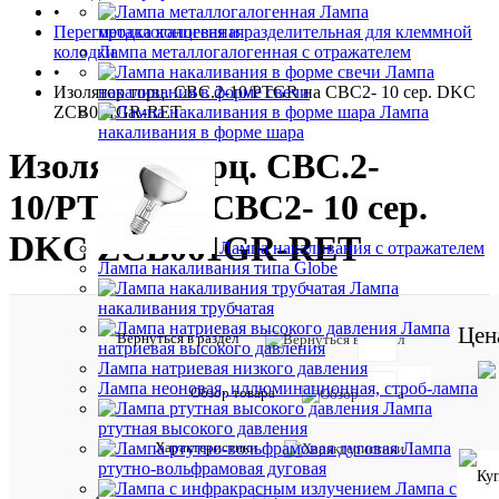
•
Лампа
Перегородка концевая и разделительная для клеммной
металлогалогенная
колодки
Лампа металлогалогенная с отражателем
•
Лампа
Изолятор торц. CBC.2-10/PTGR на СВС2- 10 сер. DKC
накаливания в форме свечи
ZCB061GR-RET
Лампа
накаливания в форме шара
Изолятор торц. CBC.2-
10/PTGR на СВС2- 10 сер.
DKC ZCB061GR-RET
Лампа накаливания с отражателем
Лампа накаливания типа Globe
Лампа
накаливания трубчатая
Лампа
Цен
Вернуться в раздел
натриевая высокого давления
Лампа натриевая низкого давления
Лампа неоновая, иллюминационная, строб-лампа
Обзор товара
Отзывов:
Лампа
ртутная высокого давления
Характеристики
Лампа
ртутно-вольфрамовая дуговая
Лампа с
Характе
Все