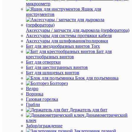
микроометр
Ящик для
инструментов
Быстры
просмот
Аксессуары / запчасти для дырокола (перфоратора)
Крышка
Аксессуары для системы протяжки кабеля
концева
Аксессуары для шлифования/полировки
K-
Бит для звездообразных винтов Torx
KHB
Бит для
2.5/10-
крестообразных винтов
2
Бит для отвертки
СТЭЗ
Бит для шестигранных винтов
1100000
Бит для шлицевых винтов
Блок для подъемника
Болторез
В
Ведро
наличии
Воронка
(68
Газовая горелка
шт.)
Грабли
Артикул
Держатель для бит
1100000
Динамометрический
Бренд
ключ
СТЭЗ
Забор/ограждение
Цена:
Заклепочник ручной