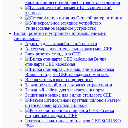
Быстры
Блок питания сетевой для бытовой электроники
просмот
Гальванический
Изолято
элемент
торцево
Сетевой шнур питания
для
клемм
Универсальное зарядное устройство
TUR-
Вилки, розетки и устройства промышленные и
6-
специальные
RTK-
Адаптер для автомобильной розетки
S
Аксессуары для штепсельных разъемов CEE
(уп.100ш
Блок розеток стандарта CEE
DKC
Вилка
D-
стандарта CEE кабельная
TUR-
6-
Вилка стандарта CEE накладного монтажа
RTK
Выключатель взрывозащищенный
Зарядное устройство для электротранспорта
Зарядный кабель для электротранспорта
В
Защитная крышка для вилки стандарта CEE
наличии
Разъем
(143
штепсельный круглый силовой
шт.)
Розетка
Артикул
встроенная стандарта CEE
D-
Розетка декоративная стандартов CEE/SCHUKO
TUR-
IP44