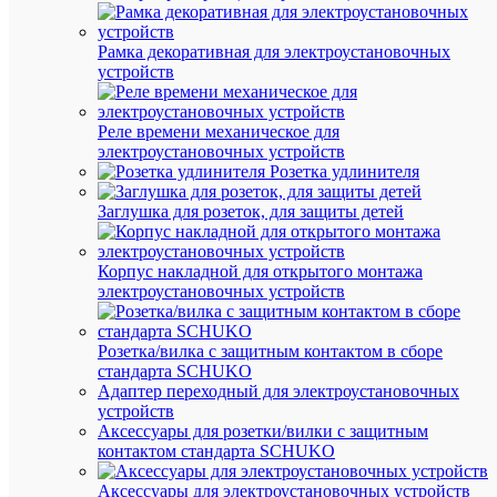
Вес
и
Рамка декоративная для электроустановочных
габа
устройств
Дл
45
(мм
Реле времени механическое для
Вы
электроустановочных устройств
2
(мм
Розетка удлинителя
Ши
Заглушка для розеток, для защиты детей
43
(мм
Ве
4
Корпус накладной для открытого монтажа
(гр
электроустановочных устройств
Про
Розетка/вилка с защитным контактом в сборе
DKC
Пр
стандарта SCHUKO
Адаптер переходный для электроустановочных
Раз
устройств
Нет
(пр
Аксессуары для розетки/вилки с защитным
пла
контактом стандарта SCHUKO
1
То
Аксессуары для электроустановочных устройств
мм