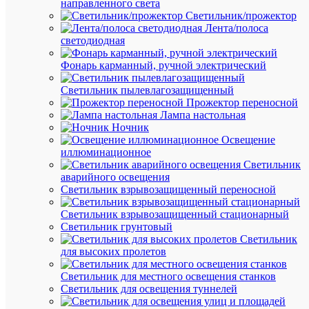
направленного света
торцево
Светильник/прожектор
для
Лента/полоса
клемм
светодиодная
VPR-
2.5
Фонарь карманный, ручной электрический
DKC
D-
Светильник пылевлагозащищенный
VPR-
Прожектор переносной
2.5
Лампа настольная
Ночник
Освещение
В
иллюминационное
наличии
Светильник
(1517
аварийного освещения
шт.)
Светильник взрывозащищенный переносной
Артикул
D-
Светильник взрывозащищенный стационарный
VPR-
Светильник грунтовый
2.5
Светильник
Бренд
для высоких пролетов
DKC
Цена:
Светильник для местного освещения станков
64.22
Светильник для освещения туннелей
₽