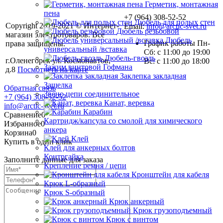
Герметик, монтажная
пена
+7 (964) 308-52-52
Дюбель для полых стен
Copyright 2019-2021 © Интернет-
Email:
info@arctic-svet.ru
Дюбель резьбовой
магазин электротоваров. Все
Дюбель
График работы Пн-
права защищены.
универсальный /вставка
Сб: с 11:00 до 19:00
Дюбель-гвоздь
г.Оленегорск ул. Космонавтов,
Вс: с 11:00 до 18:00
Зажим винтовой Гофмана
д.8
Посмотреть на карте
Заклепка закладная
Защелка
Обратная связь
Звено цепи соединительное
+7 (964) 308-52-52
Канат, веревка
info@arctic-svet.ru
Карабин
Сравнение
0
Картридж/капсула со смолой для химического
Избранное
0
анкера
Корзина
0
Клей
Купить в один клик
Клей для анкерных болтов
Контргайка
Заполните данные для заказа
Крепление ремня / цепи
Кронштейн для кабеля
Крюк L-образный
Крюк S-образный
Крюк анкерный
Крюк грузоподъемный
Крюк с винтом