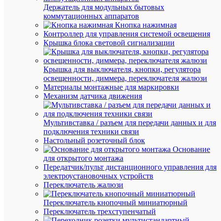
Держатель для модульных бытовых
JXB-
коммутационных аппаратов
4
Кнопка нажимная
EKF
Контроллер для управления системой освещения
sak-
Крышка блока световой сигнализации
4-
35
Крышка для выключателя, кнопки, регулятора
освещенности, диммера, переключателя жалюзи
В
Материалы монтажные для маркировки
наличии
Механизм датчика движения
(2074
шт.)
Артикул
Мультивставка / разъем для передачи данных и для
sak-
подключения техники связи
4-
Настольный розеточный блок
35
Основание
Бренд
для открытого монтажа
EKF
Передатчик/пульт дистанционного управления для
Цена:
электроустановочных устройств
22.56
Переключатель жалюзи
₽
/
Переключатель кнопочный миниатюрный
шт.
Переключатель трехступенчатый