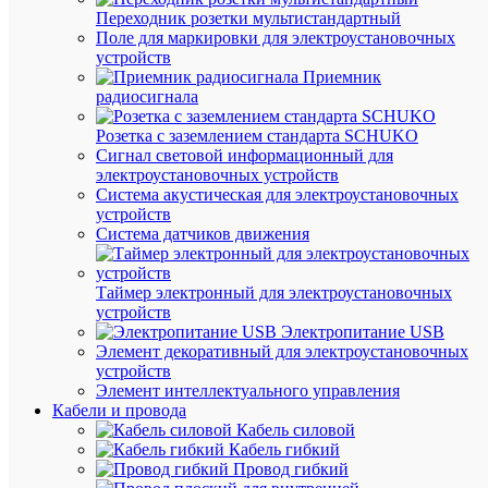
Переходник розетки мультистандартный
В
Поле для маркировки для электроустановочных
корзину
устройств
Приемник
радиосигнала
В
Розетка с заземлением стандарта SCHUKO
избранн
Сигнал световой информационный для
электроустановочных устройств
Система акустическая для электроустановочных
К
устройств
сравнен
Система датчиков движения
Таймер электронный для электроустановочных
устройств
Электропитание USB
Элемент декоративный для электроустановочных
устройств
Элемент интеллектуального управления
Кабели и провода
Быстры
Кабель силовой
просмот
Кабель гибкий
Сегмент
Провод гибкий
концево