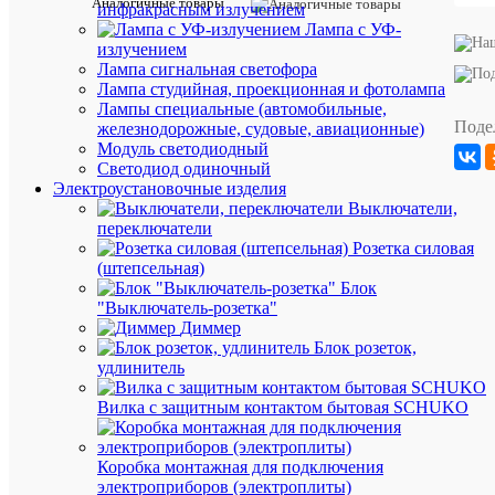
Аналогичные товары
инфракрасным излучением
характ
Лампа с УФ-
Производи
DKC
излучением
Разделите
Лампа сигнальная светофора
(промежут
Нет
Лампа студийная, проекционная и фотолампа
пластина)
Лампы специальные (автомобильные,
1
Поде
Толщина
железнодорожные, судовые, авиационные)
мм
Модуль светодиодный
Торцевая
Светодиод одиночный
заглушка
Да
Электроустановочные изделия
(концевая
Выключатели,
пластина)
переключатели
Цвет
Серый
Розетка силовая
Длина
45
(штепсельная)
(мм)
Блок
Высота
2
"Выключатель-розетка"
(мм)
Диммер
Единица
Блок розеток,
измерени
удлинитель
штук
Вилка с защитным контактом бытовая SCHUKO
Коробка монтажная для подключения
электроприборов (электроплиты)