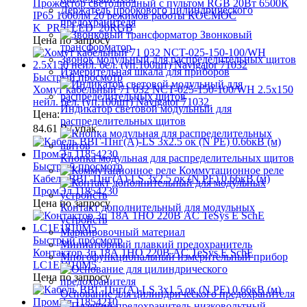
Прожектор светодиодный с пультом RGB 20Вт 6500К
Держатель пробкового цилиндрического
IP65 1600лм 20 режимов работы КОСМОС
предохранителя
K_PR5_LED_20RGB
Звонковый
Цена по запросу
трансформатор
Звонок модульный для распределительных щитов
Измерительная шкала для приборов
Быстрый просмотр
Хомут кабельный 71 032 NCT-025-150-100/WH 2.5х150
нейл. бел. (уп.100шт) Navigator 71032
Индикатор световой модульный для
Цена:
распределительных щитов
84.61 ₽
/ упак.
Кнопка модульная для распределительных щитов
Быстрый просмотр
Коммутационное реле
Кабель ВВГ-Пнг(А)-LS 3х2.5 ок (N PE) 0.66кВ (м)
ПромЭл 11854230
Цена по запросу
Контакт дополнительный для модульных
устройств
Маркировочный материал
Быстрый просмотр
Миниатюрный плавкий предохранитель
Контактор 3п 18А 1НО 220В AC TeSys E SchE
Многофункциональный измерительный прибор
LC1E1810M5
Цена по запросу
Основание для цилиндрического предохранителя