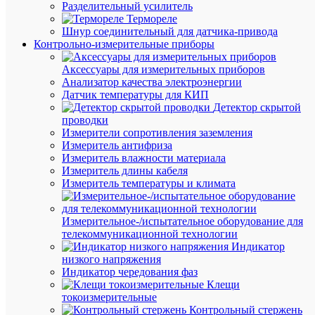
Разделительный усилитель
35RD
Термореле
Шнур соединительный для датчика-привода
Контрольно-измерительные приборы
В
наличии
Аксессуары для измерительных приборов
(969
Анализатор качества электроэнергии
шт.)
Датчик температуры для КИП
Артикул
Детектор скрытой
sak-
проводки
4-
Измерители сопротивления заземления
35RD
Измеритель антифриза
Бренд
Измеритель влажности материала
EKF
Измеритель длины кабеля
Цена:
Измеритель температуры и климата
37.05
₽
/
Измерительное-/испытательное оборудование для
шт.
телекоммуникационной технологии
Индикатор
низкого напряжения
В
Индикатор чередования фаз
корзину
Клещи
токоизмерительные
Контрольный стержень