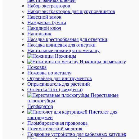
шестигранных ключей
K03-
Набор экстракторов
006-
Набор экстракторов для шурупов/винтов
ZGL
Навесной замок
Бренд
Наждачная бумага
IEK
Накидной ключ
Цена:
Напильник
45.20
Насадка крестообразная для отвертки
₽
Насадка шлицевая для отвертки
/
Настольные ножницы по металлу
шт.
Ножницы
Ножницы по металлу
Ножовка
В
Ножовка по металлу
корзину
Огранайзер для инструментов
Опрыскиватель для растений
Отвертка Torx (звездочка)
Переставные
В
плоскогубцы
избранн
Перфоратор
Пистолет для
картриджей
К
Пломбировочная проволока
сравнен
Пневматический молоток
Подающее устройство для кабельных катушек