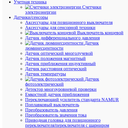
Учетная техника
Счетчики
электроэнергии
Датчики/сенсоры
Аксессуары для позиционного выключателя
Аксессуары для сенсорной техники
Выключатель концевой
Датчик дифференциального давления
Датчик
люминесцентности
Датчик оптический многолучевой
Быстры
Датчик положения магнитный
просмот
Датчик приближения индуктивный
Заглушк
Датчик расстояния оптический
для
Датчик температуры
колодки
Датчик
с
фотоэлектрический
плавкой
Детектор многоуровневой проверки
вставкой
Емкостной датчик приближения
JXB-
Переключающий усилитель стандарта NAMUR
4/35
Поплавковый выключатель
тип
Преобразователь давления
RD
Преобразователь значения тока
EKF
Приводная головка для позиционного
sak-
переключателя/переключателя с шарниром
4-