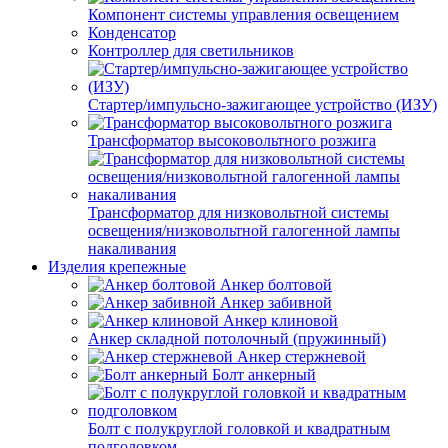
Компонент системы управления освещением
Конденсатор
Контроллер для светильников
Стартер/импульсно-зажигающее устройство (ИЗУ)
Трансформатор высоковольтного розжига
Трансформатор для низковольтной системы
освещения/низковольтной галогенной лампы
накаливания
Изделия крепежные
Анкер болтовой
Анкер забивной
Анкер клиновой
Анкер складной потолочный (пружинный)
Анкер стержневой
Болт анкерный
Болт с полукруглой головкой и квадратным
подголовком