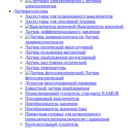
Счетчики
электроэнергии
Датчики/сенсоры
Аксессуары для позиционного выключателя
Аксессуары для сенсорной техники
Выключатель концевой
Датчик дифференциального давления
Датчик
люминесцентности
Датчик оптический многолучевой
Датчик положения магнитный
Датчик приближения индуктивный
Датчик расстояния оптический
Датчик температуры
Датчик
фотоэлектрический
Детектор многоуровневой проверки
Емкостной датчик приближения
Переключающий усилитель стандарта NAMUR
Поплавковый выключатель
Преобразователь давления
Преобразователь значения тока
Приводная головка для позиционного
переключателя/переключателя с шарниром
Разделительный усилитель