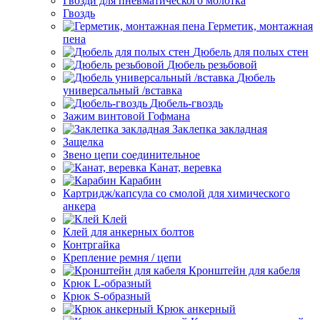
Гвозди для пневматического молотка
Гвоздь
Герметик, монтажная
пена
Дюбель для полых стен
Дюбель резьбовой
Дюбель
универсальный /вставка
Дюбель-гвоздь
Зажим винтовой Гофмана
Заклепка закладная
Защелка
Звено цепи соединительное
Канат, веревка
Карабин
Картридж/капсула со смолой для химического
анкера
Клей
Клей для анкерных болтов
Контргайка
Крепление ремня / цепи
Кронштейн для кабеля
Крюк L-образный
Крюк S-образный
Крюк анкерный