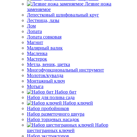
Лезвие ножа
заменяемое
Лепестковый шлифовальный круг
Лестница, лазы
Лом
Лопата
Лопата совковая
Магнит
Малярный валик
Масленка
Мастерок
Метла, веник, щетка
Многофункциональный инструмент
Молоток/кувалда
Монтажный ключ
Мотыга
Набор бит
Набор для полива сада
Набор ключей
Набор пробойников
Набор разметочного шнура
Набор торцевых насадок
Набор
шестигранных ключей
Набор экстракторов