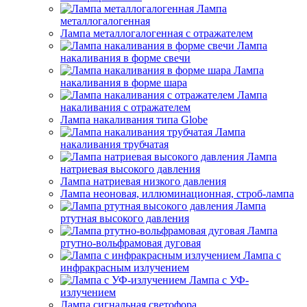
Лампа
металлогалогенная
Лампа металлогалогенная с отражателем
Лампа
накаливания в форме свечи
Лампа
накаливания в форме шара
Лампа
накаливания с отражателем
Лампа накаливания типа Globe
Лампа
накаливания трубчатая
Лампа
натриевая высокого давления
Лампа натриевая низкого давления
Лампа неоновая, иллюминационная, строб-лампа
Лампа
ртутная высокого давления
Лампа
ртутно-вольфрамовая дуговая
Лампа с
инфракрасным излучением
Лампа с УФ-
излучением
Лампа сигнальная светофора