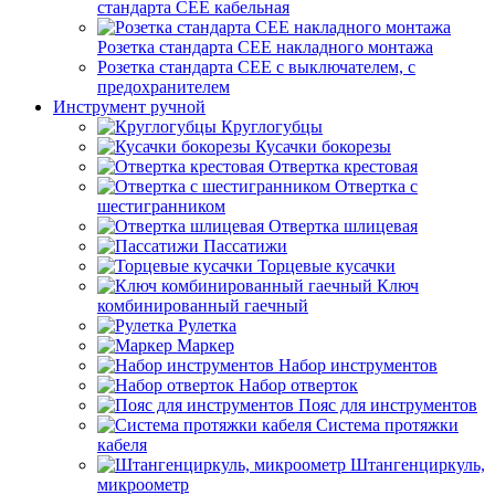
стандарта СЕЕ кабельная
Розетка стандарта СЕЕ накладного монтажа
Розетка стандарта СЕЕ с выключателем, с
предохранителем
Инструмент ручной
Круглогубцы
Кусачки бокорезы
Отвертка крестовая
Отвертка с
шестигранником
Отвертка шлицевая
Пассатижи
Торцевые кусачки
Ключ
комбинированный гаечный
Рулетка
Маркер
Набор инструментов
Набор отверток
Пояс для инструментов
Система протяжки
кабеля
Штангенциркуль,
микроометр