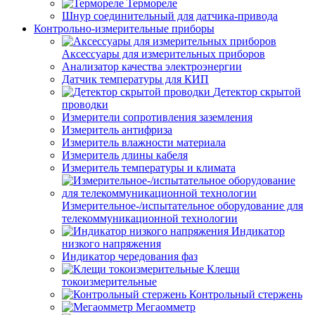
Термореле
Шнур соединительный для датчика-привода
Контрольно-измерительные приборы
Аксессуары для измерительных приборов
Анализатор качества электроэнергии
Датчик температуры для КИП
Детектор скрытой
проводки
Измерители сопротивления заземления
Измеритель антифриза
Измеритель влажности материала
Измеритель длины кабеля
Измеритель температуры и климата
Измерительное-/испытательное оборудование для
телекоммуникационной технологии
Индикатор
низкого напряжения
Индикатор чередования фаз
Клещи
токоизмерительные
Контрольный стержень
Мегаомметр