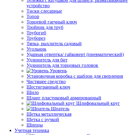
Тележка с катушкой для шланга, разматывающее
устройство
Тиски слесарные
Топор
Торцевой гаечный ключ
Тройник для труб
Трубогиб
Труборез
Тяпка, рыхлитель садовый
Угольник
Ударная отвертка/ гайковерт (пневматический)
Удлинитель для бит
Удлинитель для торцовых головок
Уровень
Установочная коробка с шаблон для сверления
Чистящее средство
Шестигранный ключ
Шило
Шланг пластиковый армированный
Шлифовальный круг
Шпатель
Щетка металлическая
Щетка с ручкой
Щипцы
Учетная техника