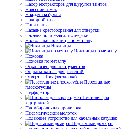
Набор экстракторов для шурупов/винтов
Навесной замок
Наждачная бумага
Накидной ключ
Напильник
Насадка крестообразная для отвертки
Насадка шлицевая для отвертки
Настольные ножницы по металлу
Ножницы
Ножницы по металлу
Ножовка
Ножовка по металлу
Огранайзер для инструментов
Опрыскиватель для растений
Отвертка Torx (звездочка)
Переставные
плоскогубцы
Перфоратор
Пистолет для
картриджей
Пломбировочная проволока
Пневматический молоток
Подающее устройство для кабельных катушек
Подъемный домкрат
Привод инструмента для пробивания отверстий