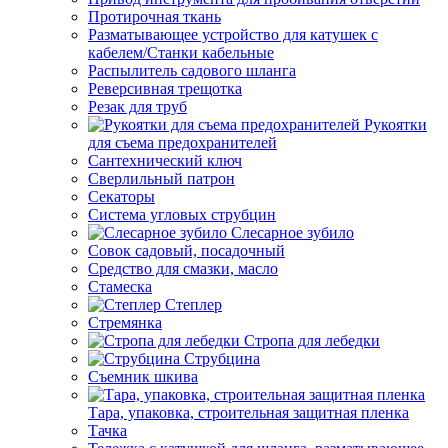
Протирочная ткань
Разматывающее устройство для катушек с
кабелем/Станки кабельные
Распылитель садового шланга
Реверсивная трещотка
Резак для труб
Рукоятки
для съема предохранителей
Сантехнический ключ
Сверлильный патрон
Секаторы
Система угловых струбцин
Слесарное зубило
Совок садовый, посадочный
Средство для смазки, масло
Стамеска
Степлер
Стремянка
Стропа для лебедки
Струбцина
Съемник шкива
Тара, упаковка, строительная защитная пленка
Тачка