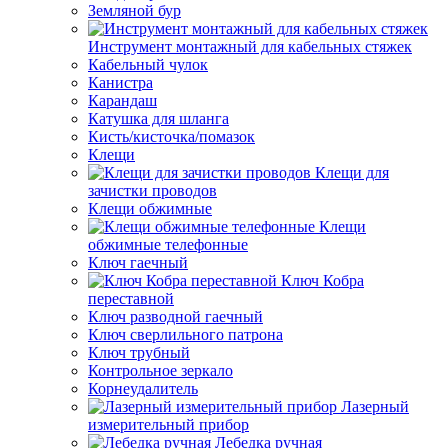
Земляной бур
Инструмент монтажный для кабельных стяжек
Кабельный чулок
Канистра
Карандаш
Катушка для шланга
Кисть/кисточка/помазок
Клещи
Клещи для
зачистки проводов
Клещи обжимные
Клещи
обжимные телефонные
Ключ гаечный
Ключ Кобра
переставной
Ключ разводной гаечный
Ключ сверлильного патрона
Ключ трубный
Контрольное зеркало
Корнеудалитель
Лазерный
измерительный прибор
Лебедка ручная