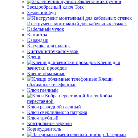
Заклепочник ручной
Звездообразный ключ Torx
Земляной бур
Инструмент монтажный для кабельных стяжек
Кабельный чулок
Канистра
Карандаш
Катушка для шланга
Кисть/кисточка/помазок
Клещи
Клещи для
зачистки проводов
Клещи обжимные
Клещи
обжимные телефонные
Ключ гаечный
Ключ Кобра
переставной
Ключ разводной гаечный
Ключ сверлильного патрона
Ключ трубный
Контрольное зеркало
Корнеудалитель
Лазерный