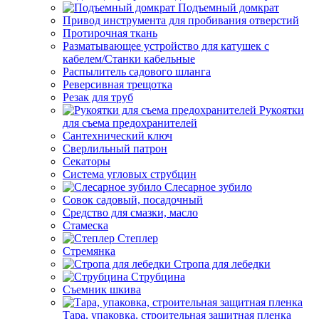
Подъемный домкрат
Привод инструмента для пробивания отверстий
Протирочная ткань
Разматывающее устройство для катушек с
кабелем/Станки кабельные
Распылитель садового шланга
Реверсивная трещотка
Резак для труб
Рукоятки
для съема предохранителей
Сантехнический ключ
Сверлильный патрон
Секаторы
Система угловых струбцин
Слесарное зубило
Совок садовый, посадочный
Средство для смазки, масло
Стамеска
Степлер
Стремянка
Стропа для лебедки
Струбцина
Съемник шкива
Тара, упаковка, строительная защитная пленка