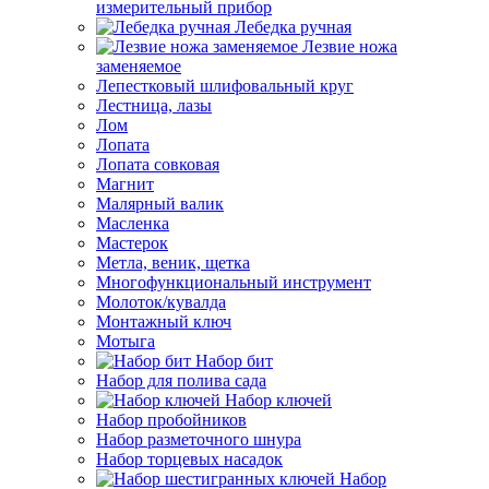
измерительный прибор
Лебедка ручная
Лезвие ножа
заменяемое
Лепестковый шлифовальный круг
Лестница, лазы
Лом
Лопата
Лопата совковая
Магнит
Малярный валик
Масленка
Мастерок
Метла, веник, щетка
Многофункциональный инструмент
Молоток/кувалда
Монтажный ключ
Мотыга
Набор бит
Набор для полива сада
Набор ключей
Набор пробойников
Набор разметочного шнура
Набор торцевых насадок
Набор