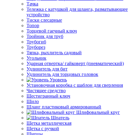
Тачка
Тележка с катушкой для шланга, разматывающее
устройство
Тиски слесарные
Топор
Торцевой гаечный ключ
Тройник для труб
Трубогиб
Труборез
Тяпка, рыхлитель садовый
Угольник
Ударная отвертка/ гайковерт (пневматический)
Удлинитель для бит
Удлинитель для торцовых головок
Уровень
Установочная коробка с шаблон для сверления
Чистящее средство
Шестигранный ключ
Шило
Шланг пластиковый армированный
Шлифовальный круг
Шпатель
Щетка металлическая
Щетка с ручкой
Щипцы