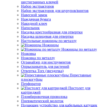
шестигранных ключей
Набор экстракторов
Набор экстракторов для шурупов/винтов
Навесной замок
Наждачная бумага
Накидной ключ
Напильник
Насадка крестообразная для отвертки
Насадка шлицевая для отвертки
Настольные ножницы по металлу
Ножницы
Ножницы по металлу
Ножовка
Ножовка по металлу
Огранайзер для инструментов
Опрыскиватель для растений
Отвертка Torx (звездочка)
Переставные
плоскогубцы
Перфоратор
Пистолет для
картриджей
Пломбировочная проволока
Пневматический молоток
Подающее устройство для кабельных катушек