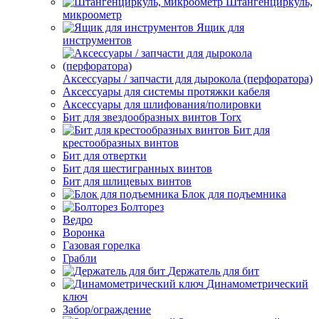
Штангенциркуль,
микроометр
Ящик для
инструментов
Аксессуары / запчасти для дырокола (перфоратора)
Аксессуары для системы протяжки кабеля
Аксессуары для шлифования/полировки
Бит для звездообразных винтов Torx
Бит для
крестообразных винтов
Бит для отвертки
Бит для шестигранных винтов
Бит для шлицевых винтов
Блок для подъемника
Болторез
Ведро
Воронка
Газовая горелка
Грабли
Держатель для бит
Динамометрический
ключ
Забор/ограждение