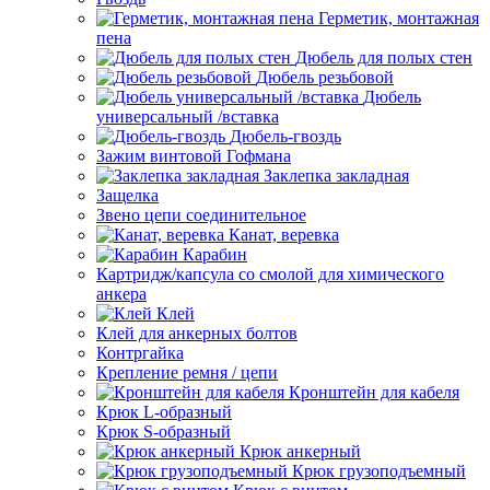
Герметик, монтажная
пена
Дюбель для полых стен
Дюбель резьбовой
Дюбель
универсальный /вставка
Дюбель-гвоздь
Зажим винтовой Гофмана
Заклепка закладная
Защелка
Звено цепи соединительное
Канат, веревка
Карабин
Картридж/капсула со смолой для химического
анкера
Клей
Клей для анкерных болтов
Контргайка
Крепление ремня / цепи
Кронштейн для кабеля
Крюк L-образный
Крюк S-образный
Крюк анкерный
Крюк грузоподъемный