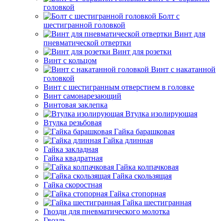
головкой
Болт с
шестигранной головкой
Винт для
пневматической отвертки
Винт для розетки
Винт с кольцом
Винт с накатанной
головкой
Винт с шестигранным отверстием в головке
Винт самонарезающий
Винтовая заклепка
Втулка изолирующая
Втулка резьбовая
Гайка барашковая
Гайка длинная
Гайка закладная
Гайка квадратная
Гайка колпачковая
Гайка скользящая
Гайка скоростная
Гайка стопорная
Гайка шестигранная
Гвозди для пневматического молотка
Гвоздь