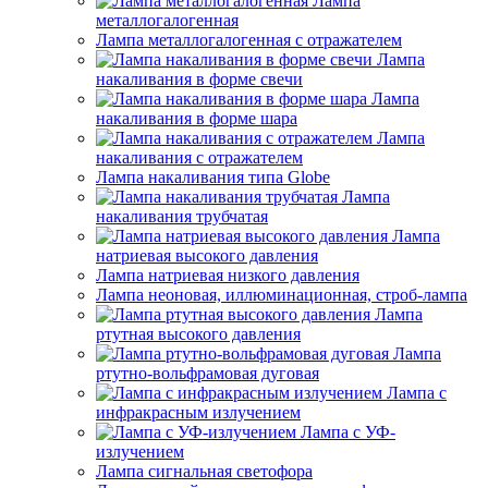
Лампа
металлогалогенная
Лампа металлогалогенная с отражателем
Лампа
накаливания в форме свечи
Лампа
накаливания в форме шара
Лампа
накаливания с отражателем
Лампа накаливания типа Globe
Лампа
накаливания трубчатая
Лампа
натриевая высокого давления
Лампа натриевая низкого давления
Лампа неоновая, иллюминационная, строб-лампа
Лампа
ртутная высокого давления
Лампа
ртутно-вольфрамовая дуговая
Лампа с
инфракрасным излучением
Лампа с УФ-
излучением
Лампа сигнальная светофора