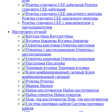
IP44
Розетка
стандарта СЕЕ кабельная
Розетка стандарта СЕЕ накладного монтажа
Розетка стандарта СЕЕ с выключателем, с
предохранителем
Инструмент ручной
Круглогубцы
Кусачки бокорезы
Отвертка крестовая
Отвертка с
шестигранником
Отвертка шлицевая
Пассатижи
Торцевые кусачки
Ключ
комбинированный гаечный
Рулетка
Маркер
Набор инструментов
Набор отверток
Пояс для инструментов
Система протяжки
кабеля