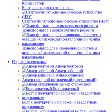
Конденсатор
Контроллер для светильников
Стартер/импульсно-зажигающее устройство (ИЗУ)
Трансформатор высоковольтного розжига
Трансформатор для низковольтной системы
освещения/низковольтной галогенной лампы
накаливания
Изделия крепежные
Анкер болтовой
Анкер забивной
Анкер клиновой
Анкер складной потолочный (пружинный)
Анкер стержневой
Болт анкерный
Болт с полукруглой головкой и квадратным
подголовком
Болт с Т-образной