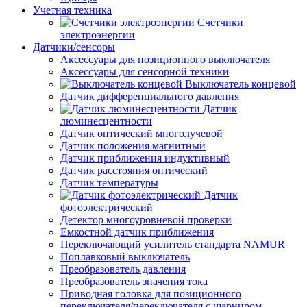
Учетная техника
Счетчики
электроэнергии
Датчики/сенсоры
Аксессуары для позиционного выключателя
Аксессуары для сенсорной техники
Выключатель концевой
Датчик дифференциального давления
Датчик
люминесцентности
Датчик оптический многолучевой
Датчик положения магнитный
Датчик приближения индуктивный
Датчик расстояния оптический
Датчик температуры
Датчик
фотоэлектрический
Детектор многоуровневой проверки
Емкостной датчик приближения
Переключающий усилитель стандарта NAMUR
Поплавковый выключатель
Преобразователь давления
Преобразователь значения тока
Приводная головка для позиционного
переключателя/переключателя с шарниром