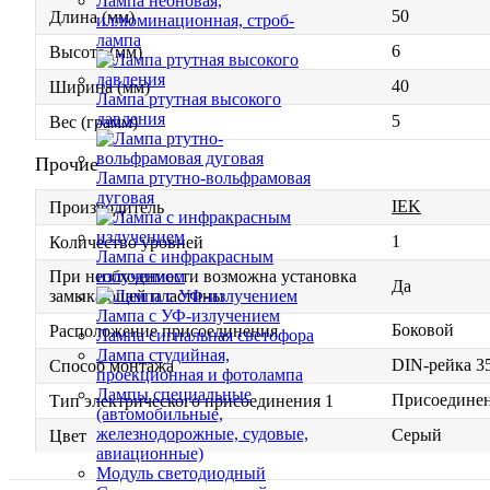
Лампа неоновая,
50
Длина (мм)
иллюминационная, строб-
лампа
6
Высота (мм)
40
Ширина (мм)
Лампа ртутная высокого
давления
5
Вес (грамм)
Прочие
Лампа ртутно-вольфрамовая
дуговая
IEK
Производитель
1
Количество уровней
Лампа с инфракрасным
При необходимости возможна установка
излучением
Да
замыкающей пластины
Лампа с УФ-излучением
Боковой
Расположение присоединения
Лампа сигнальная светофора
Лампа студийная,
DIN-рейка 3
Способ монтажа
проекционная и фотолампа
Лампы специальные
Присоедине
Тип электрического присоединения 1
(автомобильные,
железнодорожные, судовые,
Серый
Цвет
авиационные)
Модуль светодиодный