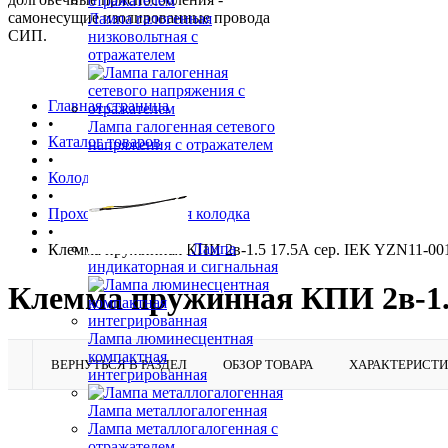
самонесущие изолированные провода
Лампа галогенная
СИП.
низковольтная с
отражателем
Главная страница
•
Лампа галогенная сетевого
Каталог товаров
напряжения с отражателем
•
Колодки клеммные
•
Проходная клеммная колодка
•
Лампа
Клемма пружинная КПИ 2в-1.5 17.5А сер. IEK YZN11-00
индикаторная и сигнальная
Клемма пружинная КПИ 2в-1.5
Лампа люминесцентная
компактная
ВЕРНУТЬСЯ В РАЗДЕЛ
ОБЗОР ТОВАРА
ХАРАКТЕРИСТ
интегрированная
Лампа металлогалогенная
Лампа металлогалогенная с
отражателем