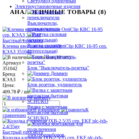
Светодиод одиночный
Электроустановочные изделия
АНАЛОГИЧНЫЕ ТОВАРЫ (8)
Выключатели,
переключатели
Быстрый просмотр
Розетка силовая
Клемма вводная силовая OptiClip КВС 16-95 сер.
(штепсельная)
КЭАЗ 351042
В наличии (18 шт.)
Артикул
Блок "Выключатель-розетка"
351042
Диммер
Бренд
КЭАЗ
Блок розеток, удлинитель
Цена:
409.78 ₽
/ шт.
В корзину
Вилка с защитным
В избранное
К
контактом бытовая
сравнению
SCHUKO
Быстрый просмотр
Колодка клеммная JXB-2.5/35 сер. EKF plc-jxb-