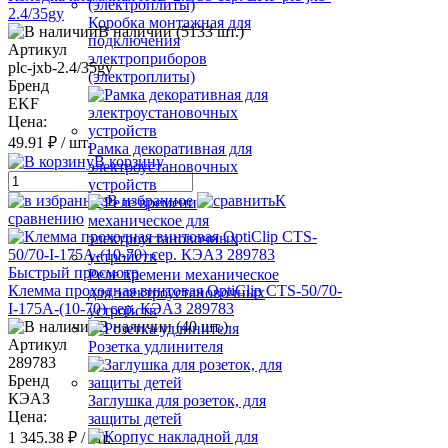
2.4/35gy
Коробка монтажная для
В наличии (5133 шт.)
подключения
Артикул
электроприборов
plc-jxb-2.4/35gy
(электроплиты)
Бренд
EKF
Цена:
49.91 ₽
/ шт.
Рамка декоративная для
В корзину
электроустановочных
устройств
В избранное
К
сравнению
Быстрый просмотр
Реле времени механическое
Клемма проходная винтовая OptiClip CTS-50/70-
для электроустановочных
I-175A-(10-70) сер. КЭАЗ 289783
устройств
В наличии (40 шт.)
Артикул
Розетка удлинителя
289783
Бренд
КЭАЗ
Заглушка для розеток, для
Цена:
защиты детей
1 345.38 ₽
/ шт.