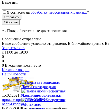
Ваше имя
Я согласен на
обработку персональных данных.
*
*
- Поля, обязательные для заполнения
Сообщение отправлено
Ваше сообщение успешно отправлено. В ближайшее время с Ва
Закрыть окно
с 11:00 до 19:00
0
0
0
В корзине
пока пусто
Каталог товаров
Наши новости
Лампы
Лампа светодиодная
15.02.2021
Модели светодиодных
Лампа люминесцентная
прожекторов СДО 06 IEK®: теперь в
белом корпусе
IEK GROUP расширяет модельный ряд