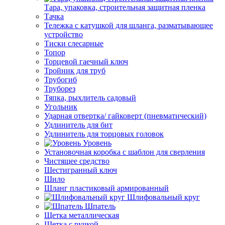
Тара, упаковка, строительная защитная пленка
Тачка
Тележка с катушкой для шланга, разматывающее
устройство
Тиски слесарные
Топор
Торцевой гаечный ключ
Тройник для труб
Трубогиб
Труборез
Тяпка, рыхлитель садовый
Угольник
Ударная отвертка/ гайковерт (пневматический)
Удлинитель для бит
Удлинитель для торцовых головок
Уровень
Установочная коробка с шаблон для сверления
Чистящее средство
Шестигранный ключ
Шило
Шланг пластиковый армированный
Шлифовальный круг
Шпатель
Щетка металлическая
Щетка с ручкой