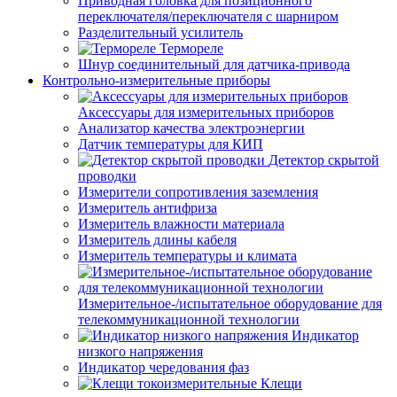
Приводная головка для позиционного
переключателя/переключателя с шарниром
Разделительный усилитель
Термореле
Шнур соединительный для датчика-привода
Контрольно-измерительные приборы
Аксессуары для измерительных приборов
Анализатор качества электроэнергии
Датчик температуры для КИП
Детектор скрытой
проводки
Измерители сопротивления заземления
Измеритель антифриза
Измеритель влажности материала
Измеритель длины кабеля
Измеритель температуры и климата
Измерительное-/испытательное оборудование для
телекоммуникационной технологии
Индикатор
низкого напряжения
Индикатор чередования фаз
Клещи