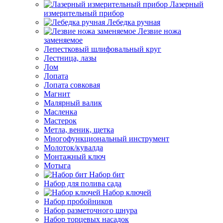
Лазерный
измерительный прибор
Лебедка ручная
Лезвие ножа
заменяемое
Лепестковый шлифовальный круг
Лестница, лазы
Лом
Лопата
Лопата совковая
Магнит
Малярный валик
Масленка
Мастерок
Метла, веник, щетка
Многофункциональный инструмент
Молоток/кувалда
Монтажный ключ
Мотыга
Набор бит
Набор для полива сада
Набор ключей
Набор пробойников
Набор разметочного шнура
Набор торцевых насадок