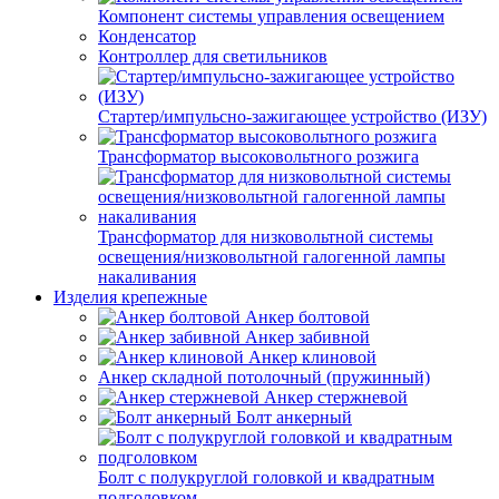
Компонент системы управления освещением
Конденсатор
Контроллер для светильников
Стартер/импульсно-зажигающее устройство (ИЗУ)
Трансформатор высоковольтного розжига
Трансформатор для низковольтной системы
освещения/низковольтной галогенной лампы
накаливания
Изделия крепежные
Анкер болтовой
Анкер забивной
Анкер клиновой
Анкер складной потолочный (пружинный)
Анкер стержневой
Болт анкерный
Болт с полукруглой головкой и квадратным
подголовком