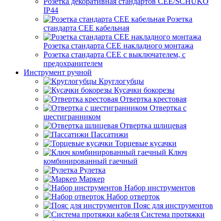
Розетка декоративная стандартов CEE/SCHUKO
IP44
Розетка
стандарта СЕЕ кабельная
Розетка стандарта СЕЕ накладного монтажа
Розетка стандарта СЕЕ с выключателем, с
предохранителем
Инструмент ручной
Круглогубцы
Кусачки бокорезы
Отвертка крестовая
Отвертка с
шестигранником
Отвертка шлицевая
Пассатижи
Торцевые кусачки
Ключ
комбинированный гаечный
Рулетка
Маркер
Набор инструментов
Набор отверток
Пояс для инструментов
Система протяжки