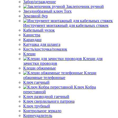
Забор/ограждение
Заклепочник ручной
Звездообразный ключ Torx
Земляной бур
Инструмент монтажный для кабельных стяжек
Кабельный чулок
Канистра
Карандаш
Катушка для шланга
Кисть/кисточка/помазок
Клещи
Клещи для
зачистки проводов
Клещи обжимные
Клещи
обжимные телефонные
Ключ гаечный
Ключ Кобра
переставной
Ключ разводной гаечный
Ключ сверлильного патрона
Ключ трубный
Контрольное зеркало
Корнеудалитель