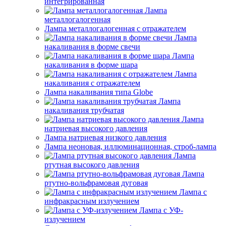
интегрированная
Лампа
металлогалогенная
Лампа металлогалогенная с отражателем
Лампа
накаливания в форме свечи
Лампа
накаливания в форме шара
Лампа
накаливания с отражателем
Лампа накаливания типа Globe
Лампа
накаливания трубчатая
Лампа
натриевая высокого давления
Лампа натриевая низкого давления
Лампа неоновая, иллюминационная, строб-лампа
Лампа
ртутная высокого давления
Лампа
ртутно-вольфрамовая дуговая
Лампа с
инфракрасным излучением
Лампа с УФ-
излучением