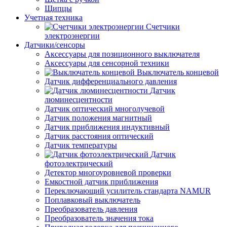
Щипцы
Учетная техника
Счетчики
электроэнергии
Датчики/сенсоры
Аксессуары для позиционного выключателя
Аксессуары для сенсорной техники
Выключатель концевой
Датчик дифференциального давления
Датчик
люминесцентности
Датчик оптический многолучевой
Датчик положения магнитный
Датчик приближения индуктивный
Датчик расстояния оптический
Датчик температуры
Датчик
фотоэлектрический
Детектор многоуровневой проверки
Емкостной датчик приближения
Переключающий усилитель стандарта NAMUR
Поплавковый выключатель
Преобразователь давления
Преобразователь значения тока