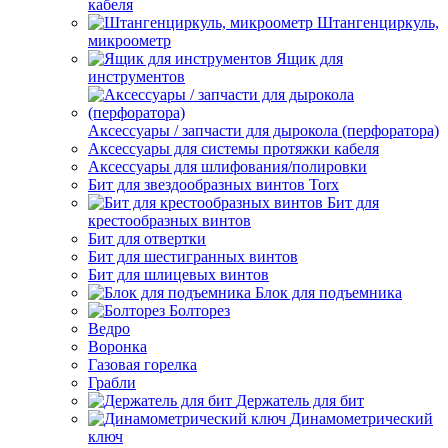
кабеля
Штангенциркуль,
микроометр
Ящик для
инструментов
Аксессуары / запчасти для дырокола (перфоратора)
Аксессуары для системы протяжки кабеля
Аксессуары для шлифования/полировки
Бит для звездообразных винтов Torx
Бит для
крестообразных винтов
Бит для отвертки
Бит для шестигранных винтов
Бит для шлицевых винтов
Блок для подъемника
Болторез
Ведро
Воронка
Газовая горелка
Грабли
Держатель для бит
Динамометрический
ключ