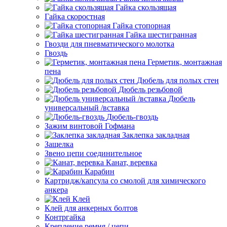
Гайка скользящая
Гайка скоростная
Гайка стопорная
Гайка шестигранная
Гвозди для пневматического молотка
Гвоздь
Герметик, монтажная
пена
Дюбель для полых стен
Дюбель резьбовой
Дюбель
универсальный /вставка
Дюбель-гвоздь
Зажим винтовой Гофмана
Заклепка закладная
Защелка
Звено цепи соединительное
Канат, веревка
Карабин
Картридж/капсула со смолой для химического
анкера
Клей
Клей для анкерных болтов
Контргайка
Крепление ремня / цепи