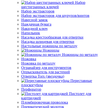
Набор
шестигранных ключей
Набор экстракторов
Набор экстракторов для шурупов/винтов
Навесной замок
Наждачная бумага
Накидной ключ
Напильник
Насадка крестообразная для отвертки
Насадка шлицевая для отвертки
Настольные ножницы по металлу
Ножницы
Ножницы по металлу
Ножовка
Ножовка по металлу
Огранайзер для инструментов
Опрыскиватель для растений
Отвертка Torx (звездочка)
Переставные
плоскогубцы
Перфоратор
Пистолет для
картриджей
Пломбировочная проволока
Пневматический молоток