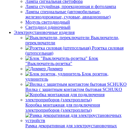
Лампа сигнальная светофора
Лампа студийная, проекционная и фотолампа
Лампы специальные (автомобильные,
железнодорожные, судовые, авиационные)
Модуль светодиодный
Светодиод одиночный
Электроустановочные изделия
Выключатели,
переключатели
Розетка силовая
(штепсельная)
Блок
"Выключатель-розетка"
Диммер
Блок розеток,
удлинитель
Вилка с защитным контактом бытовая SCHUKO
Коробка монтажная для подключения
электроприборов (электроплиты)
Рамка декоративная для электроустановочных