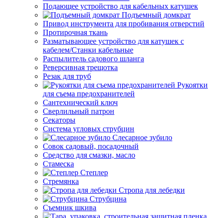
Подающее устройство для кабельных катушек
Подъемный домкрат
Привод инструмента для пробивания отверстий
Протирочная ткань
Разматывающее устройство для катушек с
кабелем/Станки кабельные
Распылитель садового шланга
Реверсивная трещотка
Резак для труб
Рукоятки
для съема предохранителей
Сантехнический ключ
Сверлильный патрон
Секаторы
Система угловых струбцин
Слесарное зубило
Совок садовый, посадочный
Средство для смазки, масло
Стамеска
Степлер
Стремянка
Стропа для лебедки
Струбцина
Съемник шкива