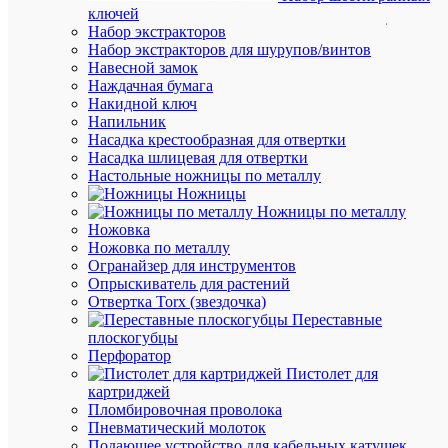
ключей
jxb-
Набор экстракторов
st-
Набор экстракторов для шурупов/винтов
2.5-
Навесной замок
3-
Наждачная бумага
pen
Накидной ключ
Бренд
Напильник
EKF
Насадка крестообразная для отвертки
Цена:
Насадка шлицевая для отвертки
344.16
Настольные ножницы по металлу
₽
Ножницы
/
Ножницы по металлу
шт.
Ножовка
Ножовка по металлу
Огранайзер для инструментов
В
Опрыскиватель для растений
корзину
Отвертка Torx (звездочка)
Переставные
плоскогубцы
Перфоратор
В
Пистолет для
избранн
картриджей
Пломбировочная проволока
Пневматический молоток
К
Подающее устройство для кабельных катушек