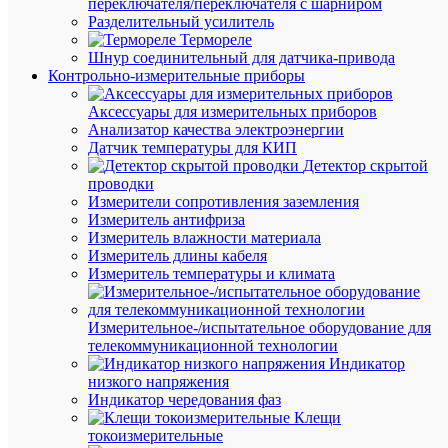
переключателя/переключателя с шарниром
Разделительный усилитель
Термореле
В
Шнур соединительный для датчика-привода
наличии
Контрольно-измерительные приборы
(11
шт.)
Аксессуары для измерительных приборов
Артикул
Анализатор качества электроэнергии
plc-
Датчик температуры для КИП
jxb-
Детектор скрытой
st-
проводки
4-
Измерители сопротивления заземления
4-
Измеритель антифриза
2
Измеритель влажности материала
Бренд
Измеритель длины кабеля
EKF
Измеритель температуры и климата
Цена:
264.86
₽
Измерительное-/испытательное оборудование для
/
телекоммуникационной технологии
шт.
Индикатор
низкого напряжения
Индикатор чередования фаз
В
Клещи
корзину
токоизмерительные