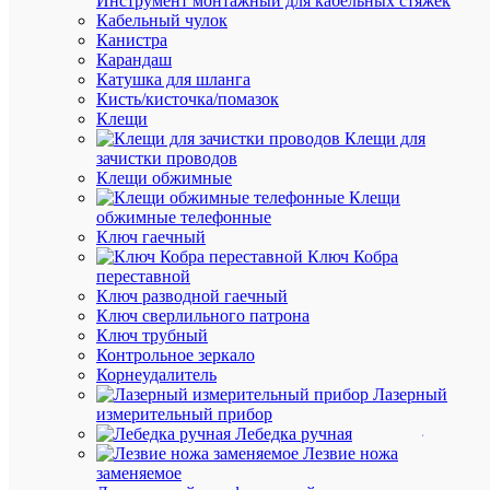
Инструмент монтажный для кабельных стяжек
Кабельный чулок
Ши
17.8
Канистра
под
мм
Карандаш
мм
Катушка для шланга
Кисть/кисточка/помазок
Клещи
Клещи для
АН
зачистки проводов
Клещи обжимные
ТО
Клещи
(8)
обжимные телефонные
Ключ гаечный
Ключ Кобра
переставной
Ключ разводной гаечный
Ключ сверлильного патрона
Ключ трубный
Контрольное зеркало
Корнеудалитель
Лазерный
измерительный прибор
Лебедка ручная
Лезвие ножа
Быстры
заменяемое
просмот