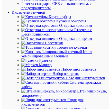
мо
Розетка стандарта СЕЕ с выключателем, с
предохранителем
49
Дли
Инструмент ручной
мм
мм
Круглогубцы
Кусачки бокорезы
Кол
Отвертка крестовая
2
кле
Отвертка с
уро
шестигранником
Отвертка шлицевая
Кол
1
Пассатижи
ур
Торцевые кусачки
Ма
Ключ
Терм
из
комбинированный гаечный
кор
Рулетка
Маркер
Но
800
Набор инструментов
нап
В
Набор отверток
В
Пояс для инструментов
Система протяжки
145
Но
кабеля
А
ток
Штангенциркуль,
Раб
микроометр
80
тем
Ящик для
град
с, 
инструментов