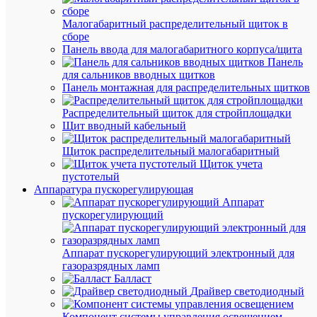
К
Малогабаритный распределительный щиток в
сравнен
сборе
Панель ввода для малогабаритного корпуса/щита
Панель
для сальников вводных щитков
Панель монтажная для распределительных щитков
Распределительный щиток для стройплощадки
Щит вводный кабельный
Щиток распределительный малогабаритный
Быстры
Щиток учета
просмот
пустотелый
Клемма
Аппаратура пускорегулирующая
проходн
Аппарат
винтово
пускорегулирующий
зажим
2
точки
Аппарат пускорегулирующий электронный для
подключ
газоразрядных ламп
6кв.мм
Балласт
син.
Драйвер светодиодный
DKC
TUR-
Компонент системы управления освещением