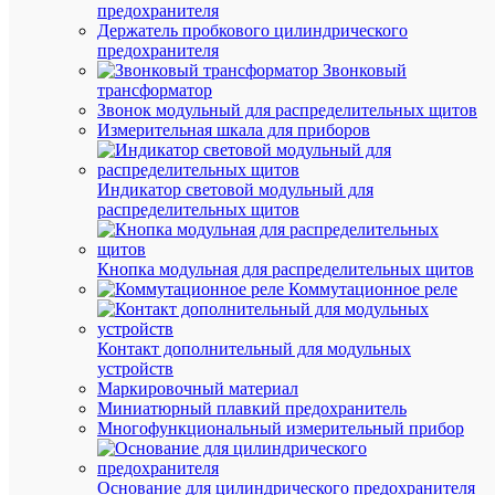
Бренд
предохранителя
EKF
Держатель пробкового цилиндрического
Цена:
предохранителя
513.07
Звонковый
трансформатор
₽
Звонок модульный для распределительных щитов
/
Измерительная шкала для приборов
шт.
Индикатор световой модульный для
В
распределительных щитов
корзину
Кнопка модульная для распределительных щитов
Коммутационное реле
В
избранн
Контакт дополнительный для модульных
устройств
К
Маркировочный материал
сравнен
Миниатюрный плавкий предохранитель
Многофункциональный измерительный прибор
Основание для цилиндрического предохранителя