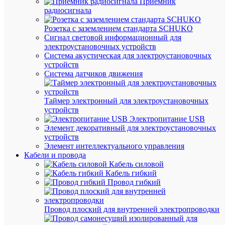
соотв
Приемник
с
радиосигнала
нове
станд
Розетка с заземлением стандарта SCHUKO
•
Сигнал световой информационный для
Марки
электроустановочных устройств
UL
Система акустическая для электроустановочных
и
устройств
ГОСТ
Р
Система датчиков движения
с
возм
экспо
Таймер электронный для электроустановочных
распр
устройств
щито
Электропитание USB
и
Элемент декоративный для электроустановочных
обору
устройств
в
США
Элемент интеллектуального управления
и
Кабели и провода
РФ
Кабель силовой
•
Кабель гибкий
Совме
Провод гибкий
как
с
алюм
Провод плоский для внутренней электропроводки
так
и