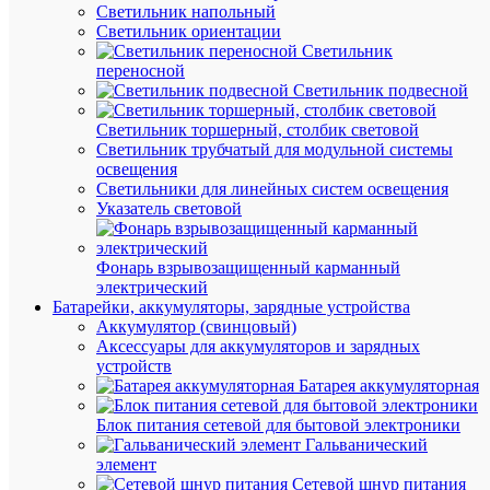
и
Светильник напольный
удобн
Светильник ориентации
соеди
Светильник
•
переносной
Надеж
и
Светильник подвесной
тугая
затяж
Светильник торшерный, столбик световой
посре
Светильник трубчатый для модульной системы
болто
освещения
с
Светильники для линейных систем освещения
шест
Указатель световой
голов
(без
ущерб
для
Фонарь взрывозащищенный карманный
повто
электрический
испол
Батарейки, аккумуляторы, зарядные устройства
•
Аккумулятор (свинцовый)
Цвето
Аксессуары для аккумуляторов и зарядных
кодир
устройств
нейтр
Батарея аккумуляторная
и
зазе
блоко
Блок питания сетевой для бытовой электроники
Гальванический
элемент
Сетевой шнур питания