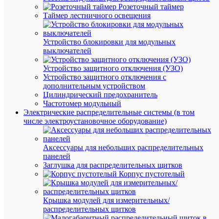
Розеточный таймер
шт.)
Таймер лестничного освещения
Артикул
plc-
kvs-
Устройство блокировки для модульных
35-
выключателей
240-
gray
Устройство защитного отключения (УЗО)
Бренд
Устройство защитного отключения с
EKF
дополнительным устройством
Цена:
Цилиндрический предохранитель
1 243.78
Частотомер модульный
₽
Электрические распределительные системы (в том
/
числе электроустановочное оборудование)
шт.
Аксессуары для небольших распределительных
В
панелей
корзину
Заглушка для распределительных щитков
Корпус пустотелый
В
Крышка модулей для измерительных/
избранн
распределительных щитков