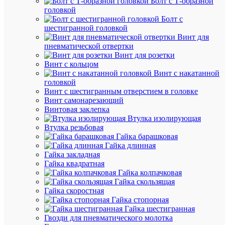
Болт с Т-образной
головкой
В
Болт с
избранн
шестигранной головкой
Винт для
пневматической отвертки
К
Винт для розетки
сравнен
Винт с кольцом
Винт с накатанной
головкой
Винт с шестигранным отверстием в головке
Винт самонарезающий
Винтовая заклепка
Втулка изолирующая
Втулка резьбовая
Гайка барашковая
Гайка длинная
Гайка закладная
Быстры
Гайка квадратная
просмот
Гайка колпачковая
Клемма
Гайка скользящая
силовая
Гайка скоростная
вводная
Гайка стопорная
КСВ
Гайка шестигранная
35-
Гвозди для пневматического молотка
240кв.м