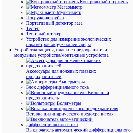
Контрольный стержень
Мегаомметр
Мультиметр
Погружная трубка
В
Портативный детектор газа
избранн
Тестер
Тестовый штекер
К
Устройство для измерение экологических
сравнен
параметров окружающей среды
Устройства защиты, плавкие предохранители,
модульные устройства/монтажные устройства
Аксессуары для ножевых плавких
предохранителей
Амперметры
Блок дифференциального тока
Вилочный
предохранитель
Вольтметры
Вставка цилиндрического предохранителя
Быстры
просмот
Клемма
Выключатель автоматический дифференциального