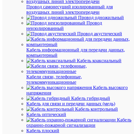
с
медь
Провод самонесущий изолированный для
•
воздушных линий электропередачи
Возмо
Провод одножильный
перех
Провод
с
неизолированный
алюм
Провод акустический
на
медн
прово
без
Кабель информационный для передачи данных,
допол
компьютерный
клем
Кабель коаксиальный
•
Приго
для
Кабели связи, телефонные,
подво
силов
телекоммуникационные
лини
Кабель высокого
(прот
напряжения
на
Кабель гибридный
корот
Кабель для связи и передачи данных (медь)
замык
Кабель контрольный
•
Кабель оптический
Широ
Кабель
диапа
сечен
охранно-пожарной сигнализации
множе
Кабель плоский