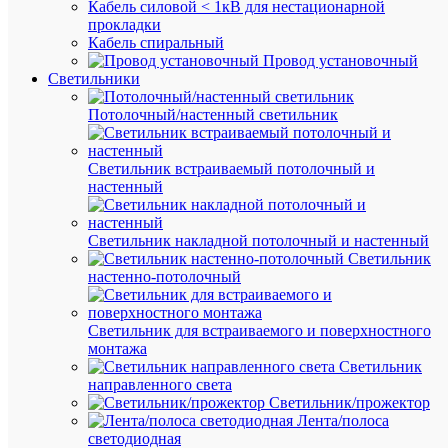
прим
Кабель силовой < 1кВ для нестационарной
одног
прокладки
и
Кабель спиральный
того
Провод установочный
же
Светильники
блока
•
Возмо
Потолочный/настенный светильник
испол
мног
прово
Светильник встраиваемый потолочный и
без
настенный
допол
обжи
втуло
Светильник накладной потолочный и настенный
Техни
харак
Светильник
•
настенно-потолочный
Компа
по
сравн
Светильник для встраиваемого и поверхностного
с
монтажа
анало
Светильник
предс
направленного света
на
рынке
Светильник/прожектор
•
Лента/полоса
Инги
светодиодная