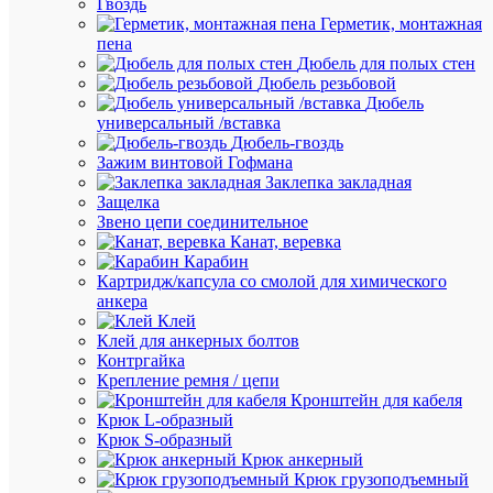
Гвоздь
син.
Герметик, монтажная
EKF
пена
plc-
Дюбель для полых стен
kvs-
Дюбель резьбовой
35-
Дюбель
240-
универсальный /вставка
blue
Дюбель-гвоздь
Зажим винтовой Гофмана
Заклепка закладная
В
Защелка
наличии
Звено цепи соединительное
(8
Канат, веревка
шт.)
Карабин
Артикул
Картридж/капсула со смолой для химического
plc-
анкера
kvs-
Клей
35-
Клей для анкерных болтов
240-
Контргайка
blue
Крепление ремня / цепи
Бренд
Кронштейн для кабеля
EKF
Крюк L-образный
Цена:
Крюк S-образный
1 264.40
Крюк анкерный
₽
Крюк грузоподъемный