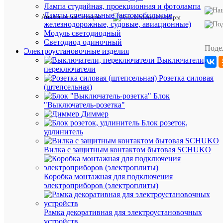
Лампа студийная, проекционная и фотолампа
Производи
ENSTO
Лампы специальные (автомобильные,
Аналогичные товары
Высота
железнодорожные, судовые, авиационные)
минималь
43
Модуль светодиодный
возможно
мм
Светодиод одиночный
монтажа
Поде
Электроустановочные изделия
Длина,
49
Выключатели,
мм
мм
переключатели
Количеств
Розетка силовая
клемм
2
на
(штепсельная)
уровень
Блок
Количеств
"Выключатель-розетка"
1
уровней
Диммер
Материал
Блок розеток,
изолирую
Термопл
удлинитель
корпуса
Номиналь
Вилка с защитным контактом бытовая SCHUKO
800
напряжени
В
В
Единица
Коробка монтажная для подключения
измерени
электроприборов (электроплиты)
штук
Рамка декоративная для электроустановочных
устройств