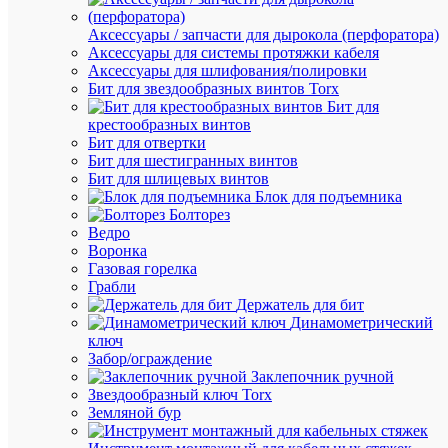
Ра
Боко
пр
Аксессуары / запчасти для дырокола (перфоратора)
Аксессуары для системы протяжки кабеля
Се
Аксессуары для шлифования/полировки
мн
50
Бит для звездообразных винтов Torx
гиб
кв.м
Бит для
про
крестообразных винтов
кв.
Бит для отвертки
Бит для шестигранных винтов
Се
Бит для шлицевых винтов
мн
2.5
Блок для подъемника
гиб
кв.м
Болторез
про
Ведро
кв.
Воронка
DIN-
Газовая горелка
рейк
Сп
Грабли
35
мо
Держатель для бит
мм
Динамометрический
ключ
Ти
Забор/ограждение
Винт
эле
Заклепочник ручной
соед
пр
Звездообразный ключ Torx
1
Земляной бур
Серы
Цв