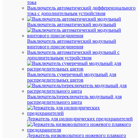
силовая
тока
вводная
Выключатель автоматический дифференциального
двойная
тока с дополнительным устройством
КСВ
16-
Выключатель автоматический модульный
50кв.мм
сер.
EKF
Выключатель автоматический модульный
plc-
винтового присоединения
kvs2-
Выключатель автоматический модульный с
16-
дополнительным устройством
50-
grey
Выключатель сумеречный модульный для
распределительных щитов
В
наличии
(1458
Выключатель/переключатель модульный для
шт.)
распределительного щита
Артикул
plc-
kvs2-
Держатель для цилиндрических предохранителей
16-
50-
grey
Держатель низковольтного ножевого плавкого