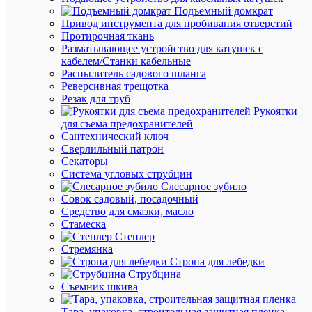
сравнен
Подъемный домкрат
Привод инструмента для пробивания отверстий
Протирочная ткань
Разматывающее устройство для катушек с
кабелем/Станки кабельные
Распылитель садового шланга
Реверсивная трещотка
Резак для труб
Быстры
Рукоятки
просмот
для съема предохранителей
Блок
Сантехнический ключ
зажимов
Сверлильный патрон
ТВ-2504
Секаторы
25А.
Система угловых струбцин
4
Слесарное зубило
клеммн
Совок садовый, посадочный
пары
Средство для смазки, масло
IP30
Стамеска
Электро
Степлер
ET52208
Стремянка
Стропа для лебедки
Струбцина
В
Съемник шкива
наличии
(119
Тара, упаковка, строительная защитная пленка