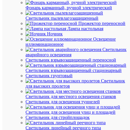
окисл
нанос
Фонарь карманный, ручной электрический
при
изгот
Светильник пылевлагозащищенный
•
Прожектор переносной
Прост
и
Лампа настольная
надеж
Ночник
конст
Освещение
на
иллюминационное
основ
Светильник
моноб
аварийного освещения
•
Светильник взрывозащищенный переносной
Возмо
крепл
непос
Светильник взрывозащищенный стационарный
на
Светильник грунтовый
DIN-
Светильник
рейку
для высоких пролетов
либо
(винт
Светильник для местного освещения станков
на
Светильник для освещения туннелей
базу
•
Один
Светильник для освещения улиц и площадей
винт
Светильник для стройплощадок
для
быстр
Светильник линейный реечного типа