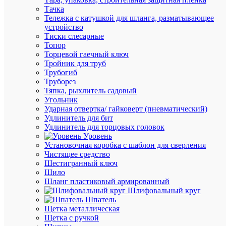
шт.)
Тачка
Артикул
Тележка с катушкой для шланга, разматывающее
ET52208
устройство
Бренд
Тиски слесарные
Электро
Топор
Цена:
Торцевой гаечный ключ
51.16
Тройник для труб
₽
Трубогиб
/
Труборез
шт.
Тяпка, рыхлитель садовый
Угольник
Ударная отвертка/ гайковерт (пневматический)
В
Удлинитель для бит
корзину
Удлинитель для торцовых головок
Уровень
Установочная коробка с шаблон для сверления
Чистящее средство
В
Шестигранный ключ
избранн
Шило
Шланг пластиковый армированный
Шлифовальный круг
К
Шпатель
сравнен
Щетка металлическая
Щетка с ручкой