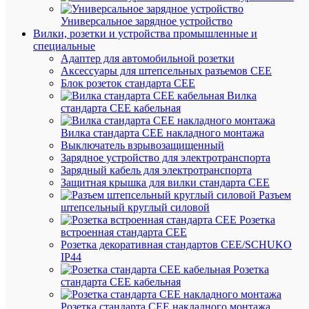
Универсальное зарядное устройство
Вилки, розетки и устройства промышленные и
Вес
специальные
и
Адаптер для автомобильной розетки
габа
Аксессуары для штепсельных разъемов CEE
Блок розеток стандарта CEE
Дл
Вилка
50
(мм
стандарта CEE кабельная
Вы
17
Вилка стандарта CEE накладного монтажа
(мм
Выключатель взрывозащищенный
Зарядное устройство для электротранспорта
Ши
42
Зарядный кабель для электротранспорта
(мм
Защитная крышка для вилки стандарта CEE
Ве
Разъем
29
(гр
штепсельный круглый силовой
Розетка
Про
встроенная стандарта CEE
Розетка декоративная стандартов CEE/SCHUKO
IP44
ENS
Пр
Розетка
Вы
стандарта СЕЕ кабельная
43
ми
мм
во
Розетка стандарта СЕЕ накладного монтажа