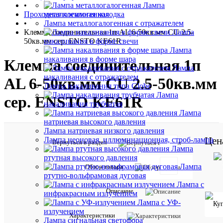
•
Лампа
Проходная клеммная колодка
металлогалогенная
•
Лампа металлогалогенная с отражателем
Клемма соединительная 1п AL 6-50кв.мм CU 2.5-
Лампа
50кв.мм сер. ENSTO KE61R
накаливания в форме свечи
Лампа
накаливания в форме шара
Клемма соединительная 1п
Лампа
накаливания с отражателем
AL 6-50кв.мм CU 2.5-50кв.мм
Лампа накаливания типа Globe
Лампа
сер. ENSTO KE61R
накаливания трубчатая
Лампа
натриевая высокого давления
Лампа натриевая низкого давления
Цен
Лампа неоновая, иллюминационная, строб-лампа
Вернуться в раздел
Лампа
ртутная высокого давления
Лампа
Обзор товара
Отзывов:
ртутно-вольфрамовая дуговая
Лампа с
Описание
инфракрасным излучением
Лампа с УФ-
излучением
Характе
Все
Характеристики
Лампа сигнальная светофора
характ