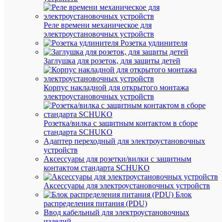
ОП
ТО
Реле времени механическое для
электроустановочных устройств
Розетка удлинителя
Лине
униве
Заглушка для розеток, для защиты детей
клем
блоко
Ensto
Корпус накладной для открытого монтажа
Clamp
Pro
электроустановочных устройств
оптим
для
любы
Розетка/вилка с защитным контактом в сборе
элект
стандарта SCHUKO
устан
Адаптер переходный для электроустановочных
начин
устройств
от
Аксессуары для розетки/вилки с защитным
низко
распр
контактом стандарта SCHUKO
и
контр
Аксессуары для электроустановочных устройств
пром
Блок
обору
распределения питания (PDU)
и
Ввод кабельный для электроустановочных
закан
изделий