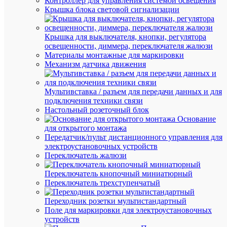
Контроллер для управления системой освещения
Преи
блоко
Крышка блока световой сигнализации
серии
Ensto
Clamp
Крышка для выключателя, кнопки, регулятора
Pro
освещенности, диммера, переключателя жалюзи
•
Материалы монтажные для маркировки
В
Механизм датчика движения
соста
лине
вклю
лишь
Мультивставка / разъем для передачи данных и для
четыр
подключения техники связи
типор
Настольный розеточный блок
полно
Основание
покр
для открытого монтажа
все
Передатчик/пульт дистанционного управления для
устан
электроустановочных устройств
вариа
что,
Переключатель жалюзи
поми
проче
Переключатель кнопочный миниатюрный
эконо
Переключатель трехступенчатый
склад
площ
Переходник розетки мультистандартный
•
Поле для маркировки для электроустановочных
Серти
устройств
в