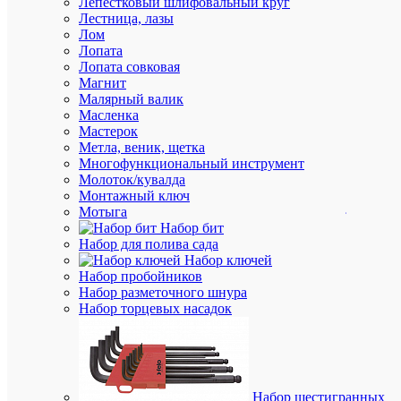
Лепестковый шлифовальный круг
Колодка
Лестница, лазы
клеммна
Лом
JXB-
Лопата
ST-
Лопата совковая
2.5
Магнит
3
Малярный валик
вывода
Масленка
земля
Мастерок
пружинн
Метла, веник, щетка
PROxim
Многофункциональный инструмент
EKF
Молоток/кувалда
plc-
Монтажный ключ
jxb-
Мотыга
st-
Набор бит
2.5-
Набор для полива сада
3-
Набор ключей
pen
Набор пробойников
Набор разметочного шнура
Набор торцевых насадок
В
наличии
(30
шт.)
Артикул
Набор шестигранных
plc-