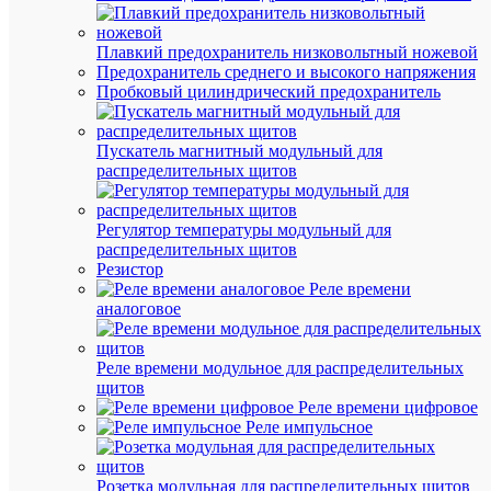
Плавкий предохранитель низковольтный ножевой
Предохранитель среднего и высокого напряжения
Пробковый цилиндрический предохранитель
Быстры
просмот
Пускатель магнитный модульный для
Клемма
распределительных щитов
силовая
вводная
КСВ
Регулятор температуры модульный для
35-
распределительных щитов
240кв.м
Резистор
сер.
Реле времени
EKF
аналоговое
plc-
kvs-
35-
Реле времени модульное для распределительных
240-
щитов
gray
Реле времени цифровое
Реле импульсное
В
наличии
Розетка модульная для распределительных щитов
(73