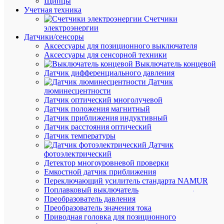
Щипцы
Учетная техника
Счетчики
электроэнергии
Датчики/сенсоры
Аксессуары для позиционного выключателя
Аксессуары для сенсорной техники
Быстры
Выключатель концевой
просмот
Датчик дифференциального давления
Колодка
Датчик
клеммна
люминесцентности
JXB-
Датчик оптический многолучевой
ST-
Датчик положения магнитный
4
Датчик приближения индуктивный
32А
Датчик расстояния оптический
двойная
Датчик температуры
самозаж
Датчик
сер.
фотоэлектрический
PROxim
Детектор многоуровневой проверки
EKF
Емкостной датчик приближения
plc-
Переключающий усилитель стандарта NAMUR
jxb-
Поплавковый выключатель
st-
Преобразователь давления
4-
Преобразователь значения тока
4-
Приводная головка для позиционного
2