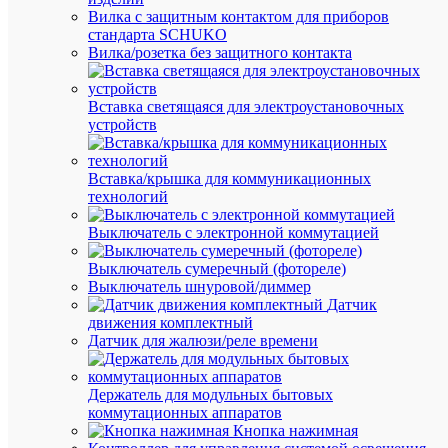
систе
Вилка с защитным контактом для приборов
автом
здани
стандарта SCHUKO
Кром
Вилка/розетка без защитного контакта
того,
данны
блоки
Вставка светящаяся для электроустановочных
позво
устройств
испол
как
алюми
так
Вставка/крышка для коммуникационных
и
технологий
медн
прово
Выключатель с электронной коммутацией
что
значи
Выключатель сумеречный (фотореле)
но
Выключатель шнуровой/диммер
упрощ
Датчик
работ
проек
движения комплектный
в
Датчик для жалюзи/реле времени
сфере
машин
и
Держатель для модульных бытовых
поста
коммутационных аппаратов
OEM-
Кнопка нажимная
компл