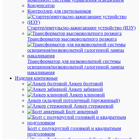
6-
Конденсатор
BU
Контроллер для светильников
В
Стартер/импульсно-зажигающее устройство (ИЗУ)
наличии
(1976
Трансформатор высоковольтного розжига
шт.)
Артикул
TUR-
6-
Трансформатор для низковольтной системы
BU
освещения/низковольтной галогенной лампы
Бренд
накаливания
DKC
Изделия крепежные
Цена:
Анкер болтовой
116.59
Анкер забивной
₽
Анкер клиновой
/
Анкер складной потолочный (пружинный)
шт.
Анкер стержневой
Болт анкерный
В
корзину
Болт с полукруглой головкой и квадратным
подголовком