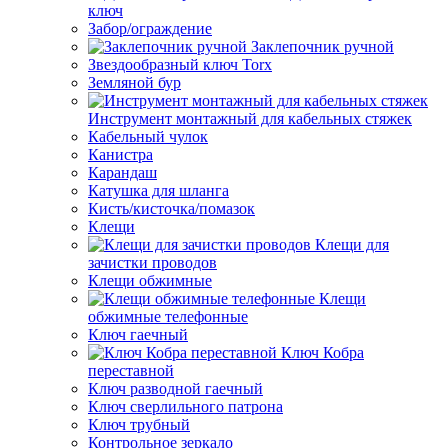
ключ
Забор/ограждение
Заклепочник ручной
Звездообразный ключ Torx
Земляной бур
Инструмент монтажный для кабельных стяжек
Кабельный чулок
Канистра
Карандаш
Катушка для шланга
Кисть/кисточка/помазок
Клещи
Клещи для
зачистки проводов
Клещи обжимные
Клещи
обжимные телефонные
Ключ гаечный
Ключ Кобра
переставной
Ключ разводной гаечный
Ключ сверлильного патрона
Ключ трубный
Контрольное зеркало