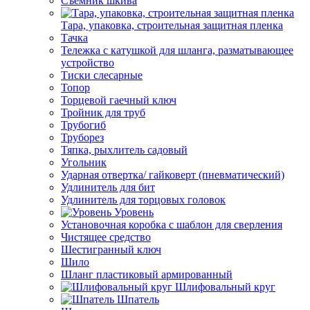
Съемник шкива
Тара, упаковка, строительная защитная пленка
Тачка
Тележка с катушкой для шланга, разматывающее
устройство
Тиски слесарные
Топор
Торцевой гаечный ключ
Тройник для труб
Трубогиб
Труборез
Тяпка, рыхлитель садовый
Угольник
Ударная отвертка/ гайковерт (пневматический)
Удлинитель для бит
Удлинитель для торцовых головок
Уровень
Установочная коробка с шаблон для сверления
Чистящее средство
Шестигранный ключ
Шило
Шланг пластиковый армированный
Шлифовальный круг
Шпатель