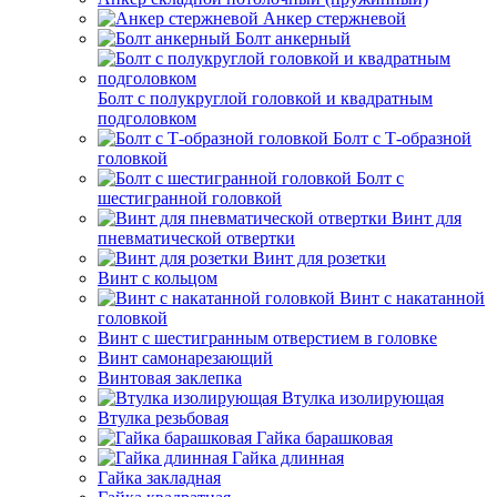
Анкер стержневой
Болт анкерный
Болт с полукруглой головкой и квадратным
подголовком
Болт с Т-образной
головкой
Болт с
шестигранной головкой
Винт для
пневматической отвертки
Винт для розетки
Винт с кольцом
Винт с накатанной
головкой
Винт с шестигранным отверстием в головке
Винт самонарезающий
Винтовая заклепка
Втулка изолирующая
Втулка резьбовая
Гайка барашковая
Гайка длинная
Гайка закладная