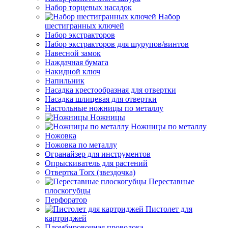
Набор торцевых насадок
Набор
шестигранных ключей
Набор экстракторов
Набор экстракторов для шурупов/винтов
Навесной замок
Наждачная бумага
Накидной ключ
Напильник
Насадка крестообразная для отвертки
Насадка шлицевая для отвертки
Настольные ножницы по металлу
Ножницы
Ножницы по металлу
Ножовка
Ножовка по металлу
Огранайзер для инструментов
Опрыскиватель для растений
Отвертка Torx (звездочка)
Переставные
плоскогубцы
Перфоратор
Пистолет для
картриджей
Пломбировочная проволока