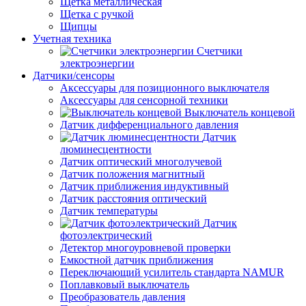
Щетка металлическая
Щетка с ручкой
Щипцы
Учетная техника
Счетчики
электроэнергии
Датчики/сенсоры
Аксессуары для позиционного выключателя
Аксессуары для сенсорной техники
Выключатель концевой
Датчик дифференциального давления
Датчик
люминесцентности
Датчик оптический многолучевой
Датчик положения магнитный
Датчик приближения индуктивный
Датчик расстояния оптический
Датчик температуры
Датчик
фотоэлектрический
Детектор многоуровневой проверки
Емкостной датчик приближения
Переключающий усилитель стандарта NAMUR
Поплавковый выключатель
Преобразователь давления