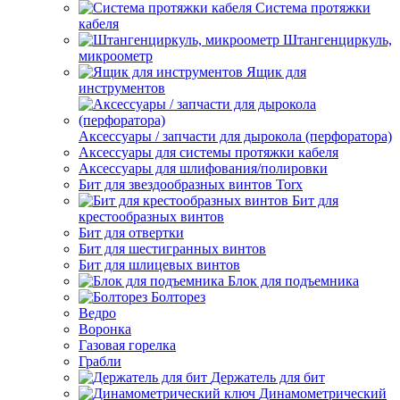
Система протяжки
кабеля
Штангенциркуль,
микроометр
Ящик для
инструментов
Аксессуары / запчасти для дырокола (перфоратора)
Аксессуары для системы протяжки кабеля
Аксессуары для шлифования/полировки
Бит для звездообразных винтов Torx
Бит для
крестообразных винтов
Бит для отвертки
Бит для шестигранных винтов
Бит для шлицевых винтов
Блок для подъемника
Болторез
Ведро
Воронка
Газовая горелка
Грабли
Держатель для бит
Динамометрический