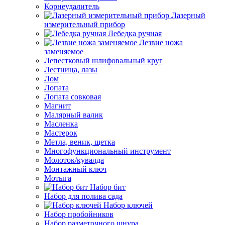
Корнеудалитель
Лазерный
измерительный прибор
Лебедка ручная
Лезвие ножа
заменяемое
Лепестковый шлифовальный круг
Лестница, лазы
Лом
Лопата
Лопата совковая
Магнит
Малярный валик
Масленка
Мастерок
Метла, веник, щетка
Многофункциональный инструмент
Молоток/кувалда
Монтажный ключ
Мотыга
Набор бит
Набор для полива сада
Набор ключей
Набор пробойников
Набор разметочного шнура