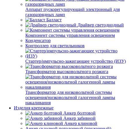
Аппарат пускорегулирующий электронный для
газоразрядных ламп
Балласт
Драйвер светодиодный
Компонент системы управления освещением
Конденсатор
Контроллер для светильников
Стартер/импульсно-зажигающее устройство (ИЗУ)
Трансформатор высоковольтного розжига
Трансформатор для низковольтной системы
освещения/низковольтной галогенной лампы
накаливания
Изделия крепежные
Анкер болтовой
Анкер забивной
Анкер клиновой
Анкер складной потолочный (пружинный)