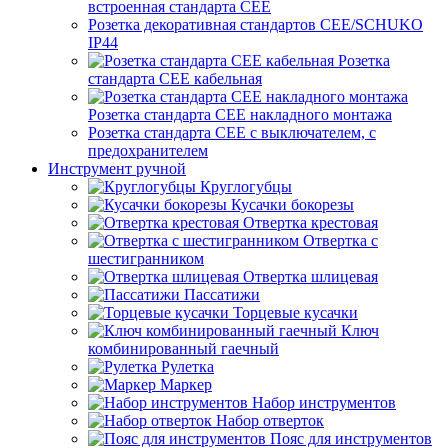
встроенная стандарта CEE
Розетка декоративная стандартов CEE/SCHUKO
IP44
Розетка
стандарта СЕЕ кабельная
Розетка стандарта СЕЕ накладного монтажа
Розетка стандарта СЕЕ с выключателем, с
предохранителем
Инструмент ручной
Круглогубцы
Кусачки бокорезы
Отвертка крестовая
Отвертка с
шестигранником
Отвертка шлицевая
Пассатижи
Торцевые кусачки
Ключ
комбинированный гаечный
Рулетка
Маркер
Набор инструментов
Набор отверток
Пояс для инструментов