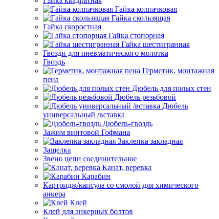
Гайка квадратная
Гайка колпачковая
Гайка скользящая
Гайка скоростная
Гайка стопорная
Гайка шестигранная
Гвозди для пневматического молотка
Гвоздь
Герметик, монтажная
пена
Дюбель для полых стен
Дюбель резьбовой
Дюбель
универсальный /вставка
Дюбель-гвоздь
Зажим винтовой Гофмана
Заклепка закладная
Защелка
Звено цепи соединительное
Канат, веревка
Карабин
Картридж/капсула со смолой для химического
анкера
Клей
Клей для анкерных болтов