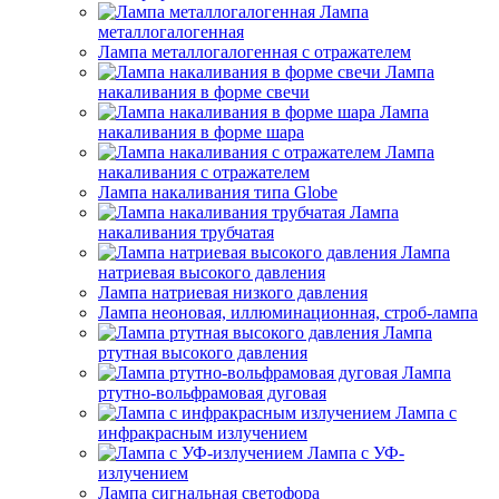
Лампа
металлогалогенная
Лампа металлогалогенная с отражателем
Лампа
накаливания в форме свечи
Лампа
накаливания в форме шара
Лампа
накаливания с отражателем
Лампа накаливания типа Globe
Лампа
накаливания трубчатая
Лампа
натриевая высокого давления
Лампа натриевая низкого давления
Лампа неоновая, иллюминационная, строб-лампа
Лампа
ртутная высокого давления
Лампа
ртутно-вольфрамовая дуговая
Лампа с
инфракрасным излучением
Лампа с УФ-
излучением
Лампа сигнальная светофора