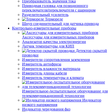
Преобразователь значения тока
Приводная головка для позиционного
переключателя/переключателя с шарниром
Разделительный усилитель
Термореле
Шнур соединительный для датчика-привода
Контрольно-измерительные приборы
Аксессуары для измерительных приборов
Анализатор качества электроэнергии
Датчик температуры для КИП
Детектор скрытой
проводки
Измерители сопротивления заземления
Измеритель антифриза
Измеритель влажности материала
Измеритель длины кабеля
Измеритель температуры и климата
Измерительное-/испытательное оборудование для
телекоммуникационной технологии
Индикатор
низкого напряжения
Индикатор чередования фаз