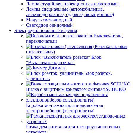
Лампа студийная, проекционная и фотолампа
Лампы специальные (автомобильные,
железнодорожные, судовые, авиационные)
Модуль светодиодный
Светодиод одиночный
Электроустановочные изделия
Выключатели,
переключатели
Розетка силовая
(штепсельная)
Блок
"Выключатель-розетка"
Диммер
Блок розеток,
удлинитель
Вилка с защитным контактом бытовая SCHUKO
Коробка монтажная для подключения
электроприборов (электроплиты)
Рамка декоративная для электроустановочных
устройств