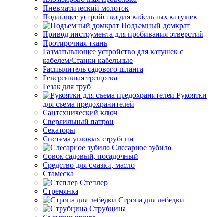
Пневматический молоток
Подающее устройство для кабельных катушек
Подъемный домкрат
Привод инструмента для пробивания отверстий
Протирочная ткань
Разматывающее устройство для катушек с
кабелем/Станки кабельные
Распылитель садового шланга
Реверсивная трещотка
Резак для труб
Рукоятки
для съема предохранителей
Сантехнический ключ
Сверлильный патрон
Секаторы
Система угловых струбцин
Слесарное зубило
Совок садовый, посадочный
Средство для смазки, масло
Стамеска
Степлер
Стремянка
Стропа для лебедки
Струбцина