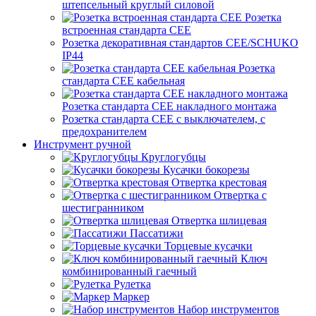
штепсельный круглый силовой
Розетка
встроенная стандарта CEE
Розетка декоративная стандартов CEE/SCHUKO
IP44
Розетка
стандарта СЕЕ кабельная
Розетка стандарта СЕЕ накладного монтажа
Розетка стандарта СЕЕ с выключателем, с
предохранителем
Инструмент ручной
Круглогубцы
Кусачки бокорезы
Отвертка крестовая
Отвертка с
шестигранником
Отвертка шлицевая
Пассатижи
Торцевые кусачки
Ключ
комбинированный гаечный
Рулетка
Маркер
Набор инструментов