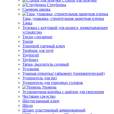
Стропа для лебедки
Струбцина
Съемник шкива
Тара, упаковка, строительная защитная пленка
Тачка
Тележка с катушкой для шланга, разматывающее
устройство
Тиски слесарные
Топор
Торцевой гаечный ключ
Тройник для труб
Трубогиб
Труборез
Тяпка, рыхлитель садовый
Угольник
Ударная отвертка/ гайковерт (пневматический)
Удлинитель для бит
Удлинитель для торцовых головок
Уровень
Установочная коробка с шаблон для сверления
Чистящее средство
Шестигранный ключ
Шило
Шланг пластиковый армированный