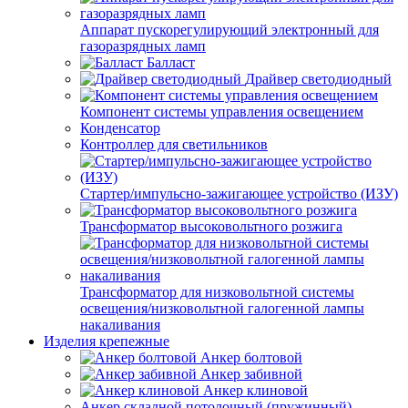
Аппарат пускорегулирующий электронный для
газоразрядных ламп
Балласт
Драйвер светодиодный
Компонент системы управления освещением
Конденсатор
Контроллер для светильников
Стартер/импульсно-зажигающее устройство (ИЗУ)
Трансформатор высоковольтного розжига
Трансформатор для низковольтной системы
освещения/низковольтной галогенной лампы
накаливания
Изделия крепежные
Анкер болтовой
Анкер забивной
Анкер клиновой
Анкер складной потолочный (пружинный)