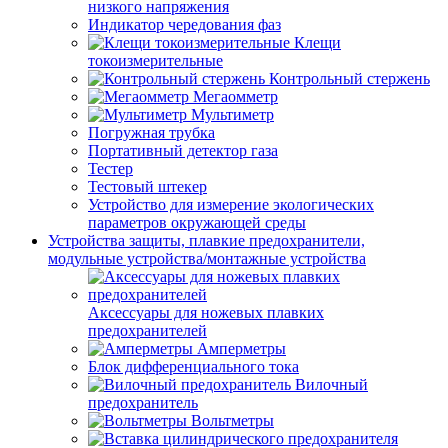
низкого напряжения
Индикатор чередования фаз
Клещи
токоизмерительные
Контрольный стержень
Мегаомметр
Мультиметр
Погружная трубка
Портативный детектор газа
Тестер
Тестовый штекер
Устройство для измерение экологических
параметров окружающей среды
Устройства защиты, плавкие предохранители,
модульные устройства/монтажные устройства
Аксессуары для ножевых плавких
предохранителей
Амперметры
Блок дифференциального тока
Вилочный
предохранитель
Вольтметры