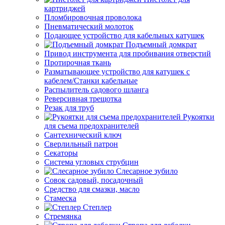
картриджей
Пломбировочная проволока
Пневматический молоток
Подающее устройство для кабельных катушек
Подъемный домкрат
Привод инструмента для пробивания отверстий
Протирочная ткань
Разматывающее устройство для катушек с
кабелем/Станки кабельные
Распылитель садового шланга
Реверсивная трещотка
Резак для труб
Рукоятки
для съема предохранителей
Сантехнический ключ
Сверлильный патрон
Секаторы
Система угловых струбцин
Слесарное зубило
Совок садовый, посадочный
Средство для смазки, масло
Стамеска
Степлер
Стремянка