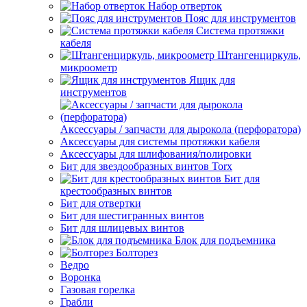
Набор отверток
Пояс для инструментов
Система протяжки
кабеля
Штангенциркуль,
микроометр
Ящик для
инструментов
Аксессуары / запчасти для дырокола (перфоратора)
Аксессуары для системы протяжки кабеля
Аксессуары для шлифования/полировки
Бит для звездообразных винтов Torx
Бит для
крестообразных винтов
Бит для отвертки
Бит для шестигранных винтов
Бит для шлицевых винтов
Блок для подъемника
Болторез
Ведро
Воронка
Газовая горелка
Грабли