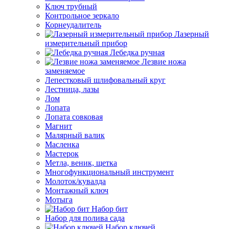
Ключ трубный
Контрольное зеркало
Корнеудалитель
Лазерный
измерительный прибор
Лебедка ручная
Лезвие ножа
заменяемое
Лепестковый шлифовальный круг
Лестница, лазы
Лом
Лопата
Лопата совковая
Магнит
Малярный валик
Масленка
Мастерок
Метла, веник, щетка
Многофункциональный инструмент
Молоток/кувалда
Монтажный ключ
Мотыга
Набор бит
Набор для полива сада
Набор ключей