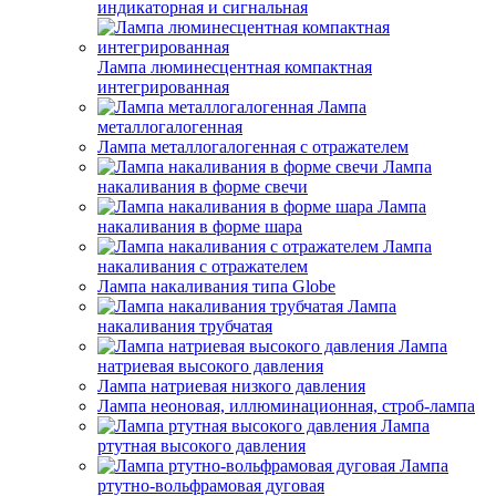
индикаторная и сигнальная
Лампа люминесцентная компактная
интегрированная
Лампа
металлогалогенная
Лампа металлогалогенная с отражателем
Лампа
накаливания в форме свечи
Лампа
накаливания в форме шара
Лампа
накаливания с отражателем
Лампа накаливания типа Globe
Лампа
накаливания трубчатая
Лампа
натриевая высокого давления
Лампа натриевая низкого давления
Лампа неоновая, иллюминационная, строб-лампа
Лампа
ртутная высокого давления
Лампа
ртутно-вольфрамовая дуговая