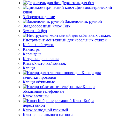
Держатель для бит
Динамометрический
ключ
Забор/ограждение
Заклепочник ручной
Звездообразный ключ Torx
Земляной бур
Инструмент монтажный для кабельных стяжек
Кабельный чулок
Канистра
Карандаш
Катушка для шланга
Кисть/кисточка/помазок
Клещи
Клещи для
зачистки проводов
Клещи обжимные
Клещи
обжимные телефонные
Ключ гаечный
Ключ Кобра
переставной
Ключ разводной гаечный
Ключ сверлильного патрона