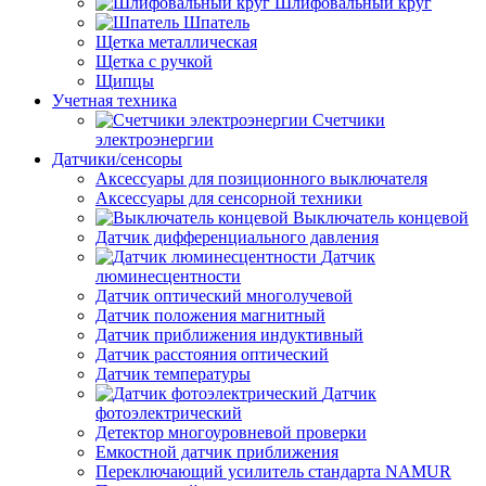
Шлифовальный круг
Шпатель
Щетка металлическая
Щетка с ручкой
Щипцы
Учетная техника
Счетчики
электроэнергии
Датчики/сенсоры
Аксессуары для позиционного выключателя
Аксессуары для сенсорной техники
Выключатель концевой
Датчик дифференциального давления
Датчик
люминесцентности
Датчик оптический многолучевой
Датчик положения магнитный
Датчик приближения индуктивный
Датчик расстояния оптический
Датчик температуры
Датчик
фотоэлектрический
Детектор многоуровневой проверки
Емкостной датчик приближения
Переключающий усилитель стандарта NAMUR