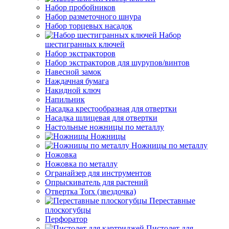
Набор пробойников
Набор разметочного шнура
Набор торцевых насадок
Набор
шестигранных ключей
Набор экстракторов
Набор экстракторов для шурупов/винтов
Навесной замок
Наждачная бумага
Накидной ключ
Напильник
Насадка крестообразная для отвертки
Насадка шлицевая для отвертки
Настольные ножницы по металлу
Ножницы
Ножницы по металлу
Ножовка
Ножовка по металлу
Огранайзер для инструментов
Опрыскиватель для растений
Отвертка Torx (звездочка)
Переставные
плоскогубцы
Перфоратор
Пистолет для