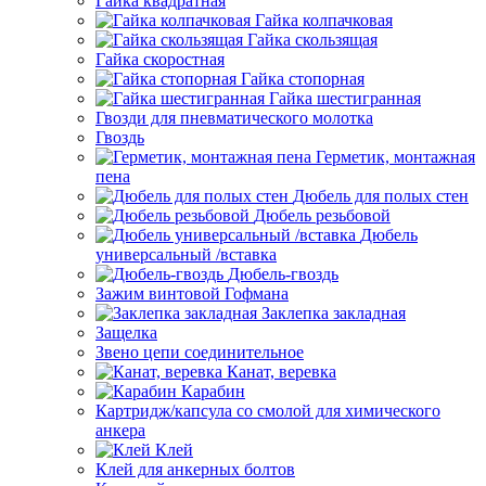
Гайка квадратная
Гайка колпачковая
Гайка скользящая
Гайка скоростная
Гайка стопорная
Гайка шестигранная
Гвозди для пневматического молотка
Гвоздь
Герметик, монтажная
пена
Дюбель для полых стен
Дюбель резьбовой
Дюбель
универсальный /вставка
Дюбель-гвоздь
Зажим винтовой Гофмана
Заклепка закладная
Защелка
Звено цепи соединительное
Канат, веревка
Карабин
Картридж/капсула со смолой для химического
анкера
Клей
Клей для анкерных болтов