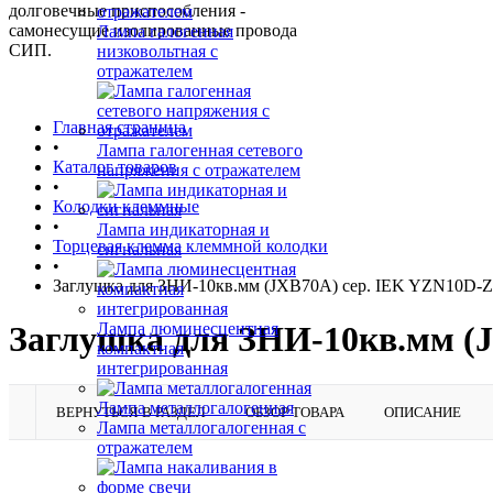
долговечные приспособления -
самонесущие изолированные провода
Лампа галогенная
СИП.
низковольтная с
отражателем
Главная страница
•
Лампа галогенная сетевого
Каталог товаров
напряжения с отражателем
•
Колодки клеммные
•
Лампа индикаторная и
Торцевая клемма клеммной колодки
сигнальная
•
Заглушка для ЗНИ-10кв.мм (JXB70А) сер. IEK YZN10D-
Лампа люминесцентная
Заглушка для ЗНИ-10кв.мм (
компактная
интегрированная
Лампа металлогалогенная
ВЕРНУТЬСЯ В РАЗДЕЛ
ОБЗОР ТОВАРА
ОПИСАНИЕ
Лампа металлогалогенная с
отражателем