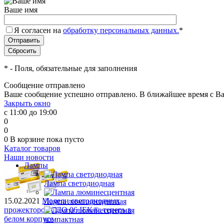
Ваше имя
Я согласен на
обработку персональных данных.
*
*
- Поля, обязательные для заполнения
Сообщение отправлено
Ваше сообщение успешно отправлено. В ближайшее время с Ва
Закрыть окно
с 11:00 до 19:00
0
0
0
В корзине
пока пусто
Каталог товаров
Наши новости
Лампы
Лампа светодиодная
15.02.2021
Модели светодиодных
Лампа люминесцентная
прожекторов СДО 06 IEK®: теперь в
белом корпусе