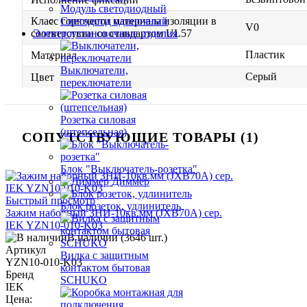
Модуль светодиодный
Класс горючести материала изоляции в
Светодиод одиночный
V0
соответствии со стандартом UL57
Электроустановочные изделия
Пластик
Материал
Выключатели,
Серый
Цвет
переключатели
Розетка силовая
(штепсельная)
СОПУТСТВУЮЩИЕ ТОВАРЫ (1)
Блок "Выключатель-розетка"
Диммер
Быстрый просмотр
Блок розеток, удлинитель
Зажим наборный ЗНИ-10кв.мм (JXB70А) сер.
IEK YZN10-010-K03
В наличии (3646 шт.)
Артикул
Вилка с защитным
YZN10-010-K03
контактом бытовая
Бренд
SCHUKO
IEK
Цена: