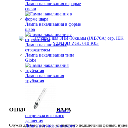
Лампа накаливания в форме
свечи
Лампа накаливания в форме
шара
Лампа накаливания с
отражателем
Лампа накаливания типа
Globe
Лампа накаливания
трубчатая
ОПИСАНИЕ ТОВАРА
Лампа
натриевая высокого
давления
Служат для безопасного и компактного подключения фазных, нулев
Лампа натриевая низкого