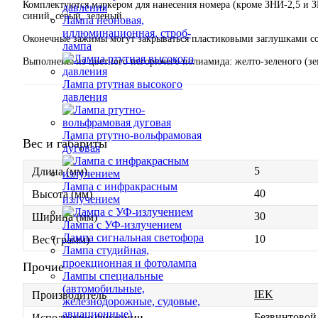
Комплектуются маркером для нанесения номера (кроме ЗНИ-2,5 и 
давления
синий, серый, зеленый.
Лампа неоновая,
иллюминационная, строб-
Оконечные зажимы могут закрываться пластиковыми заглушками со
лампа
Выполнены из цветного негорючего полиамида: желто-зеленого (земля
Лампа ртутная высокого
давления
Лампа ртутно-вольфрамовая
Вес и габариты
дуговая
5
Длина (мм)
Лампа с инфракрасным
40
Высота (мм)
излучением
30
Ширина (мм)
Лампа с УФ-излучением
Лампа сигнальная светофора
10
Вес (грамм)
Лампа студийная,
проекционная и фотолампа
Прочие
Лампы специальные
(автомобильные,
IEK
Производитель
железнодорожные, судовые,
авиационные)
Безвинтовой 
Исполнение фиксации