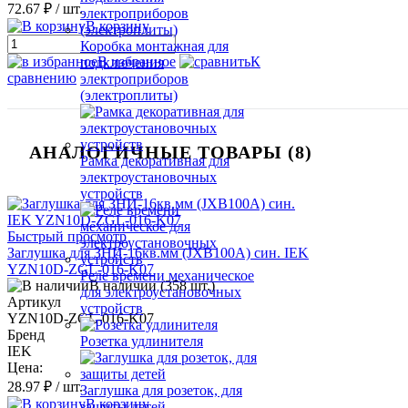
72.67 ₽
/ шт.
В корзину
Коробка монтажная для
В избранное
К
подключения
сравнению
электроприборов
(электроплиты)
АНАЛОГИЧНЫЕ ТОВАРЫ (8)
Рамка декоративная для
электроустановочных
устройств
Быстрый просмотр
Заглушка для ЗНИ-16кв.мм (JXB100А) син. IEK
YZN10D-ZGL-016-K07
Реле времени механическое
В наличии (358 шт.)
для электроустановочных
Артикул
устройств
YZN10D-ZGL-016-K07
Бренд
Розетка удлинителя
IEK
Цена:
28.97 ₽
/ шт.
Заглушка для розеток, для
В корзину
защиты детей