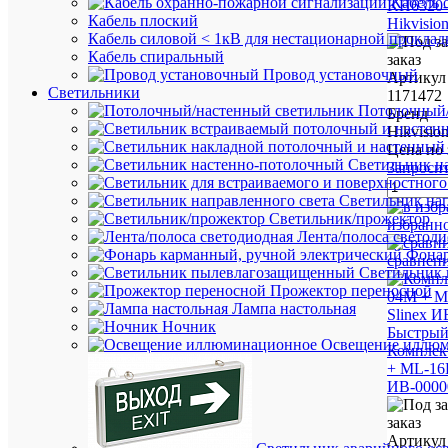
Кабель 
KH6320-
Кабель плоский
Hikvisio
Кабель силовой < 1кВ для нестационарной проклад
Кабель спиральный
заказ
Провод установочный
Артикул
Светильники
1171472
Потолочный/
Бренд
Hikvisio
Цена по 
Светильник н
Запроси
Светильник нап
Светильник/прожектор
избранн
Лента/полоса светод
Фонар
сравнен
Светильник
Прожектор переносной
Лампа настольная
Ночник
Быстрый
Освещение иллю
Комплек
+ ML-16
ИВ-0000
заказ
Артикул