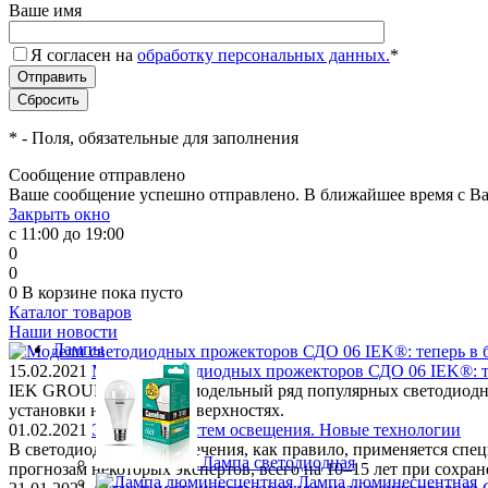
Ваше имя
Я согласен на
обработку персональных данных.
*
*
- Поля, обязательные для заполнения
Сообщение отправлено
Ваше сообщение успешно отправлено. В ближайшее время с Ва
Закрыть окно
с 11:00 до 19:00
0
0
0
В корзине
пока пусто
Каталог товаров
Наши новости
Лампы
15.02.2021
Модели светодиодных прожекторов СДО 06 IEK®: те
IEK GROUP расширяет модельный ряд популярных светодиодны
установки на светлых поверхностях.
01.02.2021
Эволюция систем освещения. Новые технологии
В светодиодах белого свечения, как правило, применяется спе
Лампа светодиодная
прогнозам некоторых экспертов, всего на 10–15 лет при сохра
Лампа люминесцентная