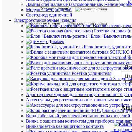
Лампы специальные (автомобильные, железнодорож
Характеристики
Модуль светодиодный
Светодиод одиночный
Электроустановочные изделия
Аналогичные товары
Выключатели, пер
Розетка силовая (
Блок "Выключатель-
Диммер
Блок розеток, удлините
Про
Пр
Розетка удлинителя
Цве
Заглушка
ст
Адаптер переходный для электроустановочных уст
Аксессуары для розетки/вилки с защитным контак
АН
Блок распред
Ввод кабельный для электроустановочных изделий
Вилка с защитным контактом для приборов станд
Вилка/розетка без защитного контакта