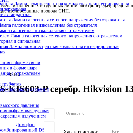
 СИП
Лампа люминесцентная компактная неинтегрированная
 замена изношенных воздушных линий электропередач, представ
я зеркальная
ущие изолированные провода СИП.
ия стандартная
Лампа галогенная сетевого напряжения без отражателя
Лампа галогенная низковольтная без отражателя
ампа галогенная низковольтная с отражателем
Лампа галогенная сетевого напряжения с отражателем
орная и сигнальная
Лампа люминесцентная компактная интегрированная
ная
ания в форме свечи
ания в форме шара
ания с отражателем
n 1387110
 трубчатая
KIS603-P серебр. Hikvision 1
евая высокого давления
 высокого давления
о-вольфрамовая дуговая
Отзывов: 0
ракрасным излучением
Характеристики:
Все