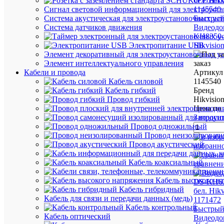
Розет
Сигнал световой информационный для электроуста
Быстрый
Система акустическая для электроустановочных ус
Видеодо
Система датчиков движения
KH8350-
Hikvisio
Электропитание USB
Элемент декоративный для электроустановочных у
заказ
Элемент интеллектуального управления
Артикул
Кабели и провода
1145540
Кабель силовой
Бренд
Кабель гибкий
Hikvisio
Провод гибкий
Цена по 
Запроси
Провод одножильный
Провод неизолирован
Провод акустический
избранн
Кабель коаксиальный
сравнен
Кабель высокого н
Кабель гибридный
Кабель для связи и передачи данных (медь)
Кабель контрольный
Быстрый
Кабель оптический
Видеодо