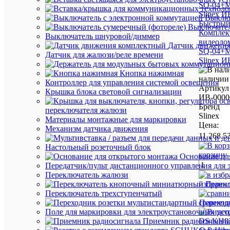
Выключ
Быстрый
Выключател
Комплек
Выключатель шнуровой/диммер
видеодо
Датчик движени
SQ-04+
Датчик для жалюзи/реле времени
Slinex И
Кнопка нажимная
наличии 
Контроллер для управления системой освещения
Артикул
Крышка блока световой сигнализации
ИВ-0000
Бренд
переключателя жалюзи
Slinex
Материалы монтажные для маркировки
Цена:
Механизм датчика движения
11 268.5
Настольный розеточный блок
корзину
Основание дл
Передатчик/пульт дистанционного управления для 
Переключатель жалюзи
избранн
Перек
Переключатель трехступенчатый
сравнен
Переход
Поле для маркировки для электроустановочных уст
Приемник радиосигнала