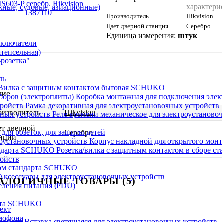
характери
ные, судовые, авиационные)
Производитель
Hikvision
Цвет дверной станции
Серебро
Единица измерения:
штук
еключатели
штепсельная)
розетка"
ль
Вилка с защитным контактом бытовая SCHUKO
чие
Коробка монтажная для подключения элек
Рамка декоративная для электроустановочных устройств
Hikvision
оизводитель
Реле времени механическое для электроустаново
т дверной
 для розеток, для защиты детей
Серебро
анции
Корпус накладной для открытого монт
Розетка/вилка с защитным контактом в сборе 
ройств
том стандарта SCHUKO
Аксессуары для электроустановочных устройств
АЛОГИЧНЫЕ ТОВАРЫ (5)
еления питания (PDU)
арта SCHUKO
Вставка светящаяся для электроустановочных устройств