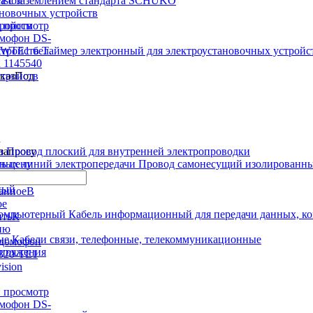
ка с заземлением стандарта SCHUKO
новочных устройств
 просмотр
тройств
мофон DS-
WTE1 бел.
Таймер электронный для электроустановочных устройс
n 1145540
Под
стройств
n
запросу
Провод плоский для внутренней электропроводки
ть цену
Провод самонесущий изолированны
ный
В
ое
Кабель информационный для передачи данных, 
К
ию
Кабели связи, телефонные, телекоммуникационные
апряжения
 просмотр
мофон DS-