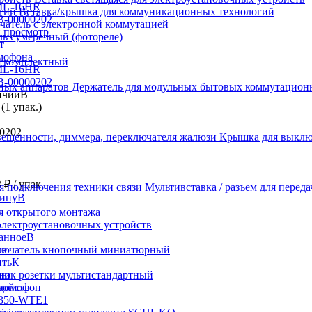
Вставка/крышка для коммуникационных технологий
атель с электронной коммутацией
 просмотр
ь сумеречный (фотореле)
т
мофона
я комплектный
ML-16HR
В-00000202
Держатель для модульных бытовых коммутацион
В
(1 упак.)
0202
Крышка для выключ
3 ₽
/ упак.
Мультивставка / разъем для перед
В
я открытого монтажа
электроустановочных устройств
В
ое
лючатель кнопочный миниатюрный
К
ию
ник розетки мультистандартный
ройств