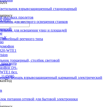
вещения
0201
ветильник взрывозащищенный стационарный
запросу
ля высоких пролетов
ть цену
тильник для местного освещения станков
В
тильник для освещения улиц и площадей
ое
К
 линейный реечного типа
ию
льник торшерный, столбик световой
 просмотр
ещения
мофон DS-
WTE1 бел.
n 1145985
Фонарь взрывозащищенный карманный электрический
Под
тв
Блок питания сетевой для бытовой электроники
n
т
запросу