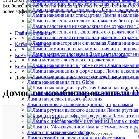
21.01.2021
Актуальность использования и назначение провода
Все более популярной на улицах крупных городов становится
Лампа накаливани
более эффективные и долговечные приспособления - самонес
Лампа накаливан
Л
Главная страница
•
Лампа индикат
Каталог товаров
•
Лампа металлогалоген
Коммуникационная техника/Компоненты и системы
Лампа металлогалогенная с отражателем
•
Лампа накалив
Комплект домофона
Лампа накалив
•
Лампа накалив
Домофон комбинированный DS-KIS603-P серебр. Hikvisio
Лампа накаливания типа Globe
Лампа накаливания
Домофон комбинированный DS-
Лампа натри
Лампа натриевая низкого давления
Лампа неоновая, иллюминационная, строб-лампа
Лампа ртутная
Лампа ртутн
Вернуться в раздел
Лампа с инф
Лампа с УФ-излучением
Лампа сигнальная светофора
Обзор товара
Лампа студийная, проекционная и фотолампа