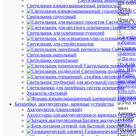
Светильник аварийного ос
ИВ-0000
Светильник взрывозащищенный переносной
Бренд
С
Slinex
Светильник грунтовый
Цена по 
Светильник д
Запроси
Све
Светильник для освещения туннелей
Све
избранн
Светильник для стройплощадок
Светильник
сравнен
Светильник напольный
Светильник ориентации
Светильник переносной
Светильник подвесной
Свети
Быстрый
Светильник трубчатый для модульной системы осв
Видеодо
Светильники для линейных систем освещения
KH6320-
Указатель световой
Hikvisio
Батарейки, аккумуляторы, зарядные устройства
заказ
Аккумулятор (свинцовый)
Артикул
Аксессуары для аккумуляторов и зарядных устройс
1145985
Батарея аккумуляторная
Бренд
Hikvisio
Гальванический элемен
Цена по 