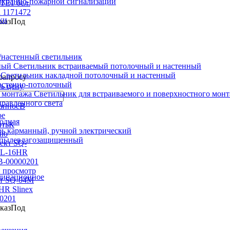
охранно-пожарной сигнализации
TE1 бел.
n 1171472
ки
Под
настенный светильник
Светильник встраиваемый потолочный и настенный
n
Светильник накладной потолочный и настенный
запросу
астенно-потолочный
ть цену
Светильник для встраиваемого и поверхностного мон
равленного света
В
ое
иодная
К
ь карманный, ручной электрический
ию
 пылевлагозащищенный
 просмотр
минационное
т SQ-04M
HR Slinex
0201
Под