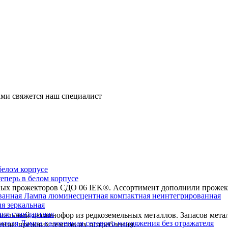
ми свяжется наш специалист
перь в белом корпусе
х прожекторов СДО 06 IEK®. Ассортимент дополнили прожекто
Лампа люминесцентная компактная неинтегрированная
я зеркальная
ия стандартная
циальный люминофор из редкоземельных металлов. Запасов метал
Лампа галогенная сетевого напряжения без отражателя
нении прежних темпов их потребления.