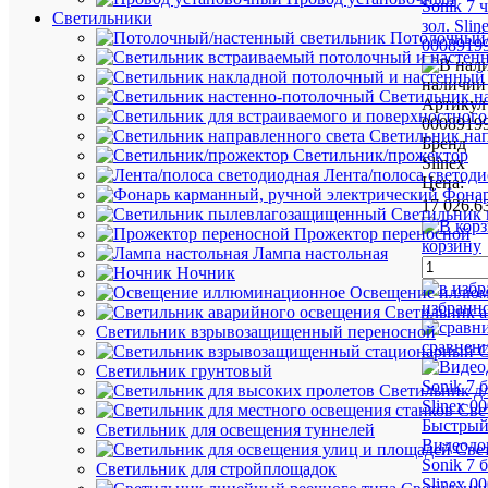
Sonik 7 ч
Светильники
зол. Slin
Потолочный/
0008919
наличии 
Светильник н
Артикул
0008919
Светильник нап
Бренд
Светильник/прожектор
Slinex
Лента/полоса светод
Цена:
Фонар
17 026.6
Светильник
Прожектор переносной
корзину
Лампа настольная
Ночник
Освещение иллю
избранн
Светильник а
Светильник взрывозащищенный переносной
сравнен
С
Светильник грунтовый
Светильник д
Све
Быстрый
Светильник для освещения туннелей
Видеодо
Све
Sonik 7 б
Светильник для стройплощадок
Slinex 0