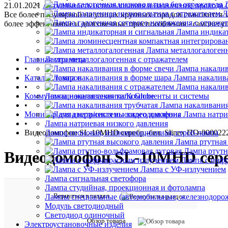
21.01.2021
Актуальность использования и назначение провода
Л
Все более популярной на улицах крупных городов становится
более эффективные и долговечные приспособления - самонес
Лампа индикат
Лампа металлогалоген
Главная страница
Лампа металлогалогенная с отражателем
•
Лампа накалив
Каталог товаров
Лампа накалив
•
Лампа накалив
Коммуникационная техника/Компоненты и системы
Лампа накаливания типа Globe
•
Лампа накаливания
Монитор для двери/системы видеодомофона
Лампа натри
•
Лампа натриевая низкого давления
Видеодомофон SL-10MHD серебр.-бел. Slinex ПО-000022
Лампа неоновая, иллюминационная, строб-лампа
Лампа ртутная
Лампа ртутн
Видеодомофон SL-10MHD сереб
Лампа с инф
Лампа с УФ-излучением
Лампа сигнальная светофора
Лампа студийная, проекционная и фотолампа
Вернуться в раздел
Лампы специальные (автомобильные, железнодорож
Модуль светодиодный
Светодиод одиночный
Обзор товара
Электроустановочные изделия