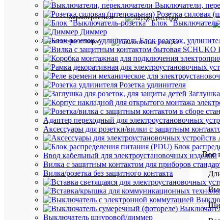
Выключатели, пер
Розетка силовая (
Характеристики
Блок "Выключатель-
Диммер
Блок розеток, удлините
Аналогичные товары
Розетка удлинителя
Заглушка
Адаптер переходный для электроустановочных уст
Аксессуары для розетки/вилки с защитным контак
Блок распред
Вес 
Ввод кабельный для электроустановочных изделий
Вилка с защитным контактом для приборов станд
Вилка/розетка без защитного контакта
Дли
Выс
Выключ
Ши
Выключател
Выключатель шнуровой/диммер