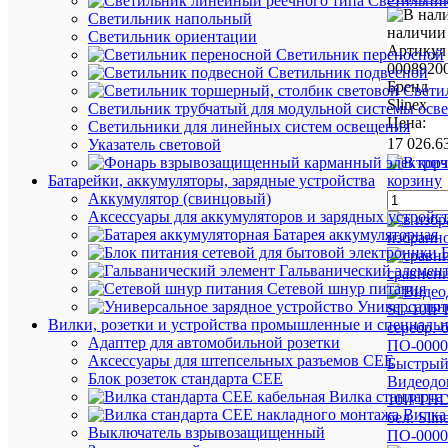
Светильник
Светильник напольный
наличии 
Светильник ориентации
Артикул
Светильник переносной
0008920
Светильник подвесной
Бренд
Свети
Slinex
Светильник трубчатый для модульной системы осв
Цена:
Светильники для линейных систем освещения
17 026.6
Указатель световой
корзину
Батарейки, аккумуляторы, зарядные устройства
Аккумулятор (свинцовый)
Аксессуары для аккумуляторов и зарядных устройс
Батарея аккумуляторная
избранн
Гальванический элемен
сравнен
Сетевой шнур питания
Универсально
Вилки, розетки и устройства промышленные и специаль
Адаптер для автомобильной розетки
Аксессуары для штепсельных разъемов CEE
Быстрый
Блок розеток стандарта CEE
Видеодо
Вилка стандарта
10IPTHD 
Вилка
бел. Slin
Выключатель взрывозащищенный
ПО-0000