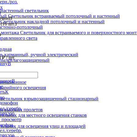
ерн./роз.
ex
настенный светильник
9
Светильник встраиваемый потолочный и настенный
В
Светильник накладной потолочный и настенный
(16 шт.)
астенно-потолочный
Светильник для встраиваемого и поверхностного мон
9
равленного света
иодная
ь карманный, ручной электрический
3 ₽
/ шт.
 пылевлагозащищенный
В
В
минационное
ое
варийного освещения
К
ию
ветильник взрывозащищенный стационарный
ля высоких пролетов
тильник для местного освещения станков
 просмотр
мофон
тильник для освещения улиц и площадей
ел./серебр.
0089200