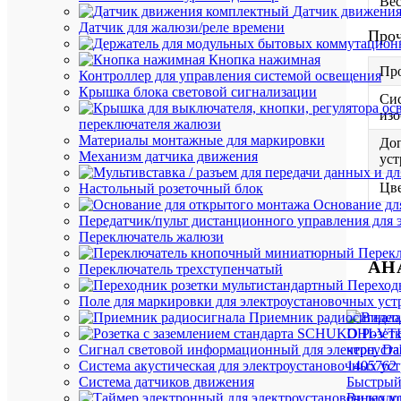
Вес
Датчик движени
Датчик для жалюзи/реле времени
Про
Кнопка нажимная
Пр
Контроллер для управления системой освещения
Крышка блока световой сигнализации
Си
из
переключателя жалюзи
Материалы монтажные для маркировки
До
Механизм датчика движения
уст
Цв
Настольный розеточный блок
Основание дл
Передатчик/пульт дистанционного управления для 
Переключатель жалюзи
Перек
АН
Переключатель трехступенчатый
Переход
Поле для маркировки для электроустановочных уст
Приемник радиосигнала
Розет
Сигнал световой информационный для электроуста
Система акустическая для электроустановочных ус
Быстрый
Система датчиков движения
Видеодо