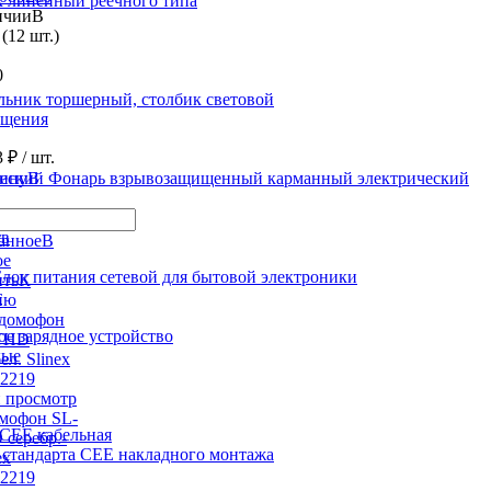
 линейный реечного типа
В
(12 шт.)
0
льник торшерный, столбик световой
ещения
3 ₽
/ шт.
В
Фонарь взрывозащищенный карманный электрический
тв
В
ое
Блок питания сетевой для бытовой электроники
К
т
ию
е зарядное устройство
ные
 просмотр
мофон SL-
 CEE кабельная
серебр.-
 стандарта CEE накладного монтажа
ex
2219