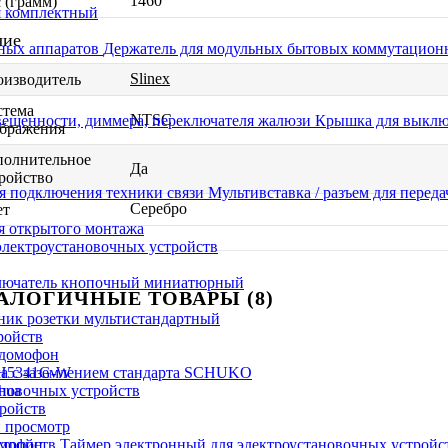
1460
 (грамм)
я комплектный
чие
Держатель для модульных бытовых коммутацион
Slinex
оизводитель
стема
NTSC
Крышка для выключ
ображения
полнительное
Да
ройство
Мультивставка / разъем для перед
Серебро
ет
я открытого монтажа
электроустановочных устройств
лючатель кнопочный миниатюрный
АЛОГИЧНЫЕ ТОВАРЫ (8)
ник розетки мультистандартный
ройств
ка с заземлением стандарта SCHUKO
новочных устройств
тройств
 просмотр
мофон
Таймер электронный для электроустановочных устройс