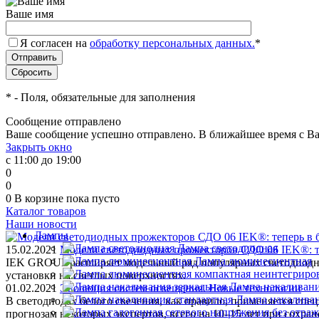
Ваше имя
Я согласен на
обработку персональных данных.
*
*
- Поля, обязательные для заполнения
Сообщение отправлено
Ваше сообщение успешно отправлено. В ближайшее время с Ва
Закрыть окно
с 11:00 до 19:00
0
0
0
В корзине
пока пусто
Каталог товаров
Наши новости
Лампы
Лампа светодиодная
15.02.2021
Модели светодиодных прожекторов СДО 06 IEK®: те
Лампа люминесцентная
IEK GROUP расширяет модельный ряд популярных светодиодны
установки на светлых поверхностях.
Лампа накаливани
01.02.2021
Эволюция систем освещения. Новые технологии
Лампа накаливан
В светодиодах белого свечения, как правило, применяется спе
прогнозам некоторых экспертов, всего на 10–15 лет при сохра