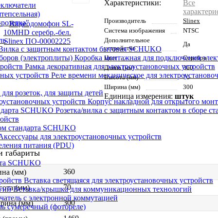
Характеристики:
Все
еключатели
характери
штепсельная)
Производитель
Slinex
розетка"
Система изображения
NTSC
ль
Дополнительное
Да
устройство
Вилка с защитным контактом бытовая SCHUKO
Коробка монтажная для подключения элек
Цвет
Серебро
Рамка декоративная для электроустановочных устройств
Длина (мм)
360
Реле времени механическое для электроустаново
Высота (мм)
70
Ширина (мм)
300
 для розеток, для защиты детей
Единица измерения:
штук
Корпус накладной для открытого монт
Розетка/вилка с защитным контактом в сборе 
ройств
том стандарта SCHUKO
Аксессуары для электроустановочных устройств
еления питания (PDU)
и габариты
арта SCHUKO
360
на (мм)
Вставка светящаяся для электроустановочных устройств
70
ота (мм)
Вставка/крышка для коммуникационных технологий
атель с электронной коммутацией
300
рина (мм)
ь сумеречный (фотореле)