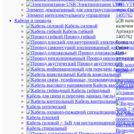
DHI-VT
Электропитание USB
черн. Da
Элемент декоративный для электроустановочных у
1405762
Элемент интеллектуального управления
Кабели и провода
наличии 
Кабель силовой
Артикул
Кабель гибкий
1405762
Провод гибкий
Бренд
Dahua
Цена:
Провод одножильный
Провод неизолирован
37 717.3
Провод акустический
корзину
Кабель коаксиальный
Кабель высокого н
избранн
Кабель гибридный
Кабель для связи и передачи данных (медь)
сравнен
Кабель контрольный
Кабель оптический
Кабель 
Кабель плоский
Кабель силовой < 1кВ для нестационарной проклад
Быстрый
Кабель спиральный
Видеодо
Провод установочный