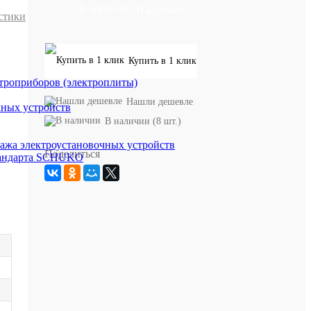
В корзину
стики
Купить в 1 клик
троприборов (электроплиты)
Нашли дешевле
чных устройств
В наличии (8 шт.)
ажа электроустановочных устройств
Поделиться
стандарта SCHUKO