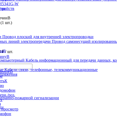
H5341G-W
hua
стройств
В
(1 шт.)
Провод плоский для внутренней электропроводки
Провод самонесущий изолированны
ный
3 ₽
/ шт.
В
Кабель информационный для передачи данных, 
Кабели связи, телефонные, телекоммуникационные
В
апряжения
ое
К
ию
охранно-пожарной сигнализации
ки
 просмотр
мофон