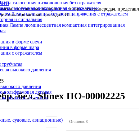
Лампа галогенная низковольтная без отражателя
 СИП
ампа галогенная низковольтная с отражателем
 замена изношенных воздушных линий электропередач, представ
Лампа галогенная сетевого напряжения с отражателем
ущие изолированные провода СИП.
орная и сигнальная
Лампа люминесцентная компактная интегрированная
ная
ания в форме свечи
ания в форме шара
ания с отражателем
 трубчатая
евая высокого давления
25
 высокого давления
о-вольфрамовая дуговая
р.-бел. Slinex ПО-00002225
ракрасным излучением
ные, судовые, авиационные)
Отзывов: 0