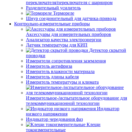
переключателя/переключателя с шарниром
Разделительный усилитель
Термореле
Шнур соединительный для датчика-привода
Контрольно-измерительные приборы
Аксессуары для измерительных приборов
Анализатор качества электроэнергии
Датчик температуры для КИП
Детектор скрытой
проводки
Измерители сопротивления заземления
Измеритель антифриза
Измеритель влажности материала
Измеритель длины кабеля
Измеритель температуры и климата
Измерительное-/испытательное оборудование для
телекоммуникационной технологии
Индикатор
низкого напряжения
Индикатор чередования фаз
Клещи
токоизмерительные