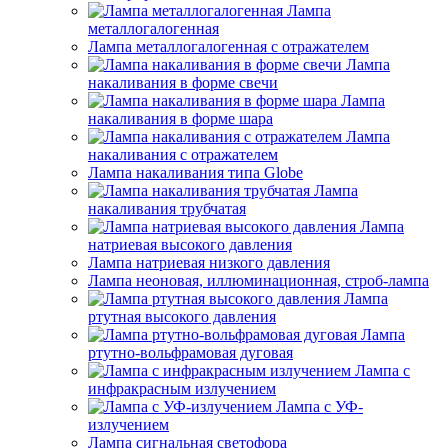
Лампа
металлогалогенная
Лампа металлогалогенная с отражателем
Лампа
накаливания в форме свечи
Лампа
накаливания в форме шара
Лампа
накаливания с отражателем
Лампа накаливания типа Globe
Лампа
накаливания трубчатая
Лампа
натриевая высокого давления
Лампа натриевая низкого давления
Лампа неоновая, иллюминационная, строб-лампа
Лампа
ртутная высокого давления
Лампа
ртутно-вольфрамовая дуговая
Лампа с
инфракрасным излучением
Лампа с УФ-
излучением
Лампа сигнальная светофора