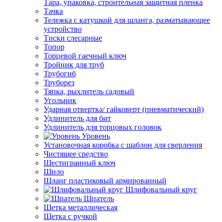
Тара, упаковка, строительная защитная пленка
Тачка
Тележка с катушкой для шланга, разматывающее
устройство
Тиски слесарные
Топор
Торцевой гаечный ключ
Тройник для труб
Трубогиб
Труборез
Тяпка, рыхлитель садовый
Угольник
Ударная отвертка/ гайковерт (пневматический)
Удлинитель для бит
Удлинитель для торцовых головок
Уровень
Установочная коробка с шаблон для сверления
Чистящее средство
Шестигранный ключ
Шило
Шланг пластиковый армированный
Шлифовальный круг
Шпатель
Щетка металлическая
Щетка с ручкой