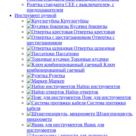
Розетка стандарта СЕЕ с выключателем, с
предохранителем
Инструмент ручной
Круглогубцы
Кусачки бокорезы
Отвертка крестовая
Отвертка с
шестигранником
Отвертка шлицевая
Пассатижи
Торцевые кусачки
Ключ
комбинированный гаечный
Рулетка
Маркер
Набор инструментов
Набор отверток
Пояс для инструментов
Система протяжки
кабеля
Штангенциркуль,
микроометр
Ящик для
инструментов