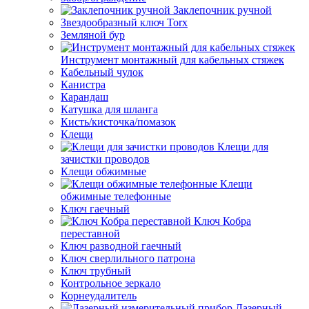
Заклепочник ручной
Звездообразный ключ Torx
Земляной бур
Инструмент монтажный для кабельных стяжек
Кабельный чулок
Канистра
Карандаш
Катушка для шланга
Кисть/кисточка/помазок
Клещи
Клещи для
зачистки проводов
Клещи обжимные
Клещи
обжимные телефонные
Ключ гаечный
Ключ Кобра
переставной
Ключ разводной гаечный
Ключ сверлильного патрона
Ключ трубный
Контрольное зеркало
Корнеудалитель
Лазерный