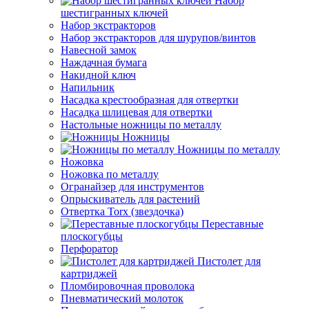
Набор
шестигранных ключей
Набор экстракторов
Набор экстракторов для шурупов/винтов
Навесной замок
Наждачная бумага
Накидной ключ
Напильник
Насадка крестообразная для отвертки
Насадка шлицевая для отвертки
Настольные ножницы по металлу
Ножницы
Ножницы по металлу
Ножовка
Ножовка по металлу
Огранайзер для инструментов
Опрыскиватель для растений
Отвертка Torx (звездочка)
Переставные
плоскогубцы
Перфоратор
Пистолет для
картриджей
Пломбировочная проволока
Пневматический молоток