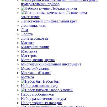
измерительный прибор
Лебедка ручная
Лезвие ножа
заменяемое
Лепестковый шлифовальный круг
Лестница, лазы
Лом
Лопата
Лопата совковая
Магнит
Малярный валик
Масленка
Мастерок
Метла, веник, щетка
Многофункциональный инструмент
Молоток/кувалда
Монтажный ключ
Мотыга
Набор бит
Набор для полива сада
Набор ключей
Набор пробойников
Набор разметочного шнура
Набор торцевых насадок