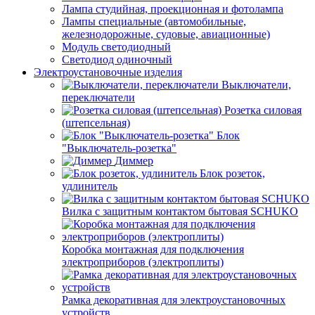
Лампа студийная, проекционная и фотолампа
Лампы специальные (автомобильные,
железнодорожные, судовые, авиационные)
Модуль светодиодный
Светодиод одиночный
Электроустановочные изделия
Выключатели,
переключатели
Розетка силовая
(штепсельная)
Блок
"Выключатель-розетка"
Диммер
Блок розеток,
удлинитель
Вилка с защитным контактом бытовая SCHUKO
Коробка монтажная для подключения
электроприборов (электроплиты)
Рамка декоративная для электроустановочных
устройств