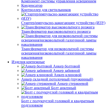
Компонент системы управления освещением
Конденсатор
Контроллер для светильников
Стартер/импульсно-зажигающее устройство (ИЗУ)
Трансформатор высоковольтного розжига
Трансформатор для низковольтной системы
освещения/низковольтной галогенной лампы
накаливания
Изделия крепежные
Анкер болтовой
Анкер забивной
Анкер клиновой
Анкер складной потолочный (пружинный)
Анкер стержневой
Болт анкерный
Болт с полукруглой головкой и квадратным
подголовком