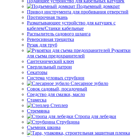
Подающее устройство для кабельных катушек
Подъемный домкрат
Привод инструмента для пробивания отверстий
Протирочная ткань
Разматывающее устройство для катушек с
кабелем/Станки кабельные
Распылитель садового шланга
Реверсивная трещотка
Резак для труб
Рукоятки
для съема предохранителей
Сантехнический ключ
Сверлильный патрон
Секаторы
Система угловых струбцин
Слесарное зубило
Совок садовый, посадочный
Средство для смазки, масло
Стамеска
Степлер
Стремянка
Стропа для лебедки
Струбцина
Съемник шкива