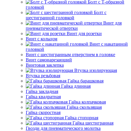
Болт с Т-образной
головкой
Болт с
шестигранной головкой
Винт для
пневматической отвертки
Винт для розетки
Винт с кольцом
Винт с накатанной
головкой
Винт с шестигранным отверстием в головке
Винт самонарезающий
Винтовая заклепка
Втулка изолирующая
Втулка резьбовая
Гайка барашковая
Гайка длинная
Гайка закладная
Гайка квадратная
Гайка колпачковая
Гайка скользящая
Гайка скоростная
Гайка стопорная
Гайка шестигранная
Гвозди для пневматического молотка