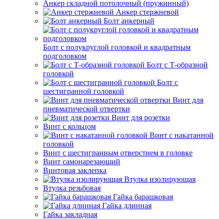
Анкер складной потолочный (пружинный)
Анкер стержневой
Болт анкерный
Болт с полукруглой головкой и квадратным
подголовком
Болт с Т-образной
головкой
Болт с
шестигранной головкой
Винт для
пневматической отвертки
Винт для розетки
Винт с кольцом
Винт с накатанной
головкой
Винт с шестигранным отверстием в головке
Винт самонарезающий
Винтовая заклепка
Втулка изолирующая
Втулка резьбовая
Гайка барашковая
Гайка длинная
Гайка закладная