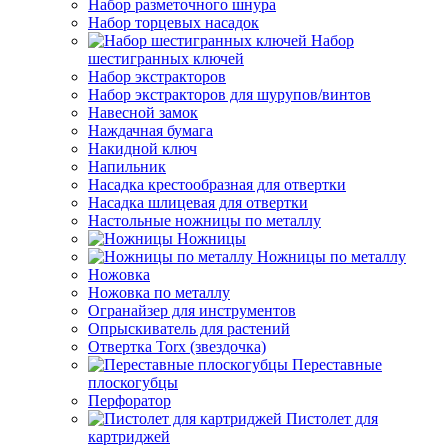
Набор разметочного шнура
Набор торцевых насадок
Набор
шестигранных ключей
Набор экстракторов
Набор экстракторов для шурупов/винтов
Навесной замок
Наждачная бумага
Накидной ключ
Напильник
Насадка крестообразная для отвертки
Насадка шлицевая для отвертки
Настольные ножницы по металлу
Ножницы
Ножницы по металлу
Ножовка
Ножовка по металлу
Огранайзер для инструментов
Опрыскиватель для растений
Отвертка Torx (звездочка)
Переставные
плоскогубцы
Перфоратор
Пистолет для
картриджей