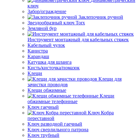
Динамометрический
ключ
Забор/ограждение
Заклепочник ручной
Звездообразный ключ Torx
Земляной бур
Инструмент монтажный для кабельных стяжек
Кабельный чулок
Канистра
Карандаш
Катушка для шланга
Кисть/кисточка/помазок
Клещи
Клещи для
зачистки проводов
Клещи обжимные
Клещи
обжимные телефонные
Ключ гаечный
Ключ Кобра
переставной
Ключ разводной гаечный
Ключ сверлильного патрона
Ключ трубный