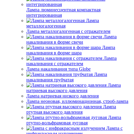
Лампа люминесцентная компактная
интегрированная
Лампа
металлогалогенная
Лампа металлогалогенная с отражателем
Лампа
накаливания в форме свечи
Лампа
накаливания в форме шара
Лампа
накаливания с отражателем
Лампа накаливания типа Globe
Лампа
накаливания трубчатая
Лампа
натриевая высокого давления
Лампа натриевая низкого давления
Лампа неоновая, иллюминационная, строб-лампа
Лампа
ртутная высокого давления
Лампа
ртутно-вольфрамовая дуговая
Лампа с
инфракрасным излучением