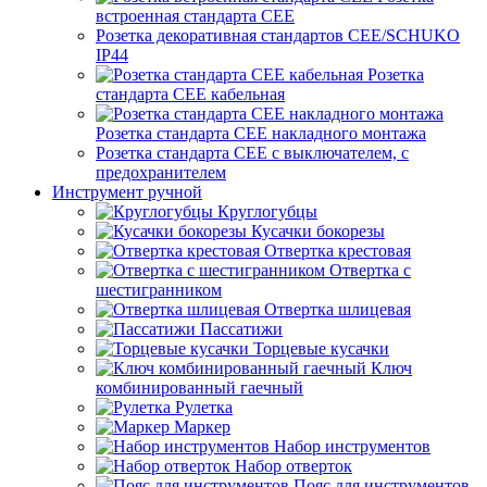
встроенная стандарта CEE
Розетка декоративная стандартов CEE/SCHUKO
IP44
Розетка
стандарта СЕЕ кабельная
Розетка стандарта СЕЕ накладного монтажа
Розетка стандарта СЕЕ с выключателем, с
предохранителем
Инструмент ручной
Круглогубцы
Кусачки бокорезы
Отвертка крестовая
Отвертка с
шестигранником
Отвертка шлицевая
Пассатижи
Торцевые кусачки
Ключ
комбинированный гаечный
Рулетка
Маркер
Набор инструментов
Набор отверток
Пояс для инструментов