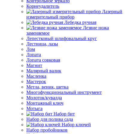
Контрольное зеркало
Корнеудалитель
Лазерный
измерительный прибор
Лебедка ручная
Лезвие ножа
заменяемое
Лепестковый шлифовальный круг
Лестница, лазы
Лом
Лопата
Лопата совковая
Магнит
Малярный валик
Масленка
Мастерок
Метла, веник, щетка
Многофункциональный инструмент
Молоток/кувалда
Монтажный ключ
Мотыга
Набор бит
Набор для полива сада
Набор ключей
Набор пробойников