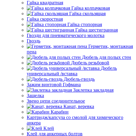
Гайка квадратная
Гайка колпачковая
Гайка скользящая
Гайка скоростная
Гайка стопорная
Гайка шестигранная
Гвозди для пневматического молотка
Гвоздь
Герметик, монтажная
пена
Дюбель для полых стен
Дюбель резьбовой
Дюбель
универсальный /вставка
Дюбель-гвоздь
Зажим винтовой Гофмана
Заклепка закладная
Защелка
Звено цепи соединительное
Канат, веревка
Карабин
Картридж/капсула со смолой для химического
анкера
Клей
Клей для анкерных болтов