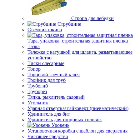
Стропа для лебедки
Струбцина
Съемник шкива
Тара, упаковка, строительная защитная пленка
Тачка
Тележка с катушкой для шланга, разматывающее
устройство
Тиски слесарные
Топор
Торцевой гаечный ключ
Тройник для труб
Трубогиб
Труборез
Тяпка, рыхлитель садовый
Угольник
Ударная отвертка/ гайковерт (пневматический)
Удлинитель для бит
Удлинитель для торцовых головок
Уровень
Установочная коробка с шаблон для сверления
Чистящее средство