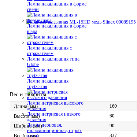
Лампа накаливания в форме
свечи
Лампа накаливания в форме
шара
Лампа накаливания с
отражателем
Лампа накаливания типа
Globe
Лампа накаливания
трубчатая
Вес и габариты
Лампа натриевая высокого
160
Длина (мм)
давления
Лампа натриевая низкого
60
Высота (мм)
давления
Лампа неоновая,
90
Ширина (мм)
иллюминационная, строб-
337
Вес (грамм)
лампа