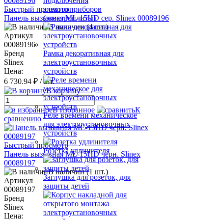
подключения
Быстрый просмотр
электроприборов
Панель вызывная ML-15HD сер. Slinex 00089196
(электроплиты)
В наличии (4 шт.)
Артикул
00089196
Бренд
Рамка декоративная для
Slinex
электроустановочных
Цена:
устройств
6 730.94 ₽
/ шт.
В корзину
В избранное
К
Реле времени механическое
сравнению
для электроустановочных
устройств
Быстрый просмотр
Розетка удлинителя
Панель вызывная ML-15HD черн. Slinex
00089197
В наличии (1 шт.)
Заглушка для розеток, для
Артикул
защиты детей
00089197
Бренд
Slinex
Цена: