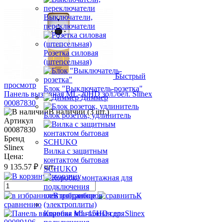
Выключатели,
переключатели
Розетка силовая
(штепсельная)
Быстрый
просмотр
Блок "Выключатель-розетка"
Панель вызывная ML-20HD зол./бел. Slinex
Диммер
00087830
В наличии (3 шт.)
Блок розеток, удлинитель
Артикул
00087830
Бренд
Slinex
Вилка с защитным
Цена:
контактом бытовая
9 135.57 ₽
/ шт.
SCHUKO
В корзину
В избранное
К
сравнению
Коробка монтажная для