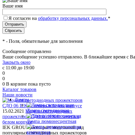
Ваше имя
Я согласен на
обработку персональных данных.
*
*
- Поля, обязательные для заполнения
Сообщение отправлено
Ваше сообщение успешно отправлено. В ближайшее время с Ва
Закрыть окно
с 11:00 до 19:00
0
0
0
В корзине
пока пусто
Каталог товаров
Наши новости
Лампы
Лампа светодиодная
15.02.2021
Модели светодиодных
прожекторов СДО 06 IEK®: теперь в
Лампа люминесцентная
белом корпусе
IEK GROUP расширяет модельный ряд
популярных светодиодных прожекторов