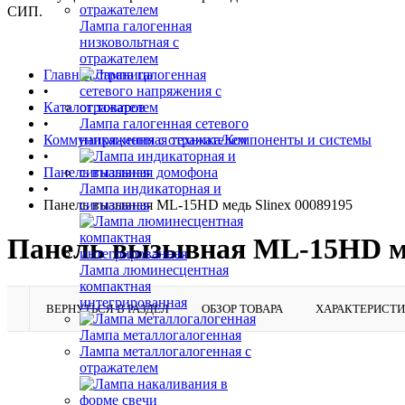
СИП.
Лампа галогенная
низковольтная с
отражателем
Главная страница
•
Каталог товаров
•
Лампа галогенная сетевого
Коммуникационная техника/Компоненты и системы
напряжения с отражателем
•
Панель вызывная домофона
•
Лампа индикаторная и
Панель вызывная ML-15HD медь Slinex 00089195
сигнальная
Панель вызывная ML-15HD ме
Лампа люминесцентная
компактная
интегрированная
ВЕРНУТЬСЯ В РАЗДЕЛ
ОБЗОР ТОВАРА
ХАРАКТЕРИСТ
Лампа металлогалогенная
Лампа металлогалогенная с
отражателем