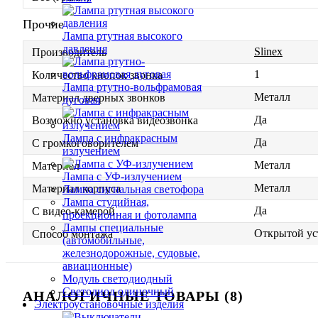
Прочие
Лампа ртутная высокого
давления
Slinex
Производитель
1
Количество кнопок звонка
Лампа ртутно-вольфрамовая
Металл
Материал дверных звонков
дуговая
Да
Возможно установка видеозвонка
Лампа с инфракрасным
Да
С громкоговорителем
излучением
Металл
Материал
Лампа с УФ-излучением
Металл
Материал корпуса
Лампа сигнальная светофора
Лампа студийная,
Да
С видео-камерой
проекционная и фотолампа
Лампы специальные
Открытой ус
Способ монтажа
(автомобильные,
железнодорожные, судовые,
авиационные)
Модуль светодиодный
Светодиод одиночный
АНАЛОГИЧНЫЕ ТОВАРЫ (8)
Электроустановочные изделия