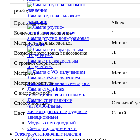
Прочие
Лампа ртутная высокого
давления
Slinex
Производитель
1
Количество кнопок звонка
Лампа ртутно-вольфрамовая
Металл
Материал дверных звонков
дуговая
Да
Возможно установка видеозвонка
Лампа с инфракрасным
Да
С громкоговорителем
излучением
Металл
Материал
Лампа с УФ-излучением
Металл
Материал корпуса
Лампа сигнальная светофора
Лампа студийная,
Да
С видео-камерой
проекционная и фотолампа
Лампы специальные
Открытой ус
Способ монтажа
(автомобильные,
железнодорожные, судовые,
Серый
Цвет
авиационные)
Модуль светодиодный
Светодиод одиночный
Электроустановочные изделия