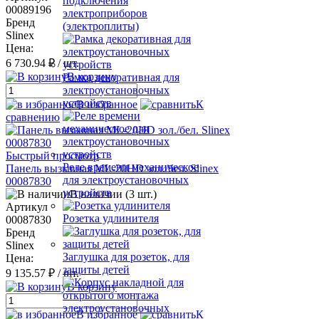
подключения
00089196
электроприборов
Бренд
(электроплиты)
Slinex
Цена:
6 730.94 ₽
/ шт.
В корзину
Рамка декоративная для
электроустановочных
устройств
В избранное
К
сравнению
Быстрый просмотр
Реле времени механическое
Панель вызывная ML-20HD зол./бел. Slinex
для электроустановочных
00087830
устройств
В наличии (3 шт.)
Артикул
Розетка удлинителя
00087830
Бренд
Slinex
Заглушка для розеток, для
Цена:
защиты детей
9 135.57 ₽
/ шт.
В корзину
В избранное
К