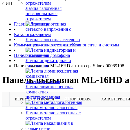
СИП.
Лампа галогенная
низковольтная с
отражателем
Главная страница
•
Каталог товаров
•
Лампа галогенная сетевого
Коммуникационная техника/Компоненты и системы
напряжения с отражателем
•
Панель вызывная домофона
•
Лампа индикаторная и
Панель вызывная ML-16HD антик сер. Slinex 00089198
сигнальная
Панель вызывная ML-16HD ант
Лампа люминесцентная
компактная
интегрированная
ВЕРНУТЬСЯ В РАЗДЕЛ
ОБЗОР ТОВАРА
ХАРАКТЕРИСТ
Лампа металлогалогенная
Лампа металлогалогенная с
отражателем