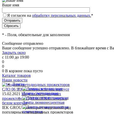
Ваше имя
Я согласен на
обработку персональных данных.
*
*
- Поля, обязательные для заполнения
Сообщение отправлено
Ваше сообщение успешно отправлено. В ближайшее время с Ва
Закрыть окно
с 11:00 до 19:00
0
0
0
В корзине
пока пусто
Каталог товаров
Наши новости
Лампы
Лампа светодиодная
15.02.2021
Модели светодиодных
прожекторов СДО 06 IEK®: теперь в
Лампа люминесцентная
белом корпусе
IEK GROUP расширяет модельный ряд
популярных светодиодных прожекторов