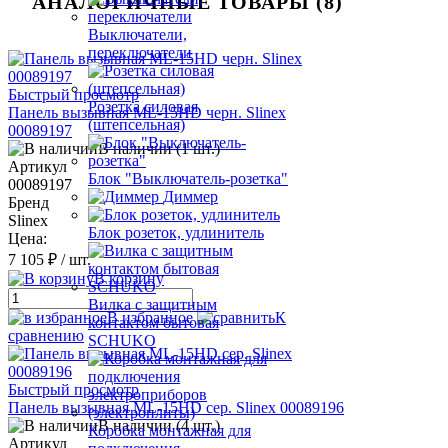
АНАЛОГИЧНЫЕ ТОВАРЫ (8)
Выключатели,
переключатели
Быстрый просмотр
Розетка силовая
Панель вызывная ML-15HD черн. Slinex
(штепсельная)
00089197
В наличии (1 шт.)
Артикул
Блок "Выключатель-розетка"
00089197
Диммер
Бренд
Slinex
Блок розеток, удлинитель
Цена:
7 105 ₽
/ шт.
В корзину
Вилка с защитным
В избранное
К
контактом бытовая
сравнению
SCHUKO
Быстрый просмотр
Панель вызывная ML-15HD сер. Slinex 00089196
В наличии (4 шт.)
Коробка монтажная для
Артикул