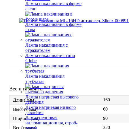
Лампа накаливания в форме
свечи
Лампа накаливания в форме
шара
Лампа накаливания с
отражателем
Лампа накаливания типа
Globe
Лампа накаливания
трубчатая
Вес и габариты
Лампа натриевая высокого
160
Длина (мм)
давления
Лампа натриевая низкого
60
Высота (мм)
давления
Лампа неоновая,
90
Ширина (мм)
иллюминационная, строб-
320
Вес (грамм)
лампа