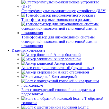
Стартер/импульсно-зажигающее устройство (ИЗУ)
Трансформатор высоковольтного розжига
Трансформатор для низковольтной системы
освещения/низковольтной галогенной лампы
накаливания
Изделия крепежные
Анкер болтовой
Анкер забивной
Анкер клиновой
Анкер складной потолочный (пружинный)
Анкер стержневой
Болт анкерный
Болт с полукруглой головкой и квадратным
подголовком
Болт с Т-образной
головкой
Болт с