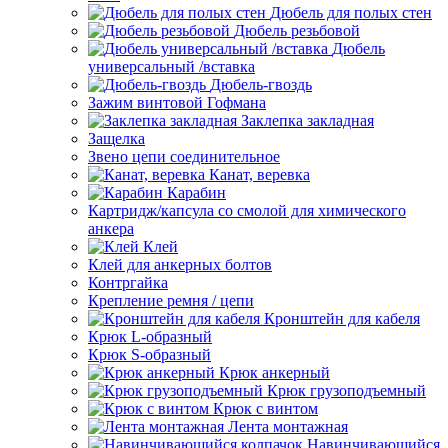
Дюбель для полых стен
Дюбель резьбовой
Дюбель
универсальный /вставка
Дюбель-гвоздь
Зажим винтовой Гофмана
Заклепка закладная
Защелка
Звено цепи соединительное
Канат, веревка
Карабин
Картридж/капсула со смолой для химического
анкера
Клей
Клей для анкерных болтов
Контргайка
Крепление ремня / цепи
Кронштейн для кабеля
Крюк L-образный
Крюк S-образный
Крюк анкерный
Крюк грузоподъемный
Крюк с винтом
Лента монтажная
Навинчивающийся