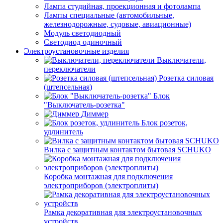
Лампа студийная, проекционная и фотолампа
Лампы специальные (автомобильные,
железнодорожные, судовые, авиационные)
Модуль светодиодный
Светодиод одиночный
Электроустановочные изделия
Выключатели,
переключатели
Розетка силовая
(штепсельная)
Блок
"Выключатель-розетка"
Диммер
Блок розеток,
удлинитель
Вилка с защитным контактом бытовая SCHUKO
Коробка монтажная для подключения
электроприборов (электроплиты)
Рамка декоративная для электроустановочных
устройств