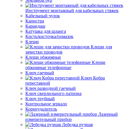
Земляной бур
Инструмент монтажный для кабельных стяжек
Кабельный чулок
Канистра
Карандаш
Катушка для шланга
Кисть/кисточка/помазок
Клещи
Клещи для
зачистки проводов
Клещи обжимные
Клещи
обжимные телефонные
Ключ гаечный
Ключ Кобра
переставной
Ключ разводной гаечный
Ключ сверлильного патрона
Ключ трубный
Контрольное зеркало
Корнеудалитель
Лазерный
измерительный прибор
Лебедка ручная