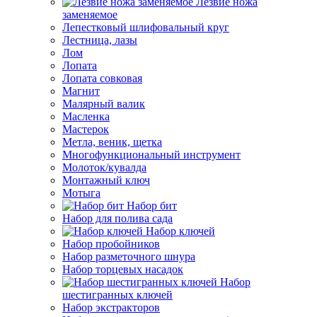
Лезвие ножа
заменяемое
Лепестковый шлифовальный круг
Лестница, лазы
Лом
Лопата
Лопата совковая
Магнит
Малярный валик
Масленка
Мастерок
Метла, веник, щетка
Многофункциональный инструмент
Молоток/кувалда
Монтажный ключ
Мотыга
Набор бит
Набор для полива сада
Набор ключей
Набор пробойников
Набор разметочного шнура
Набор торцевых насадок
Набор
шестигранных ключей
Набор экстракторов