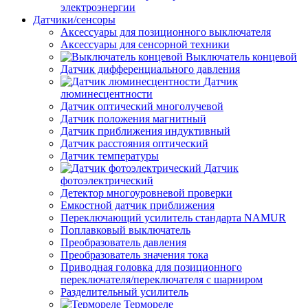
электроэнергии
Датчики/сенсоры
Аксессуары для позиционного выключателя
Аксессуары для сенсорной техники
Выключатель концевой
Датчик дифференциального давления
Датчик
люминесцентности
Датчик оптический многолучевой
Датчик положения магнитный
Датчик приближения индуктивный
Датчик расстояния оптический
Датчик температуры
Датчик
фотоэлектрический
Детектор многоуровневой проверки
Емкостной датчик приближения
Переключающий усилитель стандарта NAMUR
Поплавковый выключатель
Преобразователь давления
Преобразователь значения тока
Приводная головка для позиционного
переключателя/переключателя с шарниром
Разделительный усилитель
Термореле