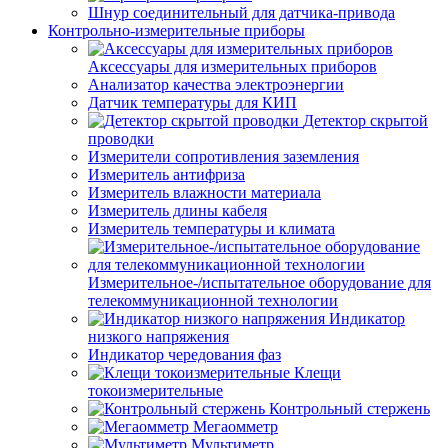
Шнур соединительный для датчика-привода
Контрольно-измерительные приборы
Аксессуары для измерительных приборов
Анализатор качества электроэнергии
Датчик температуры для КИП
Детектор скрытой
проводки
Измерители сопротивления заземления
Измеритель антифриза
Измеритель влажности материала
Измеритель длины кабеля
Измеритель температуры и климата
Измерительное-/испытательное оборудование для
телекоммуникационной технологии
Индикатор
низкого напряжения
Индикатор чередования фаз
Клещи
токоизмерительные
Контрольный стержень
Мегаомметр
Мультиметр