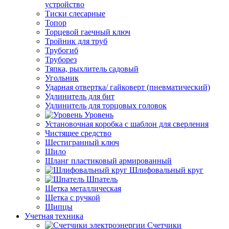
устройство
Тиски слесарные
Топор
Торцевой гаечный ключ
Тройник для труб
Трубогиб
Труборез
Тяпка, рыхлитель садовый
Угольник
Ударная отвертка/ гайковерт (пневматический)
Удлинитель для бит
Удлинитель для торцовых головок
Уровень
Установочная коробка с шаблон для сверления
Чистящее средство
Шестигранный ключ
Шило
Шланг пластиковый армированный
Шлифовальный круг
Шпатель
Щетка металлическая
Щетка с ручкой
Щипцы
Учетная техника
Счетчики