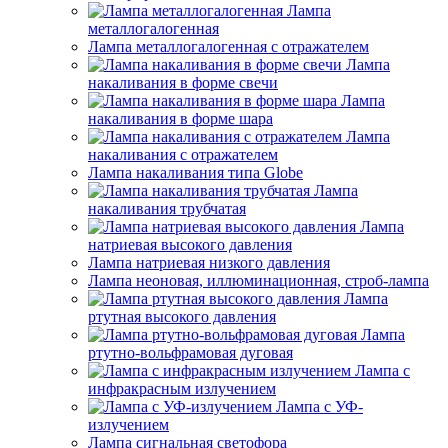
Лампа
металлогалогенная
Лампа металлогалогенная с отражателем
Лампа
накаливания в форме свечи
Лампа
накаливания в форме шара
Лампа
накаливания с отражателем
Лампа накаливания типа Globe
Лампа
накаливания трубчатая
Лампа
натриевая высокого давления
Лампа натриевая низкого давления
Лампа неоновая, иллюминационная, строб-лампа
Лампа
ртутная высокого давления
Лампа
ртутно-вольфрамовая дуговая
Лампа с
инфракрасным излучением
Лампа с УФ-
излучением
Лампа сигнальная светофора