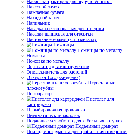
Набор экстракторов для шурупов/винтов
Навесной замок
Наждачная бумага
Накидной ключ
Напильник
Насадка крестообразная для отвертки
Насадка шлицевая для отвертки
Настольные ножницы по металлу
Ножницы
Ножницы по металлу
Ножовка
Ножовка по металлу
Огранайзер для инструментов
Опрыскиватель для растений
Отвертка Torx (звездочка)
Переставные
плоскогубцы
Перфоратор
Пистолет для
картриджей
Пломбировочная проволока
Пневматический молоток
Подающее устройство для кабельных катушек
Подъемный домкрат
Привод инструмента для пробивания отверстий