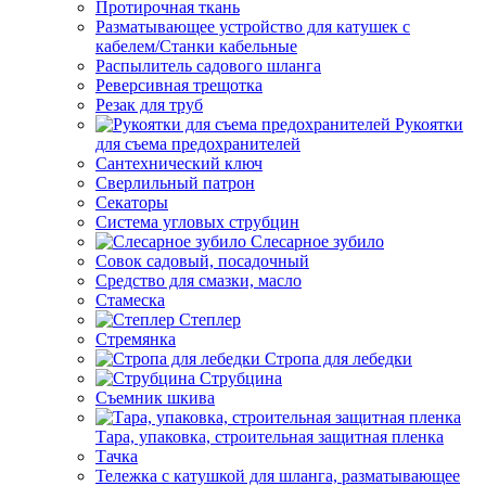
Протирочная ткань
Разматывающее устройство для катушек с
кабелем/Станки кабельные
Распылитель садового шланга
Реверсивная трещотка
Резак для труб
Рукоятки
для съема предохранителей
Сантехнический ключ
Сверлильный патрон
Секаторы
Система угловых струбцин
Слесарное зубило
Совок садовый, посадочный
Средство для смазки, масло
Стамеска
Степлер
Стремянка
Стропа для лебедки
Струбцина
Съемник шкива
Тара, упаковка, строительная защитная пленка
Тачка
Тележка с катушкой для шланга, разматывающее