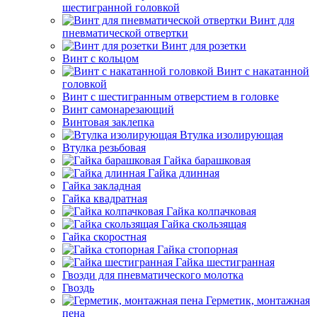
шестигранной головкой
Винт для
пневматической отвертки
Винт для розетки
Винт с кольцом
Винт с накатанной
головкой
Винт с шестигранным отверстием в головке
Винт самонарезающий
Винтовая заклепка
Втулка изолирующая
Втулка резьбовая
Гайка барашковая
Гайка длинная
Гайка закладная
Гайка квадратная
Гайка колпачковая
Гайка скользящая
Гайка скоростная
Гайка стопорная
Гайка шестигранная
Гвозди для пневматического молотка
Гвоздь
Герметик, монтажная
пена