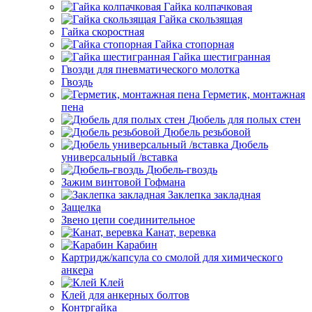
Гайка колпачковая
Гайка скользящая
Гайка скоростная
Гайка стопорная
Гайка шестигранная
Гвозди для пневматического молотка
Гвоздь
Герметик, монтажная
пена
Дюбель для полых стен
Дюбель резьбовой
Дюбель
универсальный /вставка
Дюбель-гвоздь
Зажим винтовой Гофмана
Заклепка закладная
Защелка
Звено цепи соединительное
Канат, веревка
Карабин
Картридж/капсула со смолой для химического
анкера
Клей
Клей для анкерных болтов
Контргайка