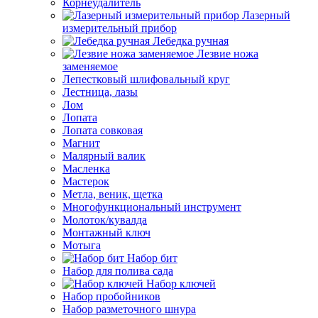
Корнеудалитель
Лазерный
измерительный прибор
Лебедка ручная
Лезвие ножа
заменяемое
Лепестковый шлифовальный круг
Лестница, лазы
Лом
Лопата
Лопата совковая
Магнит
Малярный валик
Масленка
Мастерок
Метла, веник, щетка
Многофункциональный инструмент
Молоток/кувалда
Монтажный ключ
Мотыга
Набор бит
Набор для полива сада
Набор ключей
Набор пробойников
Набор разметочного шнура