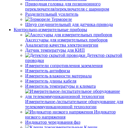
Приводная головка для позиционного
переключателя/переключателя с шарниром
Разделительный усилитель
Термореле
Шнур соединительный для датчика-привода
Контрольно-измерительные приборы
Аксессуары для измерительных приборов
Анализатор качества электроэнергии
Датчик температуры для КИП
Детектор скрытой
проводки
Измерители сопротивления заземления
Измеритель антифриза
Измеритель влажности материала
Измеритель длины кабеля
Измеритель температуры и климата
Измерительное-/испытательное оборудование для
телекоммуникационной технологии
Индикатор
низкого напряжения
Индикатор чередования фаз
Клещи