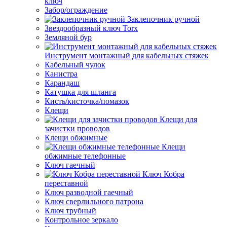
ключ
Забор/ограждение
Заклепочник ручной
Звездообразный ключ Torx
Земляной бур
Инструмент монтажный для кабельных стяжек
Кабельный чулок
Канистра
Карандаш
Катушка для шланга
Кисть/кисточка/помазок
Клещи
Клещи для
зачистки проводов
Клещи обжимные
Клещи
обжимные телефонные
Ключ гаечный
Ключ Кобра
переставной
Ключ разводной гаечный
Ключ сверлильного патрона
Ключ трубный
Контрольное зеркало