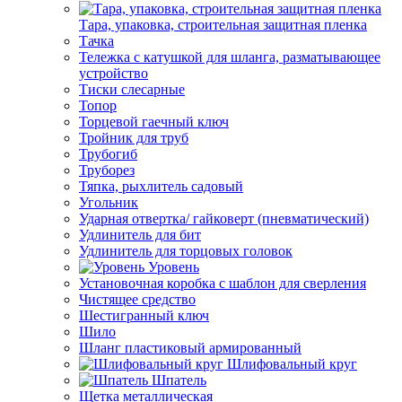
Тара, упаковка, строительная защитная пленка
Тачка
Тележка с катушкой для шланга, разматывающее
устройство
Тиски слесарные
Топор
Торцевой гаечный ключ
Тройник для труб
Трубогиб
Труборез
Тяпка, рыхлитель садовый
Угольник
Ударная отвертка/ гайковерт (пневматический)
Удлинитель для бит
Удлинитель для торцовых головок
Уровень
Установочная коробка с шаблон для сверления
Чистящее средство
Шестигранный ключ
Шило
Шланг пластиковый армированный
Шлифовальный круг
Шпатель
Щетка металлическая