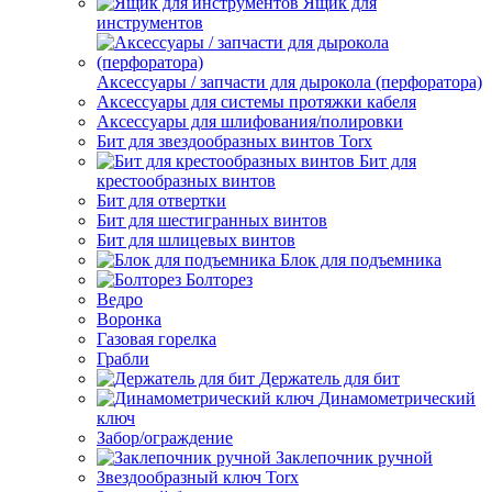
Ящик для
инструментов
Аксессуары / запчасти для дырокола (перфоратора)
Аксессуары для системы протяжки кабеля
Аксессуары для шлифования/полировки
Бит для звездообразных винтов Torx
Бит для
крестообразных винтов
Бит для отвертки
Бит для шестигранных винтов
Бит для шлицевых винтов
Блок для подъемника
Болторез
Ведро
Воронка
Газовая горелка
Грабли
Держатель для бит
Динамометрический
ключ
Забор/ограждение
Заклепочник ручной
Звездообразный ключ Torx