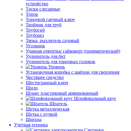
устройство
Тиски слесарные
Топор
Торцевой гаечный ключ
Тройник для труб
Трубогиб
Труборез
Тяпка, рыхлитель садовый
Угольник
Ударная отвертка/ гайковерт (пневматический)
Удлинитель для бит
Удлинитель для торцовых головок
Уровень
Установочная коробка с шаблон для сверления
Чистящее средство
Шестигранный ключ
Шило
Шланг пластиковый армированный
Шлифовальный круг
Шпатель
Щетка металлическая
Щетка с ручкой
Щипцы
Учетная техника
Счетчики