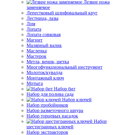
Лезвие ножа
заменяемое
Лепестковый шлифовальный круг
Лестница, лазы
Лом
Лопата
Лопата совковая
Магнит
Малярный валик
Масленка
Мастерок
Метла, веник, щетка
Многофункциональный инструмент
Молоток/кувалда
Монтажный ключ
Мотыга
Набор бит
Набор для полива сада
Набор ключей
Набор пробойников
Набор разметочного шнура
Набор торцевых насадок
Набор
шестигранных ключей
Набор экстракторов