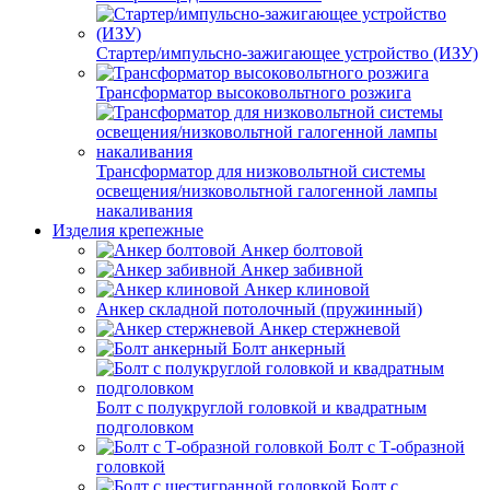
Стартер/импульсно-зажигающее устройство (ИЗУ)
Трансформатор высоковольтного розжига
Трансформатор для низковольтной системы
освещения/низковольтной галогенной лампы
накаливания
Изделия крепежные
Анкер болтовой
Анкер забивной
Анкер клиновой
Анкер складной потолочный (пружинный)
Анкер стержневой
Болт анкерный
Болт с полукруглой головкой и квадратным
подголовком
Болт с Т-образной
головкой
Болт с