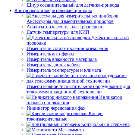
Шнур соединительный для датчика-привода
Контрольно-измерительные приборы
Аксессуары для измерительных приборов
Анализатор качества электроэнергии
Датчик температуры для КИП
Детектор скрытой
проводки
Измерители сопротивления заземления
Измеритель антифриза
Измеритель влажности материала
Измеритель длины кабеля
Измеритель температуры и климата
Измерительное-/испытательное оборудование для
телекоммуникационной технологии
Индикатор
низкого напряжения
Индикатор чередования фаз
Клещи
токоизмерительные
Контрольный стержень
Мегаомметр