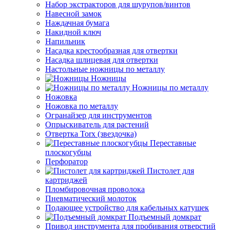
Набор экстракторов для шурупов/винтов
Навесной замок
Наждачная бумага
Накидной ключ
Напильник
Насадка крестообразная для отвертки
Насадка шлицевая для отвертки
Настольные ножницы по металлу
Ножницы
Ножницы по металлу
Ножовка
Ножовка по металлу
Огранайзер для инструментов
Опрыскиватель для растений
Отвертка Torx (звездочка)
Переставные
плоскогубцы
Перфоратор
Пистолет для
картриджей
Пломбировочная проволока
Пневматический молоток
Подающее устройство для кабельных катушек
Подъемный домкрат
Привод инструмента для пробивания отверстий