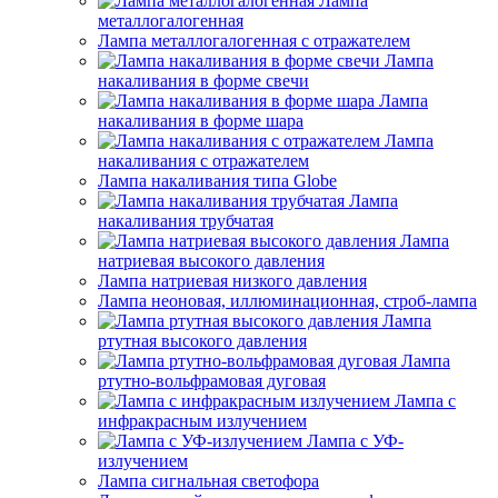
Лампа
металлогалогенная
Лампа металлогалогенная с отражателем
Лампа
накаливания в форме свечи
Лампа
накаливания в форме шара
Лампа
накаливания с отражателем
Лампа накаливания типа Globe
Лампа
накаливания трубчатая
Лампа
натриевая высокого давления
Лампа натриевая низкого давления
Лампа неоновая, иллюминационная, строб-лампа
Лампа
ртутная высокого давления
Лампа
ртутно-вольфрамовая дуговая
Лампа с
инфракрасным излучением
Лампа с УФ-
излучением
Лампа сигнальная светофора