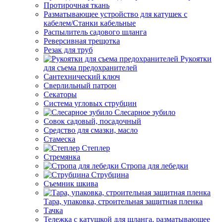
Протирочная ткань
Разматывающее устройство для катушек с
кабелем/Станки кабельные
Распылитель садового шланга
Реверсивная трещотка
Резак для труб
Рукоятки
для съема предохранителей
Сантехнический ключ
Сверлильный патрон
Секаторы
Система угловых струбцин
Слесарное зубило
Совок садовый, посадочный
Средство для смазки, масло
Стамеска
Степлер
Стремянка
Стропа для лебедки
Струбцина
Съемник шкива
Тара, упаковка, строительная защитная пленка
Тачка
Тележка с катушкой для шланга, разматывающее