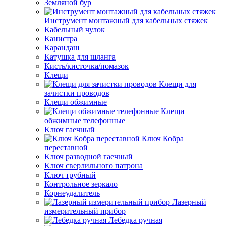
Земляной бур
Инструмент монтажный для кабельных стяжек
Кабельный чулок
Канистра
Карандаш
Катушка для шланга
Кисть/кисточка/помазок
Клещи
Клещи для
зачистки проводов
Клещи обжимные
Клещи
обжимные телефонные
Ключ гаечный
Ключ Кобра
переставной
Ключ разводной гаечный
Ключ сверлильного патрона
Ключ трубный
Контрольное зеркало
Корнеудалитель
Лазерный
измерительный прибор
Лебедка ручная