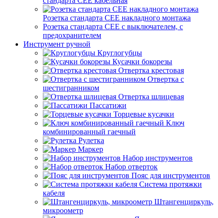
стандарта СЕЕ кабельная
Розетка стандарта СЕЕ накладного монтажа
Розетка стандарта СЕЕ с выключателем, с
предохранителем
Инструмент ручной
Круглогубцы
Кусачки бокорезы
Отвертка крестовая
Отвертка с
шестигранником
Отвертка шлицевая
Пассатижи
Торцевые кусачки
Ключ
комбинированный гаечный
Рулетка
Маркер
Набор инструментов
Набор отверток
Пояс для инструментов
Система протяжки
кабеля
Штангенциркуль,
микроометр