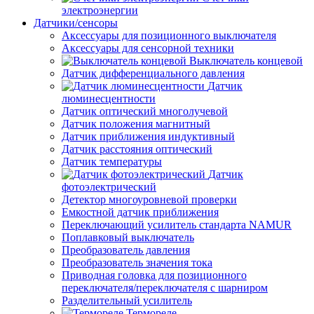
электроэнергии
Датчики/сенсоры
Аксессуары для позиционного выключателя
Аксессуары для сенсорной техники
Выключатель концевой
Датчик дифференциального давления
Датчик
люминесцентности
Датчик оптический многолучевой
Датчик положения магнитный
Датчик приближения индуктивный
Датчик расстояния оптический
Датчик температуры
Датчик
фотоэлектрический
Детектор многоуровневой проверки
Емкостной датчик приближения
Переключающий усилитель стандарта NAMUR
Поплавковый выключатель
Преобразователь давления
Преобразователь значения тока
Приводная головка для позиционного
переключателя/переключателя с шарниром
Разделительный усилитель
Термореле