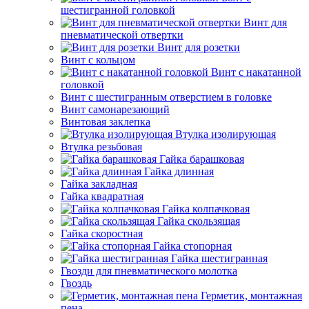
шестигранной головкой
Винт для
пневматической отвертки
Винт для розетки
Винт с кольцом
Винт с накатанной
головкой
Винт с шестигранным отверстием в головке
Винт самонарезающий
Винтовая заклепка
Втулка изолирующая
Втулка резьбовая
Гайка барашковая
Гайка длинная
Гайка закладная
Гайка квадратная
Гайка колпачковая
Гайка скользящая
Гайка скоростная
Гайка стопорная
Гайка шестигранная
Гвозди для пневматического молотка
Гвоздь
Герметик, монтажная
пена