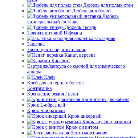
Дюбель для полых стен
Дюбель резьбовой
Дюбель
универсальный /вставка
Дюбель-гвоздь
Зажим винтовой Гофмана
Заклепка закладная
Защелка
Звено цепи соединительное
Канат, веревка
Карабин
Картридж/капсула со смолой для химического
анкера
Клей
Клей для анкерных болтов
Контргайка
Крепление ремня / цепи
Кронштейн для кабеля
Крюк L-образный
Крюк S-образный
Крюк анкерный
Крюк грузоподъемный
Крюк с винтом
Лента монтажная