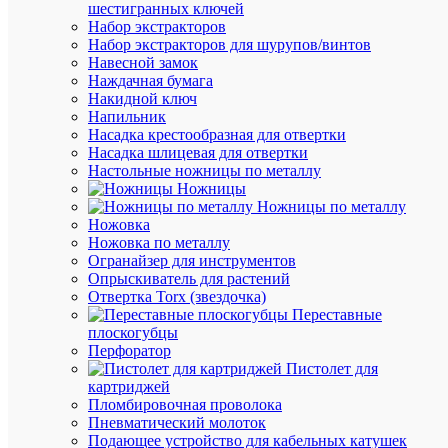
шестигранных ключей
Набор экстракторов
В
Набор экстракторов для шурупов/винтов
наличии
Навесной замок
(375
Наждачная бумага
шт.)
Накидной ключ
Артикул
Напильник
pn-
Насадка крестообразная для отвертки
2-
Насадка шлицевая для отвертки
06
Настольные ножницы по металлу
Бренд
Ножницы
EKF
Ножницы по металлу
Цена:
Ножовка
298.77
Ножовка по металлу
Огранайзер для инструментов
₽
Опрыскиватель для растений
/
Отвертка Torx (звездочка)
шт.
Переставные
плоскогубцы
Перфоратор
В
Пистолет для
корзину
картриджей
Пломбировочная проволока
Пневматический молоток
Подающее устройство для кабельных катушек
В