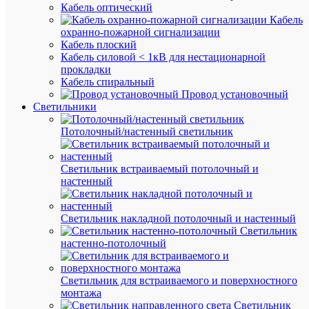
Наклейк
Кабель оптический
PE
Кабель
d20мм
охранно-пожарной сигнализации
EKF
Кабель плоский
an-
Кабель силовой < 1кВ для нестационарной
2-
прокладки
08
Кабель спиральный
Провод установочный
Светильники
В
наличии
Потолочный/настенный светильник
(2463
шт.)
Артикул
Светильник встраиваемый потолочный и
an-
настенный
2-
08
Бренд
Светильник накладной потолочный и настенный
EKF
Светильник
Цена:
настенно-потолочный
5.12
₽
Светильник для встраиваемого и поверхностного
/
монтажа
шт.
Светильник