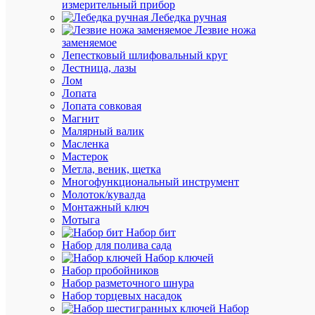
измерительный прибор
Лебедка ручная
К
Лезвие ножа
сравнен
заменяемое
Лепестковый шлифовальный круг
Лестница, лазы
Лом
Лопата
Лопата совковая
Магнит
Малярный валик
Масленка
Быстры
Мастерок
просмот
Метла, веник, щетка
Знак
Многофункциональный инструмент
пластик
Молоток/кувалда
"Стой!
Монтажный ключ
напряже
Мотыга
S06
Набор бит
150х300
Набор для полива сада
PROxim
Набор ключей
EKF
Набор пробойников
pn-
Набор разметочного шнура
2-
Набор торцевых насадок
06
Набор