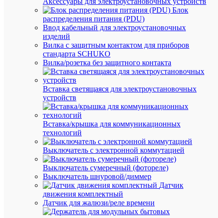
Аксессуары для электроустановочных устройств
EKF
Пр
Блок
распределения питания (PDU)
PROx
Се
Ввод кабельный для электроустановочных
Вод
изделий
Да
во
Вилка с защитным контактом для приборов
стандарта SCHUKO
150
Выс
Вилка/розетка без защитного контакта
мм
мм
Непл
Вставка светящаяся для электроустановочных
поли
Ма
устройств
(PVC
U)
Вставка/крышка для коммуникационных
С
технологий
пр
Нет
ин
Выключатель с электронной коммутацией
си
С
Выключатель сумеречный (фотореле)
пр
Выключатель шнуровой/диммер
Да
ин
Датчик
тек
движения комплектный
Датчик для жалюзи/реле времени
Са
Нет
мо