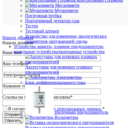
Контрольный стержень
К
Мегаомметр
сравнен
Мультиметр
Погружная трубка
Портативный детектор газа
Тестер
Тестовый штекер
Устройство для измерение экологических
Нашли дешевле
параметров окружающей среды
Нашли дешевле
Устройства защиты, плавкие предохранители,
модульные устройства/монтажные устройства
Ваше имя
Ваш телефон
*
Аксессуары для ножевых плавких
предохранителей
Электронная почта
Амперметры
Блок дифференциального тока
Название товара
*
Ссылка на товар другого магазина
*
Я согласен на
обработку персональных данных.
*
Вилочный предохранитель
Вольтметры
Вставка цилиндрического предохранителя