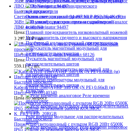
Многофункциональный измерительный прибор
Быстрый просмотр
Светильник светодиодный 94 497 NLP-PS2-36-4K (R)
Основание для цилиндрического предохранителя
36Вт IP40 универс. рассеив. призма с драйвером (аналог
ЛВО 4х18) Navigator 94497
Цена:
Плавкий предохранитель низковольтный ножевой
Предохранитель среднего и высокого напряжения
3 297.31 ₽
/ шт.
Пробковый цилиндрический предохранитель
Быстрый
просмотр
Щиток СП 6мод. с двер. Рувинил 68126
Пускатель магнитный модульный для
Цена:
распределительных щитов
559.11 ₽
/ шт.
Регулятор температуры модульный для
Быстрый просмотр
распределительных щитов
Кабель ППГ-Пнг(А)-HF 3х6 ОК (N PE) 0.66кВ (м)
Резистор
Цветлит 00-00140340
Реле времени
Цена по запросу
аналоговое
Реле времени модульное для распределительных
Быстрый просмотр
щитов
Прожектор светодиодный с пультом RGB 20Вт 6500К
Реле времени цифровое
IP65 1600лм 20 режимов работы КОСМОС