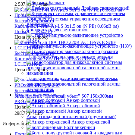
Балласт
2 537.63 ₽
/ упак.
Драйвер светодиодный
Компонент системы управления освещением
Быстрый просмотр
Конденсатор
Кабель ВВГ-Пнг(А)-LS 3х1.5 ок (N PE) 0.66кВ (м)
Контроллер для светильников
ПромЭл 11854210
Цена по запросу
Стартер/импульсно-зажигающее устройство (ИЗУ)
Быстрый просмотр
Трансформатор высоковольтного розжига
Контактор 3п 18А 1НО 220В AC TeSys E SchE
LC1E1810M5
Цена по запросу
Трансформатор для низковольтной системы
освещения/низковольтной галогенной лампы
накаливания
Быстрый просмотр
Изделия крепежные
Знак пластик "Не влезай убьет" S07 150х300мм
Анкер болтовой
PROxima EKF pn-2-07
Анкер забивной
Цена:
Анкер клиновой
298.77 ₽
/ шт.
Анкер складной потолочный (пружинный)
Анкер стержневой
Информация
Болт анкерный
Доставка