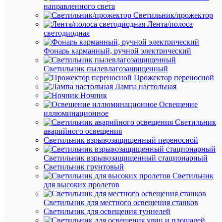
направленного света
Светильник/прожектор
В
Лента/полоса
корзину
светодиодная
Фонарь карманный, ручной электрический
В
Светильник пылевлагозащищенный
избранн
Прожектор переносной
Лампа настольная
Ночник
К
Освещение
сравнен
иллюминационное
Светильник
аварийного освещения
Светильник взрывозащищенный переносной
Быстры
Светильник взрывозащищенный стационарный
просмот
Светильник грунтовый
Знак
Светильник
"Молния
для высоких пролетов
150х150
EKF
Светильник для местного освещения станков
an-
Светильник для освещения туннелей
1-
00