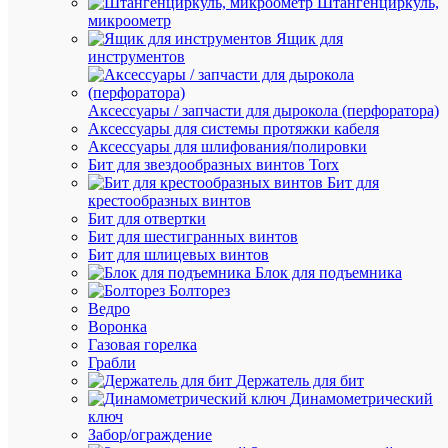
Штангенциркуль,
микроометр
К
Ящик для
сравнен
инструментов
Аксессуары / запчасти для дырокола (перфоратора)
Аксессуары для системы протяжки кабеля
Аксессуары для шлифования/полировки
Бит для звездообразных винтов Torx
Бит для
крестообразных винтов
Бит для отвертки
Быстры
Бит для шестигранных винтов
просмот
Бит для шлицевых винтов
Наклейк
Блок для подъемника
знак
Болторез
пожарно
Ведро
безопас
Воронка
"Пожар
Газовая горелка
кран"
Грабли
100х100
Держатель для бит
Rexant
Динамометрический
56-
ключ
0054
Забор/ограждение