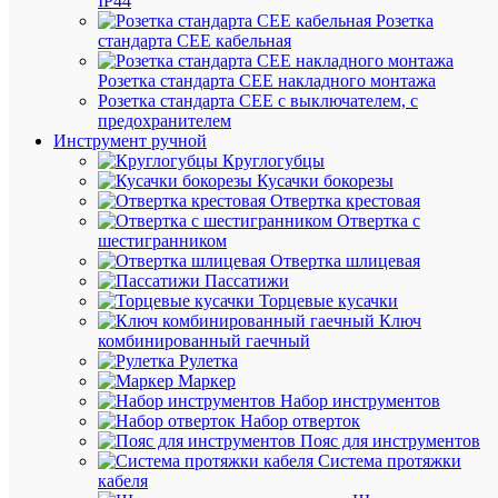
IP44
В
Розетка
наличии
стандарта СЕЕ кабельная
(16087
шт.)
Розетка стандарта СЕЕ накладного монтажа
Артикул
Розетка стандарта СЕЕ с выключателем, с
an-
предохранителем
2-
Инструмент ручной
18
Круглогубцы
Бренд
Кусачки бокорезы
EKF
Отвертка крестовая
Цена:
Отвертка с
5.18
шестигранником
₽
Отвертка шлицевая
/
Пассатижи
шт.
Торцевые кусачки
Ключ
комбинированный гаечный
В
Рулетка
корзину
Маркер
Набор инструментов
Набор отверток
Пояс для инструментов
В
Система протяжки
избранн
кабеля