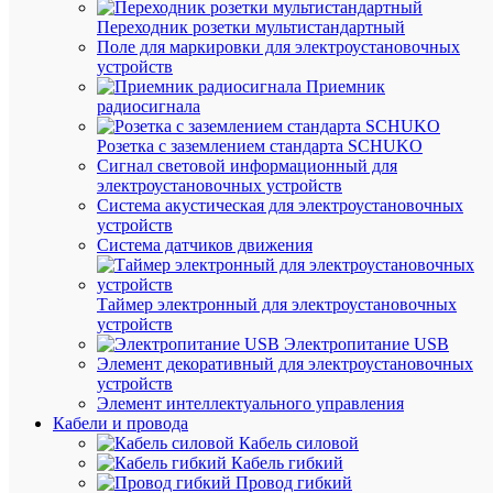
Переходник розетки мультистандартный
Поле для маркировки для электроустановочных
Быстры
устройств
просмот
Приемник
Наклейк
радиосигнала
"220В"
10х15мм
Розетка с заземлением стандарта SCHUKO
EKF
Сигнал световой информационный для
an-
электроустановочных устройств
2-
Система акустическая для электроустановочных
02
устройств
Система датчиков движения
В
наличии
Таймер электронный для электроустановочных
(11152
устройств
шт.)
Электропитание USB
Артикул
Элемент декоративный для электроустановочных
an-
устройств
2-
Элемент интеллектуального управления
02
Кабели и провода
Бренд
Кабель силовой
EKF
Кабель гибкий
Цена:
Провод гибкий