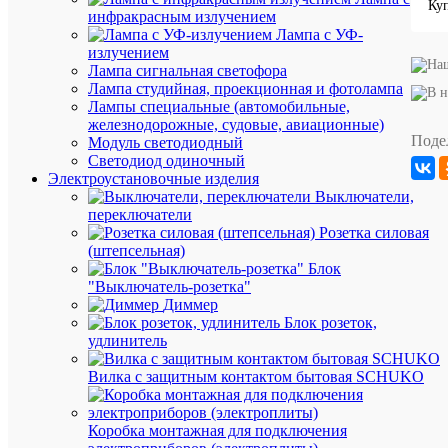
Производи
EKF
инфракрасным излучением
Серия
PROxim
Лампа с УФ-
Водостойк
излучением
Да
водозащи
Лампа сигнальная светофора
Высота,
150
Лампа студийная, проекционная и фотолампа
мм
мм
Лампы специальные (автомобильные,
Непласт
железнодорожные, судовые, авиационные)
поливин
Поде
Модуль светодиодный
Материал
(PVC-
Светодиод одиночный
U)
Электроустановочные изделия
С
Выключатели,
предупре
Нет
переключатели
информац
Розетка силовая
символом
(штепсельная)
С
Блок
предупре
Да
"Выключатель-розетка"
информац
текстом
Диммер
Кол-
Блок розеток,
во
удлинитель
в
упаковке
Вилка с защитным контактом бытовая SCHUKO
10
шт.
Единица
Коробка монтажная для подключения