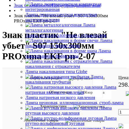
•
Знак безопасности/Предупреждающий знак
•
Лампа люминесцентная компактная
Знак пластик "Не влезай убьет" S07 150х300мм
интегрированная
PROxima EKF pn-2-07
Лампа
металлогалогенная
Знак пластик "Не влезай
Лампа металлогалогенная с отражателем
Лампа
убьет" S07 150х300мм
накаливания в форме свечи
Лампа
PROxima EKF pn-2-07
накаливания в форме шара
Лампа
накаливания с отражателем
Лампа накаливания типа Globe
Лампа
Цена
Вернуться в раздел
накаливания трубчатая
298
Лампа
Обзор товара
натриевая высокого давления
Отзывов:
Лампа натриевая низкого давления
Лампа неоновая, иллюминационная, строб-лампа
Характеристики
Лампа
ртутная высокого давления
Лампа
Характе
Все
Аналогичные товары
ртутно-вольфрамовая дуговая
характ
Лампа с