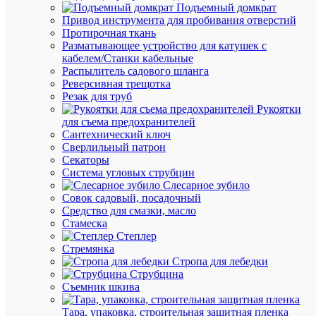
Подъемный домкрат
избранн
Привод инструмента для пробивания отверстий
Протирочная ткань
Разматывающее устройство для катушек с
К
кабелем/Станки кабельные
сравнен
Распылитель садового шланга
Реверсивная трещотка
Резак для труб
Рукоятки
для съема предохранителей
Сантехнический ключ
Сверлильный патрон
Секаторы
Система угловых струбцин
Быстры
Слесарное зубило
просмот
Совок садовый, посадочный
Знак
Средство для смазки, масло
пластик
Стамеска
"Работат
Степлер
здесь"
Стремянка
S15
Стропа для лебедки
250х250
Струбцина
PROxim
Съемник шкива
EKF
pn-
Тара, упаковка, строительная защитная пленка
2-