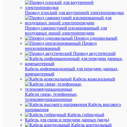
6.28
₽
/
Провод плоский для внутренней электропроводки
шт.
Провод самонесущий изолированный для
В
воздушных линий электропередачи
корзину
Провод одножильный
Провод
неизолированный
Провод акустический
В
избранн
Кабель информационный для передачи данных,
компьютерный
К
Кабель коаксиальный
сравнен
Кабели связи, телефонные,
телекоммуникационные
Кабель высокого
напряжения
Кабель гибридный
Быстры
Кабель для связи и передачи данных (медь)
просмот
Кабель контрольный