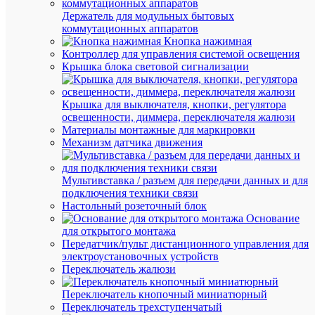
Держатель для модульных бытовых
Сп
Наве
коммутационных аппаратов
мо
Кнопка нажимная
3
Контроллер для управления системой освещения
То
мм
Крышка блока световой сигнализации
Нет
Фо
Крышка для выключателя, кнопки, регулятора
Белы
Цв
освещенности, диммера, переключателя жалюзи
Материалы монтажные для маркировки
300
Ши
Механизм датчика движения
мм
мм
Мультивставка / разъем для передачи данных и для
подключения техники связи
АН
Настольный розеточный блок
Основание
ТО
для открытого монтажа
(8)
Передатчик/пульт дистанционного управления для
электроустановочных устройств
Переключатель жалюзи
Переключатель кнопочный миниатюрный
Переключатель трехступенчатый