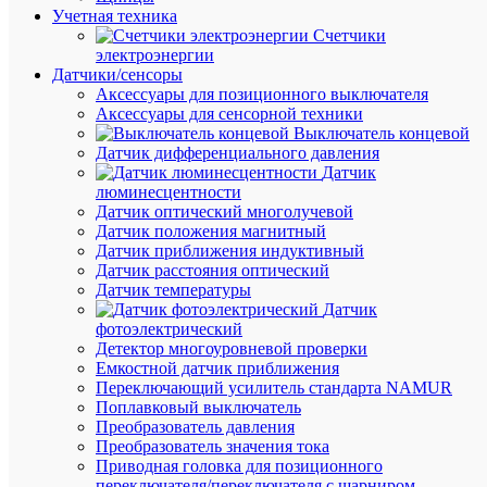
Учетная техника
В
Счетчики
избранн
электроэнергии
Датчики/сенсоры
Аксессуары для позиционного выключателя
К
Аксессуары для сенсорной техники
сравнен
Выключатель концевой
Датчик дифференциального давления
Датчик
люминесцентности
Датчик оптический многолучевой
Датчик положения магнитный
Датчик приближения индуктивный
Быстры
Датчик расстояния оптический
просмот
Датчик температуры
Наклейк
Датчик
"N"
фотоэлектрический
d20мм
Детектор многоуровневой проверки
EKF
Емкостной датчик приближения
an-
Переключающий усилитель стандарта NAMUR
2-
Поплавковый выключатель
07
Преобразователь давления
Преобразователь значения тока
Приводная головка для позиционного
В
переключателя/переключателя с шарниром