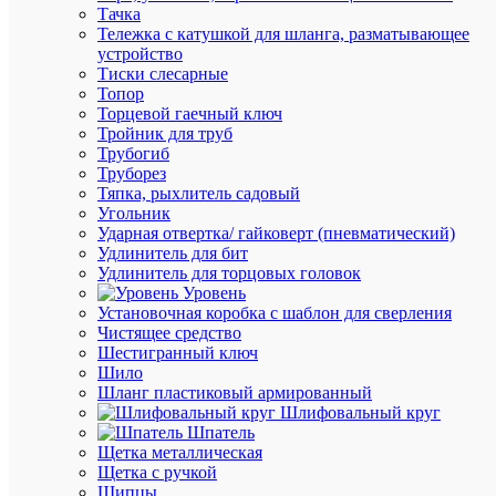
Тачка
01
Тележка с катушкой для шланга, разматывающее
устройство
Тиски слесарные
В
Топор
наличии
Торцевой гаечный ключ
(42
Тройник для труб
шт.)
Трубогиб
Артикул
Труборез
pn-
Тяпка, рыхлитель садовый
2-
Угольник
01
Ударная отвертка/ гайковерт (пневматический)
Бренд
Удлинитель для бит
EKF
Удлинитель для торцовых головок
Цена:
Уровень
294.25
Установочная коробка с шаблон для сверления
₽
Чистящее средство
/
Шестигранный ключ
шт.
Шило
Шланг пластиковый армированный
Шлифовальный круг
В
Шпатель
корзину
Щетка металлическая
Щетка с ручкой
Щипцы