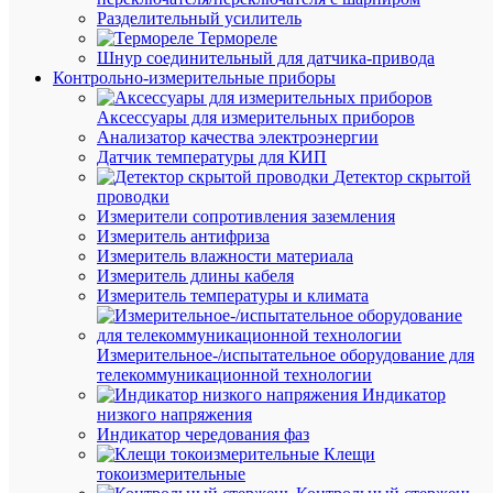
наличии
Разделительный усилитель
(1450
Термореле
шт.)
Шнур соединительный для датчика-привода
Артикул
Контрольно-измерительные приборы
an-
2-
Аксессуары для измерительных приборов
07
Анализатор качества электроэнергии
Бренд
Датчик температуры для КИП
EKF
Детектор скрытой
Цена:
проводки
5.22
Измерители сопротивления заземления
₽
Измеритель антифриза
/
Измеритель влажности материала
шт.
Измеритель длины кабеля
Измеритель температуры и климата
В
корзину
Измерительное-/испытательное оборудование для
телекоммуникационной технологии
Индикатор
низкого напряжения
В
Индикатор чередования фаз
избранн
Клещи
токоизмерительные