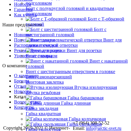
Новости
Болт с полукруглой головкой и квадратным
Гарантия
подголовком
Как купить
Болт с Т-образной
головкой
Наши предложения
Болт с
Новинки
шестигранной головкой
Популярные товары
Винт для
Распродажи и скидки
пневматической отвертки
Рекомендуемые товары
Винт для розетки
Уцененные товары
Винт с кольцом
Винт с накатанной
О компании
головкой
Винт с шестигранным отверстием в головке
О компании
Винт самонарезающий
Бренды
Винтовая заклепка
Отзывы
Втулка изолирующая
Новости
Втулка резьбовая
Каталог
Гайка барашковая
Вопрос ответ
Гайка длинная
Контакты
Гайка закладная
Гайка квадратная
Гайка колпачковая
+7 (964) 308-52-52
Гайка скользящая
Copyright 2019-2021 © Интернет-
Email:
info@arctic-svet.ru
Гайка скоростная