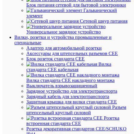
В
Блок питания сетевой для бытовой электроники
избранн
Гальванический
элемент
Сетевой шнур питания
К
сравнен
Универсальное зарядное устройство
Вилки, розетки и устройства промышленные и
специальные
Адаптер для автомобильной розетки
Аксессуары для штепсельных разъемов CEE
Блок розеток стандарта CEE
Вилка
стандарта CEE кабельная
Быстры
просмот
Вилка стандарта CEE накладного монтажа
Наклейк
Выключатель взрывозащищенный
"220В"
Зарядное устройство для электротранспорта
20х40мм
Зарядный кабель для электротранспорта
PROxim
Защитная крышка для вилки стандарта CEE
EKF
Разъем
an-
штепсельный круглый силовой
2-
Розетка
18
встроенная стандарта CEE
Розетка декоративная стандартов CEE/SCHUKO