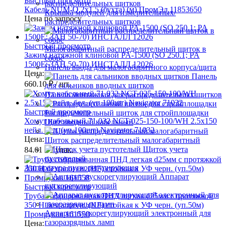
Быстрый просмотр
Кабель NUM-О 2х1.5 (бухта) (м) ПромЭл 11853650
Крышка модулей для измерительных/
Цена по запросу
распределительных щитков
Быстрый просмотр
Малогабаритный распределительный щиток в
Зажим натяжной клиновой PA-1500 (SO 250.1; PA
сборе
1500E; ЗАН 50-70) ИНСТАЛЛ 12026
Панель ввода для малогабаритного корпуса/щита
Цена:
Панель
660.10 ₽
/ шт.
для сальников вводных щитков
Панель монтажная для распределительных щитков
Быстрый просмотр
Распределительный щиток для стройплощадки
Хомут кабельный 71 032 NCT-025-150-100/WH 2.5х150
Щит вводный кабельный
нейл. бел. (уп.100шт) Navigator 71032
Цена:
Щиток распределительный малогабаритный
Щиток учета
84.61 ₽
/ упак.
пустотелый
Аппаратура пускорегулирующая
Аппарат
пускорегулирующий
Быстрый просмотр
Труба гофрированная ПНД легкая d25мм с протяжкой
350 Н безгалоген. (HF) стойкая к УФ черн. (уп.50м)
Аппарат пускорегулирующий электронный для
Промрукав 161558
газоразрядных ламп
Цена: