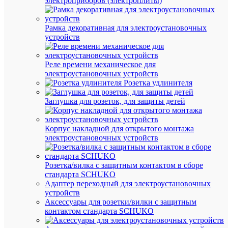
измерени
электроприборов (электроплиты)
штук
Рамка декоративная для электроустановочных
устройств
Реле времени механическое для
Вес
электроустановочных устройств
и
Розетка удлинителя
габа
Заглушка для розеток, для защиты детей
Дл
299
(мм
Корпус накладной для открытого монтажа
Вы
электроустановочных устройств
0.1
(мм
Ши
139
Розетка/вилка с защитным контактом в сборе
(мм
стандарта SCHUKO
Адаптер переходный для электроустановочных
Ве
51
устройств
(гр
Аксессуары для розетки/вилки с защитным
контактом стандарта SCHUKO
Про