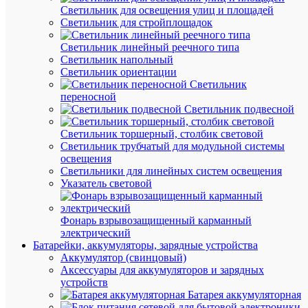
Светильник для освещения улиц и площадей
Светильник для стройплощадок
В
Светильник линейный реечного типа
наличии
Светильник напольный
(538
Светильник ориентации
шт.)
Светильник
Артикул
переносной
an-
Светильник подвесной
1-
00
Светильник торшерный, столбик световой
Бренд
Светильник трубчатый для модульной системы
EKF
освещения
Цена:
Светильники для линейных систем освещения
55.26
Указатель световой
₽
/
шт.
Фонарь взрывозащищенный карманный
электрический
Батарейки, аккумуляторы, зарядные устройства
В
Аккумулятор (свинцовый)
корзину
Аксессуары для аккумуляторов и зарядных
устройств
Батарея аккумуляторная