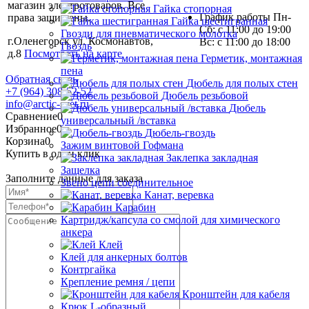
магазин электротоваров. Все
Гайка стопорная
График работы Пн-
права защищены.
Гайка шестигранная
Сб: с 11:00 до 19:00
Гвозди для пневматического молотка
г.Оленегорск ул. Космонавтов,
Вс: с 11:00 до 18:00
Гвоздь
д.8
Посмотреть на карте
Герметик, монтажная
пена
Обратная связь
Дюбель для полых стен
+7 (964) 308-52-52
Дюбель резьбовой
info@arctic-svet.ru
Дюбель
Сравнение
0
универсальный /вставка
Избранное
0
Дюбель-гвоздь
Корзина
0
Зажим винтовой Гофмана
Купить в один клик
Заклепка закладная
Защелка
Заполните данные для заказа
Звено цепи соединительное
Канат, веревка
Карабин
Картридж/капсула со смолой для химического
анкера
Клей
Клей для анкерных болтов
Контргайка
Крепление ремня / цепи
Кронштейн для кабеля
Крюк L-образный