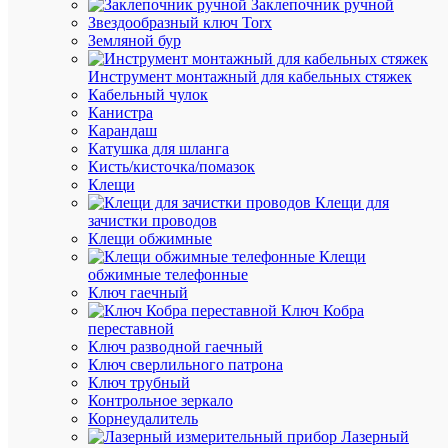
Заклепочник ручной
Звездообразный ключ Torx
В
Земляной бур
наличии
(3
Инструмент монтажный для кабельных стяжек
шт.)
Кабельный чулок
Артикул
Канистра
56-
Карандаш
0054
Катушка для шланга
Бренд
Кисть/кисточка/помазок
Rexant
Клещи
Цена:
Клещи для
25.36
зачистки проводов
₽
Клещи обжимные
/
Клещи
шт.
обжимные телефонные
Ключ гаечный
Ключ Кобра
В
переставной
корзину
Ключ разводной гаечный
Ключ сверлильного патрона
Ключ трубный
Контрольное зеркало
В
Корнеудалитель
избранн
Лазерный