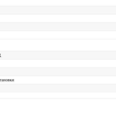
R
тановки