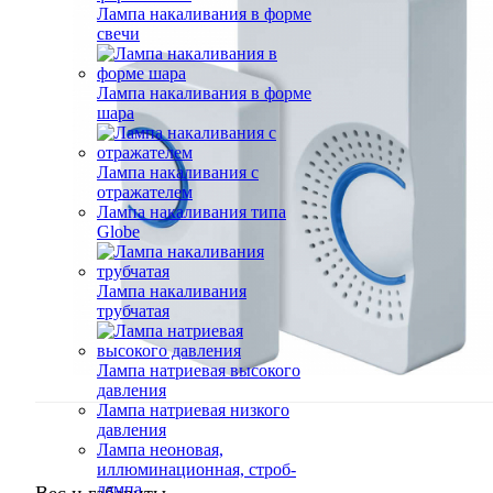
Лампа накаливания в форме
свечи
Лампа накаливания в форме
шара
Лампа накаливания с
отражателем
Лампа накаливания типа
Globe
Лампа накаливания
трубчатая
Лампа натриевая высокого
давления
Лампа натриевая низкого
давления
Лампа неоновая,
иллюминационная, строб-
лампа
Вес и габариты