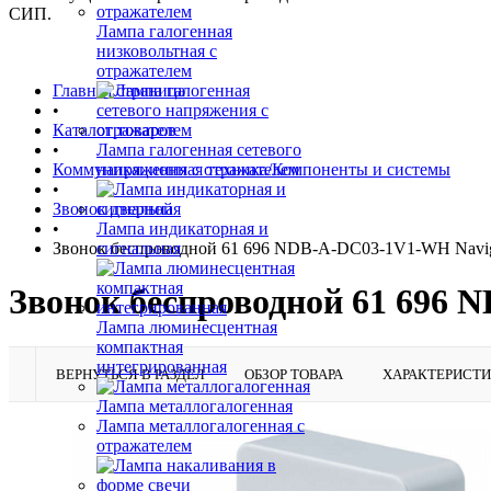
СИП.
Лампа галогенная
низковольтная с
отражателем
Главная страница
•
Каталог товаров
•
Лампа галогенная сетевого
Коммуникационная техника/Компоненты и системы
напряжения с отражателем
•
Звонок дверной
•
Лампа индикаторная и
Звонок беспроводной 61 696 NDB-A-DC03-1V1-WH Navig
сигнальная
Звонок беспроводной 61 696 
Лампа люминесцентная
компактная
интегрированная
ВЕРНУТЬСЯ В РАЗДЕЛ
ОБЗОР ТОВАРА
ХАРАКТЕРИСТ
Лампа металлогалогенная
Лампа металлогалогенная с
отражателем