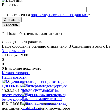
Ваше имя
Я согласен на
обработку персональных данных.
*
*
- Поля, обязательные для заполнения
Сообщение отправлено
Ваше сообщение успешно отправлено. В ближайшее время с Ва
Закрыть окно
с 11:00 до 19:00
0
0
0
В корзине
пока пусто
Каталог товаров
Наши новости
Лампы
Лампа светодиодная
15.02.2021
Модели светодиодных
прожекторов СДО 06 IEK®: теперь в
Лампа люминесцентная
белом корпусе
IEK GROUP расширяет модельный ряд
популярных светодиодных прожекторов