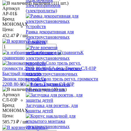
подключения
В наличии (111 шт.)
электроприборов
Артикул
(электроплиты)
АР-01Б
Бренд
МОНОМАХ
Цена:
Рамка декоративная для
452.47 ₽
/ шт.
электроустановочных
В корзину
устройств
В избранное
К
сравнению
Реле времени механическое
Быстрый просмотр
для электроустановочных
Звонок проводной Соло трель регул. громкости
устройств
220В 80-90дБА бел. Тритон СЛ-03Р
В наличии (40 шт.)
Розетка удлинителя
Артикул
СЛ-03Р
Бренд
Заглушка для розеток, для
МОНОМАХ
защиты детей
Цена:
585.73 ₽
/ шт.
В корзину