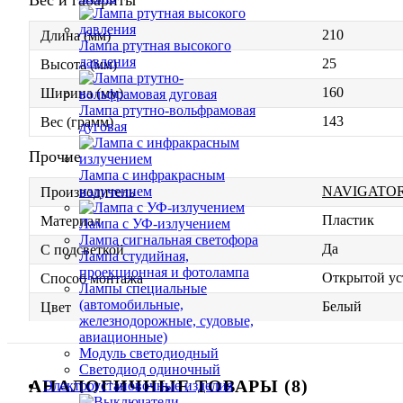
210
Длина (мм)
Лампа ртутная высокого
давления
25
Высота (мм)
160
Ширина (мм)
Лампа ртутно-вольфрамовая
143
Вес (грамм)
дуговая
Прочие
Лампа с инфракрасным
NAVIGATO
излучением
Производитель
Пластик
Материал
Лампа с УФ-излучением
Лампа сигнальная светофора
Да
С подсветкой
Лампа студийная,
проекционная и фотолампа
Открытой ус
Способ монтажа
Лампы специальные
(автомобильные,
Белый
Цвет
железнодорожные, судовые,
авиационные)
Модуль светодиодный
Светодиод одиночный
АНАЛОГИЧНЫЕ ТОВАРЫ (8)
Электроустановочные изделия