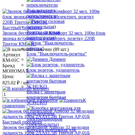
Выключатели,
переключатели
Быстрый просмотр
Розетка силовая
Звонок беспроводной Комфорт 32 мел. 100м блок
(штепсельная)
звонка вставляется в электрич. розетку 220В
Тритон КМ-01С
В наличии (89 шт.)
Блок "Выключатель-розетка"
Артикул
Диммер
КМ-01С
Бренд
Блок розеток, удлинитель
МОНОМАХ
Цена:
825.02 ₽
/ шт.
В корзину
Вилка с защитным
контактом бытовая
В избранное
К
SCHUKO
сравнению
Быстрый просмотр
Звонок беспроводной Ариозо 32 мелодии
Коробка монтажная для
дальность 100м 2ААх1.5В Тритон АР-01Б