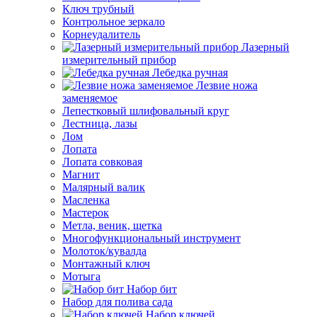
Ключ трубный
Контрольное зеркало
Корнеудалитель
Лазерный
измерительный прибор
Лебедка ручная
Лезвие ножа
заменяемое
Лепестковый шлифовальный круг
Лестница, лазы
Лом
Лопата
Лопата совковая
Магнит
Малярный валик
Масленка
Мастерок
Метла, веник, щетка
Многофункциональный инструмент
Молоток/кувалда
Монтажный ключ
Мотыга
Набор бит
Набор для полива сада
Набор ключей