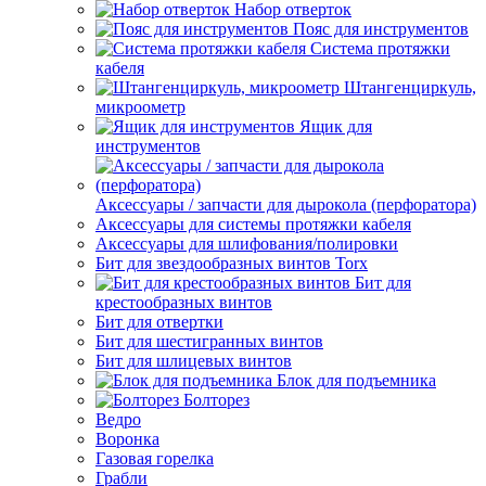
Набор отверток
Пояс для инструментов
Система протяжки
кабеля
Штангенциркуль,
микроометр
Ящик для
инструментов
Аксессуары / запчасти для дырокола (перфоратора)
Аксессуары для системы протяжки кабеля
Аксессуары для шлифования/полировки
Бит для звездообразных винтов Torx
Бит для
крестообразных винтов
Бит для отвертки
Бит для шестигранных винтов
Бит для шлицевых винтов
Блок для подъемника
Болторез
Ведро
Воронка
Газовая горелка
Грабли