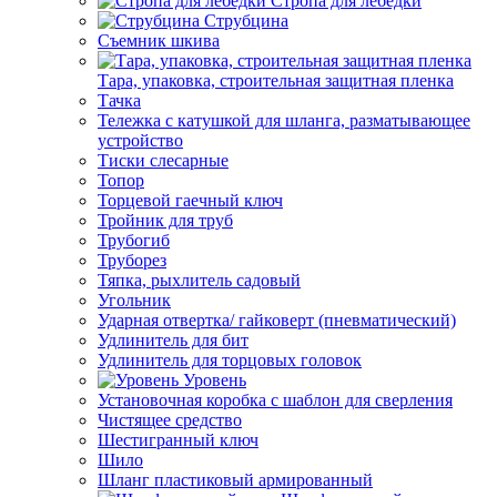
Стропа для лебедки
Струбцина
Съемник шкива
Тара, упаковка, строительная защитная пленка
Тачка
Тележка с катушкой для шланга, разматывающее
устройство
Тиски слесарные
Топор
Торцевой гаечный ключ
Тройник для труб
Трубогиб
Труборез
Тяпка, рыхлитель садовый
Угольник
Ударная отвертка/ гайковерт (пневматический)
Удлинитель для бит
Удлинитель для торцовых головок
Уровень
Установочная коробка с шаблон для сверления
Чистящее средство
Шестигранный ключ
Шило
Шланг пластиковый армированный