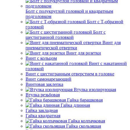
Болт с полукруглой головкой и квадратным
подголовком
Болт с Т-образной
головкой
Болт с
шестигранной головкой
Винт для
пневматической отвертки
Винт для розетки
Винт с кольцом
Винт с накатанной
головкой
Винт с шестигранным отверстием в головке
Винт самонарезающий
Винтовая заклепка
Втулка изолирующая
Втулка резьбовая
Гайка барашковая
Гайка длинная
Гайка закладная
Гайка квадратная
Гайка колпачковая
Гайка скользящая