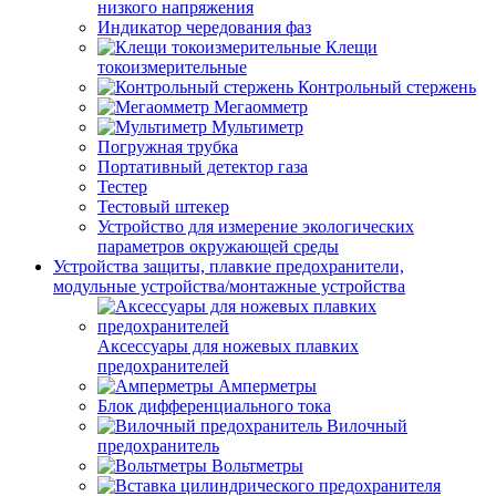
низкого напряжения
Индикатор чередования фаз
Клещи
токоизмерительные
Контрольный стержень
Мегаомметр
Мультиметр
Погружная трубка
Портативный детектор газа
Тестер
Тестовый штекер
Устройство для измерение экологических
параметров окружающей среды
Устройства защиты, плавкие предохранители,
модульные устройства/монтажные устройства
Аксессуары для ножевых плавких
предохранителей
Амперметры
Блок дифференциального тока
Вилочный
предохранитель
Вольтметры