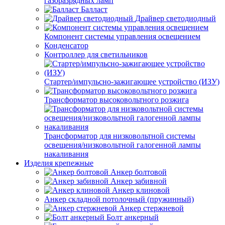
газоразрядных ламп
Балласт
Драйвер светодиодный
Компонент системы управления освещением
Конденсатор
Контроллер для светильников
Стартер/импульсно-зажигающее устройство (ИЗУ)
Трансформатор высоковольтного розжига
Трансформатор для низковольтной системы
освещения/низковольтной галогенной лампы
накаливания
Изделия крепежные
Анкер болтовой
Анкер забивной
Анкер клиновой
Анкер складной потолочный (пружинный)
Анкер стержневой
Болт анкерный