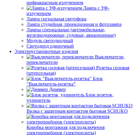
инфракрасным излучением
Лампа с УФ-
излучением
Лампа сигнальная светофора
Лампа студийная, проекционная и фотолампа
Лампы специальные (автомобильные,
железнодорожные, судовые, авиационные)
Модуль светодиодный
Светодиод одиночный
Электроустановочные изделия
Выключатели,
переключатели
Розетка силовая
(штепсельная)
Блок
"Выключатель-розетка"
Диммер
Блок розеток,
удлинитель
Вилка с защитным контактом бытовая SCHUKO
Коробка монтажная для подключения
электроприборов (электроплиты)