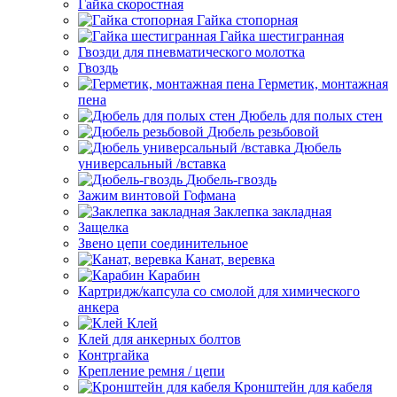
Гайка скоростная
Гайка стопорная
Гайка шестигранная
Гвозди для пневматического молотка
Гвоздь
Герметик, монтажная
пена
Дюбель для полых стен
Дюбель резьбовой
Дюбель
универсальный /вставка
Дюбель-гвоздь
Зажим винтовой Гофмана
Заклепка закладная
Защелка
Звено цепи соединительное
Канат, веревка
Карабин
Картридж/капсула со смолой для химического
анкера
Клей
Клей для анкерных болтов
Контргайка
Крепление ремня / цепи
Кронштейн для кабеля