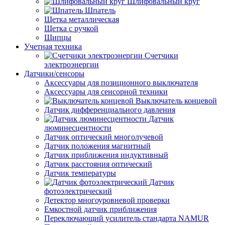
Шлифовальный круг
Шпатель
Щетка металлическая
Щетка с ручкой
Щипцы
Учетная техника
Счетчики
электроэнергии
Датчики/сенсоры
Аксессуары для позиционного выключателя
Аксессуары для сенсорной техники
Выключатель концевой
Датчик дифференциального давления
Датчик
люминесцентности
Датчик оптический многолучевой
Датчик положения магнитный
Датчик приближения индуктивный
Датчик расстояния оптический
Датчик температуры
Датчик
фотоэлектрический
Детектор многоуровневой проверки
Емкостной датчик приближения
Переключающий усилитель стандарта NAMUR