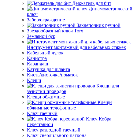
Держатель для бит
Динамометрический
ключ
Забор/ограждение
Заклепочник ручной
Звездообразный ключ Torx
Земляной бур
Инструмент монтажный для кабельных стяжек
Кабельный чулок
Канистра
Карандаш
Катушка для шланга
Кисть/кисточка/помазок
Клещи
Клещи для
зачистки проводов
Клещи обжимные
Клещи
обжимные телефонные
Ключ гаечный
Ключ Кобра
переставной
Ключ разводной гаечный
Ключ сверлильного патрона