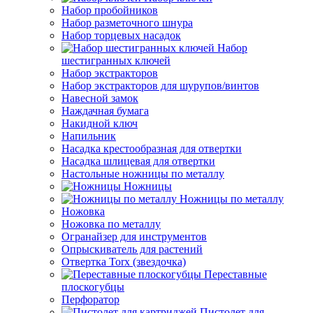
Набор пробойников
Набор разметочного шнура
Набор торцевых насадок
Набор
шестигранных ключей
Набор экстракторов
Набор экстракторов для шурупов/винтов
Навесной замок
Наждачная бумага
Накидной ключ
Напильник
Насадка крестообразная для отвертки
Насадка шлицевая для отвертки
Настольные ножницы по металлу
Ножницы
Ножницы по металлу
Ножовка
Ножовка по металлу
Огранайзер для инструментов
Опрыскиватель для растений
Отвертка Torx (звездочка)
Переставные
плоскогубцы
Перфоратор
Пистолет для