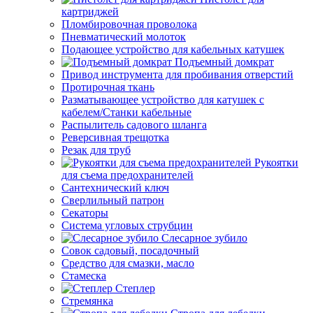
картриджей
Пломбировочная проволока
Пневматический молоток
Подающее устройство для кабельных катушек
Подъемный домкрат
Привод инструмента для пробивания отверстий
Протирочная ткань
Разматывающее устройство для катушек с
кабелем/Станки кабельные
Распылитель садового шланга
Реверсивная трещотка
Резак для труб
Рукоятки
для съема предохранителей
Сантехнический ключ
Сверлильный патрон
Секаторы
Система угловых струбцин
Слесарное зубило
Совок садовый, посадочный
Средство для смазки, масло
Стамеска
Степлер
Стремянка