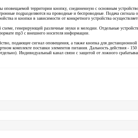
лы оповещаемой территории кнопку, соединенную с основным устройств
ктронные подразделяются на проводные и беспроводные. Подача сигнала
ойства и кнопки в зависимости от конкретного устройства осуществляет
й схеме, генерирующей различные звуки и мелодии. Отдельные устройст
 формате mp3 с внешнего носителя информации.
Ы
йство, подающее сигнал оповещения, а также кнопка для дистанционной
ртном комплекте поставки элементов питания. Дальность действия - 150
я отдельно). Индивидуальный канал связи с защитой от ложного срабатыв