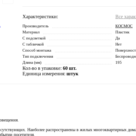
Характеристики:
Все хара
Производитель
КОСМОС
Материал
Пластик
С подсветкой
Да
С табличкой
Нет
Способ монтажа
Поверхнос
Тип подключения
Беспроводн
Длина (мм)
195
Кол-во в упаковке:
60 шт.
Единица измерения:
штук
повещения.
сутствующих. Наиболее распространены в жилых многоквартирных дома
ибытии посетителя.