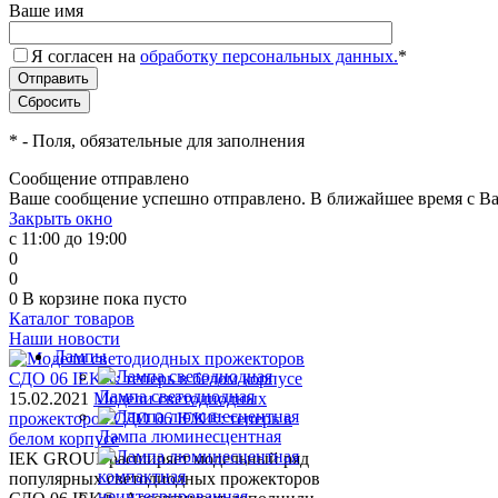
Ваше имя
Я согласен на
обработку персональных данных.
*
*
- Поля, обязательные для заполнения
Сообщение отправлено
Ваше сообщение успешно отправлено. В ближайшее время с Ва
Закрыть окно
с 11:00 до 19:00
0
0
0
В корзине
пока пусто
Каталог товаров
Наши новости
Лампы
Лампа светодиодная
15.02.2021
Модели светодиодных
прожекторов СДО 06 IEK®: теперь в
Лампа люминесцентная
белом корпусе
IEK GROUP расширяет модельный ряд
популярных светодиодных прожекторов