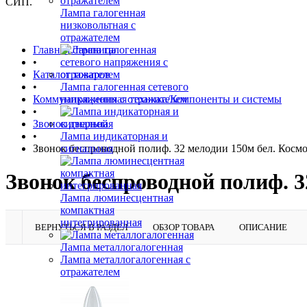
СИП.
Лампа галогенная
низковольтная с
отражателем
Главная страница
•
Каталог товаров
•
Лампа галогенная сетевого
Коммуникационная техника/Компоненты и системы
напряжения с отражателем
•
Звонок дверной
•
Лампа индикаторная и
Звонок беспроводной полиф. 32 мелодии 150м бел. Ко
сигнальная
Звонок беспроводной полиф. 
Лампа люминесцентная
компактная
интегрированная
ВЕРНУТЬСЯ В РАЗДЕЛ
ОБЗОР ТОВАРА
ОПИСАНИЕ
Лампа металлогалогенная
Лампа металлогалогенная с
отражателем