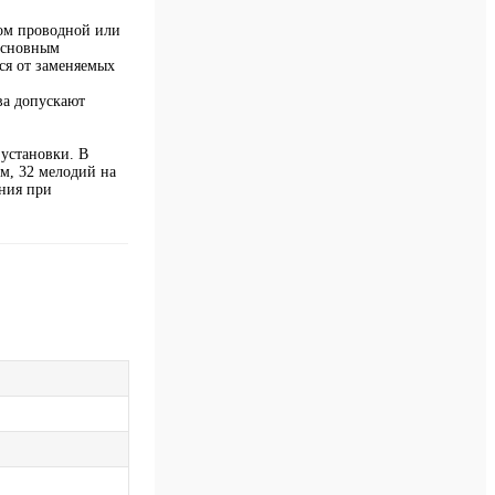
ом проводной или
 основным
ся от заменяемых
ва допускают
 установки. В
 м, 32 мелодий на
ания при