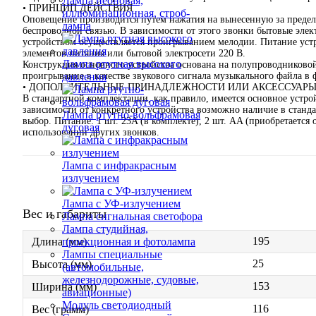
Лампа неоновая,
• ПРИНЦИП ДЕЙСТВИЯ
иллюминационная, строб-
Оповещение производится путем нажатия на вынесенную за преде
лампа
беспроводной связью. В зависимости от этого звонки бытовые эле
устройством осуществляется проигрыванием мелодии. Питание устр
элементов питания или бытовой электросети 220 В.
Лампа ртутная высокого
Конструкция основного устройства основана на полупроводниково
проигрывание в качестве звукового сигнала музыкального файла в
давления
• ДОПОЛНИТЕЛЬНЫЕ ПРИНАДЛЕЖНОСТИ ИЛИ АКСЕССУАР
В стандартной комплектации, как правило, имеется основное устро
зависимости от конкретного устройства возможно наличие в станда
Лампа ртутно-вольфрамовая
выбор. Питание: 1 шт. 23A (в комплекте), 2 шт. AA (приобретаетс
дуговая
использовании других звонков.
Лампа с инфракрасным
излучением
Лампа с УФ-излучением
Вес и габариты
Лампа сигнальная светофора
Лампа студийная,
195
проекционная и фотолампа
Длина (мм)
Лампы специальные
25
Высота (мм)
(автомобильные,
железнодорожные, судовые,
153
Ширина (мм)
авиационные)
Модуль светодиодный
116
Вес (грамм)