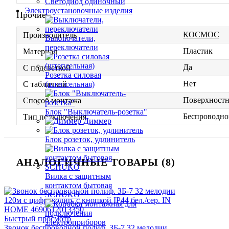
Светодиод одиночный
Электроустановочные изделия
Прочие
КОСМОС
Производитель
Выключатели,
переключатели
Пластик
Материал
Да
С подсветкой
Розетка силовая
Нет
(штепсельная)
С табличкой
Поверхност
Способ монтажа
Блок "Выключатель-розетка"
Беспроводно
Тип подключения
Диммер
Блок розеток, удлинитель
АНАЛОГИЧНЫЕ ТОВАРЫ (8)
Вилка с защитным
контактом бытовая
SCHUKO
Быстрый просмотр
Звонок беспроводной полиф. ЗБ-7 32 мелодии