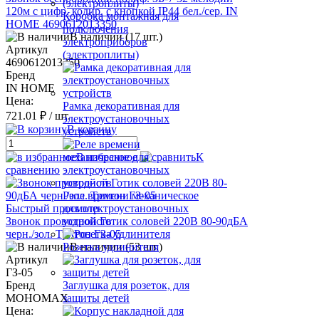
120м с цифр. кодир. с кнопкой IP44 бел./сер. IN
Коробка монтажная для
HOME 4690612013350
подключения
В наличии (17 шт.)
электроприборов
Артикул
(электроплиты)
4690612013350
Бренд
IN HOME
Цена:
Рамка декоративная для
721.01 ₽
/ шт.
электроустановочных
В корзину
устройств
В избранное
К
сравнению
Реле времени механическое
Быстрый просмотр
для электроустановочных
Звонок проводной Готик соловей 220В 80-90дБА
устройств
черн./зол. Тритон ГЗ-05
В наличии (53 шт.)
Розетка удлинителя
Артикул
ГЗ-05
Бренд
Заглушка для розеток, для
МОНОМАХ
защиты детей
Цена: