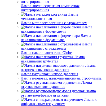
Лампа люминесцентная компактная
интегрированная
Лампа
металлогалогенная
Лампа металлогалогенная с отражателем
Лампа
накаливания в форме свечи
Лампа
накаливания в форме шара
Лампа
накаливания с отражателем
Лампа накаливания типа Globe
Лампа
накаливания трубчатая
Лампа
натриевая высокого давления
Лампа натриевая низкого давления
Лампа неоновая, иллюминационная, строб-лампа
Лампа
ртутная высокого давления
Лампа
ртутно-вольфрамовая дуговая
Лампа с
инфракрасным излучением