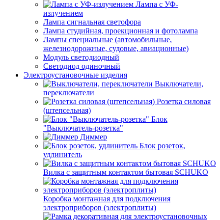
Лампа с УФ-
излучением
Лампа сигнальная светофора
Лампа студийная, проекционная и фотолампа
Лампы специальные (автомобильные,
железнодорожные, судовые, авиационные)
Модуль светодиодный
Светодиод одиночный
Электроустановочные изделия
Выключатели,
переключатели
Розетка силовая
(штепсельная)
Блок
"Выключатель-розетка"
Диммер
Блок розеток,
удлинитель
Вилка с защитным контактом бытовая SCHUKO
Коробка монтажная для подключения
электроприборов (электроплиты)