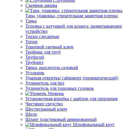
Струбцина
Съемник шкива
Тара, упаковка, строительная защитная пленка
Тачка
Тележка с катушкой для шланга, разматывающее
устройство
Тиски слесарные
Топор
Торцевой гаечный ключ
Тройник для труб
Трубогиб
Труборез
Тяпка, рыхлитель садовый
Угольник
Ударная отвертка/ гайковерт (пневматический)
Удлинитель для бит
Удлинитель для торцовых головок
Уровень
Установочная коробка с шаблон для сверления
Чистящее средство
Шестигранный ключ
Шило
Шланг пластиковый армированный
Шлифовальный круг