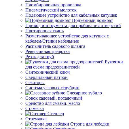
Пломбировочная проволока
Пневматический молоток
Подающее устройство для кабельных катушек
Подъемный домкрат
Привод инструмента для пробивания отверстий
Протирочная ткань
Разматывающее устройство для катушек с
кабелем/Станки кабельные
Распылитель садового шланга
Реверсивная трещотка
Резак для труб
Рукоятки
для съема предохранителей
Сантехнический ключ
Сверлильный патрон
Секаторы
Система угловых струбцин
Слесарное зубило
Совок садовый, посадочный
Средство для смазки, масло
Стамеска
Степлер
Стремянка
Стропа для лебедки