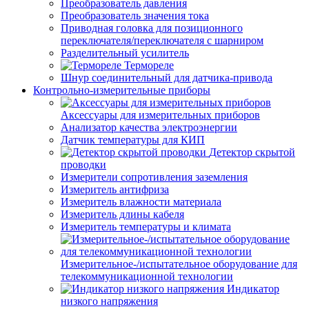
Преобразователь давления
Преобразователь значения тока
Приводная головка для позиционного
переключателя/переключателя с шарниром
Разделительный усилитель
Термореле
Шнур соединительный для датчика-привода
Контрольно-измерительные приборы
Аксессуары для измерительных приборов
Анализатор качества электроэнергии
Датчик температуры для КИП
Детектор скрытой
проводки
Измерители сопротивления заземления
Измеритель антифриза
Измеритель влажности материала
Измеритель длины кабеля
Измеритель температуры и климата
Измерительное-/испытательное оборудование для
телекоммуникационной технологии
Индикатор
низкого напряжения