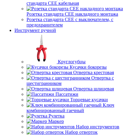
стандарта СЕЕ кабельная
Розетка стандарта СЕЕ накладного монтажа
Розетка стандарта СЕЕ с выключателем, с
предохранителем
Инструмент ручной
Круглогубцы
Кусачки бокорезы
Отвертка крестовая
Отвертка с
шестигранником
Отвертка шлицевая
Пассатижи
Торцевые кусачки
Ключ
комбинированный гаечный
Рулетка
Маркер
Набор инструментов
Набор отверток