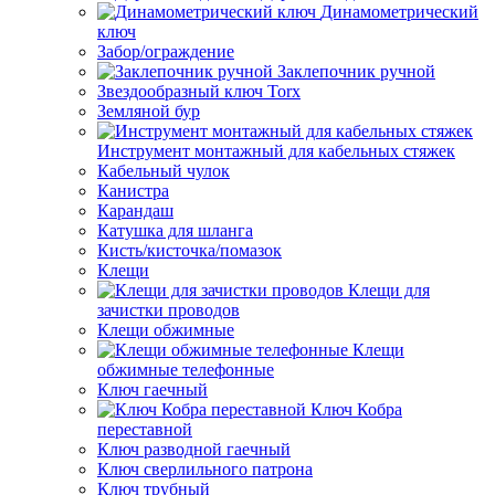
Динамометрический
ключ
Забор/ограждение
Заклепочник ручной
Звездообразный ключ Torx
Земляной бур
Инструмент монтажный для кабельных стяжек
Кабельный чулок
Канистра
Карандаш
Катушка для шланга
Кисть/кисточка/помазок
Клещи
Клещи для
зачистки проводов
Клещи обжимные
Клещи
обжимные телефонные
Ключ гаечный
Ключ Кобра
переставной
Ключ разводной гаечный
Ключ сверлильного патрона
Ключ трубный