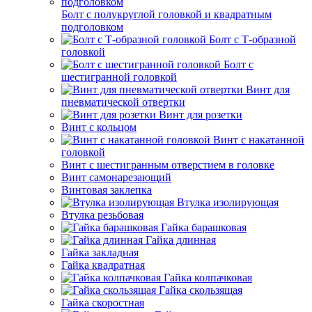
Болт с полукруглой головкой и квадратным
подголовком
Болт с Т-образной
головкой
Болт с
шестигранной головкой
Винт для
пневматической отвертки
Винт для розетки
Винт с кольцом
Винт с накатанной
головкой
Винт с шестигранным отверстием в головке
Винт самонарезающий
Винтовая заклепка
Втулка изолирующая
Втулка резьбовая
Гайка барашковая
Гайка длинная
Гайка закладная
Гайка квадратная
Гайка колпачковая
Гайка скользящая
Гайка скоростная