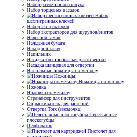
Набор разметочного шнура
Набор торцевых насадок
Набор
шестигранных ключей
Набор экстракторов
Набор экстракторов для шурупов/винтов
Навесной замок
Наждачная бумага
Накидной ключ
Напильник
Насадка крестообразная для отвертки
Насадка шлицевая для отвертки
Настольные ножницы по металлу
Ножницы
Ножницы по металлу
Ножовка
Ножовка по металлу
Огранайзер для инструментов
Опрыскиватель для растений
Отвертка Torx (звездочка)
Переставные
плоскогубцы
Перфоратор
Пистолет для
картриджей