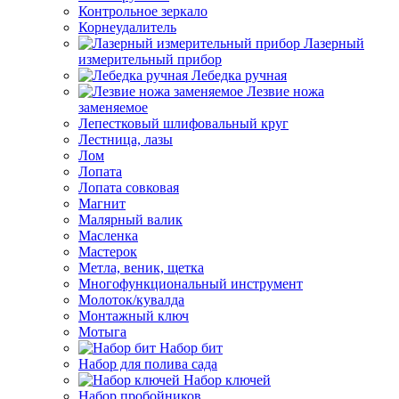
Контрольное зеркало
Корнеудалитель
Лазерный
измерительный прибор
Лебедка ручная
Лезвие ножа
заменяемое
Лепестковый шлифовальный круг
Лестница, лазы
Лом
Лопата
Лопата совковая
Магнит
Малярный валик
Масленка
Мастерок
Метла, веник, щетка
Многофункциональный инструмент
Молоток/кувалда
Монтажный ключ
Мотыга
Набор бит
Набор для полива сада
Набор ключей
Набор пробойников