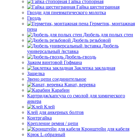
Гайка стопорная
Гайка шестигранная
Гвозди для пневматического молотка
Гвоздь
Герметик, монтажная
пена
Дюбель для полых стен
Дюбель резьбовой
Дюбель
универсальный /вставка
Дюбель-гвоздь
Зажим винтовой Гофмана
Заклепка закладная
Защелка
Звено цепи соединительное
Канат, веревка
Карабин
Картридж/капсула со смолой для химического
анкера
Клей
Клей для анкерных болтов
Контргайка
Крепление ремня / цепи
Кронштейн для кабеля
Крюк L-образный