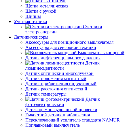
Шпатель
Щетка металлическая
Щетка с ручкой
Щипцы
Учетная техника
Счетчики
электроэнергии
Датчики/сенсоры
Аксессуары для позиционного выключателя
Аксессуары для сенсорной техники
Выключатель концевой
Датчик дифференциального давления
Датчик
люминесцентности
Датчик оптический многолучевой
Датчик положения магнитный
Датчик приближения индуктивный
Датчик расстояния оптический
Датчик температуры
Датчик
фотоэлектрический
Детектор многоуровневой проверки
Емкостной датчик приближения
Переключающий усилитель стандарта NAMUR
Поплавковый выключатель