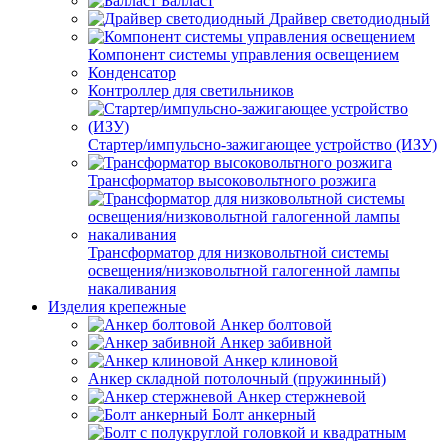
Балласт
Драйвер светодиодный
Компонент системы управления освещением
Конденсатор
Контроллер для светильников
Стартер/импульсно-зажигающее устройство (ИЗУ)
Трансформатор высоковольтного розжига
Трансформатор для низковольтной системы
освещения/низковольтной галогенной лампы
накаливания
Изделия крепежные
Анкер болтовой
Анкер забивной
Анкер клиновой
Анкер складной потолочный (пружинный)
Анкер стержневой
Болт анкерный