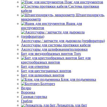
Пояс для инструментов
Система протяжки
кабеля
Штангенциркуль,
микроометр
Ящик для
инструментов
Аксессуары / запчасти для дырокола (перфоратора)
Аксессуары для системы протяжки кабеля
Аксессуары для шлифования/полировки
Бит для звездообразных винтов Torx
Бит для
крестообразных винтов
Бит для отвертки
Бит для шестигранных винтов
Бит для шлицевых винтов
Блок для подъемника
Болторез
Ведро
Воронка
Газовая горелка
Грабли
Держатель для бит