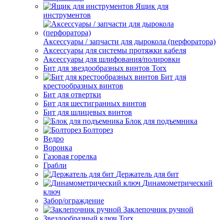
Ящик для
инструментов
Аксессуары / запчасти для дырокола (перфоратора)
Аксессуары для системы протяжки кабеля
Аксессуары для шлифования/полировки
Бит для звездообразных винтов Torx
Бит для
крестообразных винтов
Бит для отвертки
Бит для шестигранных винтов
Бит для шлицевых винтов
Блок для подъемника
Болторез
Ведро
Воронка
Газовая горелка
Грабли
Держатель для бит
Динамометрический
ключ
Забор/ограждение
Заклепочник ручной
Звездообразный ключ Torx