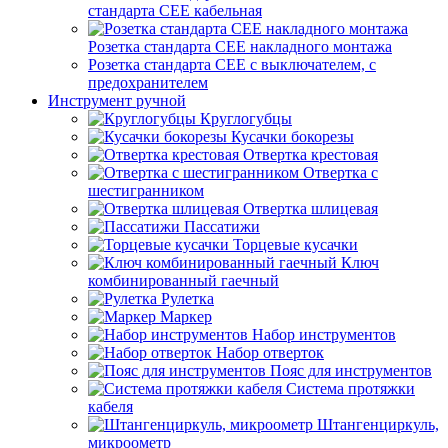
стандарта СЕЕ кабельная
Розетка стандарта СЕЕ накладного монтажа
Розетка стандарта СЕЕ с выключателем, с
предохранителем
Инструмент ручной
Круглогубцы
Кусачки бокорезы
Отвертка крестовая
Отвертка с
шестигранником
Отвертка шлицевая
Пассатижи
Торцевые кусачки
Ключ
комбинированный гаечный
Рулетка
Маркер
Набор инструментов
Набор отверток
Пояс для инструментов
Система протяжки
кабеля
Штангенциркуль,
микроометр