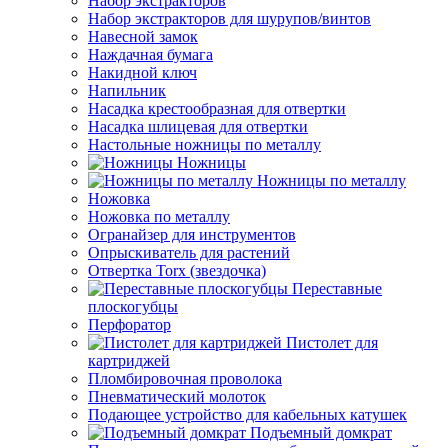
Набор экстракторов
Набор экстракторов для шурупов/винтов
Навесной замок
Наждачная бумага
Накидной ключ
Напильник
Насадка крестообразная для отвертки
Насадка шлицевая для отвертки
Настольные ножницы по металлу
Ножницы
Ножницы по металлу
Ножовка
Ножовка по металлу
Огранайзер для инструментов
Опрыскиватель для растений
Отвертка Torx (звездочка)
Переставные
плоскогубцы
Перфоратор
Пистолет для
картриджей
Пломбировочная проволока
Пневматический молоток
Подающее устройство для кабельных катушек
Подъемный домкрат