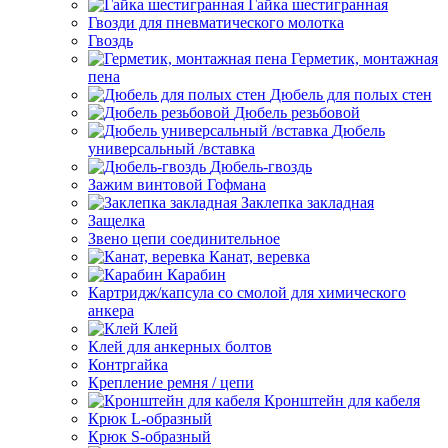
Гайка шестигранная
Гвозди для пневматического молотка
Гвоздь
Герметик, монтажная
пена
Дюбель для полых стен
Дюбель резьбовой
Дюбель
универсальный /вставка
Дюбель-гвоздь
Зажим винтовой Гофмана
Заклепка закладная
Защелка
Звено цепи соединительное
Канат, веревка
Карабин
Картридж/капсула со смолой для химического
анкера
Клей
Клей для анкерных болтов
Контргайка
Крепление ремня / цепи
Кронштейн для кабеля
Крюк L-образный
Крюк S-образный