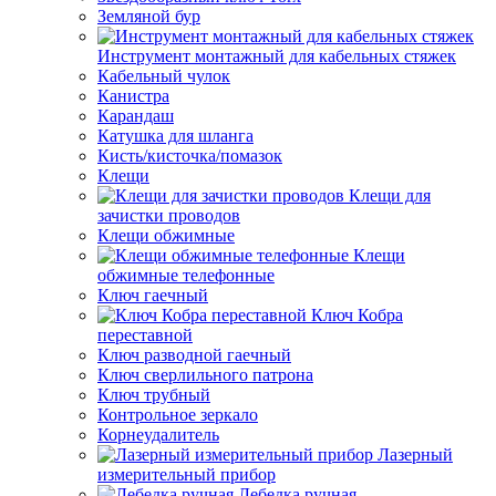
Земляной бур
Инструмент монтажный для кабельных стяжек
Кабельный чулок
Канистра
Карандаш
Катушка для шланга
Кисть/кисточка/помазок
Клещи
Клещи для
зачистки проводов
Клещи обжимные
Клещи
обжимные телефонные
Ключ гаечный
Ключ Кобра
переставной
Ключ разводной гаечный
Ключ сверлильного патрона
Ключ трубный
Контрольное зеркало
Корнеудалитель
Лазерный
измерительный прибор
Лебедка ручная