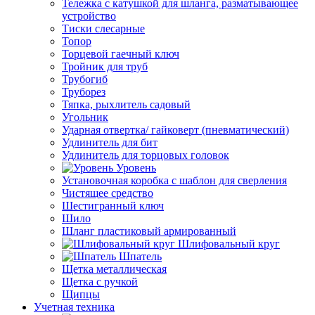
Тележка с катушкой для шланга, разматывающее
устройство
Тиски слесарные
Топор
Торцевой гаечный ключ
Тройник для труб
Трубогиб
Труборез
Тяпка, рыхлитель садовый
Угольник
Ударная отвертка/ гайковерт (пневматический)
Удлинитель для бит
Удлинитель для торцовых головок
Уровень
Установочная коробка с шаблон для сверления
Чистящее средство
Шестигранный ключ
Шило
Шланг пластиковый армированный
Шлифовальный круг
Шпатель
Щетка металлическая
Щетка с ручкой
Щипцы
Учетная техника