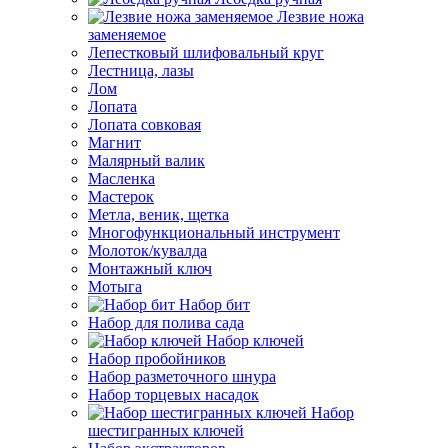
Лезвие ножа
заменяемое
Лепестковый шлифовальный круг
Лестница, лазы
Лом
Лопата
Лопата совковая
Магнит
Малярный валик
Масленка
Мастерок
Метла, веник, щетка
Многофункциональный инструмент
Молоток/кувалда
Монтажный ключ
Мотыга
Набор бит
Набор для полива сада
Набор ключей
Набор пробойников
Набор разметочного шнура
Набор торцевых насадок
Набор
шестигранных ключей