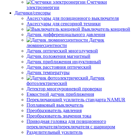
Счетчики
электроэнергии
Датчики/сенсоры
Аксессуары для позиционного выключателя
Аксессуары для сенсорной техники
Выключатель концевой
Датчик дифференциального давления
Датчик
люминесцентности
Датчик оптический многолучевой
Датчик положения магнитный
Датчик приближения индуктивный
Датчик расстояния оптический
Датчик температуры
Датчик
фотоэлектрический
Детектор многоуровневой проверки
Емкостной датчик приближения
Переключающий усилитель стандарта NAMUR
Поплавковый выключатель
Преобразователь давления
Преобразователь значения тока
Приводная головка для позиционного
переключателя/переключателя с шарниром
Разделительный усилитель