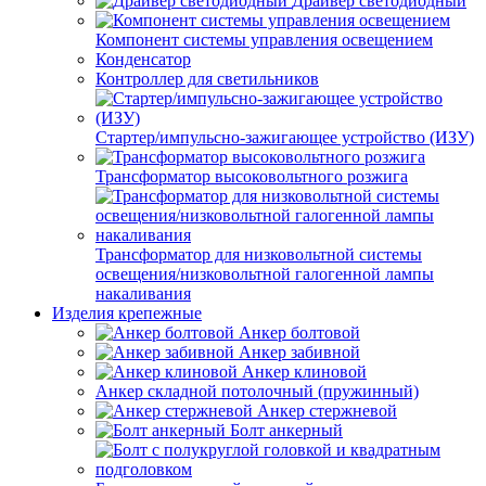
Драйвер светодиодный
Компонент системы управления освещением
Конденсатор
Контроллер для светильников
Стартер/импульсно-зажигающее устройство (ИЗУ)
Трансформатор высоковольтного розжига
Трансформатор для низковольтной системы
освещения/низковольтной галогенной лампы
накаливания
Изделия крепежные
Анкер болтовой
Анкер забивной
Анкер клиновой
Анкер складной потолочный (пружинный)
Анкер стержневой
Болт анкерный