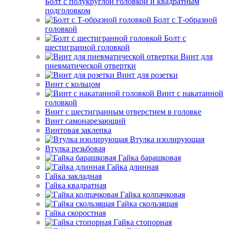
Болт с полукруглой головкой и квадратным
подголовком
Болт с Т-образной
головкой
Болт с
шестигранной головкой
Винт для
пневматической отвертки
Винт для розетки
Винт с кольцом
Винт с накатанной
головкой
Винт с шестигранным отверстием в головке
Винт самонарезающий
Винтовая заклепка
Втулка изолирующая
Втулка резьбовая
Гайка барашковая
Гайка длинная
Гайка закладная
Гайка квадратная
Гайка колпачковая
Гайка скользящая
Гайка скоростная
Гайка стопорная