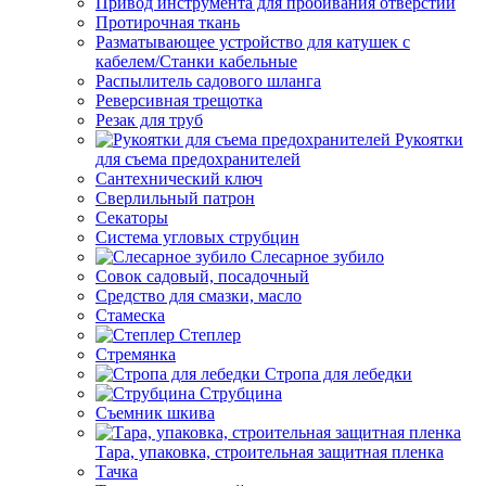
Привод инструмента для пробивания отверстий
Протирочная ткань
Разматывающее устройство для катушек с
кабелем/Станки кабельные
Распылитель садового шланга
Реверсивная трещотка
Резак для труб
Рукоятки
для съема предохранителей
Сантехнический ключ
Сверлильный патрон
Секаторы
Система угловых струбцин
Слесарное зубило
Совок садовый, посадочный
Средство для смазки, масло
Стамеска
Степлер
Стремянка
Стропа для лебедки
Струбцина
Съемник шкива
Тара, упаковка, строительная защитная пленка
Тачка