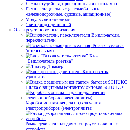
Лампа студийная, проекционная и фотолампа
Лампы специальные (автомобильные,
железнодорожные, судовые, авиационные)
Модуль светодиодный
Светодиод одиночный
Электроустановочные изделия
Выключатели,
переключатели
Розетка силовая
(штепсельная)
Блок
"Выключатель-розетка"
Диммер
Блок розеток,
удлинитель
Вилка с защитным контактом бытовая SCHUKO
Коробка монтажная для подключения
электроприборов (электроплиты)
Рамка декоративная для электроустановочных
устройств