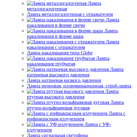
Лампа
металлогалогенная
Лампа металлогалогенная с отражателем
Лампа
накаливания в форме свечи
Лампа
накаливания в форме шара
Лампа
накаливания с отражателем
Лампа накаливания типа Globe
Лампа
накаливания трубчатая
Лампа
натриевая высокого давления
Лампа натриевая низкого давления
Лампа неоновая, иллюминационная, строб-лампа
Лампа
ртутная высокого давления
Лампа
ртутно-вольфрамовая дуговая
Лампа с
инфракрасным излучением
Лампа с УФ-
излучением
Лампа сигнальная светофора