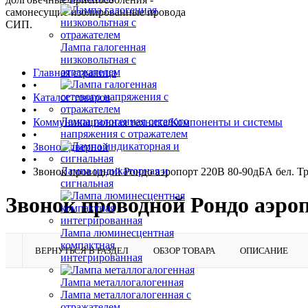
самонесущие изолированные провода
СИП.
Лампа галогенная
низковольтная с
отражателем
Главная страница
•
Каталог товаров
•
Лампа галогенная сетевого
Коммуникационная техника/Компоненты и системы
напряжения с отражателем
•
Звонок дверной
•
Лампа индикаторная и
Звонок проводной Рондо аэропорт 220В 80-90дБА бел. Т
сигнальная
Звонок проводной Рондо аэроп
Лампа люминесцентная
компактная
ВЕРНУТЬСЯ В РАЗДЕЛ
ОБЗОР ТОВАРА
ОПИСАНИЕ
интегрированная
Лампа металлогалогенная
Лампа металлогалогенная с
отражателем