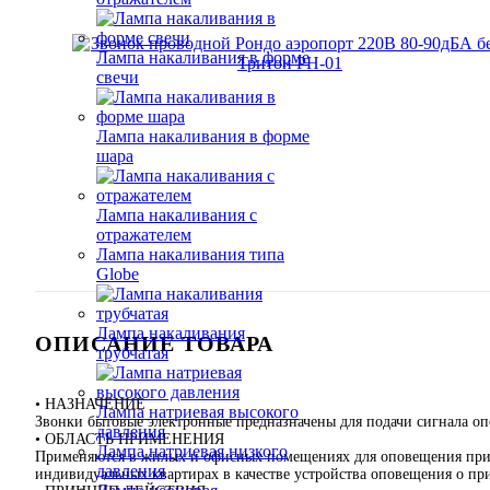
Лампа накаливания в форме
свечи
Лампа накаливания в форме
шара
Лампа накаливания с
отражателем
Лампа накаливания типа
Globe
Лампа накаливания
ОПИСАНИЕ ТОВАРА
трубчатая
• НАЗНАЧЕНИЕ
Лампа натриевая высокого
Звонки бытовые электронные предназначены для подачи сигнала о
давления
• ОБЛАСТЬ ПРИМЕНЕНИЯ
Лампа натриевая низкого
Применяются в жилых и офисных помещениях для оповещения при
давления
индивидуальных квартирах в качестве устройства оповещения о пр