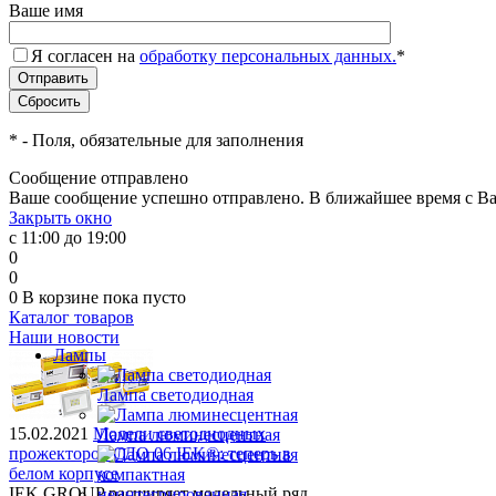
Ваше имя
Я согласен на
обработку персональных данных.
*
*
- Поля, обязательные для заполнения
Сообщение отправлено
Ваше сообщение успешно отправлено. В ближайшее время с Ва
Закрыть окно
с 11:00 до 19:00
0
0
0
В корзине
пока пусто
Каталог товаров
Наши новости
Лампы
Лампа светодиодная
15.02.2021
Модели светодиодных
Лампа люминесцентная
прожекторов СДО 06 IEK®: теперь в
белом корпусе
IEK GROUP расширяет модельный ряд