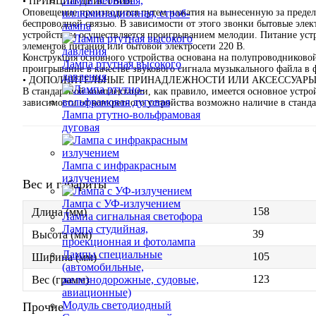
Лампа неоновая,
• ПРИНЦИП ДЕЙСТВИЯ
Оповещение производится путем нажатия на вынесенную за преде
иллюминационная, строб-
беспроводной связью. В зависимости от этого звонки бытовые эле
лампа
устройством осуществляется проигрыванием мелодии. Питание устр
элементов питания или бытовой электросети 220 В.
Конструкция основного устройства основана на полупроводниково
Лампа ртутная высокого
проигрывание в качестве звукового сигнала музыкального файла в
давления
• ДОПОЛНИТЕЛЬНЫЕ ПРИНАДЛЕЖНОСТИ ИЛИ АКСЕССУАР
В стандартной комплектации, как правило, имеется основное устро
зависимости от конкретного устройства возможно наличие в станд
Лампа ртутно-вольфрамовая
дуговая
Лампа с инфракрасным
излучением
Вес и габариты
Лампа с УФ-излучением
158
Длина (мм)
Лампа сигнальная светофора
Лампа студийная,
39
Высота (мм)
проекционная и фотолампа
Лампы специальные
105
Ширина (мм)
(автомобильные,
123
железнодорожные, судовые,
Вес (грамм)
авиационные)
Модуль светодиодный
Прочие