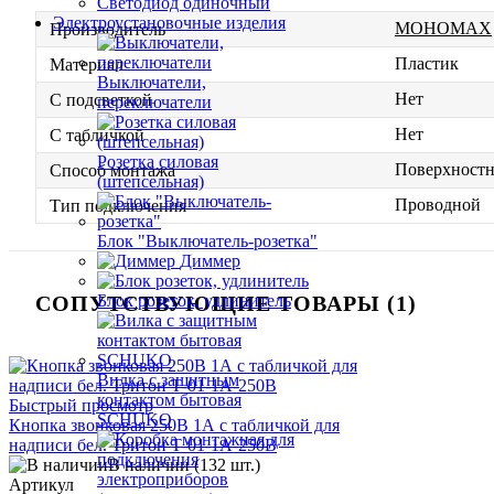
Светодиод одиночный
Электроустановочные изделия
МОНОМАХ
Производитель
Пластик
Материал
Выключатели,
Нет
С подсветкой
переключатели
Нет
С табличкой
Розетка силовая
Поверхност
Способ монтажа
(штепсельная)
Проводной
Тип подключения
Блок "Выключатель-розетка"
Диммер
СОПУТСТВУЮЩИЕ ТОВАРЫ (1)
Блок розеток, удлинитель
Вилка с защитным
контактом бытовая
Быстрый просмотр
SCHUKO
Кнопка звонковая 250В 1А с табличкой для
надписи бел. Тритон Т-01-1А-250В
В наличии (132 шт.)
Артикул