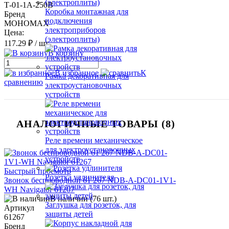
Т-01-1А-250В
Коробка монтажная для
Бренд
подключения
МОНОМАХ
электроприборов
Цена:
(электроплиты)
117.29 ₽
/ шт.
В корзину
В избранное
К
Рамка декоративная для
сравнению
электроустановочных
устройств
АНАЛОГИЧНЫЕ ТОВАРЫ (8)
Реле времени механическое
для электроустановочных
устройств
Быстрый просмотр
Розетка удлинителя
Звонок беспроводной 61 267 NDB-A-DC01-1V1-
WH Navigator 61267
В наличии (76 шт.)
Заглушка для розеток, для
Артикул
защиты детей
61267
Бренд