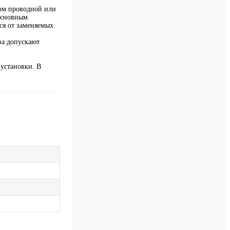
ом проводной или
 основным
ся от заменяемых
ва допускают
 установки. В