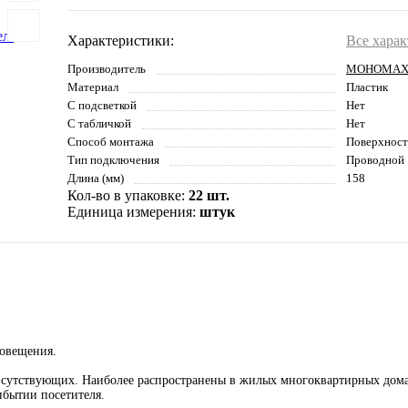
Характеристики:
Все хара
Производитель
МОНОМА
Материал
Пластик
С подсветкой
Нет
С табличкой
Нет
Способ монтажа
Поверхнос
Тип подключения
Проводной
Длина (мм)
158
Кол-во в упаковке:
22 шт.
Единица измерения:
штук
повещения.
сутствующих. Наиболее распространены в жилых многоквартирных дома
ибытии посетителя.