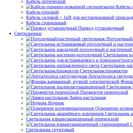
Кабель оптический
Кабель 
Кабель плоский
Кабель силовой < 1кВ для нестационарной проклад
Кабель спиральный
Провод установочный
Светильники
Потолочный/
Светильник н
Светильник нап
Светильник/прожектор
Лента/полоса светод
Фонар
Светильник
Прожектор переносной
Лампа настольная
Ночник
Освещение иллю
Светильник а
Светильник взрывозащищенный переносной
С
Светильник грунтовый