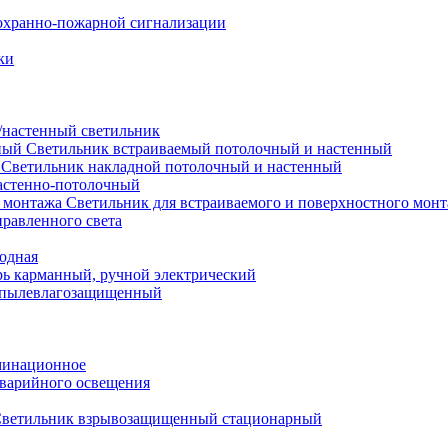
охранно-пожарной сигнализации
ки
настенный светильник
Светильник встраиваемый потолочный и настенный
Светильник накладной потолочный и настенный
астенно-потолочный
Светильник для встраиваемого и поверхностного мон
равленного света
иодная
ь карманный, ручной электрический
 пылевлагозащищенный
минационное
варийного освещения
ветильник взрывозащищенный стационарный