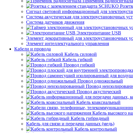
Приемник радиосигнала
Розет
Сигнал световой информационный для электроуста
Система акустическая для электроустановочных ус
Система датчиков движения
Электропитание USB
Элемент декоративный для электроустановочных у
Элемент интеллектуального управления
Кабели и провода
Кабель силовой
Кабель гибкий
Провод гибкий
Провод одножильный
Провод неизолирован
Провод акустический
Кабель коаксиальный
Кабель высокого н
Кабель гибридный
Кабель для связи и передачи данных (медь)
Кабель контрольный