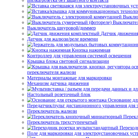
Вилка/розетка без защитного контакта
Выключ
Выключател
Выключатель шнуровой/диммер
Датчик движени
Датчик для жалюзи/реле времени
Кнопка нажимная
Контроллер для управления системой освещения
Крышка блока световой сигнализации
переключателя жалюзи
Материалы монтажные для маркировки
Механизм датчика движения
Настольный розеточный блок
Основание дл
Передатчик/пульт дистанционного управления для 
Переключатель жалюзи
Перек
Переключатель трехступенчатый
Переход
Поле для маркировки для электроустановочных уст