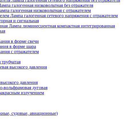
Лампа галогенная сетевого напряжения без отражателя
Лампа галогенная низковольтная без отражателя
ампа галогенная низковольтная с отражателем
Лампа галогенная сетевого напряжения с отражателем
орная и сигнальная
Лампа люминесцентная компактная интегрированная
ная
ания в форме свечи
ания в форме шара
ания с отражателем
 трубчатая
евая высокого давления
 высокого давления
о-вольфрамовая дуговая
ракрасным излучением
ные, судовые, авиационные)