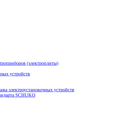
троприборов (электроплиты)
чных устройств
ажа электроустановочных устройств
стандарта SCHUKO