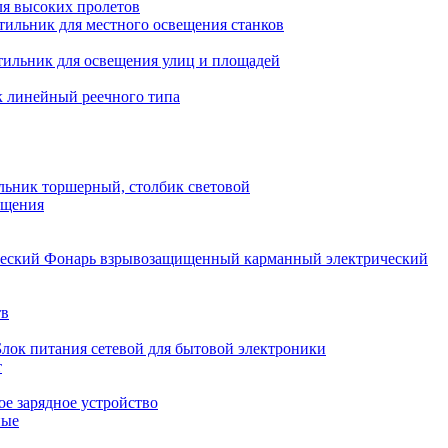
ля высоких пролетов
тильник для местного освещения станков
тильник для освещения улиц и площадей
 линейный реечного типа
льник торшерный, столбик световой
ещения
Фонарь взрывозащищенный карманный электрический
тв
Блок питания сетевой для бытовой электроники
т
е зарядное устройство
ные