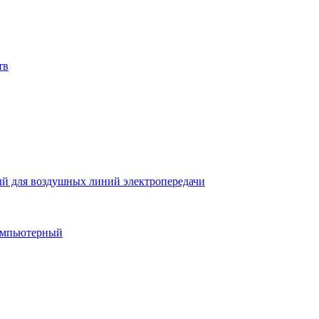
тв
й для воздушных линий электропередачи
компьютерный