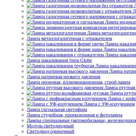
Л
Лампа индикат
Лампа металлогалоген
Лампа металлогалогенная с отражателем
Лампа накалив
Лампа накалив
Лампа накалив
Лампа накаливания типа Globe
Лампа накаливания
Лампа натри
Лампа натриевая низкого давления
Лампа неоновая, иллюминационная, строб-лампа
Лампа ртутная
Лампа ртутн
Лампа с инф
Лампа с УФ-излучением
Лампа сигнальная светофора
Лампа студийная, проекционная и фотолампа
Лампы специальные (автомобильные, железнодорож
Модуль светодиодный
Светодиод одиночный