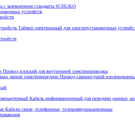
ка с заземлением стандарта SCHUKO
новочных устройств
тройств
Таймер электронный для электроустановочных устройс
стройств
Провод плоский для внутренней электропроводки
Провод самонесущий изолированны
ный
Кабель информационный для передачи данных, 
Кабели связи, телефонные, телекоммуникационные
апряжения