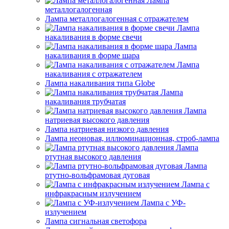
Лампа
металлогалогенная
Лампа металлогалогенная с отражателем
Лампа
накаливания в форме свечи
Лампа
накаливания в форме шара
Лампа
накаливания с отражателем
Лампа накаливания типа Globe
Лампа
накаливания трубчатая
Лампа
натриевая высокого давления
Лампа натриевая низкого давления
Лампа неоновая, иллюминационная, строб-лампа
Лампа
ртутная высокого давления
Лампа
ртутно-вольфрамовая дуговая
Лампа с
инфракрасным излучением
Лампа с УФ-
излучением
Лампа сигнальная светофора