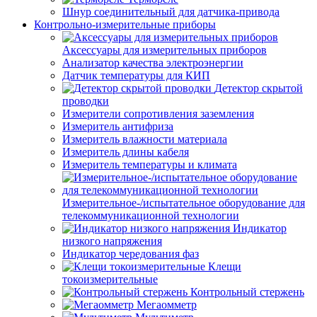
Шнур соединительный для датчика-привода
Контрольно-измерительные приборы
Аксессуары для измерительных приборов
Анализатор качества электроэнергии
Датчик температуры для КИП
Детектор скрытой
проводки
Измерители сопротивления заземления
Измеритель антифриза
Измеритель влажности материала
Измеритель длины кабеля
Измеритель температуры и климата
Измерительное-/испытательное оборудование для
телекоммуникационной технологии
Индикатор
низкого напряжения
Индикатор чередования фаз
Клещи
токоизмерительные
Контрольный стержень
Мегаомметр