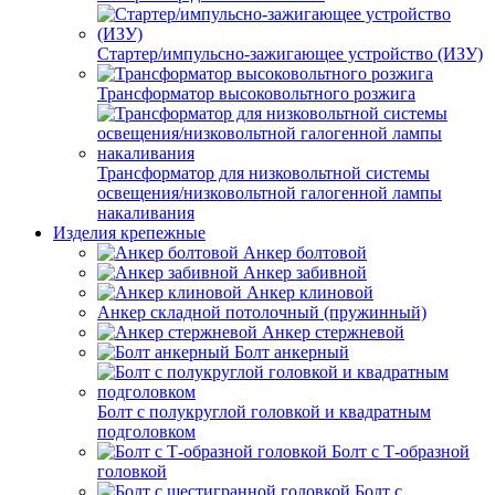
Стартер/импульсно-зажигающее устройство (ИЗУ)
Трансформатор высоковольтного розжига
Трансформатор для низковольтной системы
освещения/низковольтной галогенной лампы
накаливания
Изделия крепежные
Анкер болтовой
Анкер забивной
Анкер клиновой
Анкер складной потолочный (пружинный)
Анкер стержневой
Болт анкерный
Болт с полукруглой головкой и квадратным
подголовком
Болт с Т-образной
головкой
Болт с