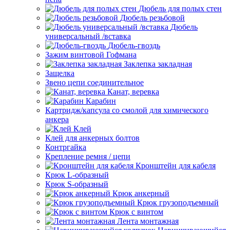
Дюбель для полых стен
Дюбель резьбовой
Дюбель
универсальный /вставка
Дюбель-гвоздь
Зажим винтовой Гофмана
Заклепка закладная
Защелка
Звено цепи соединительное
Канат, веревка
Карабин
Картридж/капсула со смолой для химического
анкера
Клей
Клей для анкерных болтов
Контргайка
Крепление ремня / цепи
Кронштейн для кабеля
Крюк L-образный
Крюк S-образный
Крюк анкерный
Крюк грузоподъемный
Крюк с винтом
Лента монтажная