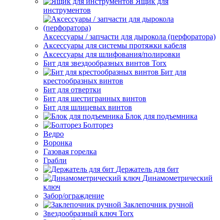
Ящик для
инструментов
Аксессуары / запчасти для дырокола (перфоратора)
Аксессуары для системы протяжки кабеля
Аксессуары для шлифования/полировки
Бит для звездообразных винтов Torx
Бит для
крестообразных винтов
Бит для отвертки
Бит для шестигранных винтов
Бит для шлицевых винтов
Блок для подъемника
Болторез
Ведро
Воронка
Газовая горелка
Грабли
Держатель для бит
Динамометрический
ключ
Забор/ограждение
Заклепочник ручной
Звездообразный ключ Torx