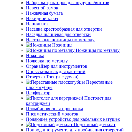
Набор экстракторов для шурупов/винтов
Навесной замок
Наждачная бумага
Накидной ключ
Напильник
Насадка крестообразная для отвертки
Насадка шлицевая для отвертки
Настольные ножницы по металлу
Ножницы
Ножницы по металлу
Ножовка
Ножовка по металлу
Огранайзер для инструментов
Опрыскиватель для растений
Отвертка Torx (звездочка)
Переставные
плоскогубцы
Перфоратор
Пистолет для
картриджей
Пломбировочная проволока
Пневматический молоток
Подающее устройство для кабельных катушек
Подъемный домкрат
Привод инструмента для пробивания отверстий