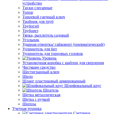
устройство
Тиски слесарные
Топор
Торцевой гаечный ключ
Тройник для труб
Трубогиб
Труборез
Тяпка, рыхлитель садовый
Угольник
Ударная отвертка/ гайковерт (пневматический)
Удлинитель для бит
Удлинитель для торцовых головок
Уровень
Установочная коробка с шаблон для сверления
Чистящее средство
Шестигранный ключ
Шило
Шланг пластиковый армированный
Шлифовальный круг
Шпатель
Щетка металлическая
Щетка с ручкой
Щипцы
Учетная техника
Счетчики