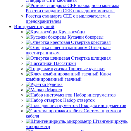
стандарта СЕЕ кабельная
Розетка стандарта СЕЕ накладного монтажа
Розетка стандарта СЕЕ с выключателем, с
предохранителем
Инструмент ручной
Круглогубцы
Кусачки бокорезы
Отвертка крестовая
Отвертка с
шестигранником
Отвертка шлицевая
Пассатижи
Торцевые кусачки
Ключ
комбинированный гаечный
Рулетка
Маркер
Набор инструментов
Набор отверток
Пояс для инструментов
Система протяжки
кабеля
Штангенциркуль,
микроометр