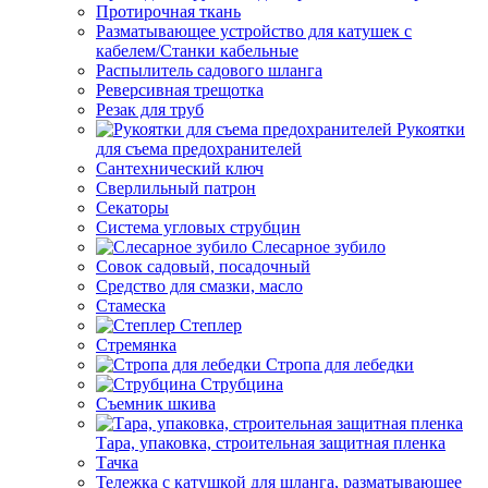
Протирочная ткань
Разматывающее устройство для катушек с
кабелем/Станки кабельные
Распылитель садового шланга
Реверсивная трещотка
Резак для труб
Рукоятки
для съема предохранителей
Сантехнический ключ
Сверлильный патрон
Секаторы
Система угловых струбцин
Слесарное зубило
Совок садовый, посадочный
Средство для смазки, масло
Стамеска
Степлер
Стремянка
Стропа для лебедки
Струбцина
Съемник шкива
Тара, упаковка, строительная защитная пленка
Тачка
Тележка с катушкой для шланга, разматывающее