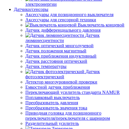
электроэнергии
Датчики/сенсоры
Аксессуары для позиционного выключателя
Аксессуары для сенсорной техники
Выключатель концевой
Датчик дифференциального давления
Датчик
люминесцентности
Датчик оптический многолучевой
Датчик положения магнитный
Датчик приближения индуктивный
Датчик расстояния оптический
Датчик температуры
Датчик
фотоэлектрический
Детектор многоуровневой проверки
Емкостной датчик приближения
Переключающий усилитель стандарта NAMUR
Поплавковый выключатель
Преобразователь давления
Преобразователь значения тока
Приводная головка для позиционного
переключателя/переключателя с шарниром
Разделительный усилитель
Термореле