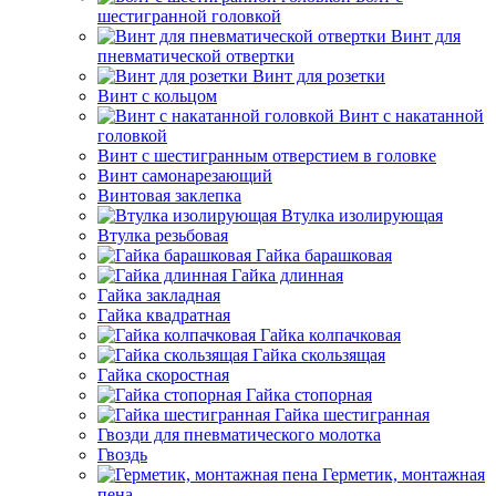
шестигранной головкой
Винт для
пневматической отвертки
Винт для розетки
Винт с кольцом
Винт с накатанной
головкой
Винт с шестигранным отверстием в головке
Винт самонарезающий
Винтовая заклепка
Втулка изолирующая
Втулка резьбовая
Гайка барашковая
Гайка длинная
Гайка закладная
Гайка квадратная
Гайка колпачковая
Гайка скользящая
Гайка скоростная
Гайка стопорная
Гайка шестигранная
Гвозди для пневматического молотка
Гвоздь
Герметик, монтажная
пена