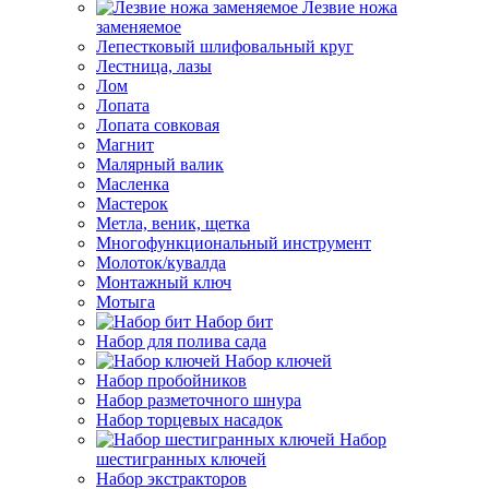
Лезвие ножа
заменяемое
Лепестковый шлифовальный круг
Лестница, лазы
Лом
Лопата
Лопата совковая
Магнит
Малярный валик
Масленка
Мастерок
Метла, веник, щетка
Многофункциональный инструмент
Молоток/кувалда
Монтажный ключ
Мотыга
Набор бит
Набор для полива сада
Набор ключей
Набор пробойников
Набор разметочного шнура
Набор торцевых насадок
Набор
шестигранных ключей
Набор экстракторов