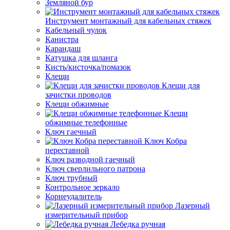
Земляной бур
Инструмент монтажный для кабельных стяжек
Кабельный чулок
Канистра
Карандаш
Катушка для шланга
Кисть/кисточка/помазок
Клещи
Клещи для
зачистки проводов
Клещи обжимные
Клещи
обжимные телефонные
Ключ гаечный
Ключ Кобра
переставной
Ключ разводной гаечный
Ключ сверлильного патрона
Ключ трубный
Контрольное зеркало
Корнеудалитель
Лазерный
измерительный прибор
Лебедка ручная