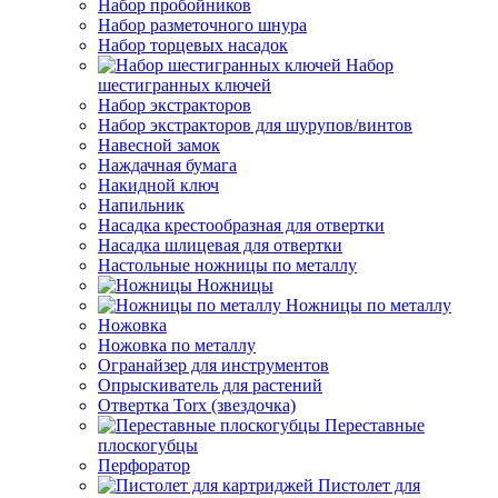
Набор пробойников
Набор разметочного шнура
Набор торцевых насадок
Набор
шестигранных ключей
Набор экстракторов
Набор экстракторов для шурупов/винтов
Навесной замок
Наждачная бумага
Накидной ключ
Напильник
Насадка крестообразная для отвертки
Насадка шлицевая для отвертки
Настольные ножницы по металлу
Ножницы
Ножницы по металлу
Ножовка
Ножовка по металлу
Огранайзер для инструментов
Опрыскиватель для растений
Отвертка Torx (звездочка)
Переставные
плоскогубцы
Перфоратор
Пистолет для