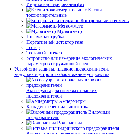
Индикатор чередования фаз
Клещи
токоизмерительные
Контрольный стержень
Мегаомметр
Мультиметр
Погружная трубка
Портативный детектор газа
Тестер
Тестовый штекер
Устройство для измерение экологических
параметров окружающей среды
Устройства защиты, плавкие предохранители,
модульные устройства/монтажные устройства
Аксессуары для ножевых плавких
предохранителей
Амперметры
Блок дифференциального тока
Вилочный
предохранитель
Вольтметры
Вставка цилиндрического предохранителя