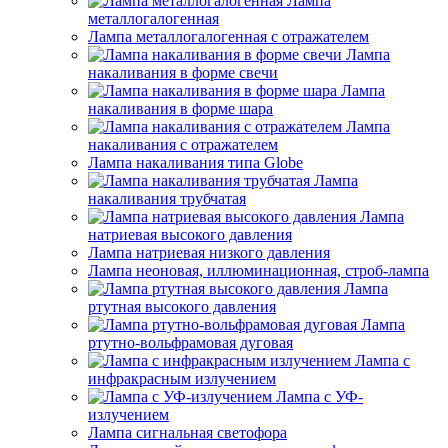
Лампа
металлогалогенная
Лампа металлогалогенная с отражателем
Лампа
накаливания в форме свечи
Лампа
накаливания в форме шара
Лампа
накаливания с отражателем
Лампа накаливания типа Globe
Лампа
накаливания трубчатая
Лампа
натриевая высокого давления
Лампа натриевая низкого давления
Лампа неоновая, иллюминационная, строб-лампа
Лампа
ртутная высокого давления
Лампа
ртутно-вольфрамовая дуговая
Лампа с
инфракрасным излучением
Лампа с УФ-
излучением
Лампа сигнальная светофора