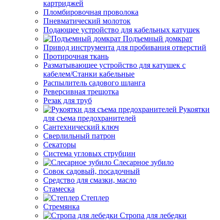
картриджей
Пломбировочная проволока
Пневматический молоток
Подающее устройство для кабельных катушек
Подъемный домкрат
Привод инструмента для пробивания отверстий
Протирочная ткань
Разматывающее устройство для катушек с
кабелем/Станки кабельные
Распылитель садового шланга
Реверсивная трещотка
Резак для труб
Рукоятки
для съема предохранителей
Сантехнический ключ
Сверлильный патрон
Секаторы
Система угловых струбцин
Слесарное зубило
Совок садовый, посадочный
Средство для смазки, масло
Стамеска
Степлер
Стремянка
Стропа для лебедки