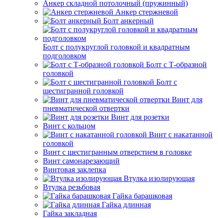
Анкер складной потолочный (пружинный)
Анкер стержневой
Болт анкерный
Болт с полукруглой головкой и квадратным
подголовком
Болт с Т-образной
головкой
Болт с
шестигранной головкой
Винт для
пневматической отвертки
Винт для розетки
Винт с кольцом
Винт с накатанной
головкой
Винт с шестигранным отверстием в головке
Винт самонарезающий
Винтовая заклепка
Втулка изолирующая
Втулка резьбовая
Гайка барашковая
Гайка длинная
Гайка закладная