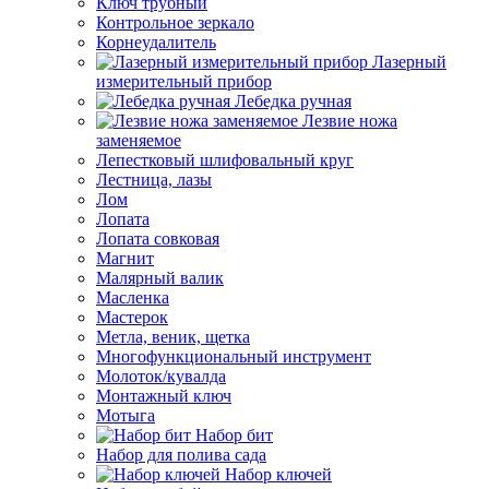
Ключ трубный
Контрольное зеркало
Корнеудалитель
Лазерный
измерительный прибор
Лебедка ручная
Лезвие ножа
заменяемое
Лепестковый шлифовальный круг
Лестница, лазы
Лом
Лопата
Лопата совковая
Магнит
Малярный валик
Масленка
Мастерок
Метла, веник, щетка
Многофункциональный инструмент
Молоток/кувалда
Монтажный ключ
Мотыга
Набор бит
Набор для полива сада
Набор ключей