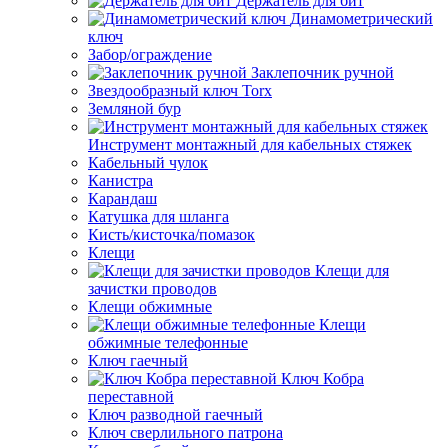
Держатель для бит
Динамометрический
ключ
Забор/ограждение
Заклепочник ручной
Звездообразный ключ Torx
Земляной бур
Инструмент монтажный для кабельных стяжек
Кабельный чулок
Канистра
Карандаш
Катушка для шланга
Кисть/кисточка/помазок
Клещи
Клещи для
зачистки проводов
Клещи обжимные
Клещи
обжимные телефонные
Ключ гаечный
Ключ Кобра
переставной
Ключ разводной гаечный
Ключ сверлильного патрона