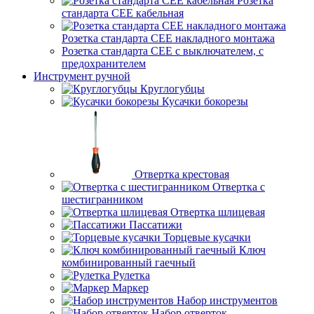
Розетка
стандарта СЕЕ кабельная
Розетка стандарта СЕЕ накладного монтажа
Розетка стандарта СЕЕ с выключателем, с
предохранителем
Инструмент ручной
Круглогубцы
Кусачки бокорезы
Отвертка крестовая
Отвертка с
шестигранником
Отвертка шлицевая
Пассатижи
Торцевые кусачки
Ключ
комбинированный гаечный
Рулетка
Маркер
Набор инструментов
Набор отверток