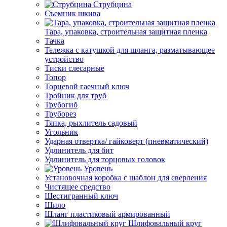
Струбцина
Съемник шкива
Тара, упаковка, строительная защитная пленка
Тачка
Тележка с катушкой для шланга, разматывающее
устройство
Тиски слесарные
Топор
Торцевой гаечный ключ
Тройник для труб
Трубогиб
Труборез
Тяпка, рыхлитель садовый
Угольник
Ударная отвертка/ гайковерт (пневматический)
Удлинитель для бит
Удлинитель для торцовых головок
Уровень
Установочная коробка с шаблон для сверления
Чистящее средство
Шестигранный ключ
Шило
Шланг пластиковый армированный
Шлифовальный круг