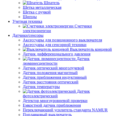
Шпатель
Щетка металлическая
Щетка с ручкой
Щипцы
Учетная техника
Счетчики
электроэнергии
Датчики/сенсоры
Аксессуары для позиционного выключателя
Аксессуары для сенсорной техники
Выключатель концевой
Датчик дифференциального давления
Датчик
люминесцентности
Датчик оптический многолучевой
Датчик положения магнитный
Датчик приближения индуктивный
Датчик расстояния оптический
Датчик температуры
Датчик
фотоэлектрический
Детектор многоуровневой проверки
Емкостной датчик приближения
Переключающий усилитель стандарта NAMUR
Поплавковый выключатель