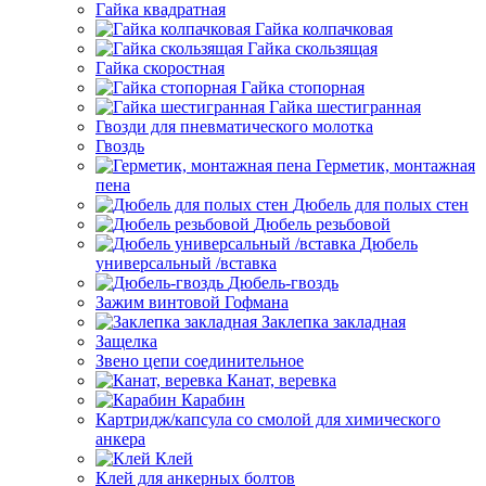
Гайка квадратная
Гайка колпачковая
Гайка скользящая
Гайка скоростная
Гайка стопорная
Гайка шестигранная
Гвозди для пневматического молотка
Гвоздь
Герметик, монтажная
пена
Дюбель для полых стен
Дюбель резьбовой
Дюбель
универсальный /вставка
Дюбель-гвоздь
Зажим винтовой Гофмана
Заклепка закладная
Защелка
Звено цепи соединительное
Канат, веревка
Карабин
Картридж/капсула со смолой для химического
анкера
Клей
Клей для анкерных болтов