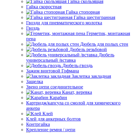
Гайка скользящая
Гайка скоростная
Гайка стопорная
Гайка шестигранная
Гвозди для пневматического молотка
Гвоздь
Герметик, монтажная
пена
Дюбель для полых стен
Дюбель резьбовой
Дюбель
универсальный /вставка
Дюбель-гвоздь
Зажим винтовой Гофмана
Заклепка закладная
Защелка
Звено цепи соединительное
Канат, веревка
Карабин
Картридж/капсула со смолой для химического
анкера
Клей
Клей для анкерных болтов
Контргайка
Крепление ремня / цепи