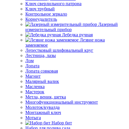
Ключ сверлильного патрона
Ключ трубный
Контрольное зеркало
Корнеудалитель
Лазерный
измерительный прибор
Лебедка ручная
Лезвие ножа
заменяемое
Лепестковый шлифовальный круг
Лестница, лазы
Лом
Лопата
Лопата совковая
Магнит
Малярный валик
Масленка
Мастерок
Метла, веник, щетка
Многофункциональный инструмент
Молоток/кувалда
Монтажный ключ
Мотыга
Набор бит
Набор для полива сада