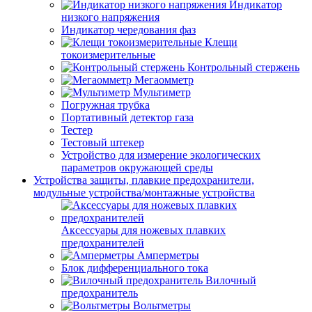
Индикатор
низкого напряжения
Индикатор чередования фаз
Клещи
токоизмерительные
Контрольный стержень
Мегаомметр
Мультиметр
Погружная трубка
Портативный детектор газа
Тестер
Тестовый штекер
Устройство для измерение экологических
параметров окружающей среды
Устройства защиты, плавкие предохранители,
модульные устройства/монтажные устройства
Аксессуары для ножевых плавких
предохранителей
Амперметры
Блок дифференциального тока
Вилочный
предохранитель
Вольтметры