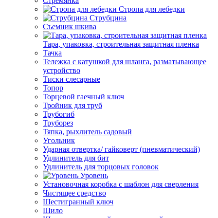
Стремянка
Стропа для лебедки
Струбцина
Съемник шкива
Тара, упаковка, строительная защитная пленка
Тачка
Тележка с катушкой для шланга, разматывающее
устройство
Тиски слесарные
Топор
Торцевой гаечный ключ
Тройник для труб
Трубогиб
Труборез
Тяпка, рыхлитель садовый
Угольник
Ударная отвертка/ гайковерт (пневматический)
Удлинитель для бит
Удлинитель для торцовых головок
Уровень
Установочная коробка с шаблон для сверления
Чистящее средство
Шестигранный ключ
Шило