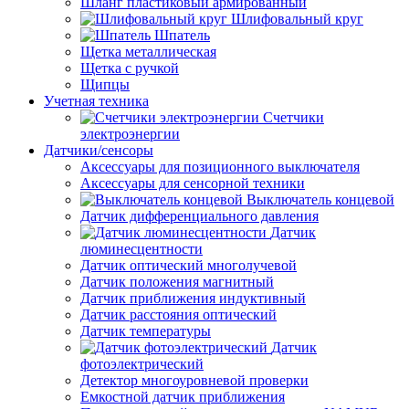
Шланг пластиковый армированный
Шлифовальный круг
Шпатель
Щетка металлическая
Щетка с ручкой
Щипцы
Учетная техника
Счетчики
электроэнергии
Датчики/сенсоры
Аксессуары для позиционного выключателя
Аксессуары для сенсорной техники
Выключатель концевой
Датчик дифференциального давления
Датчик
люминесцентности
Датчик оптический многолучевой
Датчик положения магнитный
Датчик приближения индуктивный
Датчик расстояния оптический
Датчик температуры
Датчик
фотоэлектрический
Детектор многоуровневой проверки
Емкостной датчик приближения