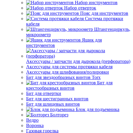
Набор инструментов
Набор отверток
Пояс для инструментов
Система протяжки
кабеля
Штангенциркуль,
микроометр
Ящик для
инструментов
Аксессуары / запчасти для дырокола (перфоратора)
Аксессуары для системы протяжки кабеля
Аксессуары для шлифования/полировки
Бит для звездообразных винтов Torx
Бит для
крестообразных винтов
Бит для отвертки
Бит для шестигранных винтов
Бит для шлицевых винтов
Блок для подъемника
Болторез
Ведро
Воронка
Газовая горелка