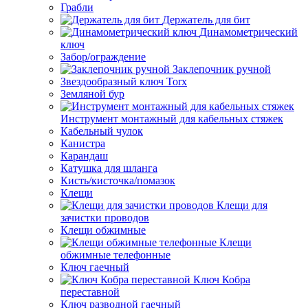
Грабли
Держатель для бит
Динамометрический
ключ
Забор/ограждение
Заклепочник ручной
Звездообразный ключ Torx
Земляной бур
Инструмент монтажный для кабельных стяжек
Кабельный чулок
Канистра
Карандаш
Катушка для шланга
Кисть/кисточка/помазок
Клещи
Клещи для
зачистки проводов
Клещи обжимные
Клещи
обжимные телефонные
Ключ гаечный
Ключ Кобра
переставной
Ключ разводной гаечный