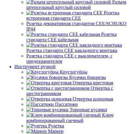
Разъем
штепсельный круглый силовой
Розетка
встроенная стандарта CEE
Розетка декоративная стандартов CEE/SCHUKO
IP44
Розетка
стандарта СЕЕ кабельная
Розетка стандарта СЕЕ накладного монтажа
Розетка стандарта СЕЕ с выключателем, с
предохранителем
Инструмент ручной
Круглогубцы
Кусачки бокорезы
Отвертка крестовая
Отвертка с
шестигранником
Отвертка шлицевая
Пассатижи
Торцевые кусачки
Ключ
комбинированный гаечный
Рулетка
Маркер