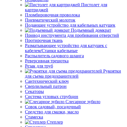
Пистолет для
картриджей
Пломбировочная проволока
Пневматический молоток
Подающее устройство для кабельных катушек
Подъемный домкрат
Привод инструмента для пробивания отверстий
Протирочная ткань
Разматывающее устройство для катушек с
кабелем/Станки кабельные
Распылитель садового шланга
Реверсивная трещотка
Резак для труб
Рукоятки
для съема предохранителей
Сантехнический ключ
Сверлильный патрон
Секаторы
Система угловых струбцин
Слесарное зубило
Совок садовый, посадочный
Средство для смазки, масло
Стамеска
Степлер