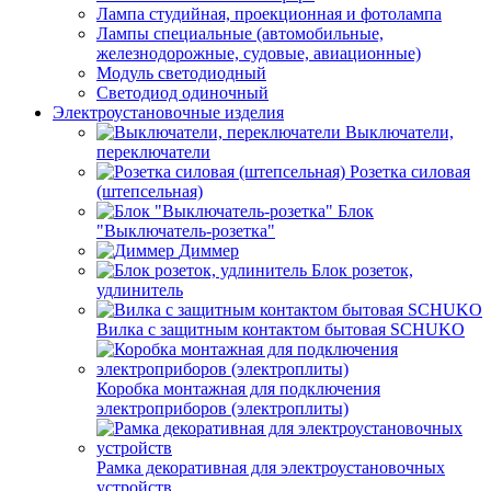
Лампа студийная, проекционная и фотолампа
Лампы специальные (автомобильные,
железнодорожные, судовые, авиационные)
Модуль светодиодный
Светодиод одиночный
Электроустановочные изделия
Выключатели,
переключатели
Розетка силовая
(штепсельная)
Блок
"Выключатель-розетка"
Диммер
Блок розеток,
удлинитель
Вилка с защитным контактом бытовая SCHUKO
Коробка монтажная для подключения
электроприборов (электроплиты)
Рамка декоративная для электроустановочных
устройств