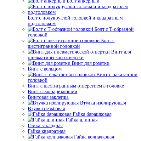
Болт анкерный
Болт с полукруглой головкой и квадратным
подголовком
Болт с Т-образной
головкой
Болт с
шестигранной головкой
Винт для
пневматической отвертки
Винт для розетки
Винт с кольцом
Винт с накатанной
головкой
Винт с шестигранным отверстием в головке
Винт самонарезающий
Винтовая заклепка
Втулка изолирующая
Втулка резьбовая
Гайка барашковая
Гайка длинная
Гайка закладная
Гайка квадратная
Гайка колпачковая