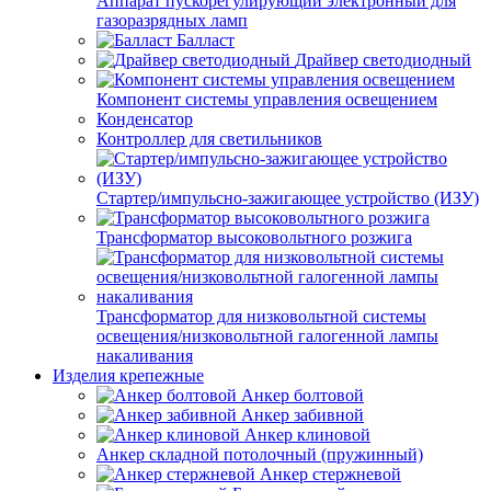
Аппарат пускорегулирующий электронный для
газоразрядных ламп
Балласт
Драйвер светодиодный
Компонент системы управления освещением
Конденсатор
Контроллер для светильников
Стартер/импульсно-зажигающее устройство (ИЗУ)
Трансформатор высоковольтного розжига
Трансформатор для низковольтной системы
освещения/низковольтной галогенной лампы
накаливания
Изделия крепежные
Анкер болтовой
Анкер забивной
Анкер клиновой
Анкер складной потолочный (пружинный)
Анкер стержневой