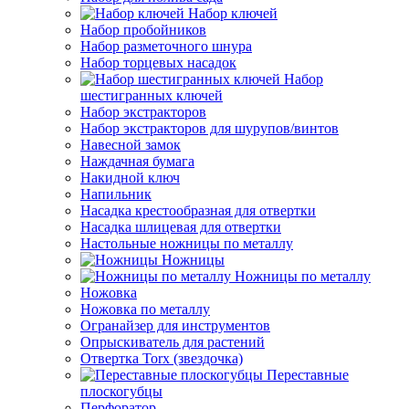
Набор ключей
Набор пробойников
Набор разметочного шнура
Набор торцевых насадок
Набор
шестигранных ключей
Набор экстракторов
Набор экстракторов для шурупов/винтов
Навесной замок
Наждачная бумага
Накидной ключ
Напильник
Насадка крестообразная для отвертки
Насадка шлицевая для отвертки
Настольные ножницы по металлу
Ножницы
Ножницы по металлу
Ножовка
Ножовка по металлу
Огранайзер для инструментов
Опрыскиватель для растений
Отвертка Torx (звездочка)
Переставные
плоскогубцы
Перфоратор