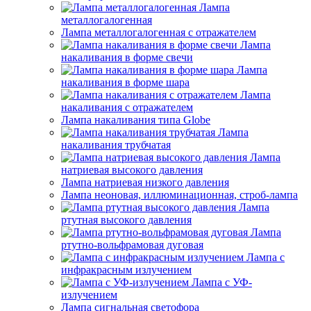
Лампа
металлогалогенная
Лампа металлогалогенная с отражателем
Лампа
накаливания в форме свечи
Лампа
накаливания в форме шара
Лампа
накаливания с отражателем
Лампа накаливания типа Globe
Лампа
накаливания трубчатая
Лампа
натриевая высокого давления
Лампа натриевая низкого давления
Лампа неоновая, иллюминационная, строб-лампа
Лампа
ртутная высокого давления
Лампа
ртутно-вольфрамовая дуговая
Лампа с
инфракрасным излучением
Лампа с УФ-
излучением
Лампа сигнальная светофора