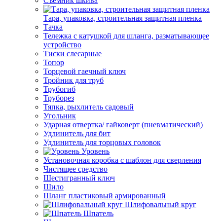
Съемник шкива
Тара, упаковка, строительная защитная пленка
Тачка
Тележка с катушкой для шланга, разматывающее
устройство
Тиски слесарные
Топор
Торцевой гаечный ключ
Тройник для труб
Трубогиб
Труборез
Тяпка, рыхлитель садовый
Угольник
Ударная отвертка/ гайковерт (пневматический)
Удлинитель для бит
Удлинитель для торцовых головок
Уровень
Установочная коробка с шаблон для сверления
Чистящее средство
Шестигранный ключ
Шило
Шланг пластиковый армированный
Шлифовальный круг
Шпатель