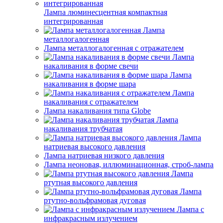
Лампа люминесцентная компактная
интегрированная
Лампа
металлогалогенная
Лампа металлогалогенная с отражателем
Лампа
накаливания в форме свечи
Лампа
накаливания в форме шара
Лампа
накаливания с отражателем
Лампа накаливания типа Globe
Лампа
накаливания трубчатая
Лампа
натриевая высокого давления
Лампа натриевая низкого давления
Лампа неоновая, иллюминационная, строб-лампа
Лампа
ртутная высокого давления
Лампа
ртутно-вольфрамовая дуговая
Лампа с
инфракрасным излучением