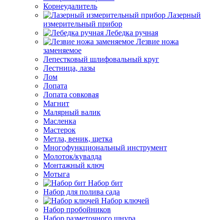
Корнеудалитель
Лазерный
измерительный прибор
Лебедка ручная
Лезвие ножа
заменяемое
Лепестковый шлифовальный круг
Лестница, лазы
Лом
Лопата
Лопата совковая
Магнит
Малярный валик
Масленка
Мастерок
Метла, веник, щетка
Многофункциональный инструмент
Молоток/кувалда
Монтажный ключ
Мотыга
Набор бит
Набор для полива сада
Набор ключей
Набор пробойников
Набор разметочного шнура