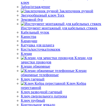
ключ
Забор/ограждение
Заклепочник ручной
Звездообразный ключ Torx
Земляной бур
Инструмент монтажный для кабельных стяжек
Кабельный чулок
Канистра
Карандаш
Катушка для шланга
Кисть/кисточка/помазок
Клещи
Клещи для
зачистки проводов
Клещи обжимные
Клещи
обжимные телефонные
Ключ гаечный
Ключ Кобра
переставной
Ключ разводной гаечный
Ключ сверлильного патрона
Ключ трубный
Контрольное зеркало