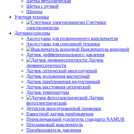
Щетка металлическая
Щетка с ручкой
Щипцы
Учетная техника
Счетчики
электроэнергии
Датчики/сенсоры
Аксессуары для позиционного выключателя
Аксессуары для сенсорной техники
Выключатель концевой
Датчик дифференциального давления
Датчик
люминесцентности
Датчик оптический многолучевой
Датчик положения магнитный
Датчик приближения индуктивный
Датчик расстояния оптический
Датчик температуры
Датчик
фотоэлектрический
Детектор многоуровневой проверки
Емкостной датчик приближения
Переключающий усилитель стандарта NAMUR
Поплавковый выключатель
Преобразователь давления