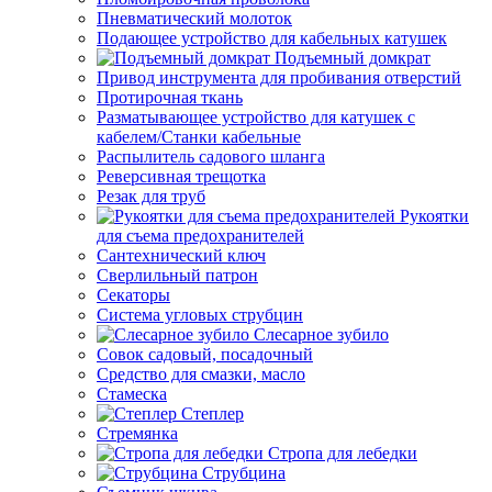
Пневматический молоток
Подающее устройство для кабельных катушек
Подъемный домкрат
Привод инструмента для пробивания отверстий
Протирочная ткань
Разматывающее устройство для катушек с
кабелем/Станки кабельные
Распылитель садового шланга
Реверсивная трещотка
Резак для труб
Рукоятки
для съема предохранителей
Сантехнический ключ
Сверлильный патрон
Секаторы
Система угловых струбцин
Слесарное зубило
Совок садовый, посадочный
Средство для смазки, масло
Стамеска
Степлер
Стремянка
Стропа для лебедки
Струбцина