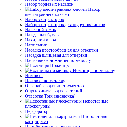
Набор торцевых насадок
Набор
шестигранных ключей
Набор экстракторов
Набор экстракторов для шурупов/винтов
Навесной замок
Наждачная бумага
Накидной ключ
Напильник
Насадка крестообразная для отвертки
Насадка шлицевая для отвертки
Настольные ножницы по металлу
Ножницы
Ножницы по металлу
Ножовка
Ножовка по металлу
Огранайзер для инструментов
Опрыскиватель для растений
Отвертка Torx (звездочка)
Переставные
плоскогубцы
Перфоратор
Пистолет для
картриджей
Пломбировочная проволока