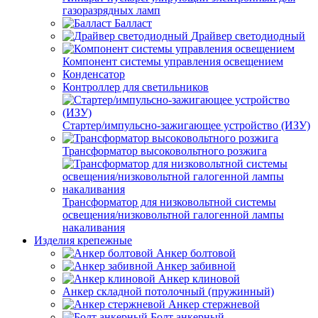
газоразрядных ламп
Балласт
Драйвер светодиодный
Компонент системы управления освещением
Конденсатор
Контроллер для светильников
Стартер/импульсно-зажигающее устройство (ИЗУ)
Трансформатор высоковольтного розжига
Трансформатор для низковольтной системы
освещения/низковольтной галогенной лампы
накаливания
Изделия крепежные
Анкер болтовой
Анкер забивной
Анкер клиновой
Анкер складной потолочный (пружинный)
Анкер стержневой
Болт анкерный