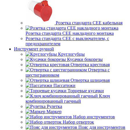
Розетка стандарта СЕЕ кабельная
Розетка стандарта СЕЕ накладного монтажа
Розетка стандарта СЕЕ с выключателем, с
предохранителем
Инструмент ручной
Круглогубцы
Кусачки бокорезы
Отвертка крестовая
Отвертка с
шестигранником
Отвертка шлицевая
Пассатижи
Торцевые кусачки
Ключ
комбинированный гаечный
Рулетка
Маркер
Набор инструментов
Набор отверток
Пояс для инструментов