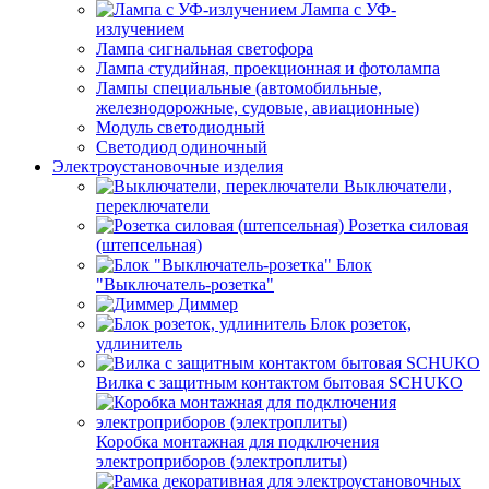
Лампа с УФ-
излучением
Лампа сигнальная светофора
Лампа студийная, проекционная и фотолампа
Лампы специальные (автомобильные,
железнодорожные, судовые, авиационные)
Модуль светодиодный
Светодиод одиночный
Электроустановочные изделия
Выключатели,
переключатели
Розетка силовая
(штепсельная)
Блок
"Выключатель-розетка"
Диммер
Блок розеток,
удлинитель
Вилка с защитным контактом бытовая SCHUKO
Коробка монтажная для подключения
электроприборов (электроплиты)