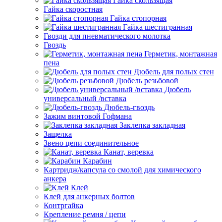
Гайка скользящая
Гайка скоростная
Гайка стопорная
Гайка шестигранная
Гвозди для пневматического молотка
Гвоздь
Герметик, монтажная
пена
Дюбель для полых стен
Дюбель резьбовой
Дюбель
универсальный /вставка
Дюбель-гвоздь
Зажим винтовой Гофмана
Заклепка закладная
Защелка
Звено цепи соединительное
Канат, веревка
Карабин
Картридж/капсула со смолой для химического
анкера
Клей
Клей для анкерных болтов
Контргайка
Крепление ремня / цепи