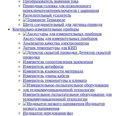
Преобразователь значения тока
Приводная головка для позиционного
переключателя/переключателя с шарниром
Разделительный усилитель
Термореле
Шнур соединительный для датчика-привода
Контрольно-измерительные приборы
Аксессуары для измерительных приборов
Анализатор качества электроэнергии
Датчик температуры для КИП
Детектор скрытой
проводки
Измерители сопротивления заземления
Измеритель антифриза
Измеритель влажности материала
Измеритель длины кабеля
Измеритель температуры и климата
Измерительное-/испытательное оборудование для
телекоммуникационной технологии
Индикатор
низкого напряжения
Индикатор чередования фаз