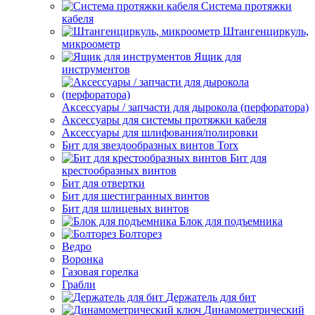
Система протяжки
кабеля
Штангенциркуль,
микроометр
Ящик для
инструментов
Аксессуары / запчасти для дырокола (перфоратора)
Аксессуары для системы протяжки кабеля
Аксессуары для шлифования/полировки
Бит для звездообразных винтов Torx
Бит для
крестообразных винтов
Бит для отвертки
Бит для шестигранных винтов
Бит для шлицевых винтов
Блок для подъемника
Болторез
Ведро
Воронка
Газовая горелка
Грабли
Держатель для бит
Динамометрический