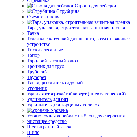
Стремянка
Стропа для лебедки
Струбцина
Съемник шкива
Тара, упаковка, строительная защитная пленка
Тачка
Тележка с катушкой для шланга, разматывающее
устройство
Тиски слесарные
Топор
Торцевой гаечный ключ
Тройник для труб
Трубогиб
Труборез
Тяпка, рыхлитель садовый
Угольник
Ударная отвертка/ гайковерт (пневматический)
Удлинитель для бит
Удлинитель для торцовых головок
Уровень
Установочная коробка с шаблон для сверления
Чистящее средство
Шестигранный ключ
Шило