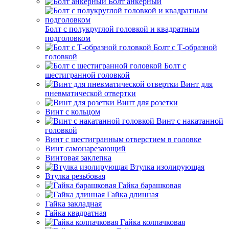
Болт анкерный
Болт с полукруглой головкой и квадратным
подголовком
Болт с Т-образной
головкой
Болт с
шестигранной головкой
Винт для
пневматической отвертки
Винт для розетки
Винт с кольцом
Винт с накатанной
головкой
Винт с шестигранным отверстием в головке
Винт самонарезающий
Винтовая заклепка
Втулка изолирующая
Втулка резьбовая
Гайка барашковая
Гайка длинная
Гайка закладная
Гайка квадратная
Гайка колпачковая