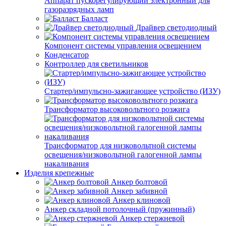
Аппарат пускорегулирующий электронный для
газоразрядных ламп
Балласт
Драйвер светодиодный
Компонент системы управления освещением
Конденсатор
Контроллер для светильников
Стартер/импульсно-зажигающее устройство (ИЗУ)
Трансформатор высоковольтного розжига
Трансформатор для низковольтной системы
освещения/низковольтной галогенной лампы
накаливания
Изделия крепежные
Анкер болтовой
Анкер забивной
Анкер клиновой
Анкер складной потолочный (пружинный)
Анкер стержневой