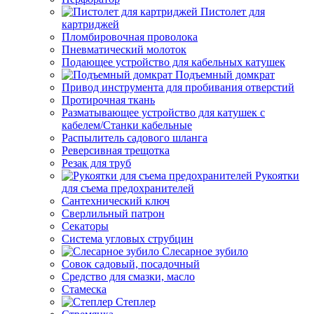
Пистолет для
картриджей
Пломбировочная проволока
Пневматический молоток
Подающее устройство для кабельных катушек
Подъемный домкрат
Привод инструмента для пробивания отверстий
Протирочная ткань
Разматывающее устройство для катушек с
кабелем/Станки кабельные
Распылитель садового шланга
Реверсивная трещотка
Резак для труб
Рукоятки
для съема предохранителей
Сантехнический ключ
Сверлильный патрон
Секаторы
Система угловых струбцин
Слесарное зубило
Совок садовый, посадочный
Средство для смазки, масло
Стамеска
Степлер