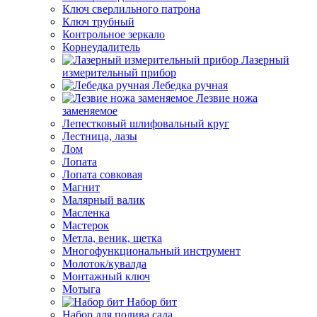
Ключ сверлильного патрона
Ключ трубный
Контрольное зеркало
Корнеудалитель
Лазерный
измерительный прибор
Лебедка ручная
Лезвие ножа
заменяемое
Лепестковый шлифовальный круг
Лестница, лазы
Лом
Лопата
Лопата совковая
Магнит
Малярный валик
Масленка
Мастерок
Метла, веник, щетка
Многофункциональный инструмент
Молоток/кувалда
Монтажный ключ
Мотыга
Набор бит
Набор для полива сада