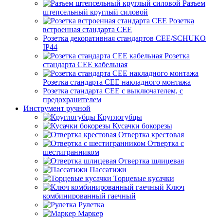
Разъем
штепсельный круглый силовой
Розетка
встроенная стандарта CEE
Розетка декоративная стандартов CEE/SCHUKO
IP44
Розетка
стандарта СЕЕ кабельная
Розетка стандарта СЕЕ накладного монтажа
Розетка стандарта СЕЕ с выключателем, с
предохранителем
Инструмент ручной
Круглогубцы
Кусачки бокорезы
Отвертка крестовая
Отвертка с
шестигранником
Отвертка шлицевая
Пассатижи
Торцевые кусачки
Ключ
комбинированный гаечный
Рулетка
Маркер