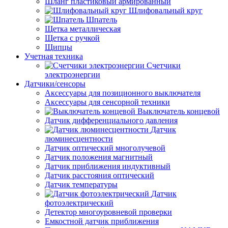
Шланг пластиковый армированный
Шлифовальный круг
Шпатель
Щетка металлическая
Щетка с ручкой
Щипцы
Учетная техника
Счетчики
электроэнергии
Датчики/сенсоры
Аксессуары для позиционного выключателя
Аксессуары для сенсорной техники
Выключатель концевой
Датчик дифференциального давления
Датчик
люминесцентности
Датчик оптический многолучевой
Датчик положения магнитный
Датчик приближения индуктивный
Датчик расстояния оптический
Датчик температуры
Датчик
фотоэлектрический
Детектор многоуровневой проверки
Емкостной датчик приближения