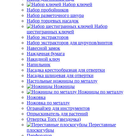
Набор ключей
Набор пробойников
Набор разметочного шнура
Набор торцевых насадок
Набор
шестигранных ключей
Набор экстракторов
Набор экстракторов для шурупов/винтов
Навесной замок
Наждачная бумага
Накидной ключ
Напильник
Насадка крестообразная для отвертки
Насадка шлицевая для отвертки
Настольные ножницы по металлу
Ножницы
Ножницы по металлу
Ножовка
Ножовка по металлу
Огранайзер для инструментов
Опрыскиватель для растений
Отвертка Torx (звездочка)
Переставные
плоскогубцы
Перфоратор