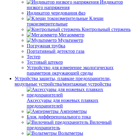
Индикатор
низкого напряжения
Индикатор чередования фаз
Клещи
токоизмерительные
Контрольный стержень
Мегаомметр
Мультиметр
Погружная трубка
Портативный детектор газа
Тестер
Тестовый штекер
Устройство для измерение экологических
параметров окружающей среды
Устройства защиты, плавкие предохранители,
модульные устройства/монтажные устройства
Аксессуары для ножевых плавких
предохранителей
Амперметры
Блок дифференциального тока
Вилочный
предохранитель
Вольтметры