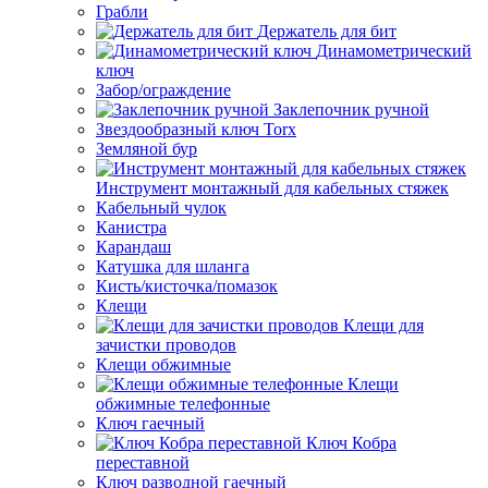
Грабли
Держатель для бит
Динамометрический
ключ
Забор/ограждение
Заклепочник ручной
Звездообразный ключ Torx
Земляной бур
Инструмент монтажный для кабельных стяжек
Кабельный чулок
Канистра
Карандаш
Катушка для шланга
Кисть/кисточка/помазок
Клещи
Клещи для
зачистки проводов
Клещи обжимные
Клещи
обжимные телефонные
Ключ гаечный
Ключ Кобра
переставной
Ключ разводной гаечный