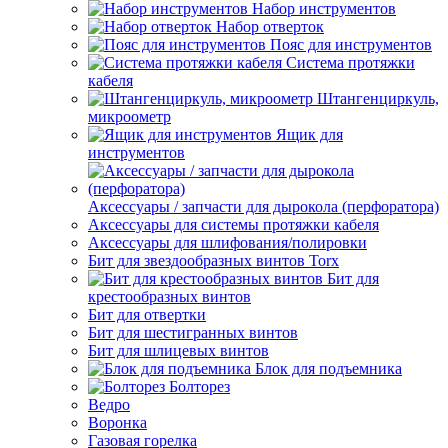
Набор инструментов
Набор отверток
Пояс для инструментов
Система протяжки
кабеля
Штангенциркуль,
микроометр
Ящик для
инструментов
Аксессуары / запчасти для дырокола (перфоратора)
Аксессуары для системы протяжки кабеля
Аксессуары для шлифования/полировки
Бит для звездообразных винтов Torx
Бит для
крестообразных винтов
Бит для отвертки
Бит для шестигранных винтов
Бит для шлицевых винтов
Блок для подъемника
Болторез
Ведро
Воронка
Газовая горелка