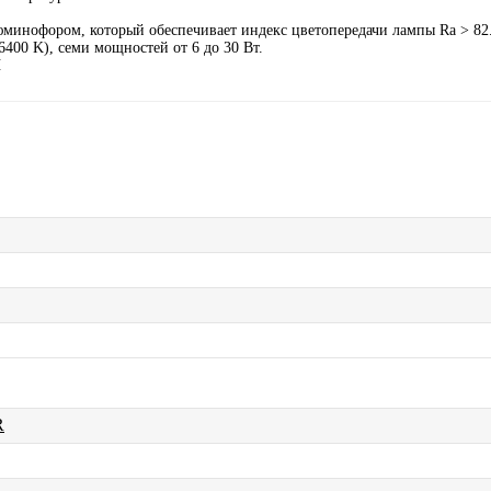
юминофором, который обеспечивает индекс цветопередачи лампы Ra > 8
6400 K), cеми мощностей от 6 до 30 Вт.
Ы
R