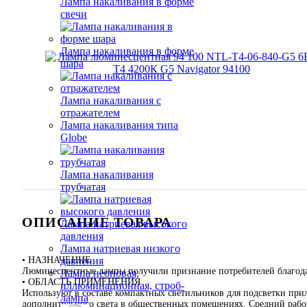
Лампа накаливания в форме
свечи
Лампа накаливания в форме
шара
Лампа накаливания с
отражателем
Лампа накаливания типа
Globe
Лампа накаливания
трубчатая
ОПИСАНИЕ ТОВАРА
Лампа натриевая высокого
давления
Лампа натриевая низкого
• НАЗНАЧЕНИЕ
давления
Люминесцентные лампы получили признание потребителей благодар
Лампа неоновая,
• ОБЛАСТЬ ПРИМЕНЕНИЯ
иллюминационная, строб-
Используют в составе компактных светильников для подсветки прил
лампа
дополнительного света в общественных помещениях. Средний рабоч