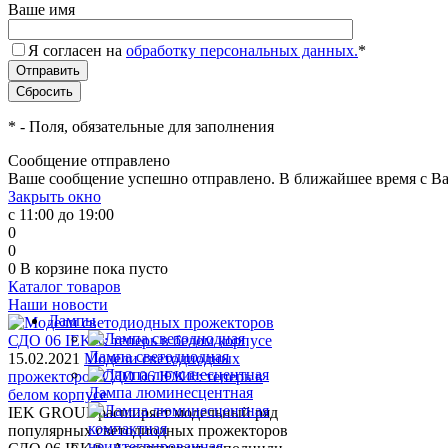
Ваше имя
Я согласен на
обработку персональных данных.
*
*
- Поля, обязательные для заполнения
Сообщение отправлено
Ваше сообщение успешно отправлено. В ближайшее время с Ва
Закрыть окно
с 11:00 до 19:00
0
0
0
В корзине
пока пусто
Каталог товаров
Наши новости
Лампы
Лампа светодиодная
15.02.2021
Модели светодиодных
прожекторов СДО 06 IEK®: теперь в
Лампа люминесцентная
белом корпусе
IEK GROUP расширяет модельный ряд
популярных светодиодных прожекторов