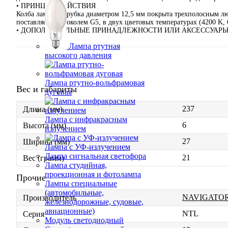
• ПРИНЦИП ДЕЙСТВИЯ
Колба лампы – трубка диаметром 12,5 мм покрыта трехполосным л
поставляется с цоколем G5, в двух цветовых температурах (4200 K, 
• ДОПОЛНИТЕЛЬНЫЕ ПРИНАДЛЕЖНОСТИ ИЛИ АКСЕССУАР
Лампа ртутная
высокого давления
Лампа ртутно-вольфрамовая
Вес и габариты
дуговая
237
Длина (мм)
Лампа с инфракрасным
6
Высота (мм)
излучением
27
Ширина (мм)
Лампа с УФ-излучением
Лампа сигнальная светофора
21
Вес (грамм)
Лампа студийная,
проекционная и фотолампа
Прочие
Лампы специальные
(автомобильные,
NAVIGATO
Производитель
железнодорожные, судовые,
авиационные)
NTL
Серия
Модуль светодиодный