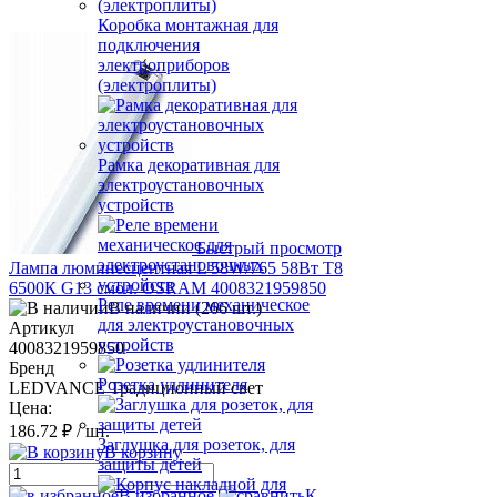
Коробка монтажная для
подключения
электроприборов
(электроплиты)
Рамка декоративная для
электроустановочных
устройств
Быстрый просмотр
Лампа люминесцентная L 58W/765 58Вт T8
6500К G13 смол. OSRAM 4008321959850
Реле времени механическое
В наличии (266 шт.)
для электроустановочных
Артикул
устройств
4008321959850
Бренд
Розетка удлинителя
LEDVANCE Традиционный свет
Цена:
186.72 ₽
/ шт.
Заглушка для розеток, для
В корзину
защиты детей
В избранное
К