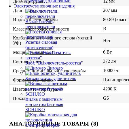
Светодиод одиночный
12 мм
Диаметр трубы
Электроустановочные изделия
207 мм
Длина, мм
80-89 (класс
Индекс цветопередачи
Выключатели,
переключатели
B
Класс энергоэффективности
Колба лампы из черного стекла (мягкий
Нет
Розетка силовая
УФ)
(штепсельная)
6 Вт
Мощность лампы, Вт
372 лм
Световой поток
Блок "Выключатель-розетка"
Диммер
10000 ч
Средний номинальный срок службы
Блок розеток, удлинитель
Цилиндриче
Форма колбы лампы
4200 К
Цветовая температура, К
G5
Цоколь
Вилка с защитным
контактом бытовая
SCHUKO
АНАЛОГИЧНЫЕ ТОВАРЫ (8)