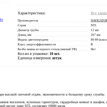
Характеристики:
Все хара
Производитель
NAVIGATO
Серия
NTL
Диаметр трубы
12 мм
Длина, мм
207 мм
Индекс цветопередачи
80-89 (клас
Класс энергоэффективности
B
Колба лампы из черного стекла (мягкий УФ)
Нет
Кол-во в упаковке:
10 шт.
Единица измерения:
штук
я высокой световой отдаче, экономичности и большому сроку службы.
авков магазинов, кухонных гарнитуров, гардеробных комнат и шкафов, в
ий ресурс ламп NTL составляет 10000 часов.