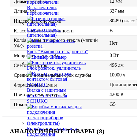
12 мм
Диаметр трубы
Выключатели,
327 мм
Длина, мм
переключатели
80-89 (класс
Индекс цветопередачи
Розетка силовая
B
Класс энергоэффективности
(штепсельная)
Колба лампы из черного стекла (мягкий
Нет
УФ)
Блок "Выключатель-розетка"
8 Вт
Мощность лампы, Вт
Диммер
496 лм
Световой поток
Блок розеток, удлинитель
10000 ч
Средний номинальный срок службы
Цилиндриче
Форма колбы лампы
Вилка с защитным
4200 К
Цветовая температура, К
контактом бытовая
SCHUKO
G5
Цоколь
Коробка монтажная для
АНАЛОГИЧНЫЕ ТОВАРЫ (8)
подключения