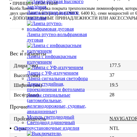
• ПРИНЦИП ДЕЙСТВИЯ
Колба лампы – трубка покрыта трехполосным люминофором, который
Лампа ртутная высокого
двух цветовых температурах (4200 K, 6400 K), cеми мощностей от 6
давления
• ДОПОЛНИТЕЛЬНЫЕ ПРИНАДЛЕЖНОСТИ ИЛИ АКСЕССУАР
Лампа ртутно-вольфрамовая
дуговая
Вес и габариты
Лампа с инфракрасным
излучением
177.5
Длина (мм)
Лампа с УФ-излучением
37
Высота (мм)
Лампа сигнальная светофора
Лампа студийная,
19.5
Ширина (мм)
проекционная и фотолампа
28
Лампы специальные
Вес (грамм)
(автомобильные,
железнодорожные, судовые,
Прочие
авиационные)
Модуль светодиодный
NAVIGATO
Производитель
Светодиод одиночный
Электроустановочные изделия
NTL
Серия