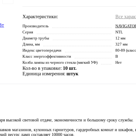
Характеристики:
Все хара
Производитель
NAVIGATO
Серия
NTL
Диаметр трубы
12 мм
Длина, мм
327 мм
Индекс цветопередачи
80-89 (клас
Класс энергоэффективности
B
Колба лампы из черного стекла (мягкий УФ)
Нет
Кол-во в упаковке:
10 шт.
Единица измерения:
штук
я высокой световой отдаче, экономичности и большому сроку службы.
авков магазинов, кухонных гарнитуров, гардеробных комнат и шкафов, в
ий ресурс ламп составляет 10000 часов.