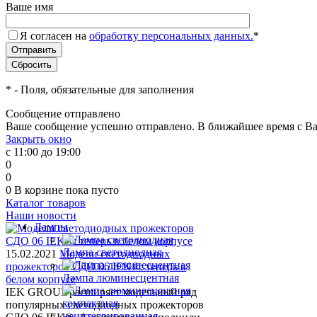
Ваше имя
Я согласен на
обработку персональных данных.
*
*
- Поля, обязательные для заполнения
Сообщение отправлено
Ваше сообщение успешно отправлено. В ближайшее время с Ва
Закрыть окно
с 11:00 до 19:00
0
0
0
В корзине
пока пусто
Каталог товаров
Наши новости
Лампы
Лампа светодиодная
15.02.2021
Модели светодиодных
прожекторов СДО 06 IEK®: теперь в
Лампа люминесцентная
белом корпусе
IEK GROUP расширяет модельный ряд
популярных светодиодных прожекторов