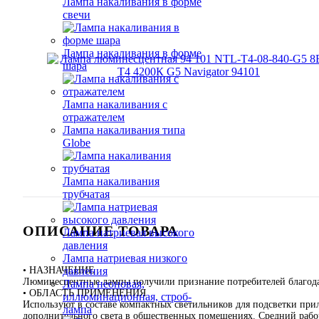
Лампа накаливания в форме
свечи
Лампа накаливания в форме
шара
Лампа накаливания с
отражателем
Лампа накаливания типа
Globe
Лампа накаливания
трубчатая
ОПИСАНИЕ ТОВАРА
Лампа натриевая высокого
давления
Лампа натриевая низкого
• НАЗНАЧЕНИЕ
давления
Люминесцентные лампы получили признание потребителей благодар
Лампа неоновая,
• ОБЛАСТЬ ПРИМЕНЕНИЯ
иллюминационная, строб-
Используют в составе компактных светильников для подсветки прил
лампа
дополнительного света в общественных помещениях. Средний рабоч