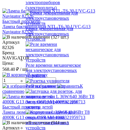
электроприборов
(электроплиты)
Быстрый просмотр
Лампа бактерицидная NTL-T6-30-UVC-G13
Рамка декоративная для
Navigator 82326
электроустановочных
В наличии (327 шт.)
устройств
Артикул
82326
Бренд
NAVIGATOR
Цена:
Реле времени механическое
568.40 ₽
/ шт.
для электроустановочных
В корзину
устройств
В избранное
К
Розетка удлинителя
сравнению
Заглушка для розеток, для
Быстрый просмотр
защиты детей
Лампа люминесцентная L 36W/640 36Вт T8
4000К G13 смол. OSRAM 4008321959713
В наличии (944 шт.)
Артикул