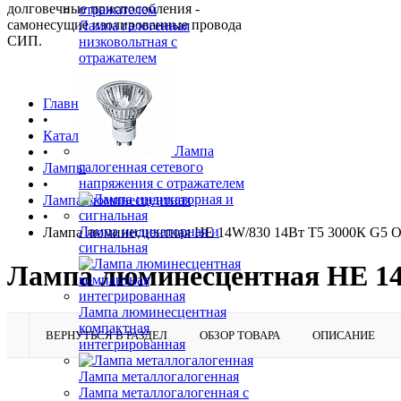
долговечные приспособления -
самонесущие изолированные провода
Лампа галогенная
СИП.
низковольтная с
отражателем
Главная страница
•
Каталог товаров
Лампа
•
галогенная сетевого
Лампы
напряжения с отражателем
•
Лампа люминесцентная
•
Лампа индикаторная и
Лампа люминесцентная HE 14W/830 14Вт T5 3000К G5 
сигнальная
Лампа люминесцентная HE 14
Лампа люминесцентная
компактная
ВЕРНУТЬСЯ В РАЗДЕЛ
ОБЗОР ТОВАРА
ОПИСАНИЕ
интегрированная
Лампа металлогалогенная
Лампа металлогалогенная с