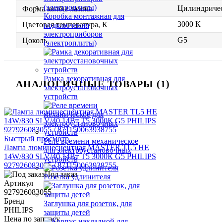
Цилиндриче
Форма колбы лампы
Коробка монтажная для
3000 К
Цветовая температура, К
подключения
электроприборов
G5
Цоколь
(электроплиты)
Рамка декоративная для
АНАЛОГИЧНЫЕ ТОВАРЫ (1)
электроустановочных
устройств
Быстрый просмотр
Реле времени механическое
Лампа люминесцентная MASTER TL5 HE
для электроустановочных
14W/830 SLV/40 14Вт T5 3000К G5 PHILIPS
устройств
927926083055 / 871150063938755
Под заказ
Розетка удлинителя
Артикул
927926083055
Бренд
Заглушка для розеток, для
PHILIPS
защиты детей
Цена по запросу