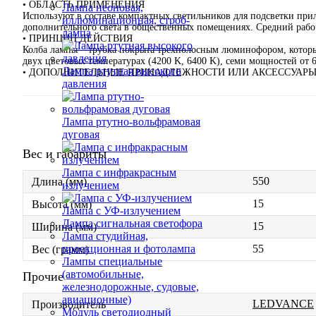
• ОБЛАСТЬ ПРИМЕНЕНИЯ
Лампа неоновая,
Используют в составе компактных светильников для подсветки прил
иллюминационная, строб-
дополнительного света в общественных помещениях. Средний рабоч
лампа
• ПРИНЦИП ДЕЙСТВИЯ
Колба лампы – трубка покрыта трехполосным люминофором, который
двух цветовых температурах (4200 K, 6400 K), cеми мощностей от 6
Лампа ртутная высокого
• ДОПОЛНИТЕЛЬНЫЕ ПРИНАДЛЕЖНОСТИ ИЛИ АКСЕССУАР
давления
Лампа ртутно-вольфрамовая
дуговая
Вес и габариты
Лампа с инфракрасным
550
Длина (мм)
излучением
15
Высота (мм)
Лампа с УФ-излучением
Лампа сигнальная светофора
15
Ширина (мм)
Лампа студийная,
55
проекционная и фотолампа
Вес (грамм)
Лампы специальные
(автомобильные,
Прочие
железнодорожные, судовые,
авиационные)
LEDVANCE
Производитель
Модуль светодиодный