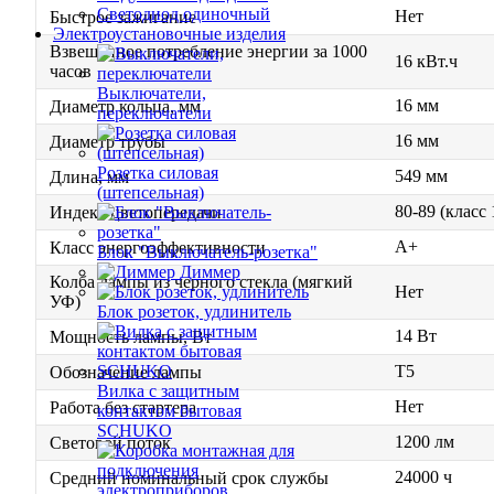
Светодиод одиночный
Нет
Быстрое зажигание
Электроустановочные изделия
Взвешенное потребление энергии за 1000
16 кВт.ч
часов
Выключатели,
16 мм
Диаметр кольца, мм
переключатели
16 мм
Диаметр трубы
Розетка силовая
549 мм
Длина, мм
(штепсельная)
80-89 (класс
Индекс цветопередачи
A+
Класс энергоэффективности
Блок "Выключатель-розетка"
Диммер
Колба лампы из черного стекла (мягкий
Нет
УФ)
Блок розеток, удлинитель
14 Вт
Мощность лампы, Вт
T5
Обозначение лампы
Вилка с защитным
Нет
Работа без стартера
контактом бытовая
SCHUKO
1200 лм
Световой поток
24000 ч
Средний номинальный срок службы