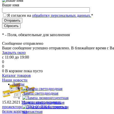
Ваше имя
Я согласен на
обработку персональных данных.
*
*
- Поля, обязательные для заполнения
Сообщение отправлено
Ваше сообщение успешно отправлено. В ближайшее время с Ва
Закрыть окно
с 11:00 до 19:00
0
0
0
В корзине
пока пусто
Каталог товаров
Наши новости
Лампы
Лампа светодиодная
15.02.2021
Модели светодиодных
Лампа люминесцентная
прожекторов СДО 06 IEK®: теперь в
белом корпусе