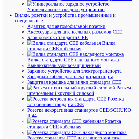
G5
8Вт
Универсальное зарядное устройство
T4
Вилки, розетки и устройства промышленные и
4200К
специальные
G5
Адаптер для автомобильной розетки
Navigato
Аксессуары для штепсельных разъемов CEE
94101
Блок розеток стандарта CEE
Вилка
стандарта CEE кабельная
В
наличии
Вилка стандарта CEE накладного монтажа
(109
Выключатель взрывозащищенный
шт.)
Зарядное устройство для электротранспорта
Артикул
Зарядный кабель для электротранспорта
94101
Защитная крышка для вилки стандарта CEE
Бренд
Разъем
NAVIG
штепсельный круглый силовой
Цена:
Розетка
323.84
встроенная стандарта CEE
₽
Розетка декоративная стандартов CEE/SCHUKO
/
IP44
шт.
Розетка
стандарта СЕЕ кабельная
В
Розетка стандарта СЕЕ накладного монтажа