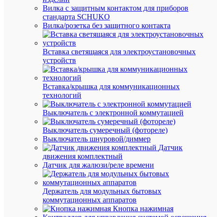
отдаче
Вилка с защитным контактом для приборов
эконо
стандарта SCHUKO
и
Вилка/розетка без защитного контакта
боль
сроку
служб
•
Вставка светящаяся для электроустановочных
ОБЛА
устройств
ПРИ
Испол
в
Вставка/крышка для коммуникационных
соста
технологий
компа
свети
для
Выключатель с электронной коммутацией
подсв
прила
Выключатель сумеречный (фотореле)
магаз
Выключатель шнуровой/диммер
кухон
Датчик
гарни
движения комплектный
гарде
Датчик для жалюзи/реле времени
комна
и
шкафо
в
Держатель для модульных бытовых
качес
коммутационных аппаратов
допол
Кнопка нажимная
света