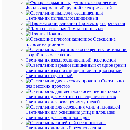
30
Мо
Вт
лам
Фонарь карманный, ручной электрический
Об
Светильник пылевлагозащищенный
T8
ла
Прожектор переносной
Лампа настольная
Раб
Ночник
Нет
без
Освещение
ста
иллюминационное
Светильник
1300
Св
аварийного освещения
лм
пот
Светильник взрывозащищенный переносной
Ср
2000
но
Светильник взрывозащищенный стационарный
ч
сро
Светильник грунтовый
Светильник
Фо
для высоких пролетов
Цили
ко
ла
Светильник для местного освещения станков
Светильник для освещения туннелей
Цве
3500
тем
К
Светильник для освещения улиц и площадей
К
Светильник для стройплощадок
G13
Цо
Светильник линейный реечного типа