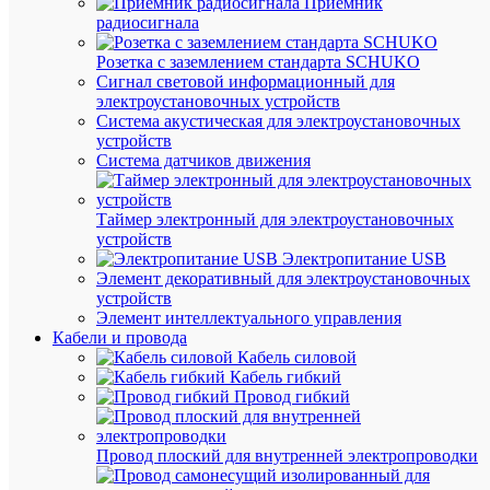
Приемник
Ламп
радиосигнала
поста
с
цокол
Розетка с заземлением стандарта SCHUKO
G5,
Сигнал световой информационный для
в
электроустановочных устройств
двух
Система акустическая для электроустановочных
цвето
устройств
темпе
Система датчиков движения
(4200
K,
6400
K),
Таймер электронный для электроустановочных
cеми
устройств
мощн
Электропитание USB
от
Элемент декоративный для электроустановочных
6
устройств
до
Элемент интеллектуального управления
30
Кабели и провода
Вт.
Кабель силовой
•
ДОП
Кабель гибкий
ПРИ
Провод гибкий
ИЛИ
АКСЕ
Провод плоский для внутренней электропроводки