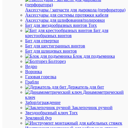
G5
OSRAM
Аксессуары / запчасти для дырокола (перфоратора)
4099854
Аксессуары для системы протяжки кабеля
Аксессуары для шлифования/полировки
Бит для звездообразных винтов Torx
В
Бит для
наличии
крестообразных винтов
(1053
Бит для отвертки
шт.)
Бит для шестигранных винтов
Артикул
Бит для шлицевых винтов
4099854
Блок для подъемника
Бренд
Болторез
LEDVA
Ведро
Традиц
Воронка
свет
Газовая горелка
Цена:
Грабли
477.11
Держатель для бит
Динамометрический
₽
ключ
/
Забор/ограждение
шт.
Заклепочник ручной
Звездообразный ключ Torx
Земляной бур
В
корзину