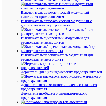
К
сравнен
Выключатель автоматический модульный
винтового присоединения
Выключатель автоматический модульный с
дополнительным устройством
Выключатель сумеречный модульный для
Быстры
распределительных щитов
просмот
Лампа
люминес
Выключатель/переключатель модульный для
94
распределительного щита
107
NTL-
T5-
Держатель для цилиндрических предохранителей
08-
840-
G5
Держатель низковольтного ножевого плавкого
8Вт
предохранителя
T5
Держатель пробкового цилиндрического
4200К
предохранителя
G5
Звонковый
Navigato