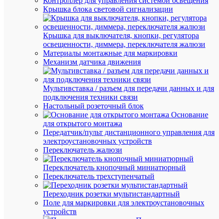
Контроллер для управления системой освещения
в
Крышка блока световой сигнализации
общес
помещ
Сред
рабоч
Крышка для выключателя, кнопки, регулятора
ресур
освещенности, диммера, переключателя жалюзи
ламп
Материалы монтажные для маркировки
соста
Механизм датчика движения
10000
часов.
•
Мультивставка / разъем для передачи данных и для
ПРИ
подключения техники связи
ДЕЙ
Колба
Настольный розеточный блок
ламп
Основание
–
для открытого монтажа
трубк
Передатчик/пульт дистанционного управления для
покры
электроустановочных устройств
трехп
Переключатель жалюзи
люми
котор
Переключатель кнопочный миниатюрный
обесп
индек
Переключатель трехступенчатый
цвето
ламп
Переходник розетки мультистандартный
Ra
Поле для маркировки для электроустановочных
>
устройств
82.