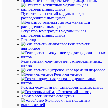
Пробковый цилиндрический предохранитель
К
Пускатель магнитный модульный для
сравнен
распределительных щитов
Регулятор температуры модульный для
распределительных щитов
Резистор
Реле времени
аналоговое
Быстры
просмот
Лампа
Реле времени модульное для распределительных
люминес
щитов
HE
Реле времени цифровое
14W/865
Реле импульсное
14Вт
T5
6500К
Розетка модульная для распределительных щитов
G5
Розеточный таймер
LEDVA
Таймер лестничного освещения
OSRAM
4099854