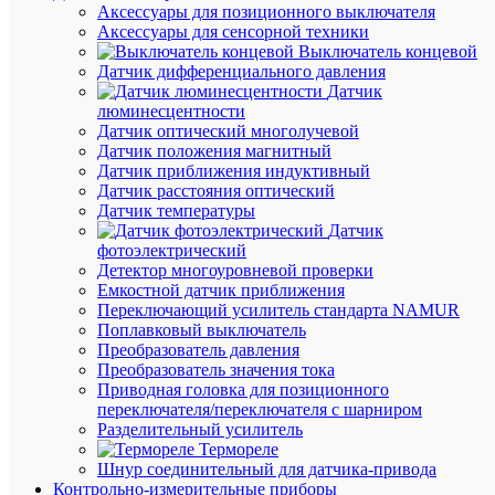
(5062
Аксессуары для позиционного выключателя
шт.)
Аксессуары для сенсорной техники
Артикул
Выключатель концевой
4099854
Датчик дифференциального давления
Бренд
Датчик
LEDVA
люминесцентности
Традиц
Датчик оптический многолучевой
свет
Датчик положения магнитный
Цена:
Датчик приближения индуктивный
444.60
Датчик расстояния оптический
₽
Датчик температуры
/
Датчик
шт.
фотоэлектрический
Детектор многоуровневой проверки
Емкостной датчик приближения
В
Переключающий усилитель стандарта NAMUR
корзину
Поплавковый выключатель
Преобразователь давления
Преобразователь значения тока
Приводная головка для позиционного
переключателя/переключателя с шарниром
В
Разделительный усилитель
избранн
Термореле
Шнур соединительный для датчика-привода
Контрольно-измерительные приборы
К