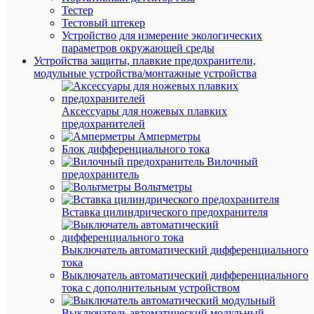
Тестер
Тестовый штекер
В
Устройство для измерение экологических
наличии
параметров окружающей среды
(178
Устройства защиты, плавкие предохранители,
шт.)
модульные устройства/монтажные устройства
Артикул
94119
Бренд
Аксессуары для ножевых плавких
NAVIG
предохранителей
Цена:
Амперметры
414.44
Блок дифференциального тока
₽
Вилочный
/
предохранитель
шт.
Вольтметры
Вставка цилиндрического предохранителя
В
корзину
Выключатель автоматический дифференциального
тока
Выключатель автоматический дифференциального
В
тока с дополнительным устройством
избранн
Выключатель автоматический модульный