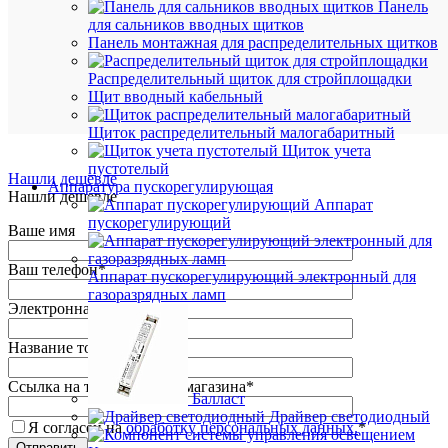
избранн
Панель
для сальников вводных щитков
Панель монтажная для распределительных щитков
К
сравнен
Распределительный щиток для стройплощадки
Щит вводный кабельный
Щиток распределительный малогабаритный
Щиток учета
пустотелый
Нашли дешевле
Аппаратура пускорегулирующая
Нашли дешевле
Аппарат
пускорегулирующий
Ваше имя
Ваш телефон
*
Аппарат пускорегулирующий электронный для
газоразрядных ламп
Электронная почта
Название товара
*
Ссылка на товар другого магазина
*
Балласт
Драйвер светодиодный
Я согласен на
обработку персональных данных.
*