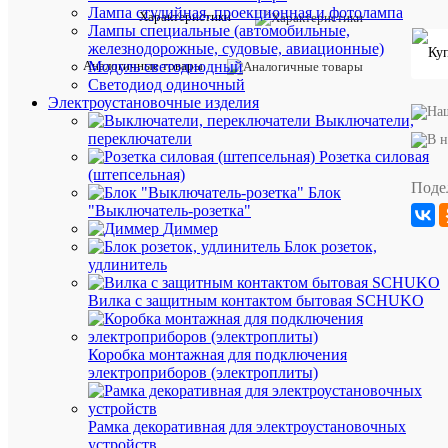
Лампа студийная, проекционная и фотолампа
Производи
Традиц
Характеристики
свет
Лампы специальные (автомобильные,
железнодорожные, судовые, авиационные)
Взвешенн
потреблен
Аналогичные товары
Модуль светодиодный
энергии
37
Светодиод одиночный
за
кВт.ч
Электроустановочные изделия
1000
Выключатели,
часов
переключатели
Диаметр
26
Розетка силовая
трубы
мм
(штепсельная)
Длина,
895
Поде
Блок
мм
мм
"Выключатель-розетка"
70-
Диммер
Индекс
79
Блок розеток,
цветопере
(класс
удлинитель
2А)
Класс
B
Вилка с защитным контактом бытовая SCHUKO
энергоэфф
Колба
лампы
Коробка монтажная для подключения
из
электроприборов (электроплиты)
черного
Нет
стекла
(мягкий
УФ)
Рамка декоративная для электроустановочных
Кол-
устройств