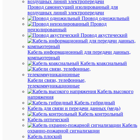
Провод самонесущий изолированный для
воздушных линий электропередачи
Вес
Провод одножильный
Провод
и
неизолированный
габа
Провод акустический
Дл
912
(мм
Кабель информационный для передачи данных,
компьютерный
Вы
34
Кабель коаксиальный
(мм
Ши
33
(мм
Кабели связи, телефонные,
телекоммуникационные
Ве
Кабель высокого
141
(гр
напряжения
Кабель гибридный
Про
Кабель для связи и передачи данных (медь)
Кабель контрольный
LED
Кабель оптический
Трад
Пр
Кабель
свет
охранно-пожарной сигнализации
Кабель плоский