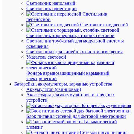
Светильник напольный
Светильник ориентации
Светильник
АН
переносной
Светильник подвесной
ТО
(8)
Светильник торшерный, столбик световой
Светильник трубчатый для модульной системы
освещения
Светильники для линейных систем освещения
Указатель световой
Фонарь взрывозащищенный карманный
электрический
Быстры
Батарейки, аккумуляторы, зарядные устройства
просмот
Аккумулятор (свинцовый)
Лампа
Аксессуары для аккумуляторов и зарядных
люминес
устройств
94
Батарея аккумуляторная
101
NTL-
Блок питания сетевой для бытовой электроники
T4-
Гальванический
08-
элемент
840-
Сетевой шнур питания