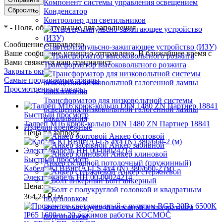
Компонент системы управления освещением
Конденсатор
Контроллер для светильников
*
- Поля, обязательные для заполнения
Сообщение отправлено
Стартер/импульсно-зажигающее устройство (ИЗУ)
Ваше сообщение успешно отправлено. В ближайшее время с
Вами свяжется наш специалист
Трансформатор высоковольтного розжига
Закрыть окно
Самые продаваемые товары
Просмотренные товары
Трансформатор для низковольтной системы
освещения/низковольтной галогенной лампы
Быстрый просмотр
накаливания
Талреп М16 крюк-кольцо DIN 1480 ZN Партнер 18841
Изделия крепежные
Цена по запросу
Анкер болтовой
Анкер забивной
Анкер клиновой
Быстрый просмотр
Анкер складной потолочный (пружинный)
Кабель КГВВнг(А)-LS 4х4 (N) 380/660-2 (м)
Анкер стержневой
Электрокабель НН 00-00024214
Болт анкерный
Цена:
364.24 ₽
/ м
Болт с полукруглой головкой и квадратным
подголовком