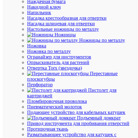
Наждачная бумага
Накидной ключ
Напильник
К
Насадка крестообразная для отвертки
сравнен
Насадка шлицевая для отвертки
Настольные ножницы по металлу
Ножницы
Ножницы по металлу
Ножовка
Ножовка по металлу
Огранайзер для инструментов
Быстры
Опрыскиватель для растений
просмот
Отвертка Torx (звездочка)
Лампа
Переставные
люминес
плоскогубцы
HE
Перфоратор
28Вт/83
Пистолет для
28Вт
картриджей
T5
Пломбировочная проволока
3000К
Пневматический молоток
G5
Подающее устройство для кабельных катушек
OSRAM
Подъемный домкрат
4099854
Привод инструмента для пробивания отверстий
Протирочная ткань
Разматывающее устройство для катушек с
В