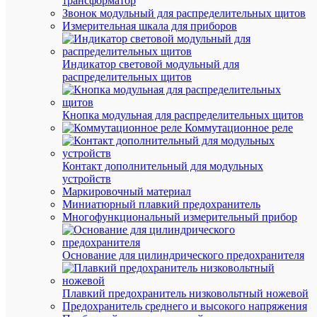
трансформатор
94107
Звонок модульный для распределительных щитов
Измерительная шкала для приборов
В
наличии
Индикатор световой модульный для
(260
распределительных щитов
шт.)
Артикул
94107
Кнопка модульная для распределительных щитов
Бренд
Коммутационное реле
NAVIG
Цена:
307.92
Контакт дополнительный для модульных
₽
устройств
/
Маркировочный материал
шт.
Миниатюрный плавкий предохранитель
Многофункциональный измерительный прибор
В
корзину
Основание для цилиндрического предохранителя
Плавкий предохранитель низковольтный ножевой
В
Предохранитель среднего и высокого напряжения
избранн