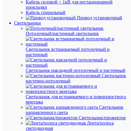
Вз
Кабель силовой < 1кВ для нестационарной
37
пот
прокладки
кВт.ч
эне
Кабель спиральный
100
Провод установочный
Светильники
26
Ди
мм
тр
Потолочный/настенный светильник
895
Дли
мм
мм
Светильник встраиваемый потолочный и
70-
настенный
79
Ин
(клас
цве
2А)
Светильник накладной потолочный и настенный
Светильник
Кла
настенно-потолочный
B
эне
Ко
Светильник для встраиваемого и поверхностного
ла
монтажа
из
Светильник
Нет
чер
направленного света
сте
Светильник/прожектор
(мя
Лента/полоса
УФ
светодиодная