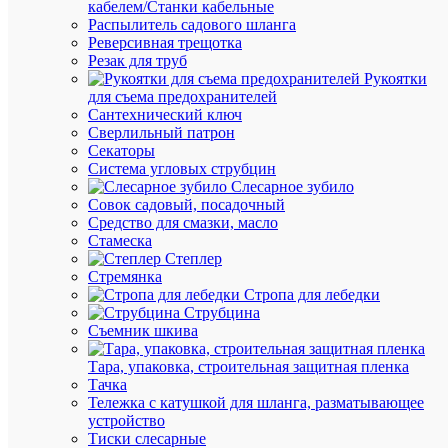
кабелем/Станки кабельные
наличии
Распылитель садового шланга
(66
Реверсивная трещотка
шт.)
Резак для труб
Артикул
Рукоятки
4099854
для съема предохранителей
Бренд
Сантехнический ключ
LEDVA
Сверлильный патрон
Традиц
Секаторы
свет
Система угловых струбцин
Цена:
Слесарное зубило
444.60
Совок садовый, посадочный
₽
Средство для смазки, масло
/
Стамеска
шт.
Степлер
Стремянка
Стропа для лебедки
В
Струбцина
корзину
Съемник шкива
Тара, упаковка, строительная защитная пленка
Тачка
В
Тележка с катушкой для шланга, разматывающее
избранн
устройство
Тиски слесарные