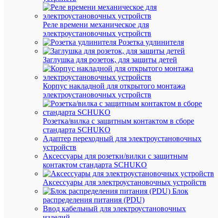
во
в
упаковке
Реле времени механическое для
10
электроустановочных устройств
шт.
Розетка удлинителя
Единица
измерени
Заглушка для розеток, для защиты детей
штук
Корпус накладной для открытого монтажа
электроустановочных устройств
ОП
ТО
Розетка/вилка с защитным контактом в сборе
стандарта SCHUKO
Адаптер переходный для электроустановочных
•
устройств
НАЗН
Аксессуары для розетки/вилки с защитным
Люми
контактом стандарта SCHUKO
ламп
получ
Аксессуары для электроустановочных устройств
призн
потре
Блок
благо
распределения питания (PDU)
высок
Ввод кабельный для электроустановочных
свето
изделий