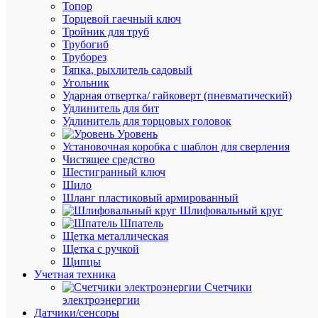
Топор
К
Торцевой гаечный ключ
сравнен
Тройник для труб
Трубогиб
Труборез
Тяпка, рыхлитель садовый
Угольник
Ударная отвертка/ гайковерт (пневматический)
Удлинитель для бит
Быстры
Удлинитель для торцовых головок
просмот
Уровень
Лампа
Установочная коробка с шаблон для сверления
люминес
Чистящее средство
HE
Шестигранный ключ
28Вт/84
Шило
28Вт
Шланг пластиковый армированный
T5
Шлифовальный круг
4000К
Шпатель
G5
Щетка металлическая
OSRAM
Щетка с ручкой
4099854
Щипцы
Учетная техника
Счетчики
В
электроэнергии
наличии
Датчики/сенсоры