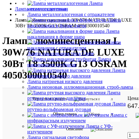
•
Лампа
Лампа люминесцентная
металлогалогенная
•
Лампа металлогалогенная с отражателем
Лампа люминесцентная L 30W/76 NATURA DE LUXE
Лампа
30Вт T8 3500К G13 OSRAM 4050300010540
накаливания в форме свечи
Лампа
накаливания в форме шара
Лампа люминесцентная L
Лампа
накаливания с отражателем
30W/76 NATURA DE LUXE
Лампа накаливания типа Globe
Лампа
30Вт T8 3500К G13 OSRAM
накаливания трубчатая
Лампа
4050300010540
натриевая высокого давления
Лампа натриевая низкого давления
Лампа неоновая, иллюминационная, строб-лампа
Лампа
Цена
ртутная высокого давления
Вернуться в раздел
Отзывов:
Лампа
647
ртутно-вольфрамовая дуговая
Обзор товара
Лампа с
инфракрасным излучением
Лампа с УФ-
Характе
Все
Описание
излучением
характ
Лампа сигнальная светофора
LEDVA