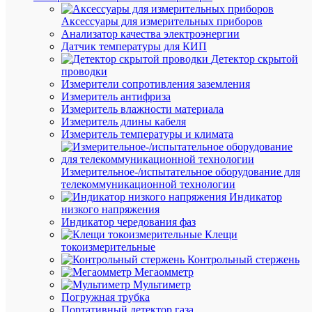
сравнен
Аксессуары для измерительных приборов
Анализатор качества электроэнергии
Датчик температуры для КИП
Детектор скрытой
проводки
Измерители сопротивления заземления
Измеритель антифриза
Быстры
Измеритель влажности материала
просмот
Измеритель длины кабеля
Лампа
Измеритель температуры и климата
люминес
94
119
Измерительное-/испытательное оборудование для
NTL-
телекоммуникационной технологии
T5-
Индикатор
13-
низкого напряжения
860-
Индикатор чередования фаз
G5
Клещи
13Вт
токоизмерительные
T5
Контрольный стержень
6000К
Мегаомметр
G5
Мультиметр
Navigato
Погружная трубка
94119
Портативный детектор газа