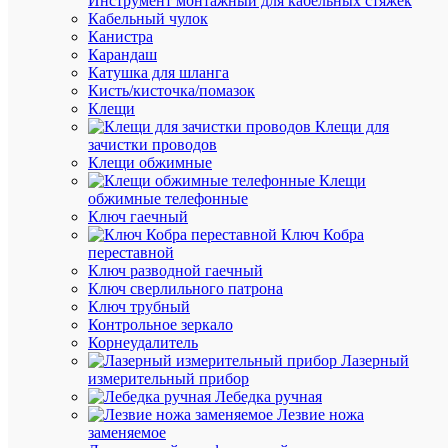
Инструмент монтажный для кабельных стяжек
Кабельный чулок
Канистра
Карандаш
В
Катушка для шланга
избранн
Кисть/кисточка/помазок
Клещи
Клещи для
К
зачистки проводов
сравнен
Клещи обжимные
Клещи
обжимные телефонные
Ключ гаечный
Ключ Кобра
переставной
Ключ разводной гаечный
Быстры
Ключ сверлильного патрона
просмот
Ключ трубный
Лампа
Контрольное зеркало
бактери
Корнеудалитель
NTL-
Лазерный
T6-
измерительный прибор
30-
Лебедка ручная
UVC-
Лезвие ножа
G13
заменяемое
Navigato