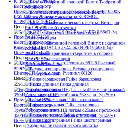
Болт с Т-образной
Быстрый просмотр
головкой
Прожектор светодиодный с пультом RGB 20Вт 6500К
Болт с
IP65 1600лм 20 режимов работы КОСМОС
шестигранной головкой
K_PR5_LED_20RGB
Винт для
Цена по запросу
пневматической отвертки
Винт для розетки
Винт с кольцом
Быстрый просмотр
Винт с накатанной
Кабель ВВГ-Пнг(А)-LS 3х2.5 ок (N PE) 0.66кВ (м)
головкой
ПромЭл 11854230
Винт с шестигранным отверстием в головке
Цена по запросу
Винт самонарезающий
Быстрый
Винтовая заклепка
просмотр
Втулка изолирующая
Щиток СП 6мод. с двер. Рувинил 68126
Втулка резьбовая
Цена:
Гайка барашковая
559.11 ₽
/ шт.
Гайка длинная
Гайка закладная
Гайка квадратная
Гайка колпачковая
Гайка скользящая
Быстрый просмотр
Гайка скоростная
Труба гофрированная ПНД легкая d25мм с протяжкой
Гайка стопорная
350 Н безгалоген. (HF) стойкая к УФ черн. (уп.50м)
Гайка шестигранная
Промрукав 161558
Гвозди для пневматического молотка
Цена: