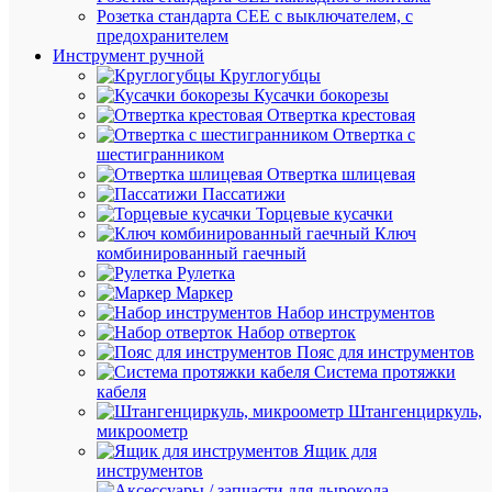
корзину
Розетка стандарта СЕЕ с выключателем, с
предохранителем
Инструмент ручной
Круглогубцы
Кусачки бокорезы
В
Отвертка крестовая
избранн
Отвертка с
шестигранником
К
Отвертка шлицевая
сравнен
Пассатижи
Торцевые кусачки
Ключ
комбинированный гаечный
Рулетка
Маркер
Набор инструментов
Быстры
Набор отверток
просмот
Пояс для инструментов
Лампа
Система протяжки
люминес
кабеля
HE
Штангенциркуль,
35Вт/83
микроометр
35Вт
Ящик для
T5
инструментов
3000К