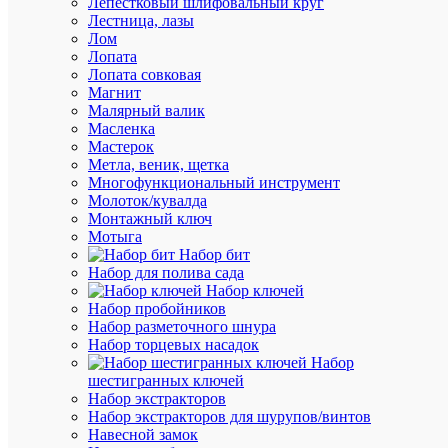
Лепестковый шлифовальный круг
82326
Лестница, лазы
Лом
Лопата
В
Лопата совковая
наличии
Магнит
(327
Малярный валик
шт.)
Масленка
Артикул
Мастерок
82326
Метла, веник, щетка
Бренд
Многофункциональный инструмент
NAVIG
Молоток/кувалда
Цена:
Монтажный ключ
568.40
Мотыга
₽
Набор бит
/
Набор для полива сада
шт.
Набор ключей
Набор пробойников
Набор разметочного шнура
В
Набор торцевых насадок
корзину
Набор
шестигранных ключей
Набор экстракторов
Набор экстракторов для шурупов/винтов
В
Навесной замок
избранн