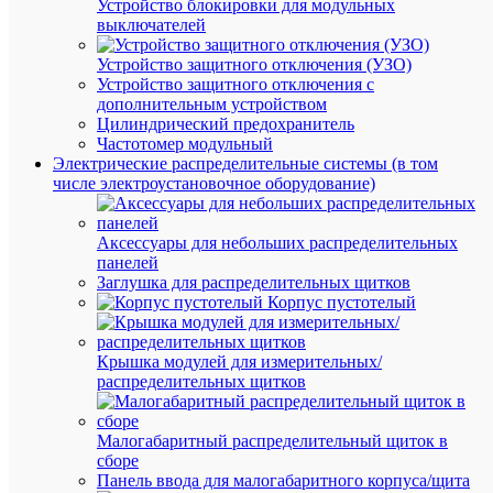
Устройство блокировки для модульных
выключателей
В
наличии
Устройство защитного отключения (УЗО)
(40
Устройство защитного отключения с
шт.)
дополнительным устройством
Артикул
Цилиндрический предохранитель
4099854
Частотомер модульный
Бренд
Электрические распределительные системы (в том
LEDVA
числе электроустановочное оборудование)
Традиц
свет
Цена:
Аксессуары для небольших распределительных
284.55
панелей
₽
Заглушка для распределительных щитков
/
Корпус пустотелый
шт.
Крышка модулей для измерительных/
В
распределительных щитков
корзину
Малогабаритный распределительный щиток в
сборе
В
Панель ввода для малогабаритного корпуса/щита