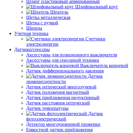
Шланг пластиковый армированный
Шлифовальный круг
Шпатель
Щетка металлическая
Щетка с ручкой
Щипцы
Учетная техника
Счетчики
электроэнергии
Датчики/сенсоры
Аксессуары для позиционного выключателя
Аксессуары для сенсорной техники
Выключатель концевой
Датчик дифференциального давления
Датчик
люминесцентности
Датчик оптический многолучевой
Датчик положения магнитный
Датчик приближения индуктивный
Датчик расстояния оптический
Датчик температуры
Датчик
фотоэлектрический
Детектор многоуровневой проверки
Емкостной датчик приближения