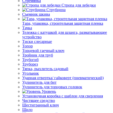
Стремянка
Стропа для лебедки
Струбцина
Съемник шкива
Тара, упаковка, строительная защитная пленка
Тачка
Тележка с катушкой для шланга, разматывающее
устройство
Тиски слесарные
Топор
Торцевой гаечный ключ
Тройник для труб
Трубогиб
Труборез
Тяпка, рыхлитель садовый
Угольник
Ударная отвертка/ гайковерт (пневматический)
Удлинитель для бит
Удлинитель для торцовых головок
Уровень
Установочная коробка с шаблон для сверления
Чистящее средство
Шестигранный ключ
Шило