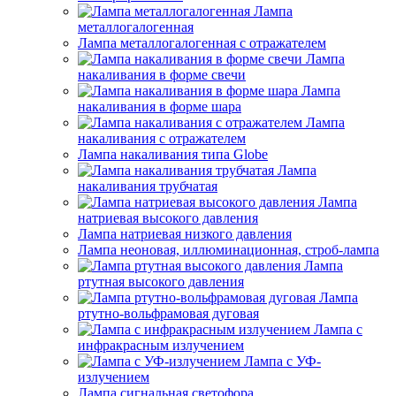
Лампа
металлогалогенная
Лампа металлогалогенная с отражателем
Лампа
накаливания в форме свечи
Лампа
накаливания в форме шара
Лампа
накаливания с отражателем
Лампа накаливания типа Globe
Лампа
накаливания трубчатая
Лампа
натриевая высокого давления
Лампа натриевая низкого давления
Лампа неоновая, иллюминационная, строб-лампа
Лампа
ртутная высокого давления
Лампа
ртутно-вольфрамовая дуговая
Лампа с
инфракрасным излучением
Лампа с УФ-
излучением
Лампа сигнальная светофора