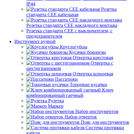
IP44
Розетка
стандарта СЕЕ кабельная
Розетка стандарта СЕЕ накладного монтажа
Розетка стандарта СЕЕ с выключателем, с
предохранителем
Инструмент ручной
Круглогубцы
Кусачки бокорезы
Отвертка крестовая
Отвертка с
шестигранником
Отвертка шлицевая
Пассатижи
Торцевые кусачки
Ключ
комбинированный гаечный
Рулетка
Маркер
Набор инструментов
Набор отверток
Пояс для инструментов
Система протяжки
кабеля