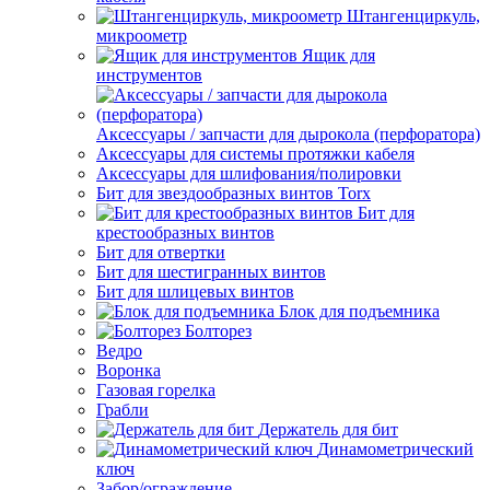
Штангенциркуль,
микроометр
Ящик для
инструментов
Аксессуары / запчасти для дырокола (перфоратора)
Аксессуары для системы протяжки кабеля
Аксессуары для шлифования/полировки
Бит для звездообразных винтов Torx
Бит для
крестообразных винтов
Бит для отвертки
Бит для шестигранных винтов
Бит для шлицевых винтов
Блок для подъемника
Болторез
Ведро
Воронка
Газовая горелка
Грабли
Держатель для бит
Динамометрический
ключ
Забор/ограждение