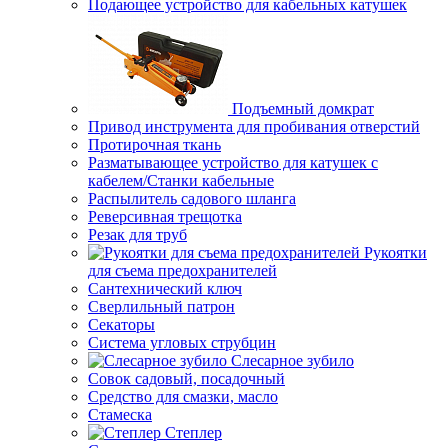
Подающее устройство для кабельных катушек
Подъемный домкрат
Привод инструмента для пробивания отверстий
Протирочная ткань
Разматывающее устройство для катушек с
кабелем/Станки кабельные
Распылитель садового шланга
Реверсивная трещотка
Резак для труб
Рукоятки
для съема предохранителей
Сантехнический ключ
Сверлильный патрон
Секаторы
Система угловых струбцин
Слесарное зубило
Совок садовый, посадочный
Средство для смазки, масло
Стамеска
Степлер