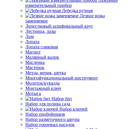
Лазерный
измерительный прибор
Лебедка ручная
Лезвие ножа
заменяемое
Лепестковый шлифовальный круг
Лестница, лазы
Лом
Лопата
Лопата совковая
Магнит
Малярный валик
Масленка
Мастерок
Метла, веник, щетка
Многофункциональный инструмент
Молоток/кувалда
Монтажный ключ
Мотыга
Набор бит
Набор для полива сада
Набор ключей
Набор пробойников
Набор разметочного шнура
Набор торцевых насадок