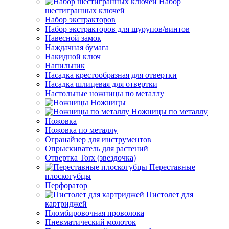
Набор
шестигранных ключей
Набор экстракторов
Набор экстракторов для шурупов/винтов
Навесной замок
Наждачная бумага
Накидной ключ
Напильник
Насадка крестообразная для отвертки
Насадка шлицевая для отвертки
Настольные ножницы по металлу
Ножницы
Ножницы по металлу
Ножовка
Ножовка по металлу
Огранайзер для инструментов
Опрыскиватель для растений
Отвертка Torx (звездочка)
Переставные
плоскогубцы
Перфоратор
Пистолет для
картриджей
Пломбировочная проволока
Пневматический молоток