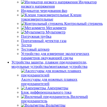
Индикатор
низкого напряжения
Индикатор чередования фаз
Клещи
токоизмерительные
Контрольный стержень
Мегаомметр
Мультиметр
Погружная трубка
Портативный детектор газа
Тестер
Тестовый штекер
Устройство для измерение экологических
параметров окружающей среды
Устройства защиты, плавкие предохранители,
модульные устройства/монтажные устройства
Аксессуары для ножевых плавких
предохранителей
Амперметры
Блок дифференциального тока
Вилочный
предохранитель
Вольтметры