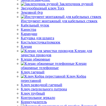
Заклепочник ручной
Звездообразный ключ Torx
Земляной бур
Инструмент монтажный для кабельных стяжек
Кабельный чулок
Канистра
Карандаш
Катушка для шланга
Кисть/кисточка/помазок
Клещи
Клещи для
зачистки проводов
Клещи обжимные
Клещи
обжимные телефонные
Ключ гаечный
Ключ Кобра
переставной
Ключ разводной гаечный
Ключ сверлильного патрона
Ключ трубный
Контрольное зеркало
Корнеудалитель