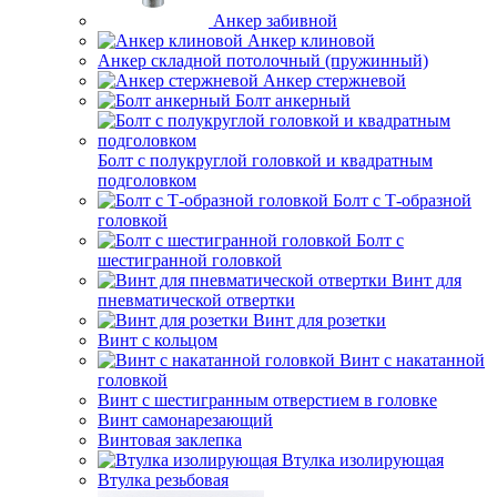
Анкер забивной
Анкер клиновой
Анкер складной потолочный (пружинный)
Анкер стержневой
Болт анкерный
Болт с полукруглой головкой и квадратным
подголовком
Болт с Т-образной
головкой
Болт с
шестигранной головкой
Винт для
пневматической отвертки
Винт для розетки
Винт с кольцом
Винт с накатанной
головкой
Винт с шестигранным отверстием в головке
Винт самонарезающий
Винтовая заклепка
Втулка изолирующая
Втулка резьбовая