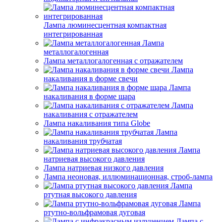
Лампа люминесцентная компактная
интегрированная
Лампа
металлогалогенная
Лампа металлогалогенная с отражателем
Лампа
накаливания в форме свечи
Лампа
накаливания в форме шара
Лампа
накаливания с отражателем
Лампа накаливания типа Globe
Лампа
накаливания трубчатая
Лампа
натриевая высокого давления
Лампа натриевая низкого давления
Лампа неоновая, иллюминационная, строб-лампа
Лампа
ртутная высокого давления
Лампа
ртутно-вольфрамовая дуговая
Лампа с