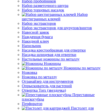
Набор пробойников
Набор разметочного шнура
Набор торцевых насадок
Набор
шестигранных ключей
Набор экстракторов
Набор экстракторов для шурупов/винтов
Навесной замок
Наждачная бумага
Накидной ключ
Напильник
Насадка крестообразная для отвертки
Насадка шлицевая для отвертки
Настольные ножницы по металлу
Ножницы
Ножницы по металлу
Ножовка
Ножовка по металлу
Огранайзер для инструментов
Опрыскиватель для растений
Отвертка Torx (звездочка)
Переставные
плоскогубцы
Перфоратор
Пистолет для