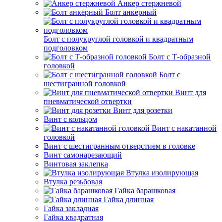
Анкер стержневой
Болт анкерный
Болт с полукруглой головкой и квадратным
подголовком
Болт с Т-образной
головкой
Болт с
шестигранной головкой
Винт для
пневматической отвертки
Винт для розетки
Винт с кольцом
Винт с накатанной
головкой
Винт с шестигранным отверстием в головке
Винт самонарезающий
Винтовая заклепка
Втулка изолирующая
Втулка резьбовая
Гайка барашковая
Гайка длинная
Гайка закладная
Гайка квадратная