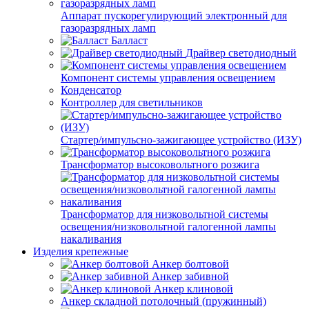
Аппарат пускорегулирующий электронный для
газоразрядных ламп
Балласт
Драйвер светодиодный
Компонент системы управления освещением
Конденсатор
Контроллер для светильников
Стартер/импульсно-зажигающее устройство (ИЗУ)
Трансформатор высоковольтного розжига
Трансформатор для низковольтной системы
освещения/низковольтной галогенной лампы
накаливания
Изделия крепежные
Анкер болтовой
Анкер забивной
Анкер клиновой
Анкер складной потолочный (пружинный)