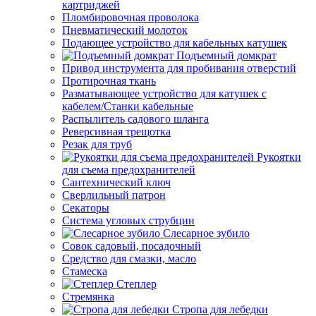
картриджей
Пломбировочная проволока
Пневматический молоток
Подающее устройство для кабельных катушек
Подъемный домкрат
Привод инструмента для пробивания отверстий
Протирочная ткань
Разматывающее устройство для катушек с
кабелем/Станки кабельные
Распылитель садового шланга
Реверсивная трещотка
Резак для труб
Рукоятки
для съема предохранителей
Сантехнический ключ
Сверлильный патрон
Секаторы
Система угловых струбцин
Слесарное зубило
Совок садовый, посадочный
Средство для смазки, масло
Стамеска
Степлер
Стремянка
Стропа для лебедки