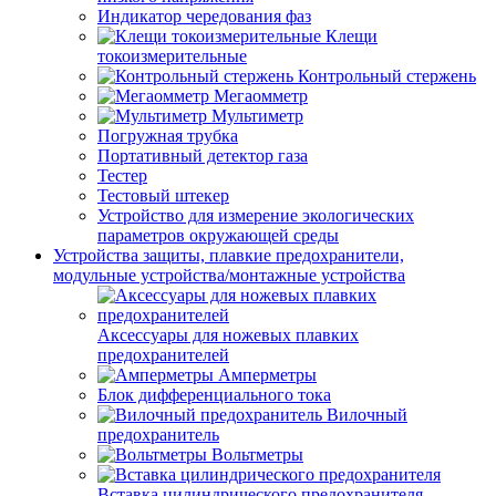
Индикатор чередования фаз
Клещи
токоизмерительные
Контрольный стержень
Мегаомметр
Мультиметр
Погружная трубка
Портативный детектор газа
Тестер
Тестовый штекер
Устройство для измерение экологических
параметров окружающей среды
Устройства защиты, плавкие предохранители,
модульные устройства/монтажные устройства
Аксессуары для ножевых плавких
предохранителей
Амперметры
Блок дифференциального тока
Вилочный
предохранитель
Вольтметры
Вставка цилиндрического предохранителя