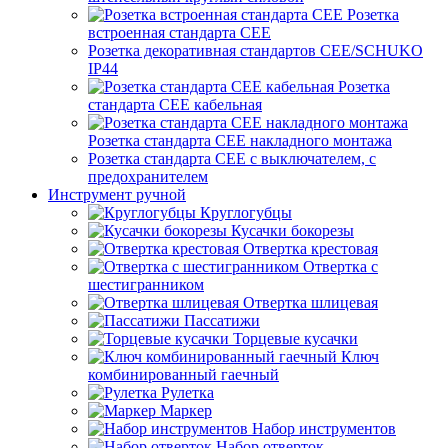
Розетка
встроенная стандарта CEE
Розетка декоративная стандартов CEE/SCHUKO
IP44
Розетка
стандарта СЕЕ кабельная
Розетка стандарта СЕЕ накладного монтажа
Розетка стандарта СЕЕ с выключателем, с
предохранителем
Инструмент ручной
Круглогубцы
Кусачки бокорезы
Отвертка крестовая
Отвертка с
шестигранником
Отвертка шлицевая
Пассатижи
Торцевые кусачки
Ключ
комбинированный гаечный
Рулетка
Маркер
Набор инструментов
Набор отверток