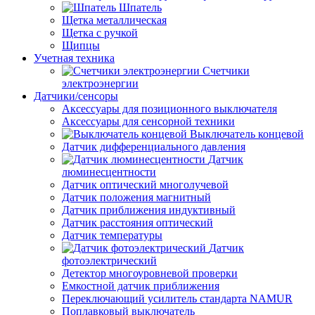
Шпатель
Щетка металлическая
Щетка с ручкой
Щипцы
Учетная техника
Счетчики
электроэнергии
Датчики/сенсоры
Аксессуары для позиционного выключателя
Аксессуары для сенсорной техники
Выключатель концевой
Датчик дифференциального давления
Датчик
люминесцентности
Датчик оптический многолучевой
Датчик положения магнитный
Датчик приближения индуктивный
Датчик расстояния оптический
Датчик температуры
Датчик
фотоэлектрический
Детектор многоуровневой проверки
Емкостной датчик приближения
Переключающий усилитель стандарта NAMUR
Поплавковый выключатель