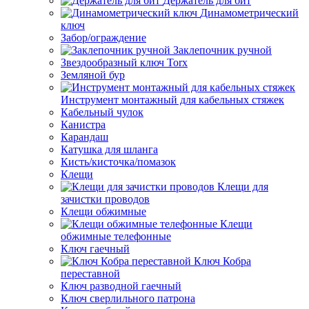
Держатель для бит
Динамометрический
ключ
Забор/ограждение
Заклепочник ручной
Звездообразный ключ Torx
Земляной бур
Инструмент монтажный для кабельных стяжек
Кабельный чулок
Канистра
Карандаш
Катушка для шланга
Кисть/кисточка/помазок
Клещи
Клещи для
зачистки проводов
Клещи обжимные
Клещи
обжимные телефонные
Ключ гаечный
Ключ Кобра
переставной
Ключ разводной гаечный
Ключ сверлильного патрона