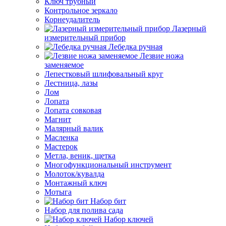
Ключ трубный
Контрольное зеркало
Корнеудалитель
Лазерный
измерительный прибор
Лебедка ручная
Лезвие ножа
заменяемое
Лепестковый шлифовальный круг
Лестница, лазы
Лом
Лопата
Лопата совковая
Магнит
Малярный валик
Масленка
Мастерок
Метла, веник, щетка
Многофункциональный инструмент
Молоток/кувалда
Монтажный ключ
Мотыга
Набор бит
Набор для полива сада
Набор ключей