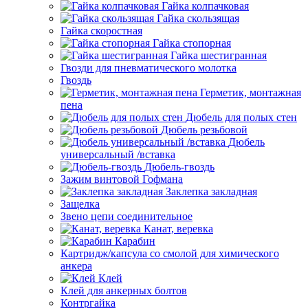
Гайка колпачковая
Гайка скользящая
Гайка скоростная
Гайка стопорная
Гайка шестигранная
Гвозди для пневматического молотка
Гвоздь
Герметик, монтажная
пена
Дюбель для полых стен
Дюбель резьбовой
Дюбель
универсальный /вставка
Дюбель-гвоздь
Зажим винтовой Гофмана
Заклепка закладная
Защелка
Звено цепи соединительное
Канат, веревка
Карабин
Картридж/капсула со смолой для химического
анкера
Клей
Клей для анкерных болтов
Контргайка