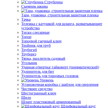
Струбцина
Съемник шкива
Тара, упаковка, строительная защитная пленка
Тачка
Тележка с катушкой для шланга, разматывающее
устройство
Тиски слесарные
Топор
Торцевой гаечный ключ
Тройник для труб
Трубогиб
Труборез
Тяпка, рыхлитель садовый
Угольник
Ударная отвертка/ гайковерт (пневматический)
Удлинитель для бит
Удлинитель для торцовых головок
Уровень
Установочная коробка с шаблон для сверления
Чистящее средство
Шестигранный ключ
Шило
Шланг пластиковый армированный
Шлифовальный круг