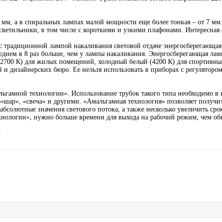
 мм, а в спиральных лампах малой мощности еще более тонкая – от 7 мм.
светильники, в том числе с короткими и узкими плафонами. Интересная
с традиционной лампой накаливания световой отдаче энергосберегающая
еднем в 8 раз больше, чем у лампы накаливания. Энергосберегающая лам
2700 К) для жилых помещений, холодный белый (4200 К) для спортивны
и дизайнерских бюро. Ее нельзя использовать в приборах с регулятором 
ьгамной технологии». Использование трубок такого типа необходимо в
 «шар», «свеча» и другими. «Амальгамная технология» позволяет получ
абсолютные значения светового потока, а также несколько увеличить сро
хнологии», нужно больше времени для выхода на рабочий режим, чем о
Ы