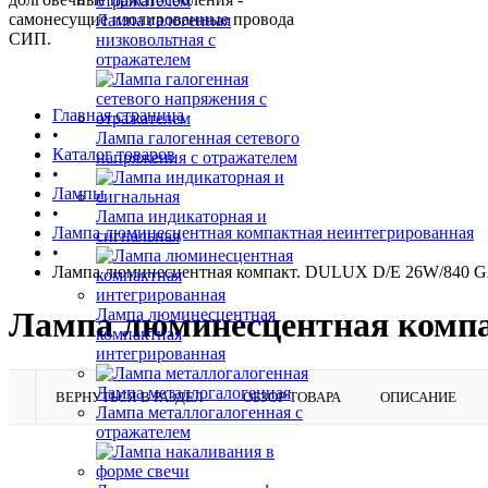
самонесущие изолированные провода
Лампа галогенная
СИП.
низковольтная с
отражателем
Главная страница
•
Лампа галогенная сетевого
Каталог товаров
напряжения с отражателем
•
Лампы
•
Лампа индикаторная и
Лампа люминесцентная компактная неинтегрированная
сигнальная
•
Лампа люминесцентная компакт. DULUX D/E 26W/840 
Лампа люминесцентная
Лампа люминесцентная компа
компактная
интегрированная
Лампа металлогалогенная
ВЕРНУТЬСЯ В РАЗДЕЛ
ОБЗОР ТОВАРА
ОПИСАНИЕ
Лампа металлогалогенная с
отражателем