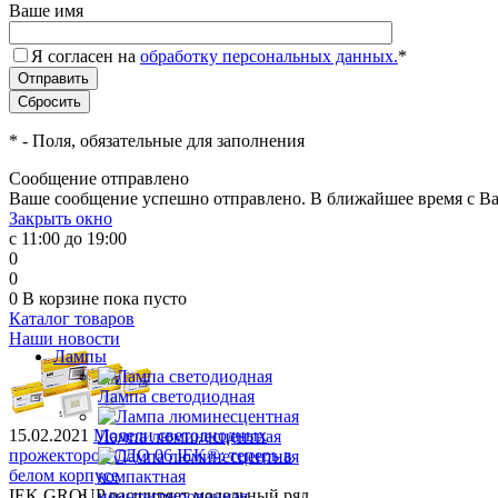
Ваше имя
Я согласен на
обработку персональных данных.
*
*
- Поля, обязательные для заполнения
Сообщение отправлено
Ваше сообщение успешно отправлено. В ближайшее время с Ва
Закрыть окно
с 11:00 до 19:00
0
0
0
В корзине
пока пусто
Каталог товаров
Наши новости
Лампы
Лампа светодиодная
15.02.2021
Модели светодиодных
Лампа люминесцентная
прожекторов СДО 06 IEK®: теперь в
белом корпусе
IEK GROUP расширяет модельный ряд