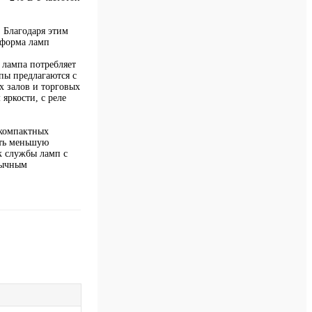
 Благодаря этим
 форма ламп
 лампа потребляет
пы предлагаются с
х залов и торговых
яркости, с реле
 компактных
ить меньшую
к службы ламп с
бычным