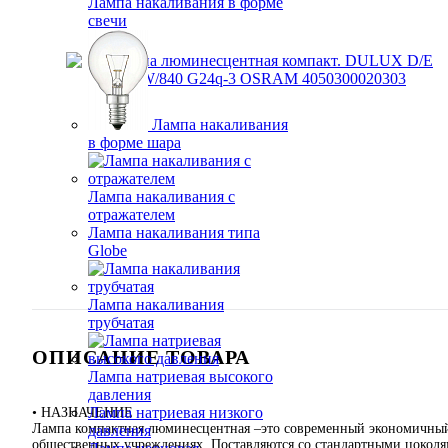
Лампа накаливания в форме
свечи
Лампа накаливания
в форме шара
Лампа накаливания с
отражателем
Лампа накаливания типа
Globe
Лампа накаливания
трубчатая
ОПИСАНИЕ ТОВАРА
Лампа натриевая высокого
давления
Лампа натриевая низкого
• НАЗНАЧЕНИЕ
Лампа компактная люминесцентная –это современный экономичный 
давления
общественных учреждениях. Поставляются со стандартными цоколям