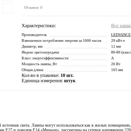
Отзывов: 0
Характеристики:
Все хара
Производитель
LEDVANCE
Взвешенное потребление энергии за 1000 часов
29 кВт.ч
Диаметр, мм
12 мм
Индекс цветопередачи
80-89 (клас
Класс энергоэффективности
A
Мощность лампы, Вт
26 Вт
Общая длина
165 мм
Кол-во в упаковке:
10 шт.
Единица измерения:
штук
источник света. Лампы могут использоваться как в жилых помещениях, 
и Е27 и цоколем E14 «Миньон», рассчитаны на сетевое напряжение 220 