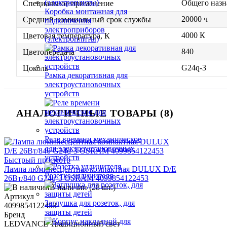
Общего назн
Специальное применение
Коробка монтажная для
20000 ч
Средний номинальный срок службы
подключения
электроприборов
4000 К
Цветовая температура, К
(электроплиты)
840
Цветопередача
G24q-3
Цоколь
Рамка декоративная для
электроустановочных
устройств
АНАЛОГИЧНЫЕ ТОВАРЫ (8)
Реле времени механическое
для электроустановочных
устройств
Быстрый просмотр
Лампа люминесцентная компактная DULUX D/E
Розетка удлинителя
26Вт/840 G24q-3 OSRAM 4099854122453
В наличии (28 шт.)
Артикул
Заглушка для розеток, для
4099854122453
защиты детей
Бренд
LEDVANCE Традиционный свет