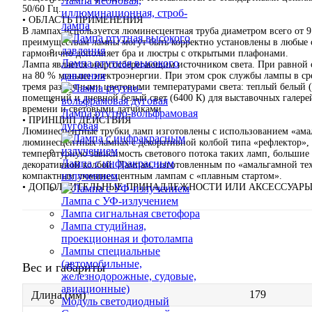
Лампа неоновая,
50/60 Гц.
иллюминационная, строб-
• ОБЛАСТЬ ПРИМЕНЕНИЯ
лампа
В лампах используется люминесцентная труба диаметром всего от 9
преимуществам лампы могут быть корректно установлены в любые 
гармонично дополняет бра и люстры с открытыми плафонами.
Лампа ртутная высокого
Лампа является энергосберегающим источником света. При равной 
давления
на 80 % меньше электроэнергии. При этом срок службы лампы в ср
тремя различными цветовыми температурами света: теплый белый (
помещений и дневной белый свет (6400 К) для выставочных галерей 
времени и световыми датчиками.
Лампа ртутно-вольфрамовая
• ПРИНЦИП ДЕЙСТВИЯ
дуговая
Люминесцентные трубки ламп изготовлены с использованием «амал
люминесцентных лампах с декоративной колбой типа «рефлектор»,
температурную зависимость светового потока таких ламп, большие 
Лампа с инфракрасным
декоративной колбой. Лампам, изготовленным по «амальгамной те
излучением
компактным люминесцентным лампам с «плавным стартом».
• ДОПОЛНИТЕЛЬНЫЕ ПРИНАДЛЕЖНОСТИ ИЛИ АКСЕССУАР
Лампа с УФ-излучением
Лампа сигнальная светофора
Лампа студийная,
проекционная и фотолампа
Лампы специальные
(автомобильные,
Вес и габариты
железнодорожные, судовые,
авиационные)
179
Длина (мм)
Модуль светодиодный