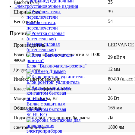
Светодиод одиночный
35
Высота (мм)
Электроустановочные изделия
39
Ширина (мм)
54
Вес (грамм)
Выключатели,
переключатели
Прочие
Розетка силовая
LEDVANCE
Производитель
(штепсельная)
Взвешенное потребление энергии за 1000
29 кВт.ч
часов
Блок "Выключатель-розетка"
12 мм
Диаметр, мм
Диммер
80-89 (класс
Индекс цветопередачи
Блок розеток, удлинитель
A
Класс энергоэффективности
26 Вт
Мощность лампы, Вт
Вилка с защитным
165 мм
Общая длина
контактом бытовая
SCHUKO
Да
Подходит для электронного балласта
1800 лм
Световой поток