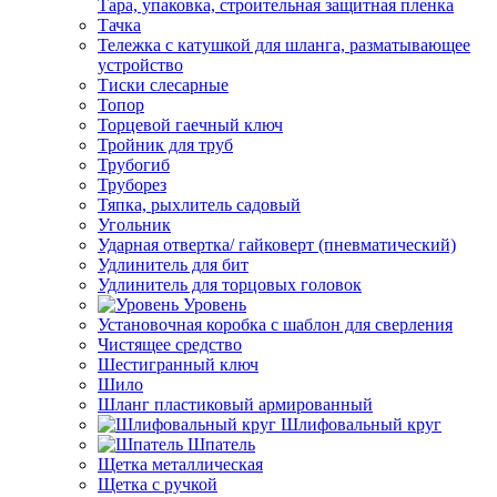
Тара, упаковка, строительная защитная пленка
Тачка
Тележка с катушкой для шланга, разматывающее
устройство
Тиски слесарные
Топор
Торцевой гаечный ключ
Тройник для труб
Трубогиб
Труборез
Тяпка, рыхлитель садовый
Угольник
Ударная отвертка/ гайковерт (пневматический)
Удлинитель для бит
Удлинитель для торцовых головок
Уровень
Установочная коробка с шаблон для сверления
Чистящее средство
Шестигранный ключ
Шило
Шланг пластиковый армированный
Шлифовальный круг
Шпатель
Щетка металлическая
Щетка с ручкой