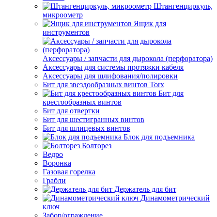
Штангенциркуль,
микроометр
Ящик для
инструментов
Аксессуары / запчасти для дырокола (перфоратора)
Аксессуары для системы протяжки кабеля
Аксессуары для шлифования/полировки
Бит для звездообразных винтов Torx
Бит для
крестообразных винтов
Бит для отвертки
Бит для шестигранных винтов
Бит для шлицевых винтов
Блок для подъемника
Болторез
Ведро
Воронка
Газовая горелка
Грабли
Держатель для бит
Динамометрический
ключ
Забор/ограждение