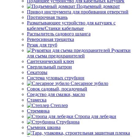
Подающее устройство для кабельных катушек
Подъемный домкрат
Привод инструмента для пробивания отверстий
Протирочная ткань
Разматывающее устройство для катушек с
кабелем/Станки кабельные
Распылитель садового шланга
Реверсивная трещотка
Резак для труб
Рукоятки
для съема предохранителей
Сантехнический ключ
Сверлильный патрон
Секаторы
Система угловых струбцин
Слесарное зубило
Совок садовый, посадочный
Средство для смазки, масло
Стамеска
Степлер
Стремянка
Стропа для лебедки
Струбцина
Съемник шкива