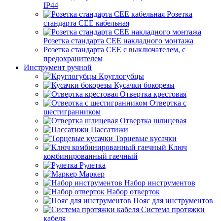
IP44
Розетка
стандарта СЕЕ кабельная
Розетка стандарта СЕЕ накладного монтажа
Розетка стандарта СЕЕ с выключателем, с
предохранителем
Инструмент ручной
Круглогубцы
Кусачки бокорезы
Отвертка крестовая
Отвертка с
шестигранником
Отвертка шлицевая
Пассатижи
Торцевые кусачки
Ключ
комбинированный гаечный
Рулетка
Маркер
Набор инструментов
Набор отверток
Пояс для инструментов
Система протяжки
кабеля