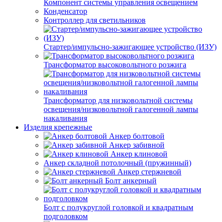
Компонент системы управления освещением
Конденсатор
Контроллер для светильников
Стартер/импульсно-зажигающее устройство (ИЗУ)
Трансформатор высоковольтного розжига
Трансформатор для низковольтной системы
освещения/низковольтной галогенной лампы
накаливания
Изделия крепежные
Анкер болтовой
Анкер забивной
Анкер клиновой
Анкер складной потолочный (пружинный)
Анкер стержневой
Болт анкерный
Болт с полукруглой головкой и квадратным
подголовком