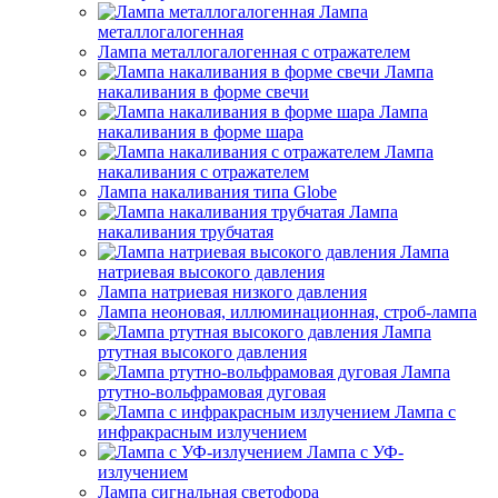
Лампа
металлогалогенная
Лампа металлогалогенная с отражателем
Лампа
накаливания в форме свечи
Лампа
накаливания в форме шара
Лампа
накаливания с отражателем
Лампа накаливания типа Globe
Лампа
накаливания трубчатая
Лампа
натриевая высокого давления
Лампа натриевая низкого давления
Лампа неоновая, иллюминационная, строб-лампа
Лампа
ртутная высокого давления
Лампа
ртутно-вольфрамовая дуговая
Лампа с
инфракрасным излучением
Лампа с УФ-
излучением
Лампа сигнальная светофора