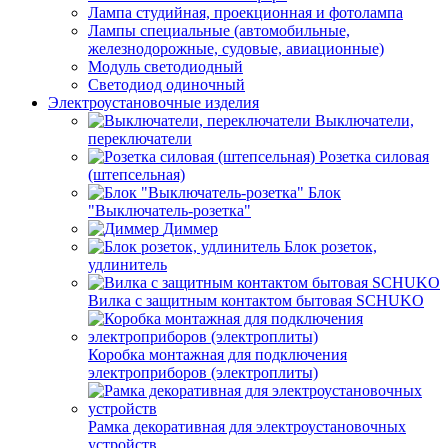
Лампа студийная, проекционная и фотолампа
Лампы специальные (автомобильные,
железнодорожные, судовые, авиационные)
Модуль светодиодный
Светодиод одиночный
Электроустановочные изделия
Выключатели,
переключатели
Розетка силовая
(штепсельная)
Блок
"Выключатель-розетка"
Диммер
Блок розеток,
удлинитель
Вилка с защитным контактом бытовая SCHUKO
Коробка монтажная для подключения
электроприборов (электроплиты)
Рамка декоративная для электроустановочных
устройств