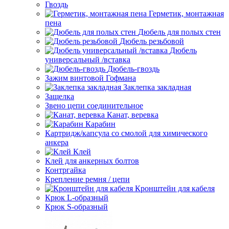
Гвоздь
Герметик, монтажная
пена
Дюбель для полых стен
Дюбель резьбовой
Дюбель
универсальный /вставка
Дюбель-гвоздь
Зажим винтовой Гофмана
Заклепка закладная
Защелка
Звено цепи соединительное
Канат, веревка
Карабин
Картридж/капсула со смолой для химического
анкера
Клей
Клей для анкерных болтов
Контргайка
Крепление ремня / цепи
Кронштейн для кабеля
Крюк L-образный
Крюк S-образный