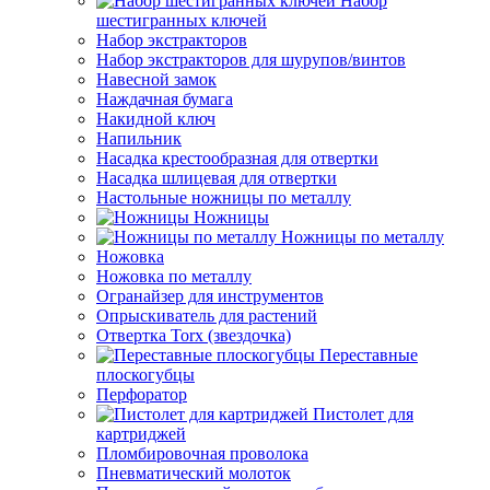
Набор
шестигранных ключей
Набор экстракторов
Набор экстракторов для шурупов/винтов
Навесной замок
Наждачная бумага
Накидной ключ
Напильник
Насадка крестообразная для отвертки
Насадка шлицевая для отвертки
Настольные ножницы по металлу
Ножницы
Ножницы по металлу
Ножовка
Ножовка по металлу
Огранайзер для инструментов
Опрыскиватель для растений
Отвертка Torx (звездочка)
Переставные
плоскогубцы
Перфоратор
Пистолет для
картриджей
Пломбировочная проволока
Пневматический молоток