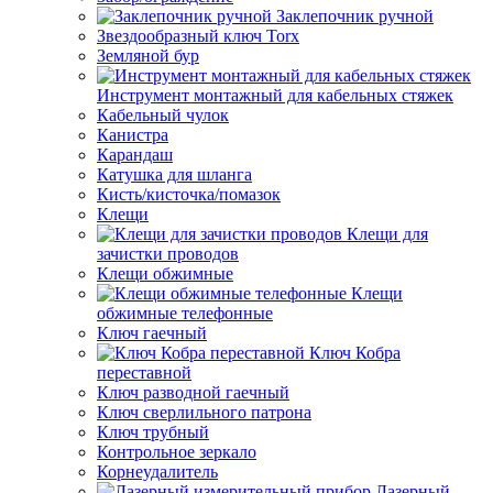
Заклепочник ручной
Звездообразный ключ Torx
Земляной бур
Инструмент монтажный для кабельных стяжек
Кабельный чулок
Канистра
Карандаш
Катушка для шланга
Кисть/кисточка/помазок
Клещи
Клещи для
зачистки проводов
Клещи обжимные
Клещи
обжимные телефонные
Ключ гаечный
Ключ Кобра
переставной
Ключ разводной гаечный
Ключ сверлильного патрона
Ключ трубный
Контрольное зеркало
Корнеудалитель
Лазерный