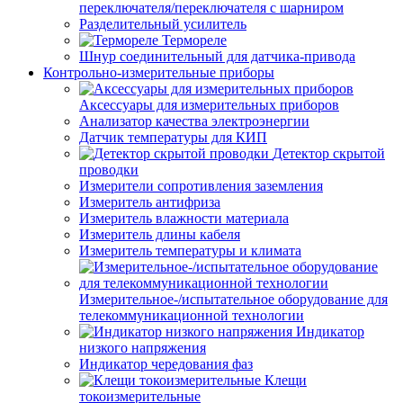
переключателя/переключателя с шарниром
Разделительный усилитель
Термореле
Шнур соединительный для датчика-привода
Контрольно-измерительные приборы
Аксессуары для измерительных приборов
Анализатор качества электроэнергии
Датчик температуры для КИП
Детектор скрытой
проводки
Измерители сопротивления заземления
Измеритель антифриза
Измеритель влажности материала
Измеритель длины кабеля
Измеритель температуры и климата
Измерительное-/испытательное оборудование для
телекоммуникационной технологии
Индикатор
низкого напряжения
Индикатор чередования фаз
Клещи
токоизмерительные