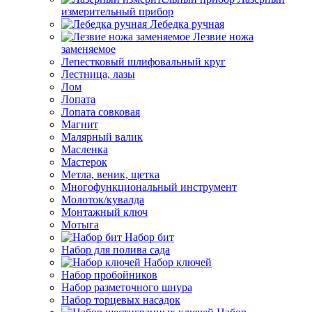
измерительный прибор
Лебедка ручная
Лезвие ножа
заменяемое
Лепестковый шлифовальный круг
Лестница, лазы
Лом
Лопата
Лопата совковая
Магнит
Малярный валик
Масленка
Мастерок
Метла, веник, щетка
Многофункциональный инструмент
Молоток/кувалда
Монтажный ключ
Мотыга
Набор бит
Набор для полива сада
Набор ключей
Набор пробойников
Набор разметочного шнура
Набор торцевых насадок