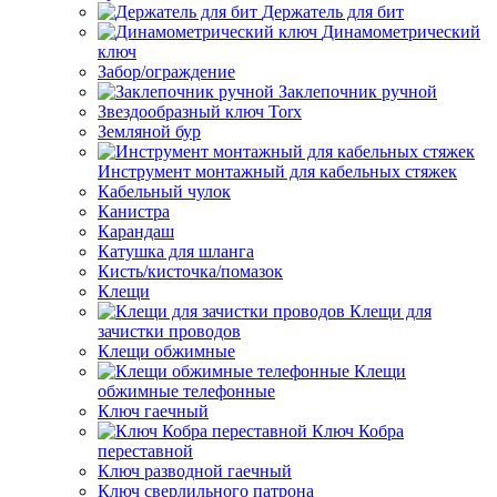
Держатель для бит
Динамометрический
ключ
Забор/ограждение
Заклепочник ручной
Звездообразный ключ Torx
Земляной бур
Инструмент монтажный для кабельных стяжек
Кабельный чулок
Канистра
Карандаш
Катушка для шланга
Кисть/кисточка/помазок
Клещи
Клещи для
зачистки проводов
Клещи обжимные
Клещи
обжимные телефонные
Ключ гаечный
Ключ Кобра
переставной
Ключ разводной гаечный
Ключ сверлильного патрона