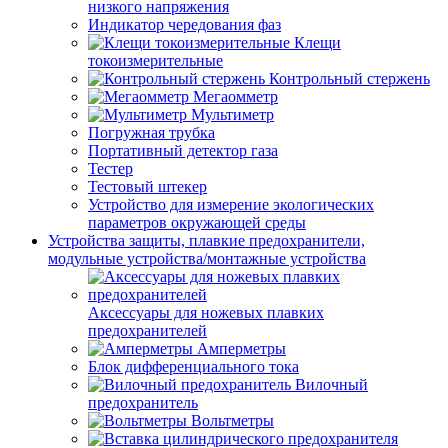
низкого напряжения
Индикатор чередования фаз
Клещи
токоизмерительные
Контрольный стержень
Мегаомметр
Мультиметр
Погружная трубка
Портативный детектор газа
Тестер
Тестовый штекер
Устройство для измерение экологических
параметров окружающей среды
Устройства защиты, плавкие предохранители,
модульные устройства/монтажные устройства
Аксессуары для ножевых плавких
предохранителей
Амперметры
Блок дифференциального тока
Вилочный
предохранитель
Вольтметры