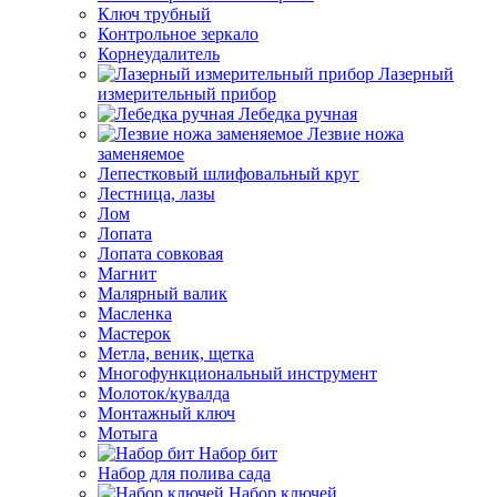
Ключ трубный
Контрольное зеркало
Корнеудалитель
Лазерный
измерительный прибор
Лебедка ручная
Лезвие ножа
заменяемое
Лепестковый шлифовальный круг
Лестница, лазы
Лом
Лопата
Лопата совковая
Магнит
Малярный валик
Масленка
Мастерок
Метла, веник, щетка
Многофункциональный инструмент
Молоток/кувалда
Монтажный ключ
Мотыга
Набор бит
Набор для полива сада
Набор ключей