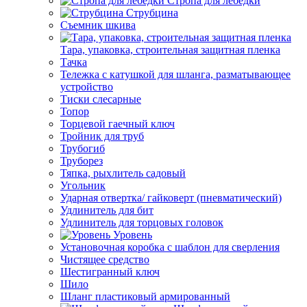
Стропа для лебедки
Струбцина
Съемник шкива
Тара, упаковка, строительная защитная пленка
Тачка
Тележка с катушкой для шланга, разматывающее
устройство
Тиски слесарные
Топор
Торцевой гаечный ключ
Тройник для труб
Трубогиб
Труборез
Тяпка, рыхлитель садовый
Угольник
Ударная отвертка/ гайковерт (пневматический)
Удлинитель для бит
Удлинитель для торцовых головок
Уровень
Установочная коробка с шаблон для сверления
Чистящее средство
Шестигранный ключ
Шило
Шланг пластиковый армированный