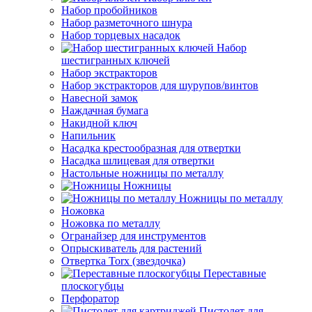
Набор пробойников
Набор разметочного шнура
Набор торцевых насадок
Набор
шестигранных ключей
Набор экстракторов
Набор экстракторов для шурупов/винтов
Навесной замок
Наждачная бумага
Накидной ключ
Напильник
Насадка крестообразная для отвертки
Насадка шлицевая для отвертки
Настольные ножницы по металлу
Ножницы
Ножницы по металлу
Ножовка
Ножовка по металлу
Огранайзер для инструментов
Опрыскиватель для растений
Отвертка Torx (звездочка)
Переставные
плоскогубцы
Перфоратор
Пистолет для