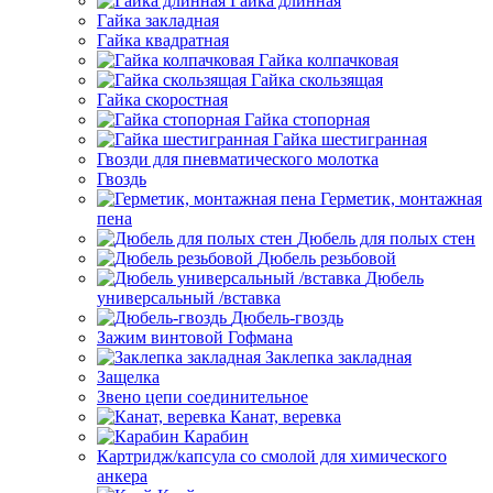
Гайка длинная
Гайка закладная
Гайка квадратная
Гайка колпачковая
Гайка скользящая
Гайка скоростная
Гайка стопорная
Гайка шестигранная
Гвозди для пневматического молотка
Гвоздь
Герметик, монтажная
пена
Дюбель для полых стен
Дюбель резьбовой
Дюбель
универсальный /вставка
Дюбель-гвоздь
Зажим винтовой Гофмана
Заклепка закладная
Защелка
Звено цепи соединительное
Канат, веревка
Карабин
Картридж/капсула со смолой для химического
анкера