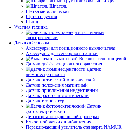
Шлифовальный круг
Шпатель
Щетка металлическая
Щетка с ручкой
Щипцы
Учетная техника
Счетчики
электроэнергии
Датчики/сенсоры
Аксессуары для позиционного выключателя
Аксессуары для сенсорной техники
Выключатель концевой
Датчик дифференциального давления
Датчик
люминесцентности
Датчик оптический многолучевой
Датчик положения магнитный
Датчик приближения индуктивный
Датчик расстояния оптический
Датчик температуры
Датчик
фотоэлектрический
Детектор многоуровневой проверки
Емкостной датчик приближения
Переключающий усилитель стандарта NAMUR