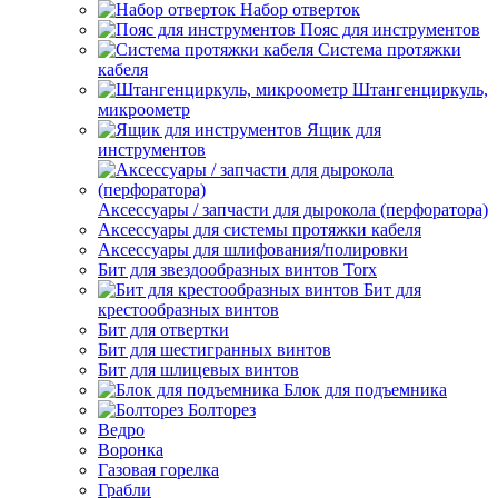
Набор отверток
Пояс для инструментов
Система протяжки
кабеля
Штангенциркуль,
микроометр
Ящик для
инструментов
Аксессуары / запчасти для дырокола (перфоратора)
Аксессуары для системы протяжки кабеля
Аксессуары для шлифования/полировки
Бит для звездообразных винтов Torx
Бит для
крестообразных винтов
Бит для отвертки
Бит для шестигранных винтов
Бит для шлицевых винтов
Блок для подъемника
Болторез
Ведро
Воронка
Газовая горелка
Грабли