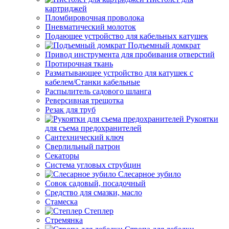
картриджей
Пломбировочная проволока
Пневматический молоток
Подающее устройство для кабельных катушек
Подъемный домкрат
Привод инструмента для пробивания отверстий
Протирочная ткань
Разматывающее устройство для катушек с
кабелем/Станки кабельные
Распылитель садового шланга
Реверсивная трещотка
Резак для труб
Рукоятки
для съема предохранителей
Сантехнический ключ
Сверлильный патрон
Секаторы
Система угловых струбцин
Слесарное зубило
Совок садовый, посадочный
Средство для смазки, масло
Стамеска
Степлер
Стремянка