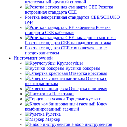
штепсельный круглый силовой
Розетка
встроенная стандарта CEE
Розетка декоративная стандартов CEE/SCHUKO
IP44
Розетка
стандарта СЕЕ кабельная
Розетка стандарта СЕЕ накладного монтажа
Розетка стандарта СЕЕ с выключателем, с
предохранителем
Инструмент ручной
Круглогубцы
Кусачки бокорезы
Отвертка крестовая
Отвертка с
шестигранником
Отвертка шлицевая
Пассатижи
Торцевые кусачки
Ключ
комбинированный гаечный
Рулетка
Маркер
Набор инструментов