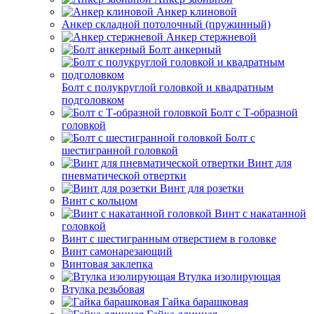
Анкер клиновой
Анкер складной потолочный (пружинный)
Анкер стержневой
Болт анкерный
Болт с полукруглой головкой и квадратным
подголовком
Болт с Т-образной
головкой
Болт с
шестигранной головкой
Винт для
пневматической отвертки
Винт для розетки
Винт с кольцом
Винт с накатанной
головкой
Винт с шестигранным отверстием в головке
Винт самонарезающий
Винтовая заклепка
Втулка изолирующая
Втулка резьбовая
Гайка барашковая